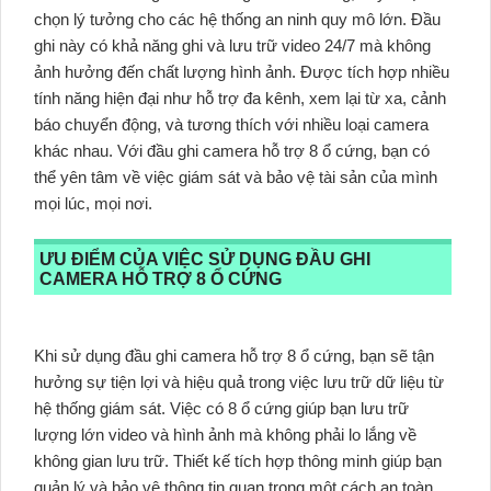
chọn lý tưởng cho các hệ thống an ninh quy mô lớn. Đầu
ghi này có khả năng ghi và lưu trữ video 24/7 mà không
ảnh hưởng đến chất lượng hình ảnh. Được tích hợp nhiều
tính năng hiện đại như hỗ trợ đa kênh, xem lại từ xa, cảnh
báo chuyển động, và tương thích với nhiều loại camera
khác nhau. Với đầu ghi camera hỗ trợ 8 ổ cứng, bạn có
thể yên tâm về việc giám sát và bảo vệ tài sản của mình
mọi lúc, mọi nơi.
ƯU ĐIỂM CỦA VIỆC SỬ DỤNG ĐẦU GHI
CAMERA HỖ TRỢ 8 Ổ CỨNG
Khi sử dụng đầu ghi camera hỗ trợ 8 ổ cứng, bạn sẽ tận
hưởng sự tiện lợi và hiệu quả trong việc lưu trữ dữ liệu từ
hệ thống giám sát. Việc có 8 ổ cứng giúp bạn lưu trữ
lượng lớn video và hình ảnh mà không phải lo lắng về
không gian lưu trữ. Thiết kế tích hợp thông minh giúp bạn
quản lý và bảo vệ thông tin quan trọng một cách an toàn