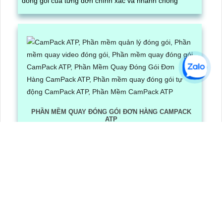
đóng gói của từng đơn chính xác và nhanh chóng
PHẦN MỀM QUAY ĐÓNG GÓI ĐƠN HÀNG CAMPACK
ATP
Lần xem: 1266
6/30/2026 3:16:12 PM
Phần Mềm Quay Đóng Gói Đơn Hàng CamPack ATP là
phần mềm có tích hợp công nghệ Ai nhận diện và dọc
mã QR/ bar code khi camera quay được mã vận đơn
LẮP CAMERA QUẬN 8