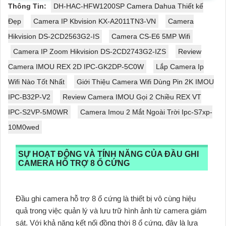
Thông Tin:
DH-HAC-HFW1200SP Camera Dahua Thiết kế
Đẹp
Camera IP Kbvision KX-A2011TN3-VN
Camera
Hikvision DS-2CD2563G2-IS
Camera CS-E6 5MP Wifi
Camera IP Zoom Hikvision DS-2CD2743G2-IZS
Review
Camera IMOU REX 2D IPC-GK2DP-5C0W
Lắp Camera Ip
Wifi Nào Tốt Nhất
Giới Thiệu Camera Wifi Dùng Pin 2K IMOU
IPC-B32P-V2
Review Camera IMOU Gọi 2 Chiều REX VT
IPC-S2VP-5M0WR
Camera Imou 2 Mắt Ngoài Trời Ipc-S7xp-
10M0wed
SỰ HOẠT ĐỘNG VÀ TÍNH NĂNG CỦA ĐẦU GHI
CAMERA HỖ TRỢ 8 Ổ CỨNG
Đầu ghi camera hỗ trợ 8 ổ cứng là thiết bị vô cùng hiệu
quả trong việc quản lý và lưu trữ hình ảnh từ camera giám
sát. Với khả năng kết nối đồng thời 8 ổ cứng, đây là lựa