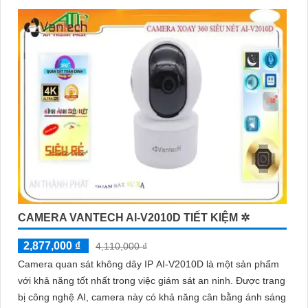
Vantech... Đảm bảo rằng bạn chọn sản phẩm phù hợp với nhu
cầu sử dụng của mình và có đủ tính năng cần thiết như hỗ trợ
độ phân giải cao, tính năng ghi hình liên tục/định tuyến, khả
năng sao lưu dữ liệu dễ dàng.
Nhờ vào việc sử dụng đầu ghi camera hỗ trợ 8 ổ cứng, bạn sẽ
có thể giám sát tốt hơn và bảo vệ tài sản của mình một cách
hiệu quả và an toàn. Hãy lựa chọn sản phẩm phù hợp và đáng
tin cậy để Hoàn toàn tin cậy an ninh cho gia đình và công việc
của bạn!
CAMERA VANTECH AI-V2010D TIẾT KIỆM ✲
2,877,000 ₫
4,110,000 ₫
Camera quan sát không dây IP AI-V2010D là một sản phẩm
với khả năng tốt nhất trong việc giám sát an ninh. Được trang
bị công nghệ AI, camera này có khả năng cân bằng ánh sáng