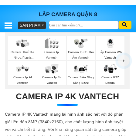
LẮP CAMERA QUẬN 8
SẢN PHẨM
BÁO
GIÁ
TRỌN
GÓI
Lắp Camera Wifi
Camera Thiết Kế
Camera Ip
Camera Ip Có Thu
Vantech
Nhựa Plastic
Vantech
Âm Vantech
Vantech
SẢN
Camera Ip AI
Camera Ip 3k
Camera Siêu Nhạy
Camera PTZ
Vantech
Vanech
Sáng Ezviz
Dahua
PHẨM
CAMERA IP 4K VANTECH
TƯ
Camera IP 4K Vantech mang lại hình ảnh sắc nét với độ phân
VẤN
giải lên đến 8MP (3840x2160), cho chất lượng hình ảnh tuyệt
LẮP
vời và chi tiết rõ ràng. Với khả năng quan sát rộng camera giúp