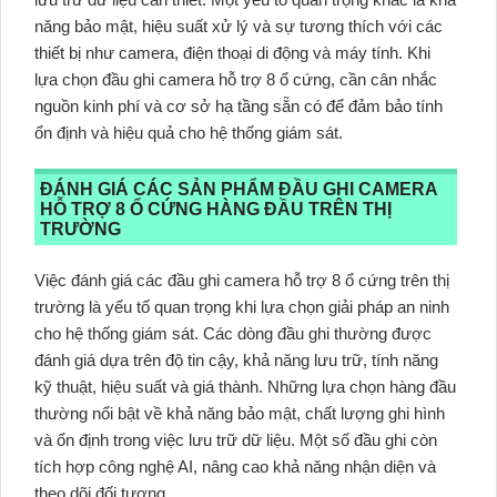
năng bảo mật, hiệu suất xử lý và sự tương thích với các
thiết bị như camera, điện thoại di động và máy tính. Khi
lựa chọn đầu ghi camera hỗ trợ 8 ổ cứng, cần cân nhắc
nguồn kinh phí và cơ sở hạ tầng sẵn có để đảm bảo tính
ổn định và hiệu quả cho hệ thống giám sát.
ĐÁNH GIÁ CÁC SẢN PHẨM ĐẦU GHI CAMERA
HỖ TRỢ 8 Ổ CỨNG HÀNG ĐẦU TRÊN THỊ
TRƯỜNG
Việc đánh giá các đầu ghi camera hỗ trợ 8 ổ cứng trên thị
trường là yếu tố quan trọng khi lựa chọn giải pháp an ninh
cho hệ thống giám sát. Các dòng đầu ghi thường được
đánh giá dựa trên độ tin cậy, khả năng lưu trữ, tính năng
kỹ thuật, hiệu suất và giá thành. Những lựa chọn hàng đầu
thường nổi bật về khả năng bảo mật, chất lượng ghi hình
và ổn định trong việc lưu trữ dữ liệu. Một số đầu ghi còn
tích hợp công nghệ AI, nâng cao khả năng nhận diện và
theo dõi đối tượng.