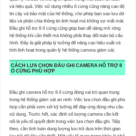
và hiệu quả. Việc sử dụng nhiều ổ cứng cũng nâng cao độ
tin cậy và bảo mật của hệ thống, cho phép bạn sao lưu dữ
liệu và phân chia thông tin linh hoạt mà không sợ mất mát.
Đầu ghi hỗ trợ 8 ổ cứng cũng giúp bạn dễ dàng mở rộng
hệ thống khi cần thiết mà không phải thay đổi toàn bộ cấu
hình. Đây là giải pháp lý tưởng để nâng cao hiệu suất và
tính linh hoạt trong quản lý hệ thống camera giám sát.
CÁCH LỰA CHỌN ĐẦU GHI CAMERA HỖ TRỢ 8
Ổ CỨNG PHÙ HỢP
Đầu ghi camera hỗ trợ 8 ổ cứng đóng vai trò quan trọng
trong hệ thống giám sát an ninh. Việc lựa chọn đầu ghi phù
hợp cần phải xem xét kỹ lưỡng để đáp ứng đúng nhu cầu
sử dụng. Trước hết, xác định số lượng camera cần kết
nối là yếu tố quyết định trong việc lựa chọn đầu ghi. Tiếp
theo, cần tính toán dung lượng lưu trữ dựa trên thời gian
lưu trữ dữ liệu cần thiết. Một yếu tố quan trọng khác là khả