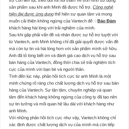
trợ còn liên tục theo dõi và hỏi thăm về tình hình sử dụng
sản phẩm sau khi anh Minh đã được hỗ trợ.
Công nghệ
hiện đại được ứng dụng
thể hiện sự quan tâm và mong
muốn cải thiện không ngừng của Vantech để ♢
Bảo Đảm
khách hàng hài lòng với trải nghiệm của mình.
Sau khi gặp phải vấn đề và nhận được sự hỗ trợ tuyệt vời
từ Vantech, anh Minh không chỉ đã giải quyết được vấn đề
mà còn tự tin và hài lòng hơn với sản phẩm mình sở hữu.
Anh đã tỏ lòng biết ơn và đánh giá cao dịch vụ hỗ trợ sau
bán hàng của Vantech, đồng thời chia sẻ trải nghiệm tích
cực của mình với bạn bè và người thân.
Tính đến lúc này, phản hồi tích cực từ anh Minh là một
minh chứng rõ ràng cho chất lượng dịch vụ hỗ trợ sau bán
hàng của Vantech. Sự tận tâm, chuyên nghiệp và quan
tâm đến khách hàng không ngừng của công ty đã tạo nên
sự tin tưởng và mối quan hệ lâu dài với khách hàng như
anh Minh.
Với những phản hồi tích cực như vậy, Vantech không chỉ
xác định được chất lượng dịch vụ của mình mà còn tiếp