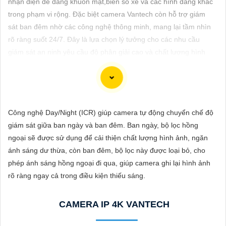
nhận diện dễ dàng khuôn mặt,biển số xe và các hình dáng khác
ĐẶT
trong phạm vi rộng. Đặc biệt camera Vantech còn hỗ trợ giám
sát ban đêm nhờ các công nghệ thông minh, mang lại tầm nhìn
rõ ràng suốt 24/7. Đây là lựa chọn lý tưởng cho các nhu cầu
PHỤ
giám sát an ninh yêu cầu độ phân giải cao và chất lượng hình
KIỆN
ảnh sắc nét.
CAMERA
Công nghệ Day/Night (ICR) giúp camera tự động chuyển chế độ
TƯ
Dĩ tử cảm ơn bạn đã yêu câu giới thiệu về camera Vantech Việt
giám sát giữa ban ngày và ban đêm. Ban ngày, bộ lọc hồng
VẤN
Nam. Camera Vantech là một thương hiệu uy tín trong lĩnh vực
ngoại sẽ được sử dụng để cải thiện chất lượng hình ảnh, ngăn
camera an ninh, cung cấp sản phẩm chất lượng với dịch vụ hậu
DỊCH
ánh sáng dư thừa, còn ban đêm, bộ lọc này được loại bỏ, cho
mãi tốt.
VỤ
phép ánh sáng hồng ngoại đi qua, giúp camera ghi lại hình ảnh
Camera Vantech Việt Nam được đánh giá có chất lượng tốt, độ
rõ ràng ngay cả trong điều kiện thiếu sáng.
phân giải cao, hình ảnh sắc nét. camera Vantech còn được thiết
kế chống nước, chống va đập, phù hợp sử dụng trong nhiều môi
CAMERA IP 4K VANTECH
trường khác nhau.
Với cam kết về chất lượng và dịch vụ, camera Vantech Việt Nam