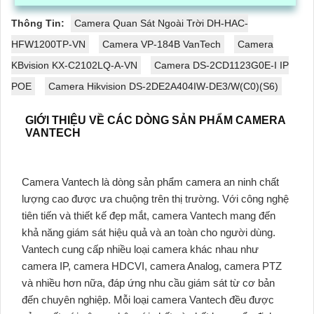
cao
Thông Tin:
Camera Quan Sát Ngoài Trời DH-HAC-
HFW1200TP-VN
Camera VP-184B VanTech
Camera
KBvision KX-C2102LQ-A-VN
Camera DS-2CD1123G0E-I IP
POE
Camera Hikvision DS-2DE2A404IW-DE3/W(C0)(S6)
GIỚI THIỆU VỀ CÁC DÒNG SẢN PHẨM CAMERA
VANTECH
Camera Vantech là dòng sản phẩm camera an ninh chất
lượng cao được ưa chuộng trên thị trường. Với công nghệ
tiên tiến và thiết kế đẹp mắt, camera Vantech mang đến
khả năng giám sát hiệu quả và an toàn cho người dùng.
Vantech cung cấp nhiều loại camera khác nhau như
camera IP, camera HDCVI, camera Analog, camera PTZ
và nhiều hơn nữa, đáp ứng nhu cầu giám sát từ cơ bản
đến chuyên nghiệp. Mỗi loại camera Vantech đều được