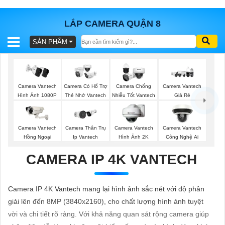
LẮP CAMERA QUẬN 8
SẢN PHẨM
BÁO
GIÁ
TRỌN
GÓI
Camera Vantech
Camera Có Hổ Trợ
Camera Chống
Camera Vantech
Hình Ảnh 1080P
Thẻ Nhớ Vantech
Nhiễu Tốt Vantech
Giá Rẻ
SẢN
Camera Vantech
Camera Thân Trụ
Camera Vantech
Camera Vantech
Hồng Ngoại
Ip Vantech
Hình Ảnh 2K
Công Nghệ Ai
PHẨM
CAMERA IP 4K VANTECH
TƯ
Camera IP 4K Vantech mang lại hình ảnh sắc nét với độ phân
VẤN
giải lên đến 8MP (3840x2160), cho chất lượng hình ảnh tuyệt
LẮP
vời và chi tiết rõ ràng. Với khả năng quan sát rộng camera giúp