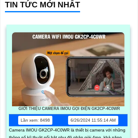
TIN TỨC MỚI NHẤT
GIỚI THIỆU CAMERA IMOU GỌI ĐIỆN GK2CP-4C0WR
Lần xem: 8498
6/26/2024 11:55:14 AM
Camera IMOU GK2CP-4C0WR là thiết bị camera với những
thông số kỹ thuật nổi bật như độ phân giải 4mp, khả năng