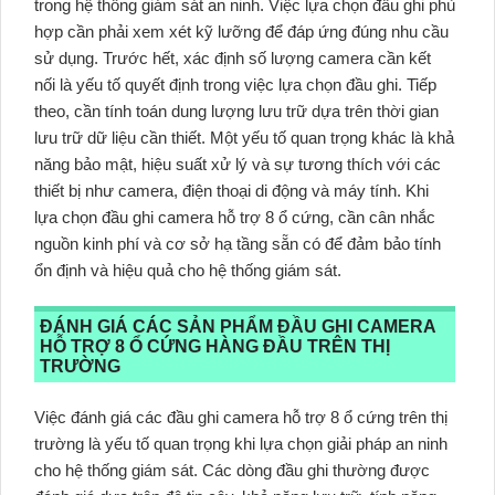
trong hệ thống giám sát an ninh. Việc lựa chọn đầu ghi phù
hợp cần phải xem xét kỹ lưỡng để đáp ứng đúng nhu cầu
sử dụng. Trước hết, xác định số lượng camera cần kết
nối là yếu tố quyết định trong việc lựa chọn đầu ghi. Tiếp
theo, cần tính toán dung lượng lưu trữ dựa trên thời gian
lưu trữ dữ liệu cần thiết. Một yếu tố quan trọng khác là khả
năng bảo mật, hiệu suất xử lý và sự tương thích với các
thiết bị như camera, điện thoại di động và máy tính. Khi
lựa chọn đầu ghi camera hỗ trợ 8 ổ cứng, cần cân nhắc
nguồn kinh phí và cơ sở hạ tầng sẵn có để đảm bảo tính
ổn định và hiệu quả cho hệ thống giám sát.
ĐÁNH GIÁ CÁC SẢN PHẨM ĐẦU GHI CAMERA
HỖ TRỢ 8 Ổ CỨNG HÀNG ĐẦU TRÊN THỊ
TRƯỜNG
Việc đánh giá các đầu ghi camera hỗ trợ 8 ổ cứng trên thị
trường là yếu tố quan trọng khi lựa chọn giải pháp an ninh
cho hệ thống giám sát. Các dòng đầu ghi thường được