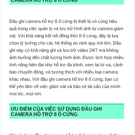
CAMERA HỖ TRỢ 8 Ổ CỨNG
Đầu ghi camera hỗ trợ 8 ổ cứng là thiết bị vô cùng hiệu
quả trong việc quản lý và lưu trữ hình ảnh từ camera giám
sát. Với khả năng kết nối đồng thời 8 ổ cứng, đây là lựa
chọn lý tưởng cho các hệ thống an ninh quy mô lớn. Đầu
ghi này có khả năng ghi và lưu trữ video 24/7 mà không
ảnh hưởng đến chất lượng hình ảnh. Được tích hợp nhiều
tính năng hiện đại như hỗ trợ đa kênh, xem lại từ xa, cảnh
báo chuyển động, và tương thích với nhiều loại camera
khác nhau. Với đầu ghi camera hỗ trợ 8 ổ cứng, bạn có
thể yên tâm về việc giám sát và bảo vệ tài sản của mình
mọi lúc, mọi nơi.
ƯU ĐIỂM CỦA VIỆC SỬ DỤNG ĐẦU GHI
CAMERA HỖ TRỢ 8 Ổ CỨNG