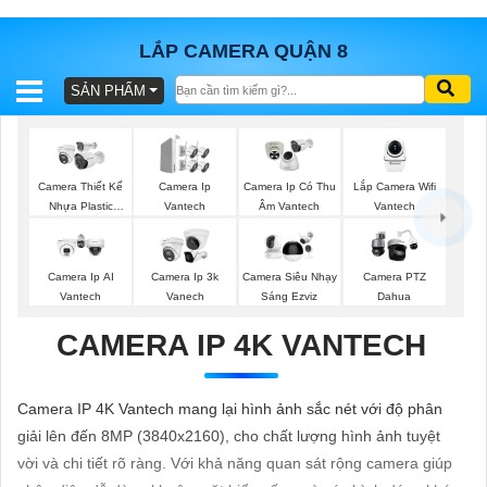
LẮP CAMERA QUẬN 8
SẢN PHẨM
BÁO
GIÁ
TRỌN
GÓI
Lắp Camera Wifi
Camera Thiết Kế
Camera Ip
Camera Ip Có Thu
Vantech
Nhựa Plastic
Vantech
Âm Vantech
Vantech
SẢN
Camera Ip AI
Camera Ip 3k
Camera Siêu Nhạy
Camera PTZ
Vantech
Vanech
Sáng Ezviz
Dahua
PHẨM
CAMERA IP 4K VANTECH
TƯ
Camera IP 4K Vantech mang lại hình ảnh sắc nét với độ phân
VẤN
giải lên đến 8MP (3840x2160), cho chất lượng hình ảnh tuyệt
LẮP
vời và chi tiết rõ ràng. Với khả năng quan sát rộng camera giúp