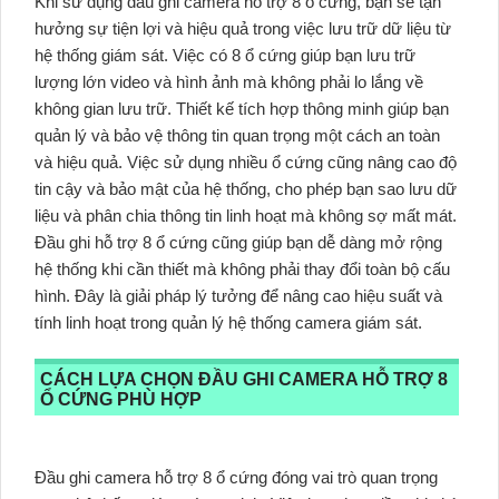
Khi sử dụng đầu ghi camera hỗ trợ 8 ổ cứng, bạn sẽ tận
hưởng sự tiện lợi và hiệu quả trong việc lưu trữ dữ liệu từ
hệ thống giám sát. Việc có 8 ổ cứng giúp bạn lưu trữ
lượng lớn video và hình ảnh mà không phải lo lắng về
không gian lưu trữ. Thiết kế tích hợp thông minh giúp bạn
quản lý và bảo vệ thông tin quan trọng một cách an toàn
và hiệu quả. Việc sử dụng nhiều ổ cứng cũng nâng cao độ
tin cậy và bảo mật của hệ thống, cho phép bạn sao lưu dữ
liệu và phân chia thông tin linh hoạt mà không sợ mất mát.
Đầu ghi hỗ trợ 8 ổ cứng cũng giúp bạn dễ dàng mở rộng
hệ thống khi cần thiết mà không phải thay đổi toàn bộ cấu
hình. Đây là giải pháp lý tưởng để nâng cao hiệu suất và
tính linh hoạt trong quản lý hệ thống camera giám sát.
CÁCH LỰA CHỌN ĐẦU GHI CAMERA HỖ TRỢ 8
Ổ CỨNG PHÙ HỢP
Đầu ghi camera hỗ trợ 8 ổ cứng đóng vai trò quan trọng