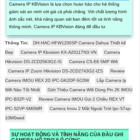
Camera IP KBVision là lựa chọn hoàn hảo cho hệ thống
giám sát an ninh với giá cả phải chăng. Với chất lượng hình
ảnh sắc nét, khả năng quan sát ban đêm tốt và tính năng
thông minh, Camera IP KBVision đáng để đầu tư
Thông Tin:
DH-HAC-HFW1200SP Camera Dahua Thiết kế
Đẹp
Camera IP Kbvision KX-A2011TN3-VN
Camera
Hikvision DS-2CD2563G2-IS
Camera CS-E6 5MP Wifi
Camera IP Zoom Hikvision DS-2CD2743G2-IZS
Review
Camera IMOU REX 2D IPC-GK2DP-5C0W
Lắp Camera Ip
Wifi Nào Tốt Nhất
Giới Thiệu Camera Wifi Dùng Pin 2K IMOU
IPC-B32P-V2
Review Camera IMOU Gọi 2 Chiều REX VT
IPC-S2VP-5M0WR
Camera Imou 2 Mắt Ngoài Trời Ipc-S7xp-
10M0wed
SỰ HOẠT ĐỘNG VÀ TÍNH NĂNG CỦA ĐẦU GHI