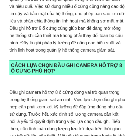
và hiệu quả. Việc sử dụng nhiều ổ cứng cũng nâng cao độ
tin cậy và bảo mật của hệ thống, cho phép bạn sao lưu dữ
liệu và phân chia thông tin linh hoạt mà không sợ mất mát.
Đầu ghi hỗ trợ 8 ổ cứng cũng giúp bạn dễ dàng mở rộng
hệ thống khi cần thiết mà không phải thay đổi toàn bộ cấu
hình. Đây là giải pháp lý tưởng để nâng cao hiệu suất và
tính linh hoạt trong quản lý hệ thống camera giám sát.
CÁCH LỰA CHỌN ĐẦU GHI CAMERA HỖ TRỢ 8
Ổ CỨNG PHÙ HỢP
Đầu ghi camera hỗ trợ 8 ổ cứng đóng vai trò quan trọng
trong hệ thống giám sát an ninh. Việc lựa chọn đầu ghi phù
hợp cần phải xem xét kỹ lưỡng để đáp ứng đúng nhu cầu
sử dụng. Trước hết, xác định số lượng camera cần kết
nối là yếu tố quyết định trong việc lựa chọn đầu ghi. Tiếp
theo, cần tính toán dung lượng lưu trữ dựa trên thời gian
lưu trữ dữ liệu cần thiết. Một yếu tố quan trọng khác là khả