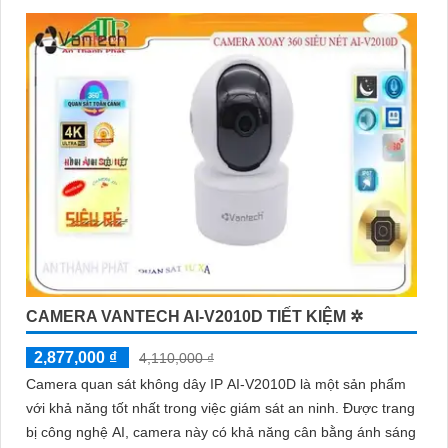
Vantech... Đảm bảo rằng bạn chọn sản phẩm phù hợp với nhu
cầu sử dụng của mình và có đủ tính năng cần thiết như hỗ trợ
độ phân giải cao, tính năng ghi hình liên tục/định tuyến, khả
năng sao lưu dữ liệu dễ dàng.
Nhờ vào việc sử dụng đầu ghi camera hỗ trợ 8 ổ cứng, bạn sẽ
có thể giám sát tốt hơn và bảo vệ tài sản của mình một cách
hiệu quả và an toàn. Hãy lựa chọn sản phẩm phù hợp và đáng
tin cậy để Hoàn toàn tin cậy an ninh cho gia đình và công việc
của bạn!
CAMERA VANTECH AI-V2010D TIẾT KIỆM ✲
2,877,000 ₫
4,110,000 ₫
Camera quan sát không dây IP AI-V2010D là một sản phẩm
với khả năng tốt nhất trong việc giám sát an ninh. Được trang
bị công nghệ AI, camera này có khả năng cân bằng ánh sáng