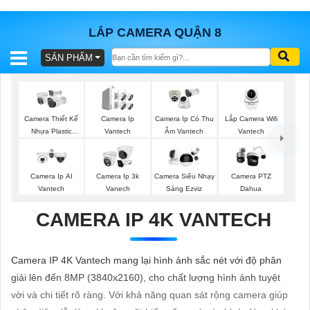
LẮP CAMERA QUẬN 8
SẢN PHẨM
BÁO
GIÁ
TRỌN
GÓI
Lắp Camera Wifi
Camera Thiết Kế
Camera Ip
Camera Ip Có Thu
Vantech
Nhựa Plastic
Vantech
Âm Vantech
Vantech
SẢN
Camera Ip AI
Camera Ip 3k
Camera Siêu Nhạy
Camera PTZ
Vantech
Vanech
Sáng Ezviz
Dahua
PHẨM
CAMERA IP 4K VANTECH
TƯ
Camera IP 4K Vantech mang lại hình ảnh sắc nét với độ phân
VẤN
giải lên đến 8MP (3840x2160), cho chất lượng hình ảnh tuyệt
LẮP
vời và chi tiết rõ ràng. Với khả năng quan sát rộng camera giúp