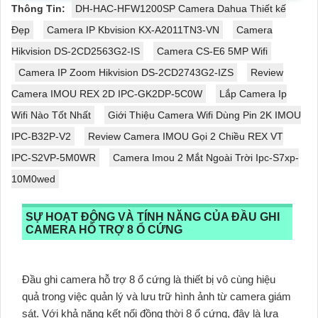
Thông Tin:
DH-HAC-HFW1200SP Camera Dahua Thiết kế
Đẹp
Camera IP Kbvision KX-A2011TN3-VN
Camera
Hikvision DS-2CD2563G2-IS
Camera CS-E6 5MP Wifi
Camera IP Zoom Hikvision DS-2CD2743G2-IZS
Review
Camera IMOU REX 2D IPC-GK2DP-5C0W
Lắp Camera Ip
Wifi Nào Tốt Nhất
Giới Thiệu Camera Wifi Dùng Pin 2K IMOU
IPC-B32P-V2
Review Camera IMOU Gọi 2 Chiều REX VT
IPC-S2VP-5M0WR
Camera Imou 2 Mắt Ngoài Trời Ipc-S7xp-
10M0wed
SỰ HOẠT ĐỘNG VÀ TÍNH NĂNG CỦA ĐẦU GHI
CAMERA HỖ TRỢ 8 Ổ CỨNG
Đầu ghi camera hỗ trợ 8 ổ cứng là thiết bị vô cùng hiệu
quả trong việc quản lý và lưu trữ hình ảnh từ camera giám
sát. Với khả năng kết nối đồng thời 8 ổ cứng, đây là lựa