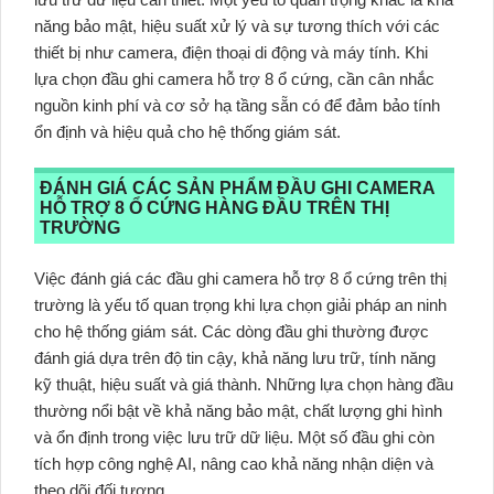
năng bảo mật, hiệu suất xử lý và sự tương thích với các
thiết bị như camera, điện thoại di động và máy tính. Khi
lựa chọn đầu ghi camera hỗ trợ 8 ổ cứng, cần cân nhắc
nguồn kinh phí và cơ sở hạ tầng sẵn có để đảm bảo tính
ổn định và hiệu quả cho hệ thống giám sát.
ĐÁNH GIÁ CÁC SẢN PHẨM ĐẦU GHI CAMERA
HỖ TRỢ 8 Ổ CỨNG HÀNG ĐẦU TRÊN THỊ
TRƯỜNG
Việc đánh giá các đầu ghi camera hỗ trợ 8 ổ cứng trên thị
trường là yếu tố quan trọng khi lựa chọn giải pháp an ninh
cho hệ thống giám sát. Các dòng đầu ghi thường được
đánh giá dựa trên độ tin cậy, khả năng lưu trữ, tính năng
kỹ thuật, hiệu suất và giá thành. Những lựa chọn hàng đầu
thường nổi bật về khả năng bảo mật, chất lượng ghi hình
và ổn định trong việc lưu trữ dữ liệu. Một số đầu ghi còn
tích hợp công nghệ AI, nâng cao khả năng nhận diện và
theo dõi đối tượng.