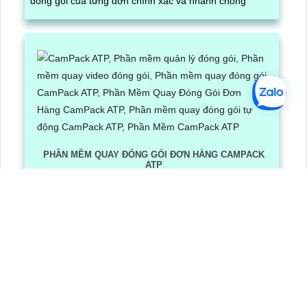
đóng gói của từng đơn chính xác và nhanh chóng
PHẦN MỀM QUAY ĐÓNG GÓI ĐƠN HÀNG CAMPACK
ATP
Lần xem: 1196
6/30/2026 3:16:12 PM
Phần Mềm Quay Đóng Gói Đơn Hàng CamPack ATP là
phần mềm có tích hợp công nghệ Ai nhận diện và dọc
mã QR/ bar code khi camera quay được mã vận đơn
LẮP CAMERA QUẬN 8