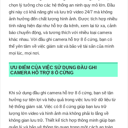
chọn lý tưởng cho các hệ thống an ninh quy mô lớn. Đầu
ghi này có khả năng ghi và lưu trữ video 24/7 mà không
ảnh hưởng đến chất lượng hình ảnh. Được tích hợp nhiều
tính năng hiện đại như hỗ trợ đa kênh, xem lại từ xa, cảnh
báo chuyển động, và tương thích với nhiều loại camera
khác nhau. Với đầu ghi camera hỗ trợ 8 ổ cứng, bạn có
thể yên tâm về việc giám sát và bảo vệ tài sản của mình
mọi lúc, mọi nơi.
ƯU ĐIỂM CỦA VIỆC SỬ DỤNG ĐẦU GHI
CAMERA HỖ TRỢ 8 Ổ CỨNG
Khi sử dụng đầu ghi camera hỗ trợ 8 ổ cứng, bạn sẽ tận
hưởng sự tiện lợi và hiệu quả trong việc lưu trữ dữ liệu từ
hệ thống giám sát. Việc có 8 ổ cứng giúp bạn lưu trữ
lượng lớn video và hình ảnh mà không phải lo lắng về
không gian lưu trữ. Thiết kế tích hợp thông minh giúp bạn
quản lý và bảo vệ thông tin quan trọng một cách an toàn