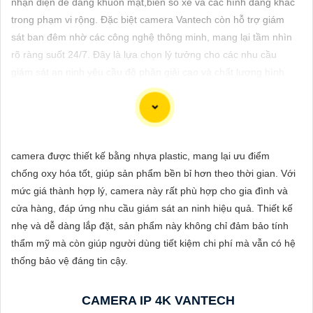
nhận diện dễ dàng khuôn mặt,biển số xe và các hình dáng khác
ĐẶT
trong phạm vi rộng. Đặc biệt camera Vantech còn hỗ trợ giám
sát ban đêm nhờ các công nghệ thông minh, mang lại tầm nhìn
rõ ràng suốt 24/7. Đây là lựa chọn lý tưởng cho các nhu cầu
PHỤ
giám sát an ninh yêu cầu độ phân giải cao và chất lượng hình
KIỆN
ảnh sắc nét.
CAMERA
camera được thiết kế bằng nhựa plastic, mang lại ưu điểm
TƯ
Đầu Ghi Camera Hỗ Trợ 8 Ổ Cứng là thiết bị lý tưởng để ghi
chống oxy hóa tốt, giúp sản phẩm bền bỉ hơn theo thời gian. Với
VẤN
hình và lưu trữ dữ liệu từ camera an ninh trong gia đình hoặc
mức giá thành hợp lý, camera này rất phù hợp cho gia đình và
doanh nghiệp của bạn. Với khả năng hỗ trợ 8 ổ cứng, bạn sẽ có
DỊCH
cửa hàng, đáp ứng nhu cầu giám sát an ninh hiệu quả. Thiết kế
đủ không gian để lưu trữ video quan trọng một cách dễ dàng và
VỤ
nhẹ và dễ dàng lắp đặt, sản phẩm này không chỉ đảm bảo tính
an toàn. Đầu ghi này được thiết kế để đáp ứng nhu cầu sử dụng
thẩm mỹ mà còn giúp người dùng tiết kiệm chi phí mà vẫn có hệ
của bạn với chất lượng tốt và giá cả phải chăng.
thống bảo vệ đáng tin cậy.
Nếu bạn đang tìm kiếm một đầu ghi camera hỗ trợ 8 ổ cứng
chất lượng giá rẻ, hãy xem xét tham khảo các sản phẩm từ các
CAMERA IP 4K VANTECH
thương hiệu uy tín trên thị trường như Hikvision, Dahua,