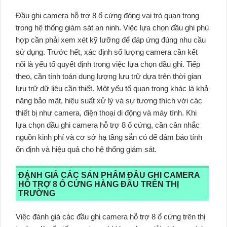
Đầu ghi camera hỗ trợ 8 ổ cứng đóng vai trò quan trọng
trong hệ thống giám sát an ninh. Việc lựa chọn đầu ghi phù
hợp cần phải xem xét kỹ lưỡng để đáp ứng đúng nhu cầu
sử dụng. Trước hết, xác định số lượng camera cần kết
nối là yếu tố quyết định trong việc lựa chọn đầu ghi. Tiếp
theo, cần tính toán dung lượng lưu trữ dựa trên thời gian
lưu trữ dữ liệu cần thiết. Một yếu tố quan trọng khác là khả
năng bảo mật, hiệu suất xử lý và sự tương thích với các
thiết bị như camera, điện thoại di động và máy tính. Khi
lựa chọn đầu ghi camera hỗ trợ 8 ổ cứng, cần cân nhắc
nguồn kinh phí và cơ sở hạ tầng sẵn có để đảm bảo tính
ổn định và hiệu quả cho hệ thống giám sát.
ĐÁNH GIÁ CÁC SẢN PHẨM ĐẦU GHI CAMERA
HỖ TRỢ 8 Ổ CỨNG HÀNG ĐẦU TRÊN THỊ
TRƯỜNG
Việc đánh giá các đầu ghi camera hỗ trợ 8 ổ cứng trên thị