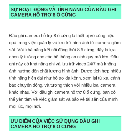
SỰ HOẠT ĐỘNG VÀ TÍNH NĂNG CỦA ĐẦU GHI
CAMERA HỖ TRỢ 8 Ổ CỨNG
Đầu ghi camera hỗ trợ 8 ổ cứng là thiết bị vô cùng hiệu
quả trong việc quản lý và lưu trữ hình ảnh từ camera giám
sát. Với khả năng kết nối đồng thời 8 ổ cứng, đây là lựa
chọn lý tưởng cho các hệ thống an ninh quy mô lớn. Đầu
ghi này có khả năng ghi và lưu trữ video 24/7 mà không
ảnh hưởng đến chất lượng hình ảnh. Được tích hợp nhiều
tính năng hiện đại như hỗ trợ đa kênh, xem lại từ xa, cảnh
báo chuyển động, và tương thích với nhiều loại camera
khác nhau. Với đầu ghi camera hỗ trợ 8 ổ cứng, bạn có
thể yên tâm về việc giám sát và bảo vệ tài sản của mình
mọi lúc, mọi nơi.
ƯU ĐIỂM CỦA VIỆC SỬ DỤNG ĐẦU GHI
CAMERA HỖ TRỢ 8 Ổ CỨNG