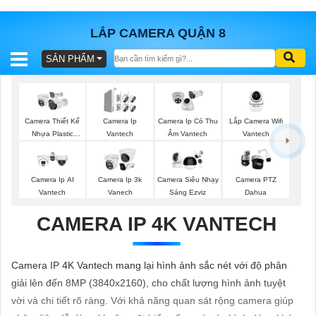
LẮP CAMERA QUẬN 8
SẢN PHẨM
BÁO
GIÁ
TRỌN
GÓI
Lắp Camera Wifi
Camera Thiết Kế
Camera Ip
Camera Ip Có Thu
Vantech
Nhựa Plastic
Vantech
Âm Vantech
Vantech
SẢN
Camera Ip AI
Camera Ip 3k
Camera Siêu Nhạy
Camera PTZ
Vantech
Vanech
Sáng Ezviz
Dahua
PHẨM
CAMERA IP 4K VANTECH
TƯ
Camera IP 4K Vantech mang lại hình ảnh sắc nét với độ phân
VẤN
giải lên đến 8MP (3840x2160), cho chất lượng hình ảnh tuyệt
LẮP
vời và chi tiết rõ ràng. Với khả năng quan sát rộng camera giúp