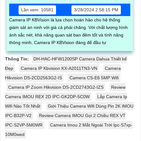
Lần xem: 10581
3/28/2024 2:58:15 PM
Camera IP KBVision là lựa chọn hoàn hảo cho hệ thống
giám sát an ninh với giá cả phải chăng. Với chất lượng hình
ảnh sắc nét, khả năng quan sát ban đêm tốt và tính năng
thông minh, Camera IP KBVision đáng để đầu tư
Thông Tin:
DH-HAC-HFW1200SP Camera Dahua Thiết kế
Đẹp
Camera IP Kbvision KX-A2011TN3-VN
Camera
Hikvision DS-2CD2563G2-IS
Camera CS-E6 5MP Wifi
Camera IP Zoom Hikvision DS-2CD2743G2-IZS
Review
Camera IMOU REX 2D IPC-GK2DP-5C0W
Lắp Camera Ip
Wifi Nào Tốt Nhất
Giới Thiệu Camera Wifi Dùng Pin 2K IMOU
IPC-B32P-V2
Review Camera IMOU Gọi 2 Chiều REX VT
IPC-S2VP-5M0WR
Camera Imou 2 Mắt Ngoài Trời Ipc-S7xp-
10M0wed