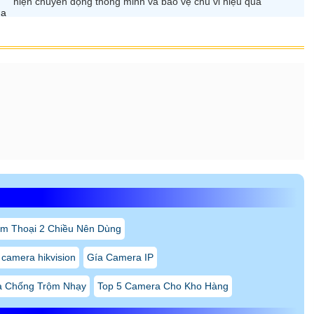
roSD tối đa 512GB
5 10/100Mbps
DC / PoE
7
°C ~ +60°C
 TƯ AN THÀNH PHÁT
, TP.HCM
Bình Trị Đông, TP.HCM