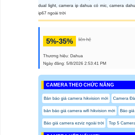
Hỗ trợ thẻ nhớ
Mic
Kết nối mạng
RJ4
Nguồn cấp
12V
Chuẩn bảo vệ
IP6
Nhiệt độ hoạt động
-40
CÔNG TY TNHH TM-DV ĐẦU
Trụ Sở:
51 Lũy Bán Bích, Phường Phú Thạnh
Hotline: 0938.11.23.99
Chi Nhánh 1:
445/38 Tân Hòa Đông, Phường 
Kỹ Thuật:
0906.855.330
Điện Thoại:
(028) 6688.4949