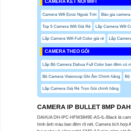
Tham khảo nay các dòng
Camera DAHUA
tại A
Thông Tin: