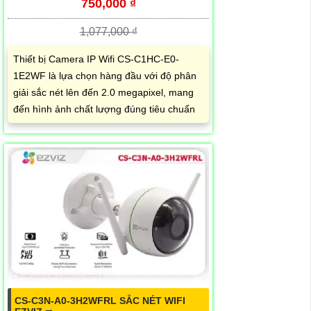
750,000 ₫
1,077,000 ₫
Thiết bị Camera IP Wifi CS-C1HC-E0-
1E2WF là lựa chọn hàng đầu với độ phân
giải sắc nét lên đến 2.0 megapixel, mang
đến hình ảnh chất lượng đúng tiêu chuẩn
CS-C3N-A0-3H2WFRL SẮC NÉT WIFI