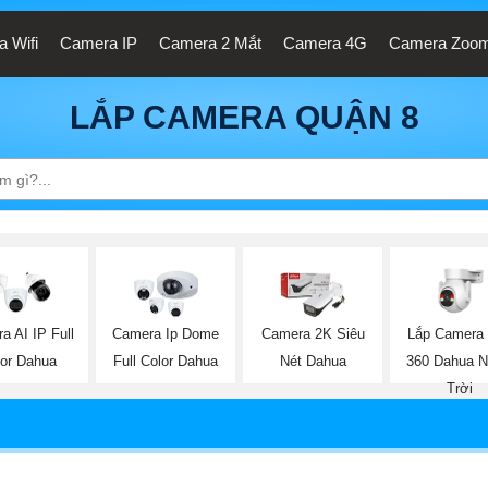
 Wifi
Camera IP
Camera 2 Mắt
Camera 4G
Camera Zoo
LẮP CAMERA QUẬN 8
Lắp Camera 
a AI IP Full
Camera Ip Dome
Camera 2K Siêu
360 Dahua N
lor Dahua
Full Color Dahua
Nét Dahua
Trời
-IPC-HFW3849E-AS-IL-Black