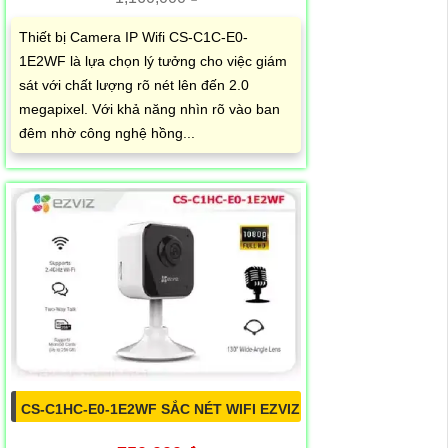
Thiết bị Camera IP Wifi CS-C1C-E0-
1E2WF là lựa chọn lý tưởng cho việc giám
sát với chất lượng rõ nét lên đến 2.0
megapixel. Với khả năng nhìn rõ vào ban
đêm nhờ công nghệ hồng...
CS-C1HC-E0-1E2WF SẮC NÉT WIFI EZVIZ