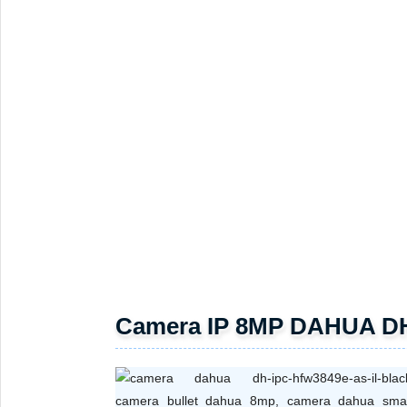
Thiết kế chống bụi nước IP67
Hoạt động ổn định trong môi trường ngoài trời và t
THÔNG SỐ KỸ THUẬT
Thông số
Chi t
Model
DH-
Độ phân giải
8M
Cảm biến
1/2
Chuẩn nén
Sma
Ống kính
2.8
Tầm xa hồng ngoại
30
Đèn ánh sáng ấm
30
WDR
120
AI thông minh
SMD 
Tích hợp micro
Có