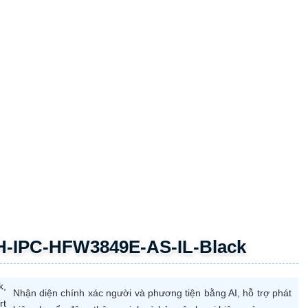
hời tiết khắc nghiệt.
iết
IPC-HFW3849E-AS-IL-Black
P
.7” CMOS
rt H.265+/H.264+
mm / 3.6mm
m
m
dB
4.0, Tripwire, Intrusion