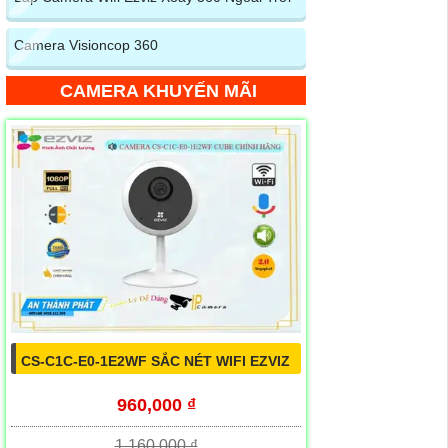
Camera Visioncop 360
CAMERA KHUYẾN MÃI
CS-C1C-E0-1E2WF SẮC NÉT WIFI EZVIZ
960,000 ₫
1,160,000 ₫