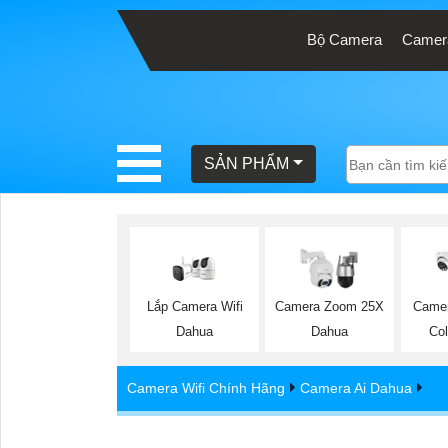
Bộ Camera
Camera
BÁO
GIÁ
TRỌN
SẢN PHẨM
GÓI
SẢN
PHẨM
Lắp Camera Wifi
Camera Zoom 25X
Camer
Dahua
Dahua
Co
TƯ
Camera Wifi Chính Hãng
Camera Ai Dahua
VẤN
LẮP
Camera IP 8MP DAHUA DH