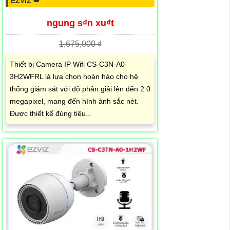
EZVIZ ➠
ngung s₫n xu₫t
1,675,000 ₫
Thiết bị Camera IP Wifi CS-C3N-A0-
3H2WFRL là lựa chọn hoàn hảo cho hệ
thống giám sát với độ phân giải lên đến 2.0
megapixel, mang đến hình ảnh sắc nét.
Được thiết kế đúng tiêu...