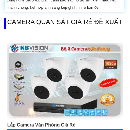
Công nghệ SMD 4.0 giảm cảnh báo sai, hỗ trợ tìm kiếm mục tiêu
nhanh chóng, kết hợp ánh sáng kép ghi hình rõ ban đêm
CAMERA QUAN SÁT GIÁ RẺ ĐỀ XUẤT
Lắp Camera Văn Phòng Giá Rẻ