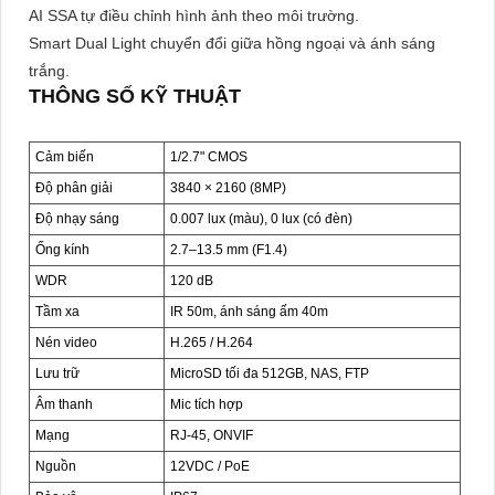
AI SSA tự điều chỉnh hình ảnh theo môi trường.
Smart Dual Light chuyển đổi giữa hồng ngoại và ánh sáng
trắng.
THÔNG SỐ KỸ THUẬT
Cảm biến
1/2.7" CMOS
Độ phân giải
3840 × 2160 (8MP)
Độ nhạy sáng
0.007 lux (màu), 0 lux (có đèn)
Ống kính
2.7–13.5 mm (F1.4)
WDR
120 dB
Tầm xa
IR 50m, ánh sáng ấm 40m
Nén video
H.265 / H.264
Lưu trữ
MicroSD tối đa 512GB, NAS, FTP
Âm thanh
Mic tích hợp
Mạng
RJ-45, ONVIF
Nguồn
12VDC / PoE