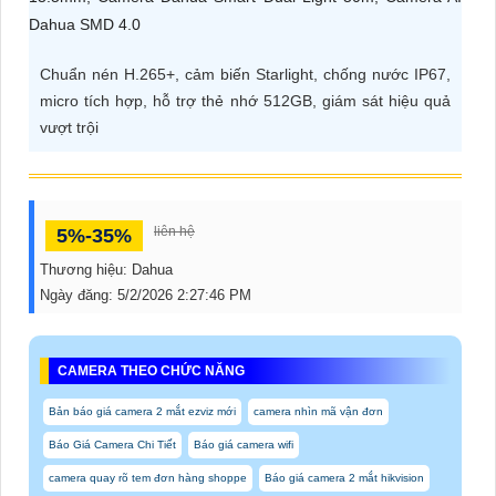
ĐẶT
Chuẩn nén H.265+, cảm biến Starlight, chống nước IP67,
micro tích hợp, hỗ trợ thẻ nhớ 512GB, giám sát hiệu quả
PHỤ
vượt trội
KIỆN
CAMERA
liên hệ
5%-35%
TƯ
Thương hiệu:
Dahua
VẤN
Ngày đăng:
5/2/2026 2:27:46 PM
DỊCH
VỤ
CAMERA THEO CHỨC NĂNG
Bản báo giá camera 2 mắt ezviz mới
camera nhìn mã vận đơn
Báo Giá Camera Chi Tiết
Báo giá camera wifi
camera quay rõ tem đơn hàng shoppe
Báo giá camera 2 mắt hikvision