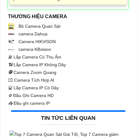
THƯƠNG HIỆU CAMERA
Bộ Camera Quan Sát
camera Dahua
Camera HIKVISON
camera KBvision
️🎤️
Lắp Camera Có Thu Âm
📶
Lắp Camera IP Không Dây
🕵️
Camera Zoom Quang
🧛‍♀️
Camera Tích Hợp AI
💻
Lắp Camera IP Có Dây
⚙️
Đầu Ghi Camera HD
📥
Đầu ghi camera IP
TIN TỨC LIÊN QUAN