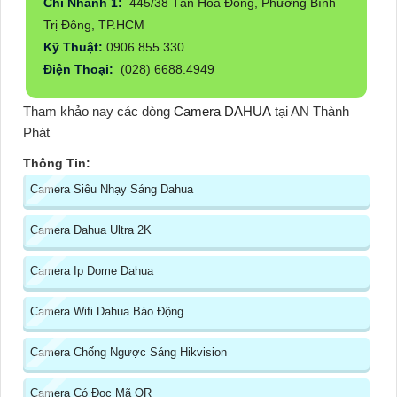
Chi Nhánh 1:
445/38 Tân Hòa Đông, Phường Bình
Trị Đông, TP.HCM
Kỹ Thuật:
0906.855.330
Điện Thoại:
(028) 6688.4949
Tham khảo nay các dòng
Camera DAHUA
tại AN Thành
Phát
Thông Tin:
Camera Siêu Nhạy Sáng Dahua
Camera Dahua Ultra 2K
Camera Ip Dome Dahua
Camera Wifi Dahua Báo Động
Camera Chống Ngược Sáng Hikvision
Camera Có Đọc Mã QR