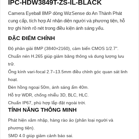
IPC-HDW3849T-ZS-IL-BLACK
Camera Eyeball 8MP dòng WizSense do An Thành Phát
cung cấp, tích hợp AI nhận diện người và phương tiện, hỗ
trợ ghi hình rõ nét trong điều kiện ánh sáng yếu.
ĐẶC ĐIỂM CHÍNH
Độ phân giải 8MP (3840×2160), cảm biến CMOS 1/2.7".
Chuẩn nén H.265 giúp giảm băng thông và dung lượng lưu
trữ.
Ống kính vari-focal 2.7–13.5mm điều chỉnh góc quan sát linh
hoạt.
Đèn hồng ngoại 50m, ánh sáng ấm 40m.
Hỗ trợ WDR, chống nhiễu 3D, BLC, HLC.
Chuẩn IP67, phù hợp lắp đặt ngoài trời.
TÍNH NĂNG THÔNG MINH
Phát hiện xâm nhập, hàng rào ảo (phân loại người và
phương tiện).
SMD 4.0 giúp giảm cảnh báo sai.