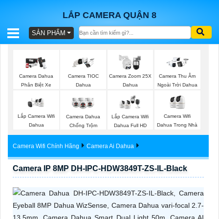
LẮP CAMERA QUẬN 8
SẢN PHẨM
BÁO
GIÁ
TRỌN
Camera Dahua
Camera TIOC
Camera Zoom 25X
Camera Thu Âm
GÓI
Phân Biệt Xe
Dahua
Dahua
Ngoài Trời Dahua
Lắp Camera Wifi
Camera Wifi
Camera Dahua
Lắp Camera Wifi
SẢN
Dahua
Dahua Trong Nhà
Chống Trộm
Dahua Full HD
PHẨM
Camera Wifi Chính Hãng
Camera Ai Dahua
Camera IP 8MP DH-IPC-HDW3849T-ZS-IL-Black
TƯ
VẤN
LẮP