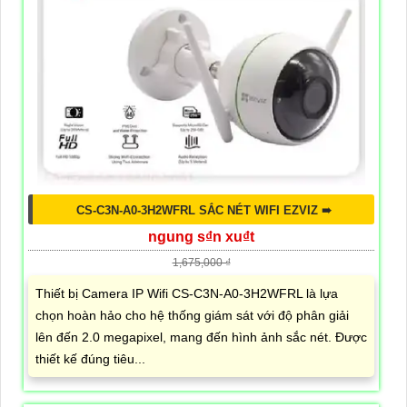
CS-C3N-A0-3H2WFRL SẮC NÉT WIFI EZVIZ ➠
ngung s₫n xu₫t
1,675,000 ₫
Thiết bị Camera IP Wifi CS-C3N-A0-3H2WFRL là lựa
chọn hoàn hảo cho hệ thống giám sát với độ phân giải
lên đến 2.0 megapixel, mang đến hình ảnh sắc nét. Được
thiết kế đúng tiêu...