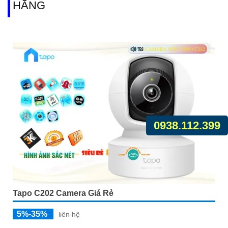
HÃNG
0938.112.399
Tapo C202 Camera Giá Rẻ
5%-35%
liên hệ