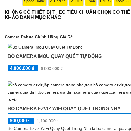
Speed Dome
AI Coding
2.0 MP
Thân
CMOS
Xoay 360
KHÔNG CÓ THIẾT BỊ THEO TIÊU CHUẨN CHỌN CÓ TH
KHẢO DANH MỤC KHÁC
'
Camera Dahua Chính Hãng Giá Rẻ
BỘ CAMERA IMOU QUAY QUÉT TỰ ĐỘNG
4,800,000 ₫
6,000,000 ₫
BỘ CAMERA EZVIZ WIFI QUAY QUÉT TRONG NHÀ
900,000 ₫
1,100,000 ₫
Bộ Camera Ezviz WiFi Quay Quét Trong Nhà là bộ camera quay q