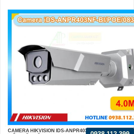
CAMERA HIKVISION IDS-ANPR403NF-BI/POE/0832 NH
0938.112.399