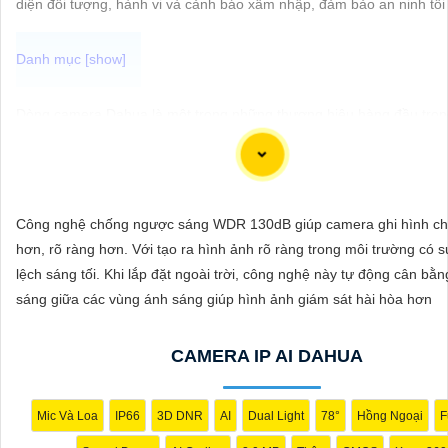
diện đối tượng, hành vi và cảnh báo xâm nhập, đảm bảo an ninh tối
ĐẶT
PHỤ
Dòng camera Dahua là một trong những thương hiệu hàng đầu trong
KIỆN
vực camera an ninh. Để giới thiệu Camera Dahua chính hãng giá rẻ
CAMERA
ảnh sắc nét, bạn có thể sử dụng câu tư vấn sau đây:
"Camera Dahua chính hãng mang đến cho bạn sự tin cậy và chất l
trội. Với hình ảnh sắc nét và tính năng an ninh hiện đại, sản phẩm 
Công nghệ chống ngược sáng WDR 130dB giúp camera ghi hình ch
TƯ
hẹn đáp ứng mọi nhu cầu giám sát của bạn. Đừng ngần ngại trải n
hơn, rõ ràng hơn. Với tạo ra hình ảnh rõ ràng trong môi trường có 
VẤN
ổn định và chất lượng vượt trội của Camera Dahua chính hãng với 
lệch sáng tối. Khi lắp đặt ngoài trời, công nghệ này tự động cân bằ
DỊCH
vô cùng hấp dẫn."
sáng giữa các vùng ánh sáng giúp hình ảnh giám sát hài hòa hơn
VỤ
CAMERA IP AI DAHUA
Mic Và Loa
IP66
3D DNR
AI
Dual Light
78°
Hồng Ngoại
F