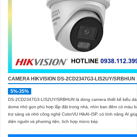
CAMERA HIKVISION DS-2CD2347G3-LIS2UY/SRBHUN
5%-35%
DS-2CD2347G3-LIS2UY/SRBHUN là dòng camera thiết kế kiểu d
dome nhỏ gọn phù hợp lắp đặt trong nhà, nhìn ban đêm có màu 
trợ sáng và nhờ công nghệ ColorVU HikAI-ISP, có tính năng AI gi
diện người và phương tiện, tích hợp micro kép