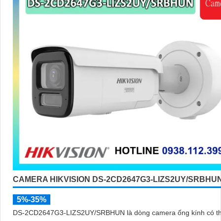
CAMERA HIKVISION DS-2CD2647G3-LIZS2UY/SRBHU
5%-35%
DS-2CD2647G3-LIZS2UY/SRBHUN là dòng camera ống kính có t