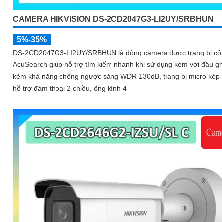
CAMERA HIKVISION DS-2CD2047G3-LI2UY/SRBHUN
5%-35%
DS-2CD2047G3-LI2UY/SRBHUN là dòng camera được trang bị cô
AcuSearch giúp hỗ trợ tìm kiếm nhanh khi sử dụng kèm với đầu gh
kèm khả năng chống ngược sáng WDR 130dB, trang bị micro kép 
hỗ trợ đàm thoại 2 chiều, ống kính 4