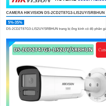
CAMERA HIKVISION DS-2CD2T87G3-LIS2UY/SRBHUN
5%-35%
DS-2CD2T87G3-LIS2UY/SRBHUN trang bị ống kính có độ phân giả