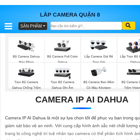
LẮP CAMERA QUẬN 8
SẢN PHẨM
BÁO
GIÁ
TRỌN
GÓI
Bộ Camera Full Color
Bộ Camera Dahua
Lắp Camera Giá Rẻ
Lắp Trọn Bộ
Dahua
Báo Động
Trọn Gói
Dahua
SẢN
Trọn Bộ Camera
Trọn Bộ Camera
Bộ Camera Ban Đêm
Bộ Camera 
PHẨM
Dahua Chống Trộm
Dahua Ghi Âm
Có Màu Kbvision
Trộm Visio
CAMERA IP AI DAHUA
TƯ
Camera IP AI Dahua là một sự lựa chọn tốt để phục vụ bạn trong qu
VẤN
giám sát bảo vệ an ninh. Với cung cấp hình ảnh sắc nét chất lượng 
LẮP
trang bị công nghệ trí tuệ nhân tạo camera có thể phân tích hình ả