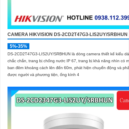
CAMERA HIKVISION DS-2CD2T47G3-LIS2UY/SRBHUN
5%-35%
DS-2CD2T47G3-LIS2UY/SRBHUN là dòng camera thiết kế kiểu dá
chắc chắn, trang bị chống nước IP 67, trang bị khả năng nhìn có màu vào
ban đêm khoảng cách lên đến 60m, phát hiện chuyển động và phâ
được người và phương tiện, ống kính 4