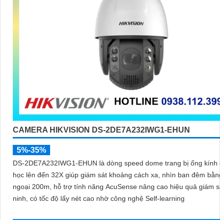
CAMERA HIKVISION DS-2DE7A232IWG1-EHUN
5%-35%
DS-2DE7A232IWG1-EHUN là dòng speed dome trang bị ống kính
học lên đến 32X giúp giám sát khoảng cách xa, nhìn ban đêm bằ
ngoại 200m, hỗ trợ tính năng AcuSense nâng cao hiệu quả giám s
ninh, có tốc độ lấy nét cao nhờ công nghệ Self-learning