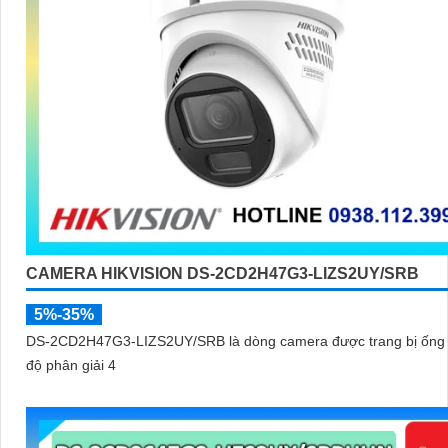
CAMERA HIKVISION DS-2CD2H47G3-LIZS2UY/SRB
5%-35%
DS-2CD2H47G3-LIZS2UY/SRB là dòng camera được trang bị ống 
độ phân giải 4