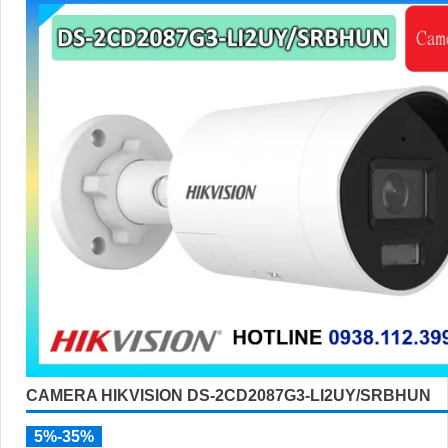
CAMERA HIKVISION DS-2CD2087G3-LI2UY/SRBHUN
5%-35%