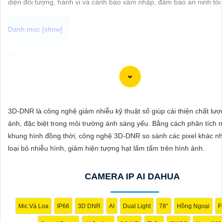
diện đối tượng, hành vi và cảnh báo xâm nhập, đảm bảo an ninh tối
ĐẶT
PHỤ
Dòng camera Dahua là một trong những thương hiệu hàng đầu trong
KIỆN
vực camera an ninh. Để giới thiệu Camera Dahua chính hãng giá rẻ
CAMERA
ảnh sắc nét, bạn có thể sử dụng câu tư vấn sau đây:
"Camera Dahua chính hãng mang đến cho bạn sự tin cậy và chất l
trội. Với hình ảnh sắc nét và tính năng an ninh hiện đại, sản phẩm 
3D-DNR là công nghệ giảm nhiễu kỹ thuật số giúp cải thiện chất lư
TƯ
hẹn đáp ứng mọi nhu cầu giám sát của bạn. Đừng ngần ngại trải n
ảnh, đặc biệt trong môi trường ánh sáng yếu. Bằng cách phân tích 
VẤN
ổn định và chất lượng vượt trội của Camera Dahua chính hãng với 
khung hình đồng thời, công nghệ 3D-DNR so sánh các pixel khác n
DỊCH
vô cùng hấp dẫn."
loại bỏ nhiễu hình, giảm hiện tượng hạt lấm tấm trên hình ảnh.
VỤ
CAMERA IP AI DAHUA
Mic Và Loa
IP66
3D DNR
AI
Dual Light
78°
Hồng Ngoại
F