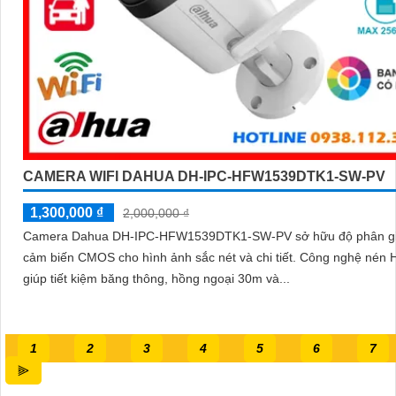
CAMERA WIFI DAHUA DH-IPC-HFW1539DTK1-SW-PV
1,300,000 ₫
2,000,000 ₫
Camera Dahua DH-IPC-HFW1539DTK1-SW-PV sở hữu độ phân gi
cảm biến CMOS cho hình ảnh sắc nét và chi tiết. Công nghệ nén 
giúp tiết kiệm băng thông, hồng ngoại 30m và...
1
2
3
4
5
6
7
⫸