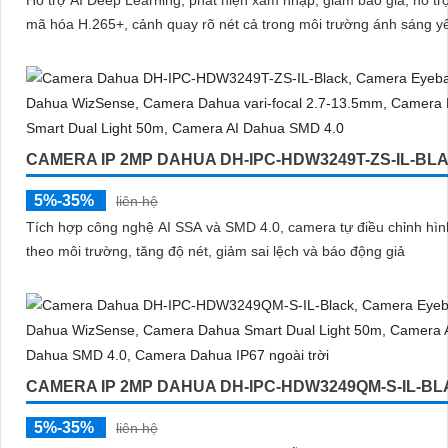
Hỗ trợ AI Deep Learning, phát hiện xâm nhập, giảm báo giả, hỗ tr
mã hóa H.265+, cảnh quay rõ nét cả trong môi trường ánh sáng y
CAMERA IP 2MP DAHUA DH-IPC-HDW3249T-ZS-IL-BL
5%-35%
liên hệ
Tích hợp công nghệ AI SSA và SMD 4.0, camera tự điều chỉnh hìn
theo môi trường, tăng độ nét, giảm sai lệch và báo động giả
CAMERA IP 2MP DAHUA DH-IPC-HDW3249QM-S-IL-B
5%-35%
liên hệ