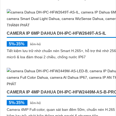
CAMERA IP 6MP DAHUA DH-IPC-HFW2649T-AS-IL
5%-35%
liên hệ
Tiết kiệm lưu trữ nhờ chuẩn nén Smart H.265+, hỗ trợ thẻ nhớ 25
micrô & loa đàm thoại 2 chiều, chống nước IP67
CAMERA IP 4MP DAHUA DH-IPC-HFW2449M-AS-B-PR
5%-35%
liên hệ
Camera 4MP Full-color, quan sát ban đêm 50m, chuẩn nén H.265 t
kiệm lưu trữ, phát hiện thông minh người & phương tiện