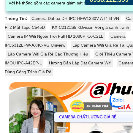
Với hệ thống gồm các camera giám sát bàn...
Thông Tin:
Camera Dahua DH-IPC-HFW1230V-A-I4-B-VN
Cam
Fi 2 Mắt Tapo C545D
KX-C2121S5 KBvision Với giá cạnh tranh
Camera IP Wifi Ngoài Trời Full HD 1080P KX-C21L
Camera
IPC6312LFW-AX4C-VG Uniview
Lắp Camera Wifi Giá Rẻ Tại Qu
Lăp Camera Wifi Giá Rẻ Các Thương Hiệu
Giới Thiệu Camera 
IMOU IPC-A42EP-L
Hướng Đẫn Lắp Đặt Camera Wifi
Camera
Dùng Công Trình Giá Rẻ