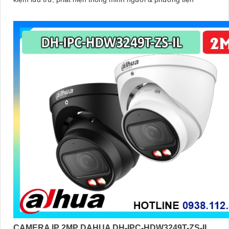
CAMERA IP 2MP DAHUA DH-IPC-HDW3249T-ZS-IL