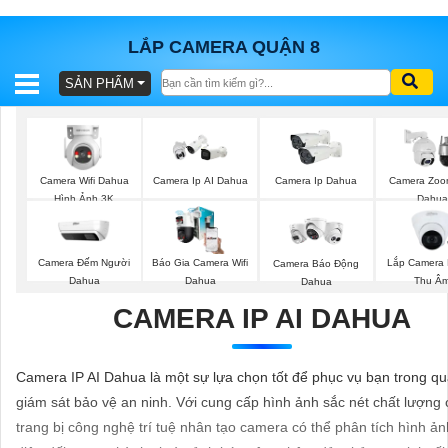
LẮP CAMERA QUẬN 8
SẢN PHẨM
BÁO
GIÁ
TRỌN
GÓI
Camera Wifi Dahua
Camera Ip AI Dahua
Camera Ip Dahua
Camera Zoo
Hình Ảnh 3K
Dahua
SẢN
Camera Đếm Người
Báo Gia Camera Wifi
Lắp Camera
Camera Báo Động
PHẨM
Dahua
Dahua
Thu Â
Dahua
CAMERA IP AI DAHUA
TƯ
Camera IP AI Dahua là một sự lựa chọn tốt để phục vụ bạn trong qu
VẤN
giám sát bảo vệ an ninh. Với cung cấp hình ảnh sắc nét chất lượng 
LẮP
trang bị công nghệ trí tuệ nhân tạo camera có thể phân tích hình ả