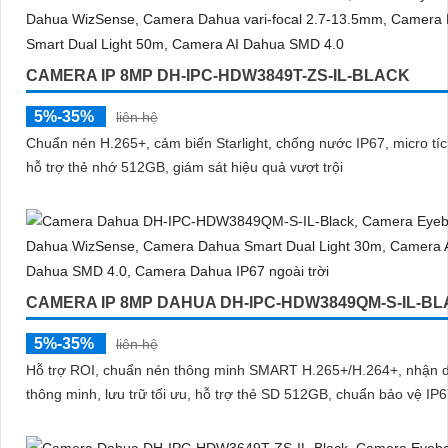
CAMERA IP 8MP DH-IPC-HDW3849T-ZS-IL-BLACK
5%-35%
liên hệ
Chuẩn nén H.265+, cảm biến Starlight, chống nước IP67, micro tí
hỗ trợ thẻ nhớ 512GB, giám sát hiệu quả vượt trội
CAMERA IP 8MP DAHUA DH-IPC-HDW3849QM-S-IL-B
5%-35%
liên hệ
Hỗ trợ ROI, chuẩn nén thông minh SMART H.265+/H.264+, nhận d
thông minh, lưu trữ tối ưu, hỗ trợ thẻ SD 512GB, chuẩn bảo vệ IP