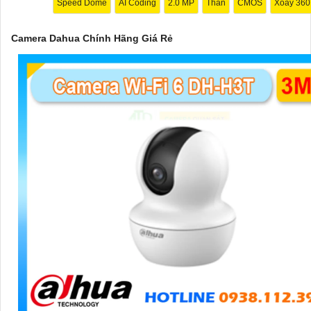
Speed Dome
AI Coding
2.0 MP
Thân
CMOS
Xoay 360
Camera Dahua Chính Hãng Giá Rẻ
'