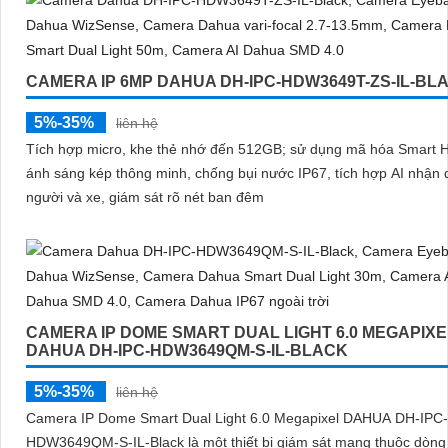
CAMERA IP 6MP DAHUA DH-IPC-HDW3649T-ZS-IL-BL
5%-35%
liên hệ
Tích hợp micro, khe thẻ nhớ đến 512GB; sử dụng mã hóa Smart 
ánh sáng kép thông minh, chống bụi nước IP67, tích hợp AI nhận 
người và xe, giám sát rõ nét ban đêm
CAMERA IP DOME SMART DUAL LIGHT 6.0 MEGAPIXE
DAHUA DH-IPC-HDW3649QM-S-IL-BLACK
5%-35%
liên hệ
Camera IP Dome Smart Dual Light 6.0 Megapixel DAHUA DH-IPC-
HDW3649QM-S-IL-Black là một thiết bị giám sát mạng thuộc dòng