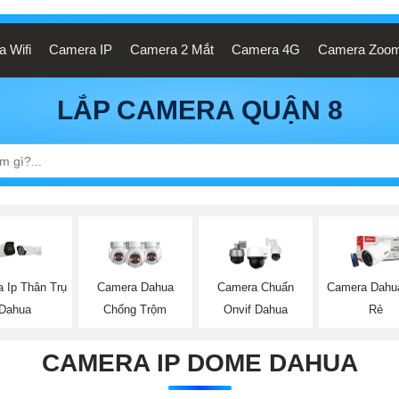
 Wifi
Camera IP
Camera 2 Mắt
Camera 4G
Camera Zoo
LẮP CAMERA QUẬN 8
 Ip Thân Trụ
Camera Dahua
Camera Chuẩn
Camera Dahu
Dahua
Chống Trộm
Onvif Dahua
Rẻ
CAMERA IP DOME DAHUA