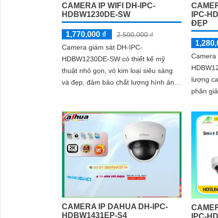
CAMER
CAMERA IP WIFI DH-IPC-
IPC-H
HDBW1230DE-SW
ĐẸP
1,770,000 ₫
2,500,000 ₫
1,280,
Camera giám sát DH-IPC-
Camera 
HDBW1230DE-SW có thiết kế mỹ
HDBW123
thuật nhỏ gọn, vỏ kim loại siêu sáng
lượng cao
và đẹp, đảm bảo chất lượng hình ảnh
phân giả
FULL HD 1080P. Sử dụng công nghệ
hình ảnh r
hình ảnh IP Wifi,...
được tra
CAMERA IP DAHUA DH-IPC-
CAMER
HDBW1431EP-S4
IPC-H