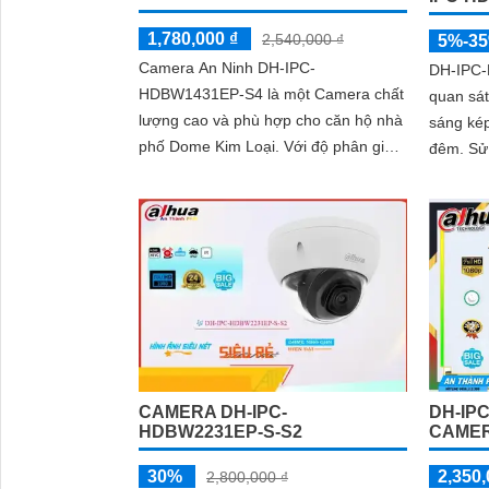
1,780,000 ₫
2,540,000 ₫
5%-3
Camera An Ninh DH-IPC-
DH-IPC-
HDBW1431EP-S4 là một Camera chất
quan sá
lượng cao và phù hợp cho căn hộ nhà
sáng kép
phố Dome Kim Loại. Với độ phân giải
đêm. Sử dụng IP POE chức năng
hình ảnh 4.0 MP, camera này mang lại
chuyên 
hình ảnh rõ nét và chất lượng
CAMERA DH-IPC-
DH-IP
HDBW2231EP-S-S2
CAMER
30%
2,350,
2,800,000 ₫