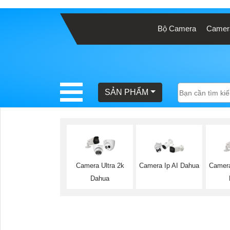
Bộ Camera
Camera
BÁO
GIÁ
TRỌN
GÓI
SẢN PHẨM
SẢN
PHẨM
Camera Ultra 2k
Camera Ip AI Dahua
Camera
Dahua
TƯ
VẤN
LẮP