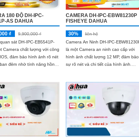
A 180 ĐỘ DH-IPC-
CAMERA DH-IPC-EBW81230P
1P-AS DAHUA
FISHEYE DAHUA
000 ₫
30%
9,900,000 ₫
liên hệ
quan sát DH-IPC-EB5541P-
Camera An Ninh DH-IPC-EBW81230
ột Camera chất lượng với công
là một Camera an ninh cao cấp với
OS, đảm bảo hình ảnh rõ nét
hình ảnh chất lượng 12 MP, đảm bảo
 ban đêm nhờ tính năng hồng
sự rõ nét và chi tiết của hình ảnh.
ngoại 10m. Với chất lượng hình ảnh 5
Camera này cũng được trang bị tính
năng...