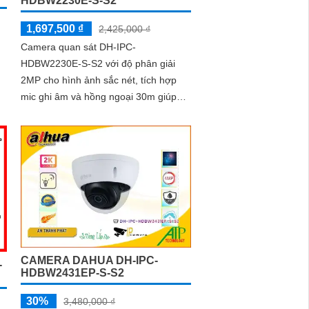
HDBW2230E-S-S2
1,697,500 ₫
2,425,000 ₫
Camera quan sát DH-IPC-
HDBW2230E-S-S2 với độ phân giải
2MP cho hình ảnh sắc nét, tích hợp
mic ghi âm và hồng ngoại 30m giúp
quan sát tốt cả ban đêm. Camera hỗ
trợ khe cắm thẻ nhớ lên đến 256GB
phát hiện thông minh, phù hợp cho gia
đình, cửa hàng với giá thành hợp lý
CAMERA DAHUA DH-IPC-
-
HDBW2431EP-S-S2
30%
3,480,000 ₫