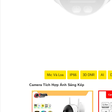
'
Mic Và Loa
IP66
3D DNR
AI
D
Camera Tích Hợp Ánh Sáng Kép