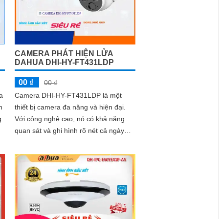
CAMERA PHÁT HIỆN LỬA
DAHUA DHI-HY-FT431LDP
00 ₫
00 ₫
a
Camera DHI-HY-FT431LDP là một
thiết bị camera đa năng và hiện đại.
g
Với công nghệ cao, nó có khả năng
quan sát và ghi hình rõ nét cả ngày
lẫn đêm. DHI-HY-FT431LDP được
trang bị cảm biến CMOS 4