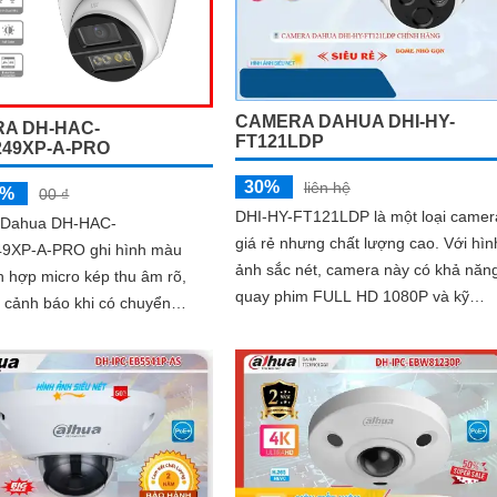
CAMERA DAHUA DHI-HY-
A DH-HAC-
FT121LDP
49XP-A-PRO
30%
liên hệ
5%
00 ₫
DHI-HY-FT121LDP là một loại camer
 Dahua DH-HAC-
giá rẻ nhưng chất lượng cao. Với hình
9XP-A-PRO ghi hình màu
ảnh sắc nét, camera này có khả năn
ch hợp micro kép thu âm rõ,
quay phim FULL HD 1080P và kỹ
 cảnh báo khi có chuyển
thuật hồng ngoại Smart IR cho phép
xem ban đêm trong bán kính 20m
 ngoài trời