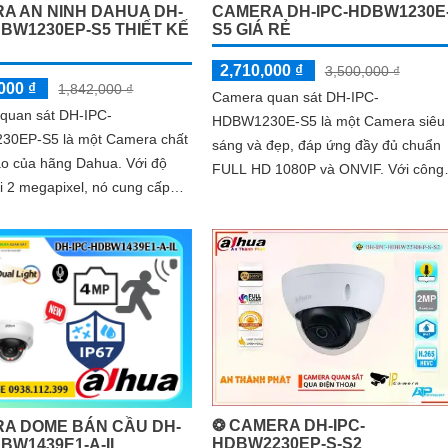
A AN NINH DAHUA DH-
CAMERA DH-IPC-HDBW1230E
DBW1230EP-S5 THIẾT KẾ
S5 GIÁ RẺ
2,710,000 ₫
3,500,000 ₫
000 ₫
1,842,000 ₫
Camera quan sát DH-IPC-
quan sát DH-IPC-
HDBW1230E-S5 là một Camera siêu
0EP-S5 là một Camera chất
sáng và đẹp, đáp ứng đầy đủ chuẩn
 của hãng Dahua. Với độ
FULL HD 1080P và ONVIF. Với công
i 2 megapixel, nó cung cấp
nghệ hồng ngoại 30m, camera này
õ nét và sắc nét. Camera
mang lại hình ảnh ban đêm sáng đẹ
ng bị công...
và giám sát hiệu quả
❂ CAMERA DH-IPC-
A DOME BÁN CẦU DH-
HDBW2230EP-S-S2
DBW1439E1-A-IL