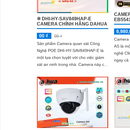
CAMER
✲ DHI-HY-SAV849HAP-E
EB554
CAMERA CHÍNH HÃNG DAHUA
6,980,
00 ₫
00 ₫
Camera 
Sản phẩm Camera quan sát Công
AS là m
Nghệ POE DHI-HY-SAV849HAP-E là
nghệ CM
một lựa chọn tuyệt vời cho việc giám
ngay cả
sát an ninh trong nhà. Camera này có
chức năng cao cấp Thu Âm Và Loa rõ
ràng, cho phép người dùng nghe và
nói trong thời gian thực