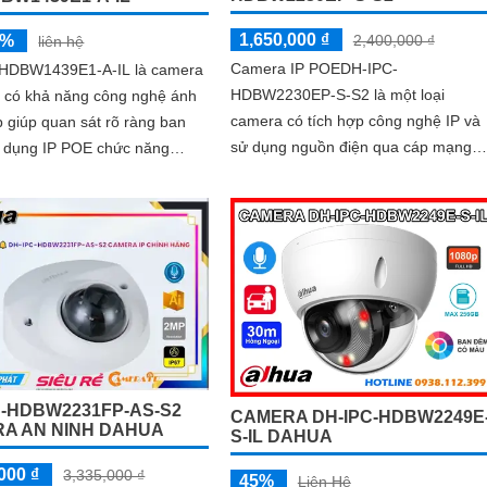
1,650,000 ₫
5%
2,400,000 ₫
liên hệ
Camera IP POEDH-IPC-
HDBW1439E1-A-IL là camera
HDBW2230EP-S-S2 là một loại
t có khả năng công nghệ ánh
camera có tích hợp công nghệ IP và
 giúp quan sát rõ ràng ban
sử dụng nguồn điện qua cáp mạng
POE. Camera này được sản xuất bởi
dụng với đèn LED ban đêm.
hãng Dahua - một trong những nhà
sản xuất nổi tiếng về các sản phẩm
camera an ninh
C-HDBW2231FP-AS-S2
CAMERA DH-IPC-HDBW2249E
A AN NINH DAHUA
S-IL DAHUA
000 ₫
3,335,000 ₫
45%
Liên Hệ