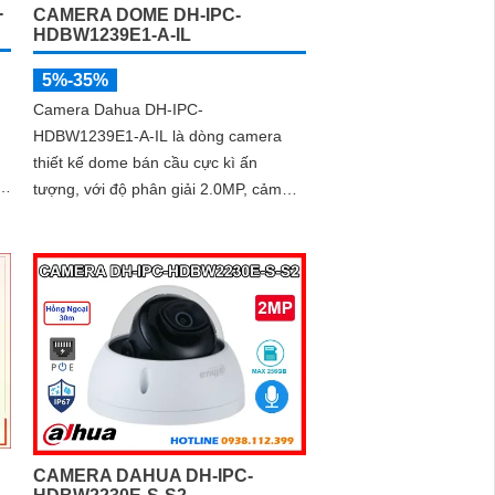
-
CAMERA DOME DH-IPC-
HDBW1239E1-A-IL
5%-35%
Camera Dahua DH-IPC-
HDBW1239E1-A-IL là dòng camera
thiết kế dome bán cầu cực kì ấn
tượng, với độ phân giải 2.0MP, cảm
biến CMOS cho ra hình ảnh tốt, có
p
khả năng phát hiện con người, kèm
theo đấy là chuẩn chống nước IP 67,
biên độ hoạt động lớn có thể lắp tại
môi trường lạnh giá
CAMERA DAHUA DH-IPC-