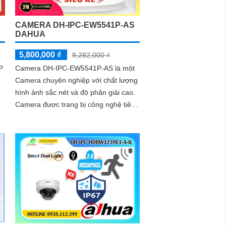
CAMERA DH-IPC-EW5541P-AS
DAHUA
5,800,000 ₫
8,282,000 ₫
P
Camera DH-IPC-EW5541P-AS là một
Camera chuyên nghiệp với chất lượng
hình ảnh sắc nét và độ phân giải cao.
Camera được trang bị công nghệ tiên
tiến, cho phép giám sát từ xa qua
mạng internet