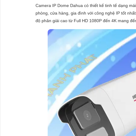
ĐẶT
Camera IP Dome Dahua có thiết kế tinh tế dạng mái
phòng, cửa hàng, gia đình với công nghệ IP tốt nhất
độ phân giải cao từ Full HD 1080P đến 4K mang đến 
PHỤ
KIỆN
CAMERA
TƯ
VẤN
DỊCH
VỤ