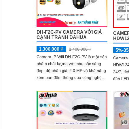
DH-F2C-PV CAMERA VỚI GIÁ
CAMER
CẠNH TRANH DAHUA
HDW12
1,300,000 ₫
1,400,000 ₫
5%-3
Camera IP Wifi DH-F2C-PV là một sản
Camera
phẩm chất lượng với màu sắc sáng
HDW124
đẹp, độ phân giải 2.0 MP và khả năng
24/7, tí
xem ban đêm thông qua công nghệ
đèn LED
hồng ngoại 30m
động. Chuẩn IP67 chống nước, hoạt
động bền