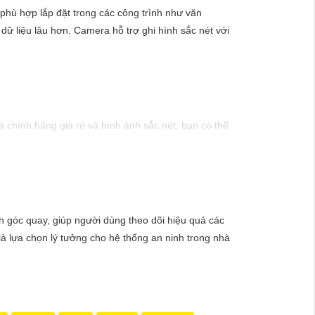
phù hợp lắp đặt trong các công trình như văn
dữ liệu lâu hơn. Camera hỗ trợ ghi hình sắc nét với
chính hãng giá rẻ và hình ảnh sắc nét, bạn có thể
inh hiện đại, sản phẩm này hứa hẹn đáp ứng mọi nhu
mức giá vô cùng hấp dẫn."
ỉnh góc quay, giúp người dùng theo dõi hiệu quả các
là lựa chọn lý tưởng cho hệ thống an ninh trong nhà