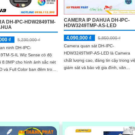
CAMERA IP DAHUA DH-IPC-
A DH-IPC-HDW2849TM-
HDW3249TMP-AS-LED
DAHUA
4,090,000 ₫
5,850,000 ₫
000 ₫
5,230,000 ₫
Camera quan sát DH-IPC-
an ninh DH-IPC-
HDW3249TMP-AS-LED là Camera
TM-S-IL Wiz Sense có độ
chất lượng cao, đáng tin cậy trong vi
i 8.0MP cho hình ảnh sắc nét
giám sát và bảo vệ gia đình, văn
 và Full Color ban đêm trong
phòng, cửa hàng, nhà xưởng và nhiề
uan sát hỗ trợ
nơi khác. Với chức...
hẻ...