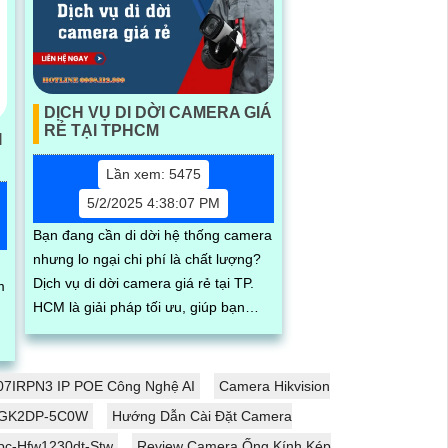
DỊCH VỤ DI DỜI CAMERA GIÁ
RẺ TẠI TPHCM
I
Lần xem: 5475
5/2/2025 4:38:07 PM
Bạn đang cần di dời hệ thống camera
nhưng lo ngại chi phí là chất lượng?
Dịch vụ di dời camera giá rẻ tại TP.
m
HCM là giải pháp tối ưu, giúp bạn
tháo lắp, di chuyển thiết bị nhanh
chóng, an toàn và tiết kiệm, phù hợp
n
cho cá nhân và doanh nghiệp
7IRPN3 IP POE Công Nghệ AI
Camera Hikvision
C-GK2DP-5C0W
Hướng Dẫn Cài Đặt Camera
pc-Hfw1230dt-Stw
Review Camera Ống Kính Kép