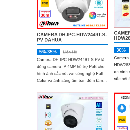
CAMER
CAMERA DH-IPC-HDW2449T-S-
HDW28
PV DAHUA
30%
5%-35%
Liên Hệ
Camera 
Camera DH-IPC-HDW2449T-S-PV là
HDW283
dòng camera IP 4MP hỗ trợ PoE cho
an ninh 
hình ảnh sắc nét với công nghệ Full-
sắc nét đạt tỉ
Color và ánh sáng ấm ban đêm tầm
thông m
xa 30m. Tích hợp micro và loa đàm
giao thứ
thoại 2 chiều, giúp giám sát và tương
tác dễ dàng hỗ trợ khe thẻ nhớ tối đa
256GB, công nghệ nén H