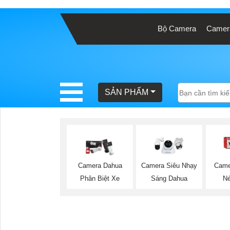
Bộ Camera
Camera
BÁO
GIÁ
TRỌN
GÓI
SẢN PHẨM
SẢN
PHẨM
Camera Dahua
Camera Siêu Nhạy
Came
Phân Biệt Xe
Sáng Dahua
Né
TƯ
VẤN
LẮP