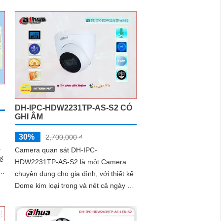
trang bị chế độ xem ban đêm thông
ng
minh, cho phép quan sát trong điều
kiện ánh sáng yếu
DH-IPC-HDW2231TP-AS-S2 CÓ
GHI ÂM
30%
2,700,000 ₫
a
Camera quan sát DH-IPC-
HDW2231TP-AS-S2 là một Camera
chuyên dụng cho gia đình, với thiết kế
Dome kim loại trong và nét cả ngày và
đêm. Camera này có độ phân giải 2