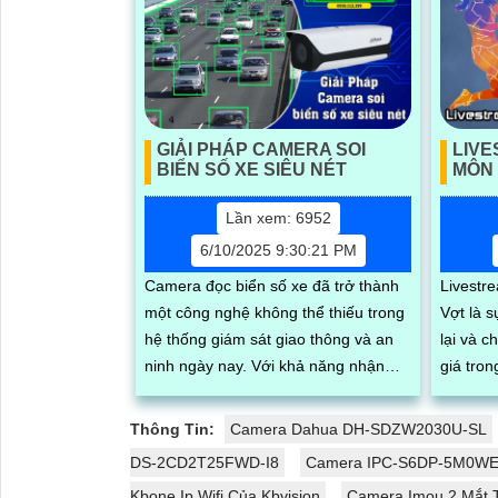
GIẢI PHÁP CAMERA SOI
LIV
BIỂN SỐ XE SIÊU NÉT
MÔN
Lần xem: 6952
6/10/2025 9:30:21 PM
Camera đọc biển số xe đã trở thành
Livest
một công nghệ không thể thiếu trong
Vợt là 
hệ thống giám sát giao thông và an
lại và 
ninh ngày nay. Với khả năng nhận
giá tro
diện và xử lý thông tin biển số một
Với chấ
cách tự động, những camera này
khả năng
Thông Tin:
Camera Dahua DH-SDZW2030U-SL
mang lại nhiều lợi ích đáng kể, từ việc
này giú
DS-2CD2T25FWD-I8
Camera IPC-S6DP-5M0WEB W
quản lý phương tiện đến việc nâng
lại các 
Kbone Ip Wifi Của Kbvision
Camera Imou 2 Mắt