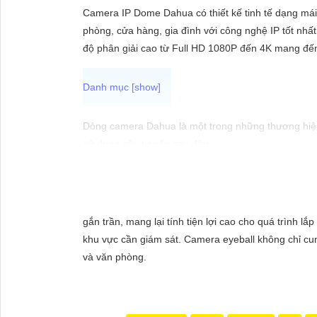
ĐẶT
Camera IP Dome Dahua có thiết kế tinh tế dạng mái
phòng, cửa hàng, gia đình với công nghệ IP tốt nhất
độ phân giải cao từ Full HD 1080P đến 4K mang đến 
PHỤ
KIỆN
CAMERA
Dòng camera Dahua là một trong những thương hiệu 
sử dụng câu tư vấn sau đây:
"Camera Dahua chính hãng mang đến cho bạn sự tin 
TƯ
cầu giám sát của bạn. Đừng ngần ngại trải nghiệm 
VẤN
DỊCH
gắn trần, mang lại tính tiện lợi cao cho quá trình l
VỤ
khu vực cần giám sát. Camera eyeball không chỉ cun
và văn phòng.