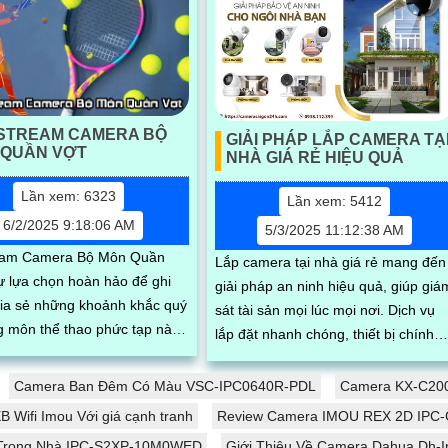
ESTREAM CAMERA BỘ
GIẢI PHÁP LẮP CAMERA TẠ
 QUẦN VỢT
NHÀ GIÁ RẺ HIỆU QUẢ
Lần xem: 6323
Lần xem: 5412
6/2/2025 9:18:06 AM
5/3/2025 11:12:38 AM
ream Camera Bộ Môn Quần
Lắp camera tại nhà giá rẻ mang đến
sự lựa chọn hoàn hảo để ghi
giải pháp an ninh hiệu quả, giúp giá
chia sẻ những khoảnh khắc quý
sát tài sản mọi lúc mọi nơi. Dịch vụ
ng môn thể thao phức tạp này.
lắp đặt nhanh chóng, thiết bị chính
t lượng hình ảnh sắc nét và
hãng, hình ảnh sắc nét, hỗ trợ tư vấ
 truyền tải trực tiếp, camera
tận tình và bảo hành lâu dài
Camera Ban Đêm Có Màu VSC-IPC0640R-PDL
Camera KX-C200
p bạn dễ dàng theo dõi và ghi
ifi Imou Với giá cạnh tranh
Review Camera IMOU REX 2D IP
trận đấu quần vợt để giữ lại
 Trong Nhà IPC-S2XP-10M0WED
Giới Thiệu Về Camera Dahua Dh-I