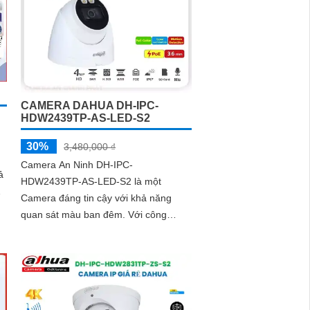
CAMERA DAHUA DH-IPC-
HDW2439TP-AS-LED-S2
30%
3,480,000 ₫
Camera An Ninh DH-IPC-
ả
HDW2439TP-AS-LED-S2 là một
Camera đáng tin cậy với khả năng
quan sát màu ban đêm. Với công
nghệ Full Color, nó có thể xem được
màu sắc rõ ràng trong khoảng cách
30m