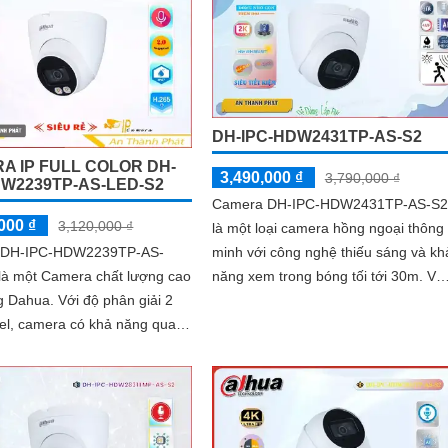
DH-IPC-HDW2431TP-AS-S2
A IP FULL COLOR DH-
3,490,000 ₫
3,790,000 ₫
DW2239TP-AS-LED-S2
Camera DH-IPC-HDW2431TP-AS-S2
000 ₫
3,120,000 ₫
là một loại camera hồng ngoại thông
 DH-IPC-HDW2239TP-AS-
minh với công nghệ thiếu sáng và kh
là một Camera chất lượng cao
năng xem trong bóng tối tới 30m. Với
Với độ phân giải 2
thiết kế dome kim loại nhỏ gọn,
el, camera có khả năng quan
camera này dễ dàng lắp đặt và thẩm
tiết như nhận diện khuôn mặt,
mỹ
 số xe và nhiều hơn nữa