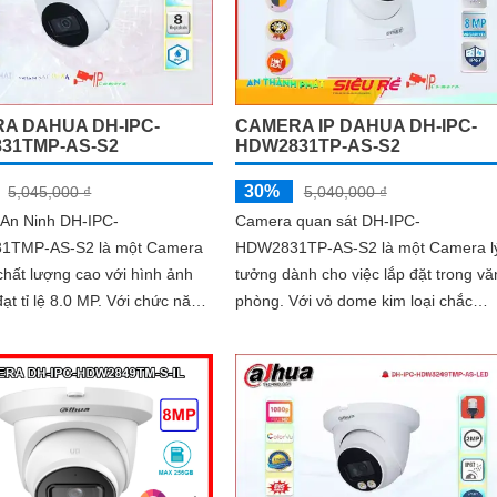
A DAHUA DH-IPC-
CAMERA IP DAHUA DH-IPC-
31TMP-AS-S2
HDW2831TP-AS-S2
30%
5,045,000 ₫
5,040,000 ₫
An Ninh DH-IPC-
Camera quan sát DH-IPC-
1TMP-AS-S2 là một Camera
HDW2831TP-AS-S2 là một Camera l
chất lượng cao với hình ảnh
tưởng dành cho việc lắp đặt trong vă
 lệ 8.0 MP. Với chức năng
phòng. Với vỏ dome kim loại chắc
inh, camera này thông qua
chắn, nó mang lại sự đảm bảo về sự
c ONVIF...
an toàn và bền bỉ cho người dùng