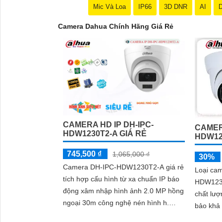
Mic Và Loa
IP66
3D DNR
AI
D
Camera Dahua Chính Hãng Giá Rẻ
CAMERA HD IP DH-IPC-
CAMER
'
HDW1230T2-A GIÁ RẺ
HDW12
745,500 ₫
1,065,000 ₫
30%
Camera DH-IPC-HDW1230T2-A giá rẻ
Loại cam
tích hợp cấu hình từ xa chuẩn IP báo
HDW1239
động xâm nhập hình ảnh 2.0 MP hồng
chất lượ
ngoại 30m công nghệ nén hình h.
bảo khả nă
265+ Dễ nâng cấp tiết kiệm chi phí
này có 