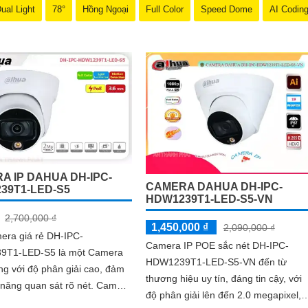
ual Light
78°
Hồng Ngoại
Full Color
Speed Dome
AI Codin
A IP DAHUA DH-IPC-
CAMERA DAHUA DH-IPC-
39T1-LED-S5
HDW1239T1-LED-S5-VN
2,700,000 ₫
1,450,000 ₫
2,090,000 ₫
era giá rẻ DH-IPC-
Camera IP POE sắc nét DH-IPC-
T1-LED-S5 là một Camera
HDW1239T1-LED-S5-VN đến từ
ng với độ phân giải cao, đảm
thương hiệu uy tín, đáng tin cậy, với
ng quan sát rõ nét. Camera
độ phân giải lên đến 2.0 megapixel,
khả năng chống nước, chống