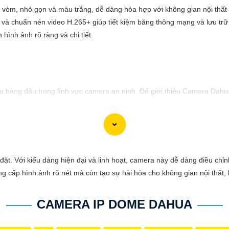
 vòm, nhỏ gọn và màu trắng, dễ dàng hòa hợp với không gian nội thất 
 và chuẩn nén video H.265+ giúp tiết kiệm băng thông mạng và lưu trữ 
hình ảnh rõ ràng và chi tiết.
hàng đầu trong lĩnh vực camera an ninh. Để giới thiệu Camera Dahua 
cậy và chất lượng vượt trội. Với hình ảnh sắc nét và tính năng an n
sự ổn định và chất lượng vượt trội của Camera Dahua chính hãng với 
ắp đặt. Với kiểu dáng hiện đại và linh hoạt, camera này dễ dàng điều ch
g cấp hình ảnh rõ nét mà còn tạo sự hài hòa cho không gian nội thất, 
CAMERA IP DOME DAHUA