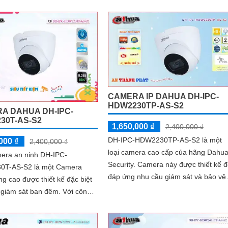
cho hình ảnh chất lượng sắc nét, đú
n phù hợp sử dụng trong những
tiêu chuẩn
ng khắc nghiệt
CAMERA IP DAHUA DH-IPC-
HDW2230TP-AS-S2
A DAHUA DH-IPC-
30T-AS-S2
1,650,000 ₫
2,400,000 ₫
DH-IPC-HDW2230TP-AS-S2 là một
000 ₫
2,400,000 ₫
loại camera cao cấp của hãng Dahu
mera an ninh DH-IPC-
Security. Camera này được thiết kế để
T-AS-S2 là một Camera
đáp ứng nhu cầu giám sát và bảo vệ
ng cao được thiết kế đặc biệt
an ninh của người dùng
iám sát ban đêm. Với công
ng ngoại thông minh Smart IR,
ó...