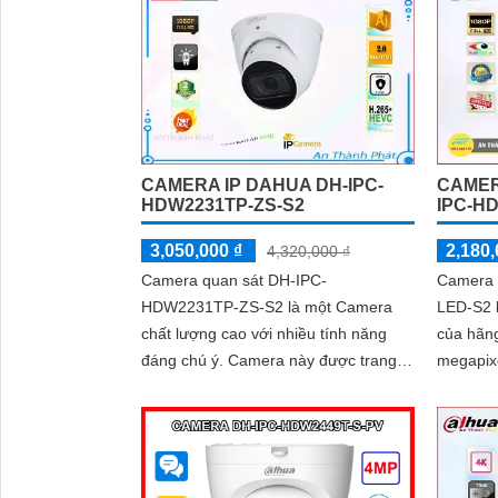
CAMERA IP DAHUA DH-IPC-
CAMER
HDW2231TP-ZS-S2
IPC-H
3,050,000 ₫
2,180,
4,320,000 ₫
Camera quan sát DH-IPC-
Camera
HDW2231TP-ZS-S2 là một Camera
LED-S2 
chất lượng cao với nhiều tính năng
của hãng Dahua. 
đáng chú ý. Camera này được trang bị
megapix
báo động chống trộm PIR, giúp phát
sát chi 
hiện chuyển động và báo động hiệu
đọc biển
quả