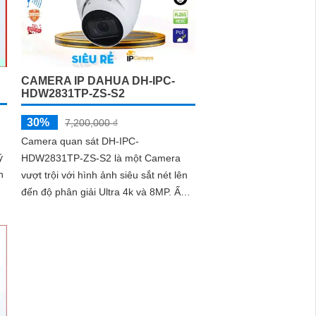
CAMERA IP DAHUA DH-IPC-
HDW2831TP-ZS-S2
30%
7,200,000 ₫
Camera quan sát DH-IPC-
ý
HDW2831TP-ZS-S2 là một Camera
n
vượt trội với hình ảnh siêu sắt nét lên
đến độ phân giải Ultra 4k và 8MP. Ấn
tượng ơn với những thông số là
camera này có khả...