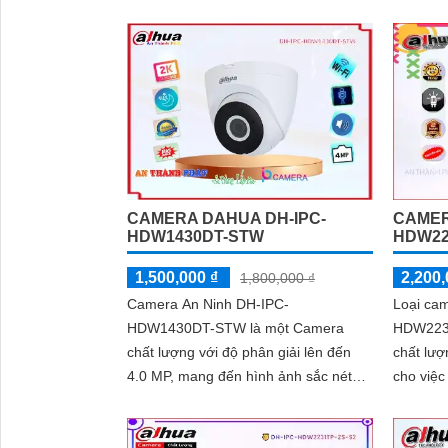
chống...
bụi, nê
môi trườ
CAMERA DAHUA DH-IPC-
CAMER
HDW1430DT-STW
HDW22
1,500,000 ₫
2,200,
1,800,000 ₫
Camera An Ninh DH-IPC-
Loại ca
HDW1430DT-STW là một Camera
HDW2230
chất lượng với độ phân giải lên đến
chất lượ
4.0 MP, mang đến hình ảnh sắc nét
cho việc g
cho bạn. Camera còn được trang bị
nghệ hồ
tính năng xem ban đêm...
camera c