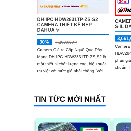
DH-IPC-HDW2831TP-ZS-S2
CAMER
CAMERA THIẾT KẾ ĐẸP
S-IL 
DAHUA ✨
3,661,
30%
7,200,000 ₫
Camera 
Camera Giá re Cấp Nguồ Qua Dây
HDW2849
Mạng DH-IPC-HDW2831TP-ZS-S2 là
phân giả
một thiết bị chất lượng cao, hiệu suất
chuẩn HD
ưu việt với mức giá phải chăng. Với
phạm vi 30m. Camera q
công nghệ tiên tiến, camera này mang
lưu trữ t
đến hình ảnh sắc nét, chất lượng full
HD cho việc giám sát
TIN TỨC MỚI NHẤT