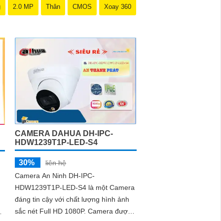
g
2.0 MP
Thân
CMOS
Xoay 360
CAMERA DAHUA DH-IPC-
HDW1239T1P-LED-S4
30%
liên hệ
Camera An Ninh DH-IPC-
HDW1239T1P-LED-S4 là một Camera
đáng tin cậy với chất lượng hình ảnh
sắc nét Full HD 1080P. Camera được