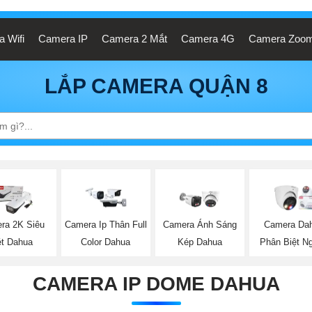
 Wifi
Camera IP
Camera 2 Mắt
Camera 4G
Camera Zoo
LẮP CAMERA QUẬN 8
ra 2K Siêu
Camera Ip Thân Full
Camera Ánh Sáng
Camera Da
t Dahua
Color Dahua
Kép Dahua
Phân Biệt N
CAMERA IP DOME DAHUA