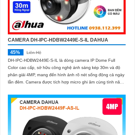
CAMERA DH-IPC-HDBW2449E-S-IL DAHUA
45%
Liên Hệ
DH-IPC-HDBW2449E-S-IL là dòng camera IP Dome Full
Color cao cấp, sở hữu công nghệ ánh sáng kép 30m và độ
phân giải 4MP, mang đến hình ảnh rõ nét sống động cả ngày
lẫn đêm. Camera được tích hợp micro ghi âm cùng tính năng
nhận diện người và phương tiện, giúp giám sát an ninh hiệu
quả