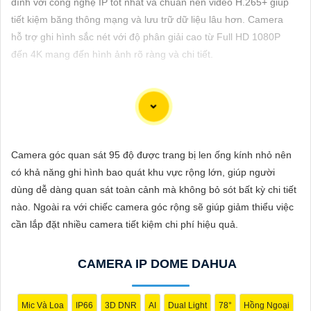
đình với công nghệ IP tốt nhất và chuẩn nén video H.265+ giúp
ĐẶT
tiết kiệm băng thông mạng và lưu trữ dữ liệu lâu hơn. Camera
hỗ trợ ghi hình sắc nét với độ phân giải cao từ Full HD 1080P
đến 4K mang đến hình ảnh rõ ràng và chi tiết.
PHỤ
KIỆN
CAMERA
Dòng camera Dahua là một trong những thương hiệu hàng đầu
trong lĩnh vực camera an ninh. Để giới thiệu Camera Dahua
Camera góc quan sát 95 độ được trang bị len ống kính nhỏ nên
TƯ
chính hãng giá rẻ và hình ảnh sắc nét, bạn có thể sử dụng câu
có khả năng ghi hình bao quát khu vực rộng lớn, giúp người
VẤN
tư vấn sau đây:
dùng dễ dàng quan sát toàn cảnh mà không bỏ sót bất kỳ chi tiết
"Camera Dahua chính hãng mang đến cho bạn sự tin cậy và
DỊCH
nào. Ngoài ra với chiếc camera góc rộng sẽ giúp giảm thiểu việc
chất lượng vượt trội. Với hình ảnh sắc nét và tính năng an ninh
VỤ
cần lắp đặt nhiều camera tiết kiệm chi phí hiệu quả.
hiện đại, sản phẩm này hứa hẹn đáp ứng mọi nhu cầu giám sát
của bạn. Đừng ngần ngại trải nghiệm sự ổn định và chất lượng
CAMERA IP DOME DAHUA
vượt trội của Camera Dahua chính hãng với mức giá vô cùng
hấp dẫn."
Mic Và Loa
IP66
3D DNR
AI
Dual Light
78°
Hồng Ngoại