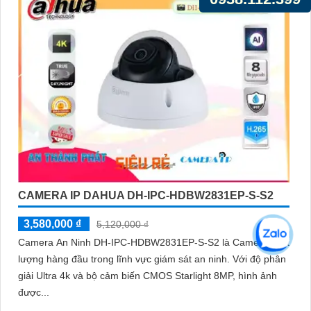
CAMERA IP DAHUA DH-IPC-HDBW2831EP-S-S2
3,580,000 ₫
5,120,000 ₫
Camera An Ninh DH-IPC-HDBW2831EP-S-S2 là Camera chất
lượng hàng đầu trong lĩnh vực giám sát an ninh. Với độ phân
giải Ultra 4k và bộ cảm biến CMOS Starlight 8MP, hình ảnh
được...