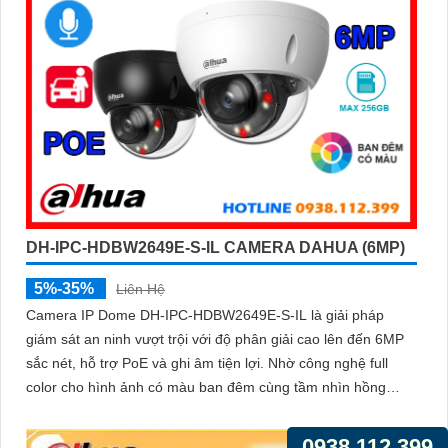
DH-IPC-HDBW2649E-S-IL CAMERA DAHUA (6MP)
5%-35%
Liên Hệ
Camera IP Dome DH-IPC-HDBW2649E-S-IL là giải pháp
giám sát an ninh vượt trội với độ phân giải cao lên đến 6MP
sắc nét, hỗ trợ PoE và ghi âm tiện lợi. Nhờ công nghệ full
color cho hình ảnh có màu ban đêm cùng tầm nhìn hồng
ngoại lên đến 30m
0938.112.399