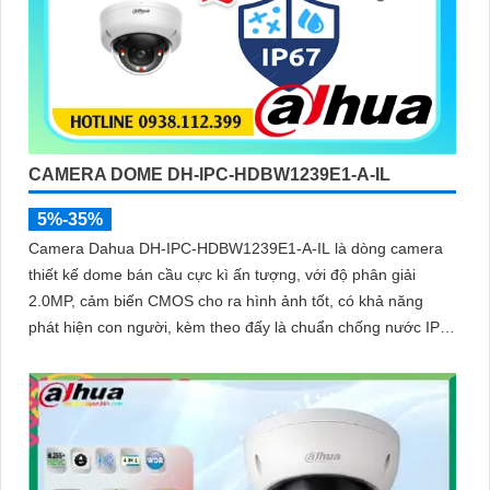
CAMERA DOME DH-IPC-HDBW1239E1-A-IL
5%-35%
Camera Dahua DH-IPC-HDBW1239E1-A-IL là dòng camera
thiết kế dome bán cầu cực kì ấn tượng, với độ phân giải
2.0MP, cảm biến CMOS cho ra hình ảnh tốt, có khả năng
phát hiện con người, kèm theo đấy là chuẩn chống nước IP
67, biên độ hoạt động lớn có thể lắp tại môi trường lạnh giá