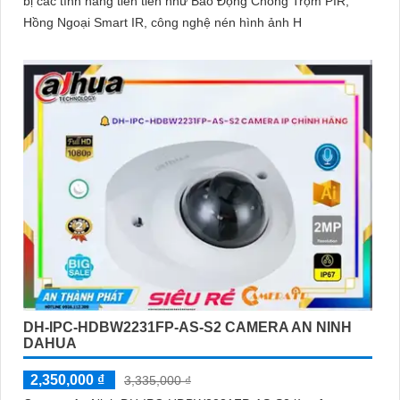
bị các tính năng tiên tiến như Báo Động Chống Trộm PIR,
Hồng Ngoại Smart IR, công nghệ nén hình ảnh H
DH-IPC-HDBW2231FP-AS-S2 CAMERA AN NINH
DAHUA
2,350,000 ₫
3,335,000 ₫