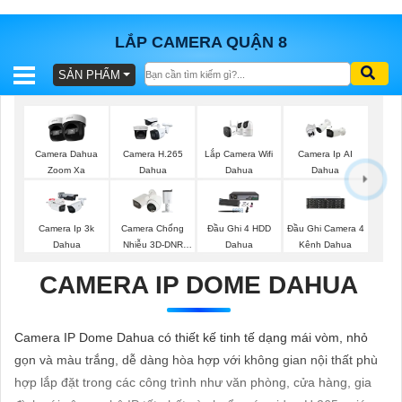
LẮP CAMERA QUẬN 8
SẢN PHẨM
BÁO
GIÁ
TRỌN
GÓI
Lắp Camera Wifi
Camera Dahua
Camera H.265
Camera Ip AI
Dahua
Zoom Xa
Dahua
Dahua
SẢN
Camera Ip 3k
Camera Chống
Đầu Ghi 4 HDD
Đầu Ghi Camera 4
Dahua
Nhiễu 3D-DNR
Dahua
Kênh Dahua
PHẨM
Dahua
CAMERA IP DOME DAHUA
TƯ
Camera IP Dome Dahua có thiết kế tinh tế dạng mái vòm, nhỏ
VẤN
gọn và màu trắng, dễ dàng hòa hợp với không gian nội thất phù
LẮP
hợp lắp đặt trong các công trình như văn phòng, cửa hàng, gia