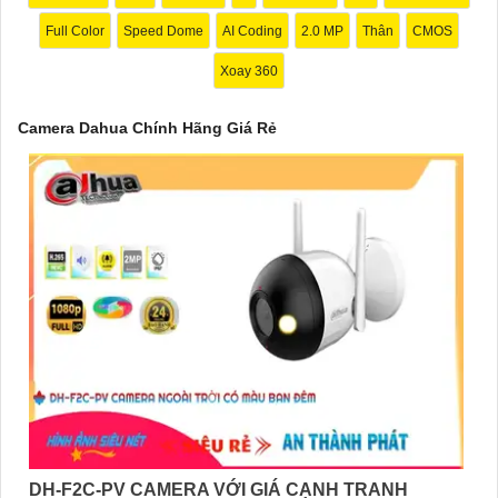
Full Color
Speed Dome
AI Coding
2.0 MP
Thân
CMOS
Xoay 360
Camera Dahua Chính Hãng Giá Rẻ
'
DH-F2C-PV CAMERA VỚI GIÁ CẠNH TRANH