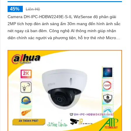
45%
Liên Hệ
Camera DH-IPC-HDBW2249E-S-IL WizSense độ phân giải
2MP tích hợp đèn ánh sáng ấm 30m mang đến hình ảnh sắc
nét ngay cả ban đêm. Công nghệ AI thông minh giúp nhận
diện chính xác người và phương tiện, hỗ trợ thẻ nhớ Micro
SD lên đến 256GB và mic thu âm chất lượng cao