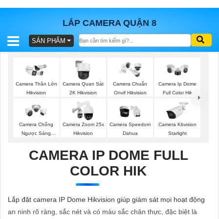
LẮP CAMERA QUẬN 8
SẢN PHẨM
BÁO
GIÁ
TRỌN
GÓI
Camera Thân Lớn
Camera Quan Sát
Camera Chuẩn
Camera Ip Dome
Hikvision
2K Hikvision
Onvif Hikvision
Full Color Hik
SẢN
Camera Chống
Camera Zoom 25x
Camera Speedom
Camera Kbvision
Ngược Sáng
Hikvision
Dahua
Starlight
PHẨM
Hikvision
CAMERA IP DOME FULL
COLOR HIK
TƯ
VẤN
Lắp đặt camera IP Dome Hikvision giúp giám sát mọi hoạt động
LẮP
an ninh rõ ràng, sắc nét và có màu sắc chân thực, đặc biệt là