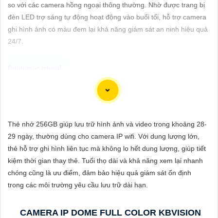
ĐẶT
so với các camera hồng ngoại thông thường. Nhờ được trang bị
đèn LED trợ sáng tự động hoạt động vào buổi tối, hỗ trợ camera
ghi hình ảnh có màu đem lại khả năng giám sát an ninh hiệu quả
24/7.
PHỤ
KIỆN
CAMERA
Để giúp bạn viết tư giới thiệu cho việc mua Camera Kbvision với
chiết khấu cao và hình ảnh chất lượng sắc nét, bạn có thể sử
TƯ
dụng mẫu sau đây:
Thẻ nhớ 256GB giúp lưu trữ hình ảnh và video trong khoảng 28-
VẤN
"Tìm kiếm sự an toàn và chất lượng hình ảnh sắc nét cho hệ
29 ngày, thường dùng cho camera IP wifi. Với dung lượng lớn,
DỊCH
thống giám sát của bạn? Hãy đến với Camera Kbvision - thương
thẻ hỗ trợ ghi hình liên tục mà không lo hết dung lượng, giúp tiết
VỤ
hiệu uy tín với chiết khấu cao. Với công nghệ hàng đầu, Camera
kiệm thời gian thay thẻ. Tuổi thọ dài và khả năng xem lại nhanh
Kbvision mang đến cho bạn hình ảnh chất lượng cao, rõ nét và
chóng cũng là ưu điểm, đảm bảo hiệu quả giám sát ổn định
độ tin cậy cao. Đừng để bất kỳ sự cố nào xảy ra mà không có sự
trong các môi trường yêu cầu lưu trữ dài hạn.
giám sát chuyên nghiệp. Hãy đầu tư vào Camera Kbvision và
yên tâm bảo vệ gia đình và tài sản của bạn ngay hôm nay!"
CAMERA IP DOME FULL COLOR KBVISION
Bạn có thể điều chỉnh và thêm vào nội dung trên để phù hợp với