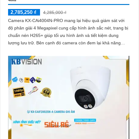
2,785,250 ₫
4,285,000 ₫
Camera KX-CAi4004N-PRO mang lại hiệu quả giám sát với
độ phân giải 4 Megapixel cung cấp hình ảnh sắc nét, trang bị
chuẩn nén H265+ giúp tối ưu hình ảnh và tiết kiệm dung
lượng lưu trữ. Bên cạnh đó camera còn đem lại khả năng
phát hiện thông minh như hàng rào ảo, xâm nhập, và phân
biệt người/xe (SMD Plus) bảo vệ an ninh hiệu quả