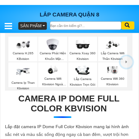
LẮP CAMERA QUẬN 8
SẢN PHẨM
BÁO
GIÁ
TRỌN
GÓI
Camera Phát Hiện
Camera H.265
Camera Xoay 360
Lắp Camera Wifi
Khuôn Mặt
KBvision
Kbvision
Thân Kbvision
Kbvision
SẢN
Camera Wifi
Camera Wifi 360
Lắp Camera
Camera Ip Than
Kbvision Ngoài
Kbvision
Kbvision Trọn Gói
PHẨM
Kbvision
Trời
CAMERA IP DOME FULL
COLOR KBVISION
TƯ
VẤN
Lắp đặt camera IP Dome Full Color Kbvision mang lại hình ảnh
LẮP
sắc nét và màu sắc sống động ngay cả ban đêm, vượt trội hơn