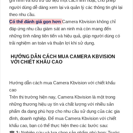
ghi hình và lưu trữ dữ liệu một cách linh hoạt, cho phép
người dùng dễ dàng xem lại và quản lý các thông tin ghi lại
theo nhu cầu.
Có thể đánh giá gọn hơn
Camera Kbvision không chỉ
đáp ứng nhu cầu giám sát an ninh mà còn mang đến
những tính năng tiên tiến và hiệu quả, giúp người dùng có
trải nghiệm an toàn và thuận lợi khi sử dụng.
HƯỚNG DẪN CÁCH MUA CAMERA KBVISION
VỚI CHIẾT KHẤU CAO
Hướng dẫn cách mua Camera Kbvision với chiết khấu
cao
Trên thị trường hiện nay, Camera Kbvision là một trong
những thương hiệu uy tín và chất lượng với nhiều sản
phẩm đa dạng phù hợp cho nhu cầu sử dụng của các gia
đình, doanh nghiệp. Để mua Camera Kbvision với chiết
khấu cao, bạn có thể thực hiện theo các bước sau:
☎
1:
Nghiên cứu và lựa chọn sản phẩm phù hợp: Trước