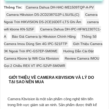
Thông Tin:
Camera Dahua DH-HAC-ME1509TQP-A-PV
Camera Hikvision DS-2CD2387G2P-LSU/SL(C)
Camera
Ngoài Trời HIKVISION DS-2CE16D0T-LTS Ghi Âm
camera
wifi kbone KN-S25F
Camera Dahua DH-IPC-HFW1230TC1-
A
Báo Giá Camera Ip Hikvision Chính Hãng
Thông Số
Camera Imou Dùng Sim 4G IPC-S21FTP
Giới Thiệu Camera
3K Ngoài Trời IPC-GS7EP-5M0WE
Hướng Dẫn Cài Đặt
Camera Kbone Ip Wifi Của Kbvision
Review Camera IMOU
Gọi 2 Chiều REX VT IPC-S2VP-5M0WR
GIỚI THIỆU VỀ CAMERA KBVISION VÀ LÝ DO
TẠI SAO NÊN MUA
Camera Kbvision là một sản phẩm công nghệ tiên tiến
trong lĩnh vực giám sát an ninh. Sản phẩm được thiết kế