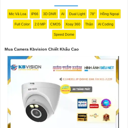
nhu cầu cụ thể của bạn. Chúc bạn thành công!
Mic Và Loa
IP66
3D DNR
AI
Dual Light
78°
Hồng Ngoại
Full Color
2.0 MP
CMOS
Xoay 360
Thân
AI Coding
Speed Dome
Mua Camera Kbvision Chiết Khấu Cao
'