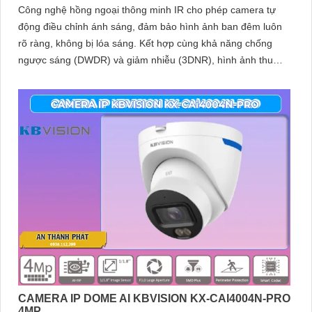
Công nghệ hồng ngoại thông minh IR cho phép camera tự
động điều chỉnh ánh sáng, đảm bảo hình ảnh ban đêm luôn
rõ ràng, không bị lóa sáng. Kết hợp cùng khả năng chống
ngược sáng (DWDR) và giảm nhiễu (3DNR), hình ảnh thu
được luôn mượt mà, màu sắc chân thực và chi tiết rõ nét,
ngay cả trong môi trường ánh sáng yếu hoặc ánh sáng phức
tạp như ngược sáng hoặc chói nắng
CAMERA IP DOME AI KBVISION KX-CAI4004N-PRO
4MP