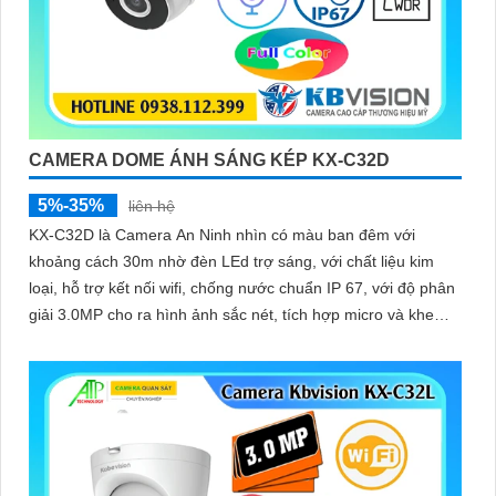
CAMERA DOME ÁNH SÁNG KÉP KX-C32D
5%-35%
liên hệ
KX-C32D là Camera An Ninh nhìn có màu ban đêm với
khoảng cách 30m nhờ đèn LEd trợ sáng, với chất liệu kim
loại, hỗ trợ kết nối wifi, chống nước chuẩn IP 67, với độ phân
giải 3.0MP cho ra hình ảnh sắc nét, tích hợp micro và khe
cắm thẻ nhớ 265GB