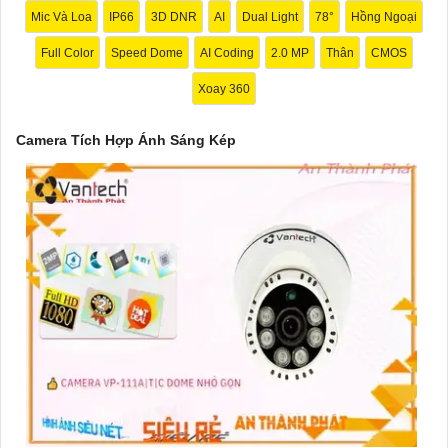
'
Mic Và Loa
IP66
3D DNR
AI
Dual Light
78°
Hồng Ngoại
Full Color
Speed Dome
AI Coding
2.0 MP
Thân
CMOS
Xoay 360
Camera Tích Hợp Ánh Sáng Kép