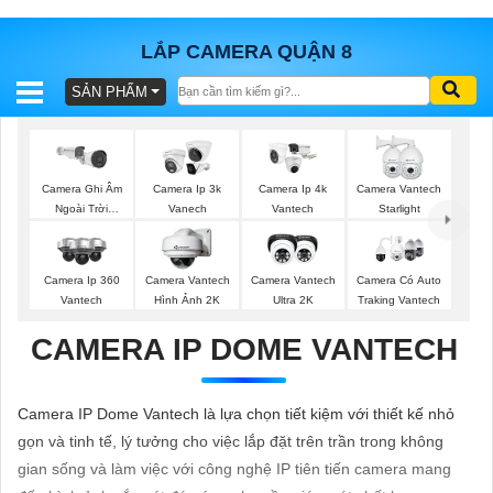
LẮP CAMERA QUẬN 8
SẢN PHẨM
BÁO
GIÁ
TRỌN
GÓI
Camera Ghi Âm
Camera Ip 3k
Camera Ip 4k
Camera Vantech
Ngoài Trời
Vanech
Vantech
Starlight
Vantech
SẢN
Camera Ip 360
Camera Vantech
Camera Vantech
Camera Có Auto
Vantech
Hình Ảnh 2K
Ultra 2K
Traking Vantech
PHẨM
CAMERA IP DOME VANTECH
TƯ
Camera IP Dome Vantech là lựa chọn tiết kiệm với thiết kế nhỏ
VẤN
gọn và tinh tế, lý tưởng cho việc lắp đặt trên trần trong không
LẮP
gian sống và làm việc với công nghệ IP tiên tiến camera mang