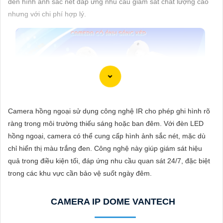
đến hình ảnh sắc nét đáp ứng nhu cầu giám sát chất lượng cao
ĐẶT
nhưng với chi phí hợp lý.
PHỤ
KIỆN
CAMERA
Camera hồng ngoại sử dụng công nghệ IR cho phép ghi hình rõ
TƯ
ràng trong môi trường thiếu sáng hoặc ban đêm. Với đèn LED
VẤN
hồng ngoại, camera có thể cung cấp hình ảnh sắc nét, mặc dù
DỊCH
chỉ hiển thị màu trắng đen. Công nghệ này giúp giám sát hiệu
VỤ
quả trong điều kiện tối, đáp ứng nhu cầu quan sát 24/7, đặc biệt
trong các khu vực cần bảo vệ suốt ngày đêm.
CAMERA IP DOME VANTECH