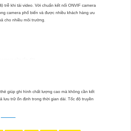
 trễ khi tải video. Với chuẩn kết nối ONVIF camera
à dòng camera phổ biến và được nhiều khách hàng ưu
uả cho nhiều môi trường.
camera cần lắp đặt.
 phân giải cao để quan sát chi tiết một cách rõ
t một cách hiệu quả nhất.
camera IP. Đám mây hoặc máy chủ lưu trữ nội bộ đều
 thẻ giúp ghi hình chất lượng cao mà không cần kết
 lưu trữ ổn định trong thời gian dài. Tốc độ truyền
ạng, góc quan sát, khả năng chống nước, ánh sáng
n phẩm và dịch vụ hậu mãi tốt.
 với giá rẻ. Nếu bạn cần thêm thông tin hoặc có bất