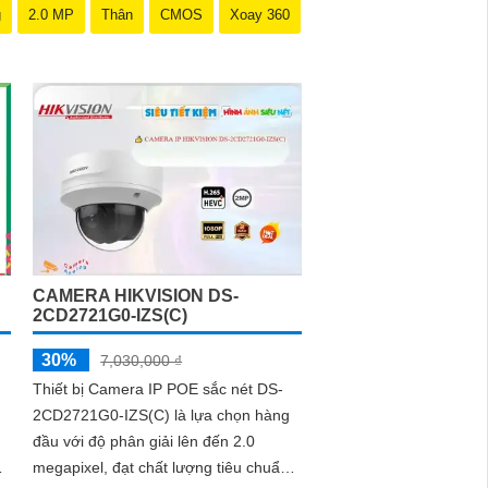
g
2.0 MP
Thân
CMOS
Xoay 360
CAMERA HIKVISION DS-
2CD2721G0-IZS(C)
30%
7,030,000 ₫
Thiết bị Camera IP POE sắc nét DS-
2CD2721G0-IZS(C) là lựa chọn hàng
đầu với độ phân giải lên đến 2.0
megapixel, đạt chất lượng tiêu chuẩn