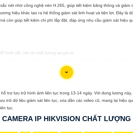
ắc nét nhờ công nghệ nén H.265, giúp tiết kiệm băng thông và giảm độ
hương hiệu khác tạo ra hệ thống giám sát linh hoạt và tiện lợi. Đây l
à còn giúp tiết kiệm chi phí lắp đặt, đáp ứng nhu cầu giám sát hiệu q
P hình sắt, nét và chất lượng tại giá rẻ:
xác định rõ mục đích sử dụng camera, vị trí cần giám sát và số lượng 
ng cấp hình ảnh sắc nét và chất lượng cao. Đảm bảo chọn camera có độ
p đặt camera sao cho có thể quan sát được toàn bộ khu vực cần giám sá
u trữ nội bộ: Lựa chọn hệ thống lưu trữ phù hợp để lưu trữ video từ 
ỗ trợ lưu trữ hình ảnh liên tục trong 13-14 ngày. Với dung lượng này,
 trữ dữ liệu giám sát liên tục, xóa dần các video cũ, mang lại hiệu quả
hi mua camera IP, hãy kiểm tra kỹ các tính năng như hỗ trợ kết nối m
iên tục.
ơn camera phản ánh đúng nhu cầu sử dụng của bạn.
CAMERA IP HIKVISION CHẤT LƯỢNG
 hợp: Lua chọn nhà cung cấp camera IP uy tín, cam kết chất lượng sả
a chọn tốt nhất cho việc lắp đặt Camera IP hình sắt, nét và chất lượng