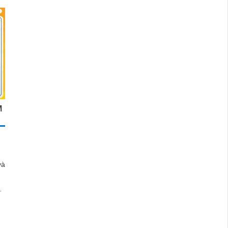
M
và
i