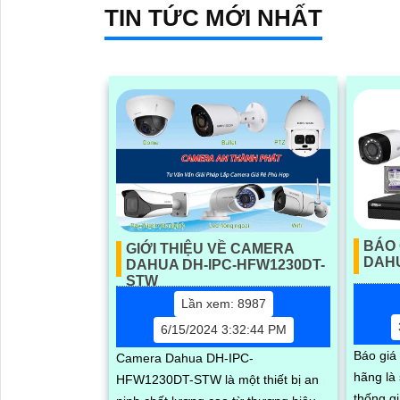
TIN TỨC MỚI NHẤT
BÁO 
GIỚI THIỆU VỀ CAMERA
DAH
DAHUA DH-IPC-HFW1230DT-
STW
Lần xem: 8987
6/15/2024 3:32:44 PM
Báo giá
Camera Dahua DH-IPC-
hãng là
HFW1230DT-STW là một thiết bị an
thống gi