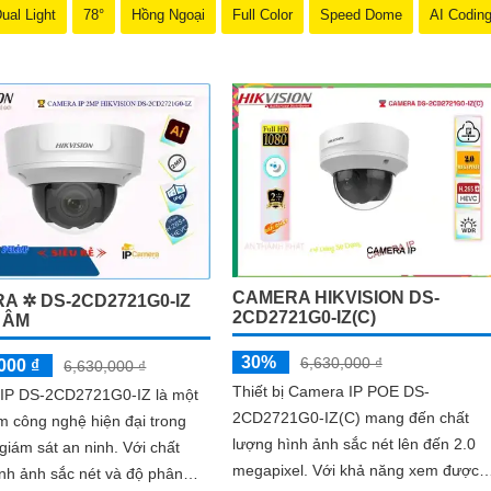
 chi tiết hơn.
ual Light
78°
Hồng Ngoại
Full Color
Speed Dome
AI Codin
CAMERA HIKVISION DS-
A ✲ DS-2CD2721G0-IZ
2CD2721G0-IZ(C)
U ÂM
30%
6,630,000 ₫
000 ₫
6,630,000 ₫
Thiết bị Camera IP POE DS-
IP DS-2CD2721G0-IZ là một
2CD2721G0-IZ(C) mang đến chất
 công nghệ hiện đại trong
lượng hình ảnh sắc nét lên đến 2.0
ám sát an ninh. Với chất
megapixel. Với khả năng xem được
nh ảnh sắc nét và độ phân