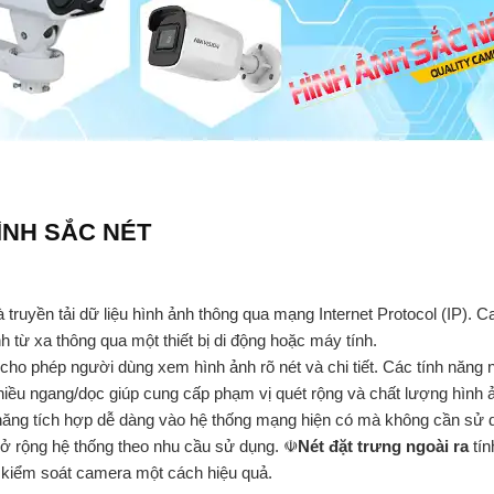
HÌNH SẮC NÉT
và truyền tải dữ liệu hình ảnh thông qua mạng Internet Protocol (IP).
 từ xa thông qua một thiết bị di động hoặc máy tính.
, cho phép người dùng xem hình ảnh rõ nét và chi tiết. Các tính năn
ều ngang/dọc giúp cung cấp phạm vị quét rộng và chất lượng hình ản
ăng tích hợp dễ dàng vào hệ thống mạng hiện có mà không cần sử dụ
 mở rộng hệ thống theo nhu cầu sử dụng. ☫
Nét đặt trưng ngoài ra
tí
 kiểm soát camera một cách hiệu quả.