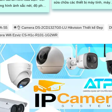
sửa chữa các thiết bị máy tính, máy
ợng hình ảnh sắc nét, độ phân
in, mạng máy tính và các thiết bị cô
 và tính năng thông minh, các
nghệ thông tin khác tại khu vực Quậ
m camera Dahua đem lại sự
Tân Bình, TP. HCM
ng và an tâm cho người sử
A-S5
🌟👌 Camera DS-2CD1327G0-LU Hikvision Thiết kế Đẹp
D
ra Wifi Ezviz CS-H1c-R101-1G2WR