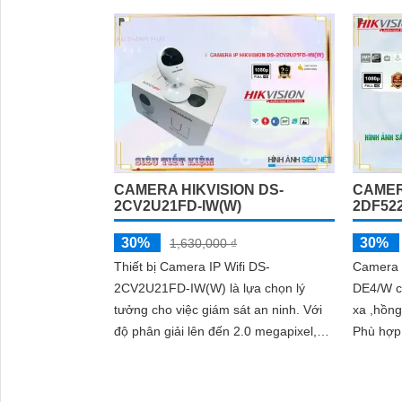
CAMERA HIKVISION DS-
CAMER
2CV2U21FD-IW(W)
2DF52
30%
30%
1,630,000 ₫
Thiết bị Camera IP Wifi DS-
Camera 
2CV2U21FD-IW(W) là lựa chọn lý
DE4/W c
tưởng cho việc giám sát an ninh. Với
xa ,hồng
độ phân giải lên đến 2.0 megapixel,
Phù hợp 
chất lượng hình ảnh sắc nét và chuẩn
diện tíc
xác
sắc nét
phân giả