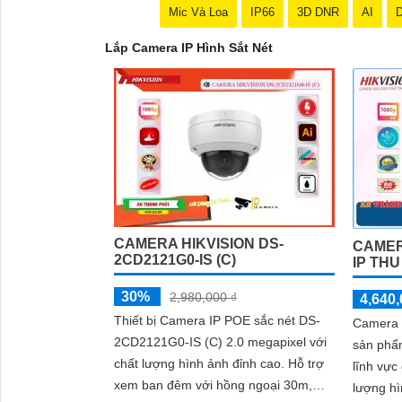
kỳ câu hỏi nào khác, vui lòng cho biết để được tư vấn
Mic Và Loa
IP66
3D DNR
AI
D
Lắp Camera IP Hình Sắt Nét
CAMERA HIKVISION DS-
CAMER
2CD2121G0-IS (C)
IP TH
30%
2,980,000 ₫
4,640,
Thiết bị Camera IP POE sắc nét DS-
Camera 
2CD2121G0-IS (C) 2.0 megapixel với
sản phẩm
chất lượng hình ảnh đỉnh cao. Hỗ trợ
lĩnh vực gi
xem ban đêm với hồng ngoại 30m,
lượng hì