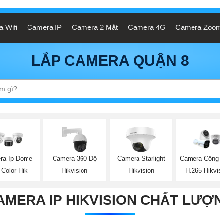
 Wifi
Camera IP
Camera 2 Mắt
Camera 4G
Camera Zoo
LẮP CAMERA QUẬN 8
ra Ip Dome
Camera 360 Độ
Camera Starlight
Camera Công
l Color Hik
Hikvision
Hikvision
H.265 Hikvi
AMERA IP HIKVISION CHẤT LƯỢ