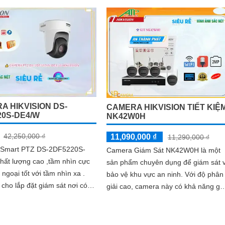
gia đình , ngân hàng
A HIKVISION DS-
CAMERA HIKVISION TIẾT KIỆ
20S-DE4/W
NK42W0H
42,250,000 ₫
11,090,000 ₫
11,290,000 ₫
Smart PTZ DS-2DF5220S-
Camera Giám Sát NK42W0H là một
hất lượng cao ,tầm nhìn cực
sản phẩm chuyên dụng để giám sát 
 ngoại tốt với tầm nhìn xa .
bảo vệ khu vực an ninh. Với độ phân
cho lắp đặt giám sát nơi có
giải cao, camera này có khả năng gh
h rộngThiết bị Camera IP POE
lại hình ảnh sắc nét và rõ ràng
 DS-2DF5220S-DE4/W độ
i lên đến 2