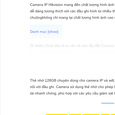
ĐẶT
Camera IP Hikvision mang đến chất lượng hình ảnh s
dễ dàng tương thích với các đầu ghi hình từ nhiều t
chuộngkhông chỉ mang lại chất lượng hình ảnh cao m
PHỤ
KIỆN
CAMERA
Dĩ nhiên! Dưới đây là tư vấn về việc lắp đặt Camera I
💻
1:
Xác định nhu cầu sử dụng: Trước hết, bạn cần 
🌗
2:
Chọn loại Camera IP chất lượng: Camera IP cu
TƯ
ràng.
VẤN
✤
3:
Xác định vị trí lắp đặt: Đảm bảo chọn vị trí lắ
DỊCH
Ω
4:
Chọn hệ thống lưu trữ đám mây hoặc thiết bị lư
Thẻ nhớ 128GB chuyên dùng cho camera IP và wifi, h
VỤ
là sự lựa chọn thông minh.
nối với đầu ghi. Camera sử dụng thẻ nhớ cho phép lưu
☎
5:
Kiểm tra tính năng và ưu nhược điểm: Trước k
tải nhanh chóng, phù hợp với các yêu cầu giám sát l
yếu, hồng ngoại, cảnh báo chuyển động… để Tin h
〘
6:
Lựa chọn nhà cung cấp uy tín và giá thành phù
Mong rằng những thông tin trên sẽ giúp bạn có sự lự