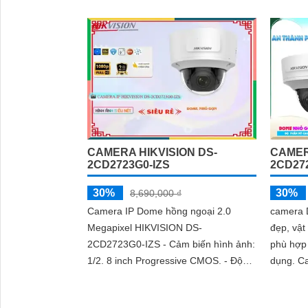
mang lại hiệu suất tối ưu
giải cao
cầu về v
khu vực 
'
hàng và
CAMERA HIKVISION DS-
CAMER
2CD2723G0-IZS
2CD272
30%
30%
8,690,000 ₫
Camera IP Dome hồng ngoại 2.0
camera 
Megapixel HIKVISION DS-
đẹp, vật
2CD2723G0-IZS - Cảm biến hình ảnh:
phù hợp
1/2. 8 inch Progressive CMOS. - Độ
dụng. Camera IP HIKVISION DS-
phân giải: 2
2CD2723
chính hã