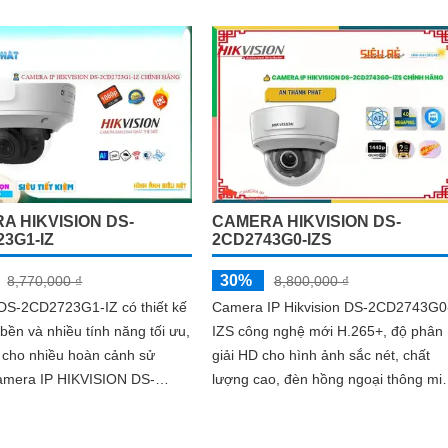
ban đêm, hồng ngoại 30m, và công
, camera này đáp ứng mọi yêu
nghệ IP POE tiên...
iệc giám sát và bảo vệ tại các
như gia đình, văn phòng, cửa
 khách sạn
A HIKVISION DS-
CAMERA HIKVISION DS-
3G1-IZ
2CD2743G0-IZS
30%
8,770,000 ₫
8,800,000 ₫
DS-2CD2723G1-IZ có thiết kế
Camera IP Hikvision DS-2CD2743G0
 bền và nhiều tính năng tối ưu,
IZS công nghệ mới H.265+, độ phân
 cho nhiều hoàn cảnh sử
giải HD cho hình ảnh sắc nét, chất
lượng cao, đèn hồng ngoại thông mi
G1-IZS, Cam kết bán hàng
phù hợp cho khách hàng lắp cho cửa
ng,...
hàng , văn phòng , siêu thị , công ty ,