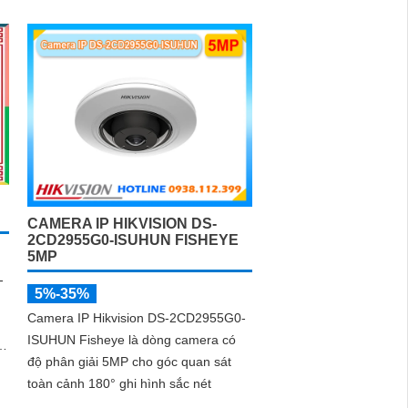
cao. Với khả năng xem ban đêm thông
qua...
CAMERA IP HIKVISION DS-
2CD2955G0-ISUHUN FISHEYE
5MP
-
5%-35%
Camera IP Hikvision DS-2CD2955G0-
ISUHUN Fisheye là dòng camera có
nh
độ phân giải 5MP cho góc quan sát
toàn cảnh 180° ghi hình sắc nét