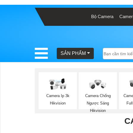
Bộ Camera
Camera
BÁO
GIÁ
TRỌN
GÓI
SẢN PHẨM
SẢN
PHẨM
Camera Ip 3k
Camera Chống
Came
Hikvision
Ngược Sáng
Ful
TƯ
Hikvision
VẤN
C
LẮP