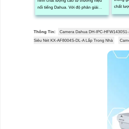
ninh chất lượng cao từ thương hiệu
chất lư
nổi tiếng Dahua. Với độ phân giải
giải cao
2MP, hình ảnh sắc nét và chi tiết và
sản phẩ
được tích hợp đèn hồng ngoại thông
tin tưở
minh giúp quan sát trong điều kiện
Thông Tin:
Camera Dahua DH-IPC-HFW1430S1-
dụng
ánh sáng yếu
Siêu Nét KX-AF8004S-DL-A Lắp Trong Nhà
Came