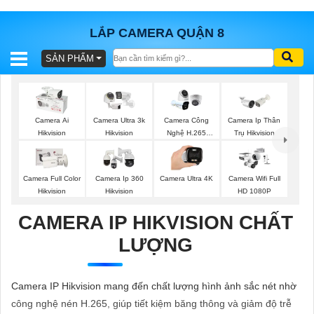
LẮP CAMERA QUẬN 8
SẢN PHẨM
BÁO
GIÁ
TRỌN
GÓI
Camera Ai
Camera Ultra 3k
Camera Công
Camera Ip Thân
Hikvision
Hikvision
Nghệ H.265
Trụ Hikvision
Hikvision
SẢN
Camera Full Color
Camera Ip 360
Camera Ultra 4K
Camera Wifi Full
Hikvision
Hikvision
HD 1080P
PHẨM
CAMERA IP HIKVISION CHẤT
LƯỢNG
TƯ
VẤN
Camera IP Hikvision mang đến chất lượng hình ảnh sắc nét nhờ
LẮP
công nghệ nén H.265, giúp tiết kiệm băng thông và giảm độ trễ