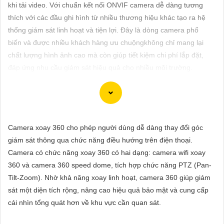
ĐẶT
khi tải video. Với chuẩn kết nối ONVIF camera dễ dàng tương
thích với các đầu ghi hình từ nhiều thương hiệu khác tạo ra hệ
thống giám sát linh hoạt và tiện lợi. Đây là dòng camera phổ
biến và được nhiều khách hàng ưu chuộngkhông chỉ mang lại
PHỤ
chất lượng hình ảnh cao mà còn giúp tiết kiệm chi phí lắp đặt,
KIỆN
đáp ứng nhu cầu giám sát hiệu quả cho nhiều môi trường.
CAMERA
TƯ
Dĩ nhiên! Dưới đây là tư vấn về việc lắp đặt Camera IP hình sắt,
Camera xoay 360 cho phép người dùng dễ dàng thay đổi góc
VẤN
nét và chất lượng tại giá rẻ:
giám sát thông qua chức năng điều hướng trên điện thoại.
DỊCH
💻
1:
Xác định nhu cầu sử dụng: Trước hết, bạn cần xác định rõ
Camera có chức năng xoay 360 có hai dạng: camera wifi xoay
VỤ
mục đích sử dụng camera, vị trí cần giám sát và số lượng
360 và camera 360 speed dome, tích hợp chức năng PTZ (Pan-
camera cần lắp đặt.
Tilt-Zoom). Nhờ khả năng xoay linh hoạt, camera 360 giúp giám
🌗
2:
Chọn loại Camera IP chất lượng: Camera IP cung cấp hình
sát một diện tích rộng, nâng cao hiệu quả bảo mật và cung cấp
ảnh sắc nét và chất lượng cao. Đảm bảo chọn camera có độ
cái nhìn tổng quát hơn về khu vực cần quan sát.
phân giải cao để quan sát chi tiết một cách rõ ràng.
✤
3:
Xác định vị trí lắp đặt: Đảm bảo chọn vị trí lắp đặt camera