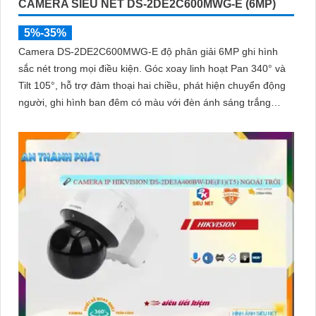
CAMERA SIÊU NÉT DS-2DE2C600MWG-E (6MP)
5%-35%
Camera DS-2DE2C600MWG-E độ phân giải 6MP ghi hình
sắc nét trong mọi điều kiện. Góc xoay linh hoạt Pan 340° và
Tilt 105°, hỗ trợ đàm thoại hai chiều, phát hiện chuyển động
người, ghi hình ban đêm có màu với đèn ánh sáng trắng
30m, lưu trữ lên tới 512GB, phù hợp giám sát toàn diện