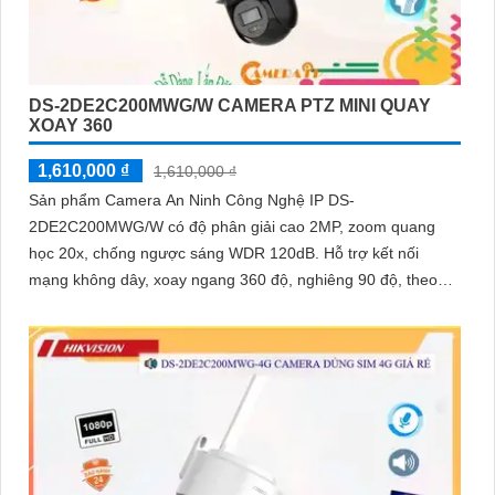
DS-2DE2C200MWG/W CAMERA PTZ MINI QUAY
XOAY 360
1,610,000 ₫
1,610,000 ₫
Sản phẩm Camera An Ninh Công Nghệ IP DS-
2DE2C200MWG/W có độ phân giải cao 2MP, zoom quang
học 20x, chống ngược sáng WDR 120dB. Hỗ trợ kết nối
mạng không dây, xoay ngang 360 độ, nghiêng 90 độ, theo
dõi chuyển động thông minh