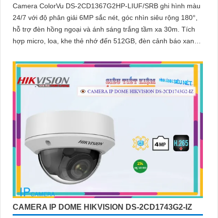
Camera ColorVu DS-2CD1367G2HP-LIUF/SRB ghi hình màu
24/7 với độ phân giải 6MP sắc nét, góc nhìn siêu rộng 180°,
hỗ trợ đèn hồng ngoại và ánh sáng trắng tầm xa 30m. Tích
hợp micro, loa, khe thẻ nhớ đến 512GB, đèn cảnh báo xanh
đỏ và chống nước IP67, thích hợp giám sát ngoài trời hiệu
quả
CAMERA IP DOME HIKVISION DS-2CD1743G2-IZ