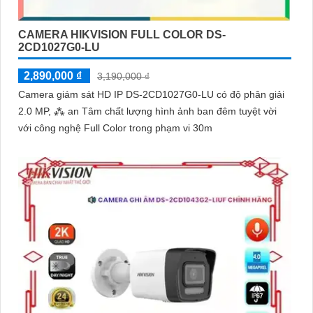
ngôi nhà hoặc doanh nghiệp của bạn, mà còn là lựa chọn thông
minh với giá cả phải chăng và hình ảnh chất lượng sắc nét. Hãy
CAMERA HIKVISION FULL COLOR DS-
2CD1027G0-LU
đầu tư vào an ninh và yên tâm hơn với Camera Hikvision!
2,890,000 ₫
3,190,000 ₫
Hy vọng rằng bài viết giới thiệu trên sẽ giúp bạn thu hút được
Camera giám sát HD IP DS-2CD1027G0-LU có độ phân giải
khách hàng quan tâm đến sản phẩm Camera Hikvision giá rẻ và
2.0 MP, ⁂ an Tâm chất lượng hình ảnh ban đêm tuyệt vời
chất lượng.
với công nghệ Full Color trong phạm vi 30m
'