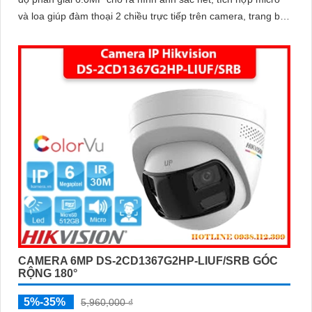
và loa giúp đàm thoại 2 chiều trực tiếp trên camera, trang bị
chống nước IP 67
CAMERA 6MP DS-2CD1367G2HP-LIUF/SRB GÓC
RỘNG 180°
5%-35%
5,960,000 ₫