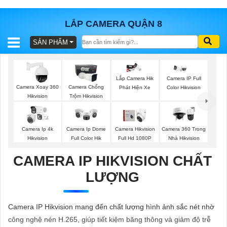
LẮP CAMERA QUẬN 8
SẢN PHẨM
BÁO
GIÁ
TRỌN
Lắp Camera Hik
Camera IP Full
GÓI
Camera Xoay 360
Camera Chống
Phát Hiện Xe
Color Hikvision
Hikvision
Trộm Hikvision
SẢN
Camera Ip 4k
Camera Ip Dome
Camera Hikvision
Camera 360 Trong
Hikvision
Full Color Hik
Full Hd 1080P
Nhà Hikvision
PHẨM
CAMERA IP HIKVISION CHẤT
LƯỢNG
TƯ
VẤN
Camera IP Hikvision mang đến chất lượng hình ảnh sắc nét nhờ
LẮP
công nghệ nén H.265, giúp tiết kiệm băng thông và giảm độ trễ