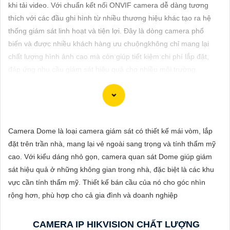
ĐẶT
khi tải video. Với chuẩn kết nối ONVIF camera dễ dàng tương
thích với các đầu ghi hình từ nhiều thương hiệu khác tạo ra hệ
thống giám sát linh hoạt và tiện lợi. Đây là dòng camera phổ
biến và được nhiều khách hàng ưu chuộngkhông chỉ mang lại
PHỤ
chất lượng hình ảnh cao mà còn giúp tiết kiệm chi phí lắp đặt,
KIỆN
đáp ứng nhu cầu giám sát hiệu quả cho nhiều môi trường.
CAMERA
TƯ
Chắc chắn! Dưới đây là cách bạn có thể viết một bài viết giới
Camera Dome là loại camera giám sát có thiết kế mái vòm, lắp
VẤN
thiệu sản phẩm về việc lắp Camera Hikvision giá rẻ với hình ảnh
đặt trên trần nhà, mang lại vẻ ngoài sang trọng và tính thẩm mỹ
DỊCH
chất lượng sắc nét:
cao. Với kiểu dáng nhỏ gọn, camera quan sát Dome giúp giám
VỤ
sát hiệu quả ở những không gian trong nhà, đặc biệt là các khu
Lắp Camera Hikvision - Giải pháp an ninh hoàn hảo
vực cần tính thẩm mỹ. Thiết kế bán cầu của nó cho góc nhìn
Bạn đang tìm kiếm giải pháp an ninh hiệu quả và chi phí phải
rộng hơn, phù hợp cho cả gia đình và doanh nghiệp
chăng cho ngôi nhà hoặc doanh nghiệp của mình? Hãy cân
nhắc lắp đặt Camera Hikvision, giải pháp hàng đầu trong lĩnh
CAMERA IP HIKVISION CHẤT LƯỢNG
vực an ninh và giám sát. Với chất lượng hình ảnh sắc nét và giá