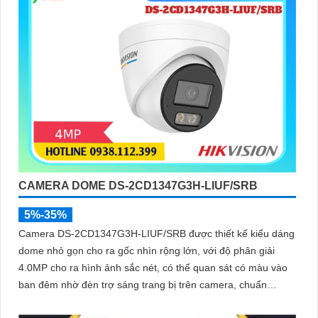
CAMERA DOME DS-2CD1347G3H-LIUF/SRB
5%-35%
Camera DS-2CD1347G3H-LIUF/SRB được thiết kế kiểu dáng
dome nhỏ gọn cho ra gốc nhìn rộng lớn, với độ phân giải
4.0MP cho ra hình ảnh sắc nét, có thể quan sát có màu vào
ban đêm nhờ đèn trợ sáng trang bị trên camera, chuẩn
chống nước IP 67, hỗ trợ cấp nguồn qua dây mạng bằng