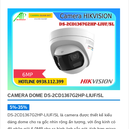
vào ban đêm
CAMERA DOME DS-2CD1367G2HP-LIUF/SL
5%-35%
DS-2CD1367G2HP-LIUF/SL là camera được thiết kế kiểu
dáng dome cho ra gốc nhìn rộng ấn tượng, với ống kính có
độ phân giải 6.0MP cho ra hình ảnh sắc nét, tích hợp micro