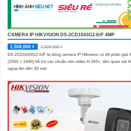
CAMERA IP HIKVISION DS-2CD1043G2-IUF 4MP
1,508,000 ₫
2,320,000 ₫
DS-2CD1043G2-IUF là dòng camera IP Hikvision có độ phân giải
(2560 × 1440) hỗ trợ các chuẩn nén video H.265+, tầm quan sát 
ngoại lên đến 30 mét