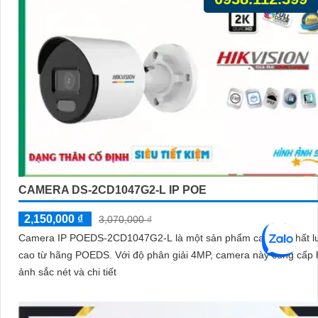
CAMERA DS-2CD1047G2-L IP POE
2,150,000 ₫
3,070,000 ₫
Camera IP POEDS-2CD1047G2-L là một sản phẩm camera chất l
cao từ hãng POEDS. Với độ phân giải 4MP, camera này cung cấp hình
ảnh sắc nét và chi tiết