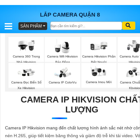
LẮP CAMERA QUẬN 8
SẢN PHẨM
BÁO
GIÁ
TRỌN
GÓI
Camera 360 Trong
Camera Wifi Hikvision
Camera Hikvision Phân
Camera Auto 
Nhà Hikvision
Báo Động
Biệt Người
Hikvisio
SẢN
Camera Imou Mới
Camera Đọc Biển Số
Camera IP ColorVu
Camera Chuẩ
PHẨM
Xe Hikvision
Kbvisio
CAMERA IP HIKVISION CHẤ
LƯỢNG
TƯ
VẤN
Camera IP Hikvision mang đến chất lượng hình ảnh sắc nét nhờ cô
LẮP
nén H.265, giúp tiết kiệm băng thông và giảm độ trễ khi tải video. V