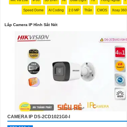
thống lưu trữ phù hợp để lưu trữ video từ camera IP. Đám mây hoặ
Speed Dome
AI Coding
2.0 MP
Thân
CMOS
Xoay 360
lưu trữ nội bộ đều là sự lựa chọn thông minh.
☎
5:
Kiểm tra tính năng và ưu nhược điểm: Trước khi mua camera 
Lắp Camera IP Hình Sắt Nét
kiểm tra kỹ các tính năng như hỗ trợ kết nối mạng, góc quan sát, k
chống nước, ánh sáng yếu, hồng ngoại, cảnh báo chuyển động… đ
camera phản ánh đúng nhu cầu sử dụng của bạn.
〘
6:
Lựa chọn nhà cung cấp uy tín và giá thành phù hợp: Lua chọn
cung cấp camera IP uy tín, cam kết chất lượng sản phẩm và dịch v
tốt.
Mong rằng những thông tin trên sẽ giúp bạn có sự lựa chọn tốt nhất
lắp đặt Camera IP hình sắt, nét và chất lượng với giá rẻ. Nếu bạn c
thông tin hoặc có bất kỳ câu hỏi nào khác, vui lòng cho biết để được
chi tiết hơn.
CAMERA IP DS-2CD1021G0-I