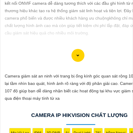
ĐẶT
kết nối ONVIF camera dễ dàng tương thích với các đầu ghi hình từ 
thương hiệu khác tạo ra hệ thống giám sát linh hoạt và tiện lợi. Đây
camera phổ biến và được nhiều khách hàng ưu chuộngkhông chỉ ma
chất lượng hình ảnh cao mà còn giúp tiết kiệm chi phí lắp đặt, đáp 
PHỤ
cầu giám sát hiệu quả cho nhiều môi trường.
KIỆN
CAMERA
Dĩ nhiên! Dưới đây là tư vấn về việc lắp đặt Camera IP hình sắt, nét
TƯ
lượng tại giá rẻ:
Camera giám sát an ninh với trang bị ống kính góc quan sát rộng 
VẤN
💻
1:
Xác định nhu cầu sử dụng: Trước hết, bạn cần xác định rõ mụ
lại tầm nhìn bao quát, hình ảnh rõ ràng với độ phân giải cao. Came
DỊCH
dụng camera, vị trí cần giám sát và số lượng camera cần lắp đặt.
107 độ giúp bạn dễ dàng nhận biết các hoạt động tại khu vực giám 
VỤ
🌗
2:
Chọn loại Camera IP chất lượng: Camera IP cung cấp hình ản
qua điện thoại máy tính từ xa
và chất lượng cao. Đảm bảo chọn camera có độ phân giải cao để q
chi tiết một cách rõ ràng.
CAMERA IP HIKVISION CHẤT LƯỢNG
✤
3:
Xác định vị trí lắp đặt: Đảm bảo chọn vị trí lắp đặt camera sao 
quan sát được toàn bộ khu vực cần giám sát một cách hiệu quả nhấ
Ω
4:
Chọn hệ thống lưu trữ đám mây hoặc thiết bị lưu trữ nội bộ: L
Mic Và Loa
IP66
3D DNR
AI
Dual Light
78°
Hồng Ngoại
F