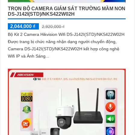
TRỌN BỘ CAMERA GIÁM SÁT TRƯỜNG MẦM NON
DS-J142I(STD)/NKS422W02H
2,044,000 ₫
2,920,000 ₫
Bộ Kit 2 Camera Hikvision Wifi DS-J142I(STD)/NKS422W02H
Được trang bị chức năng nhận dạng người chuyển động,
Camera DS-J142I(STD)/NKS422W02H kết hợp công nghệ
Wifi IP và Ánh Sáng...