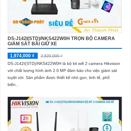
DS-J142I(STD)/NKS422W0H TRỌN BỘ CAMERA
GIÁM SÁT BÃI GIỮ XE
1,974,000 ₫
2,820,000 ₫
DS-J142I(STD)/NKS422W0H là bộ kit wifi 2 camera Hikvision
với chất lượng hình ảnh 2.0 MP đảm bảo cho việc giám sát
tuyệt vời. Sản phẩm được thiết kế nhỏ gọn, tinh tế, phổ
biến...