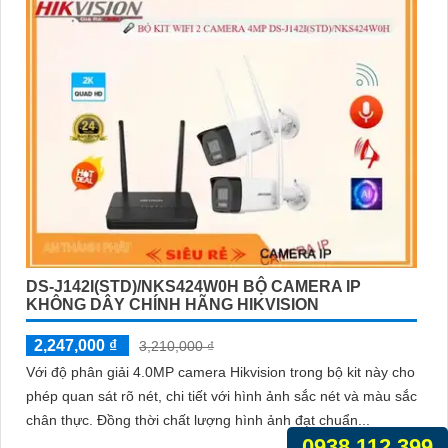
DS-J142I(STD)/NKS424W0H BỘ CAMERA IP
KHÔNG DÂY CHÍNH HÃNG HIKVISION
2,247,000 ₫
3,210,000 ₫
Với độ phân giải 4.0MP camera Hikvision trong bộ kit này cho
phép quan sát rõ nét, chi tiết với hình ảnh sắc nét và màu sắc
chân thực. Đồng thời chất lượng hình ảnh đạt chuẩn...
0938.112.399