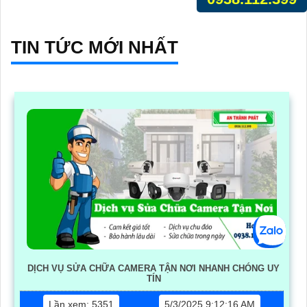
TIN TỨC MỚI NHẤT
DỊCH VỤ SỬA CHỮA CAMERA TẬN NƠI NHANH CHÓNG UY
TÍN
Lần xem: 5351
5/3/2025 9:12:16 AM