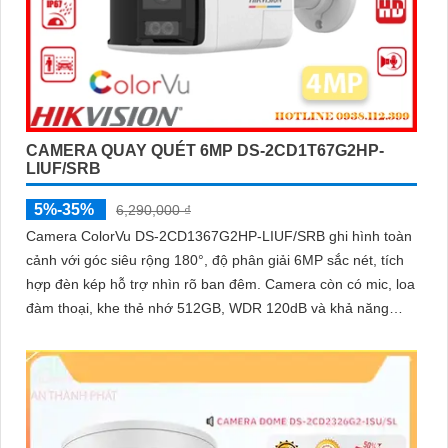
CAMERA QUAY QUÉT 6MP DS-2CD1T67G2HP-
LIUF/SRB
5%-35%
6,290,000 ₫
Camera ColorVu DS-2CD1367G2HP-LIUF/SRB ghi hình toàn
cảnh với góc siêu rộng 180°, độ phân giải 6MP sắc nét, tích
hợp đèn kép hỗ trợ nhìn rõ ban đêm. Camera còn có mic, loa
đàm thoại, khe thẻ nhớ 512GB, WDR 120dB và khả năng
chống báo động giả bằng công nghệ phân tích hình ảnh
thông minh