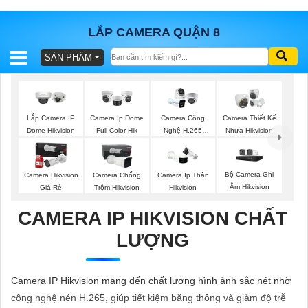
LẮP CAMERA QUẬN 8
SẢN PHẨM
BÁO
GIÁ
TRỌN
GÓI
Lắp Camera IP
Camera Ip Dome
Camera Công
Camera Thiết Kế
Dome Hikvision
Full Color Hik
Nghệ H.265
Nhựa Hikvision
Hikvision
SẢN
Bộ Camera Ghi
Camera Hikvision
Camera Chống
Camera Ip Thân
Âm Hikvision
Giá Rẻ
Trộm Hikvision
Hikvision
PHẨM
CAMERA IP HIKVISION CHẤT
LƯỢNG
TƯ
VẤN
Camera IP Hikvision mang đến chất lượng hình ảnh sắc nét nhờ
LẮP
công nghệ nén H.265, giúp tiết kiệm băng thông và giảm độ trễ