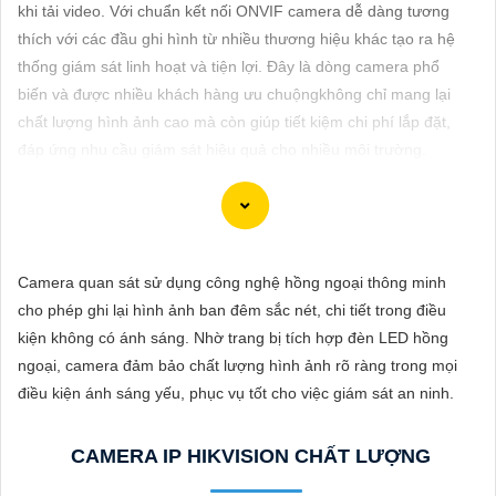
ĐẶT
khi tải video. Với chuẩn kết nối ONVIF camera dễ dàng tương
thích với các đầu ghi hình từ nhiều thương hiệu khác tạo ra hệ
thống giám sát linh hoạt và tiện lợi. Đây là dòng camera phổ
biến và được nhiều khách hàng ưu chuộngkhông chỉ mang lại
PHỤ
chất lượng hình ảnh cao mà còn giúp tiết kiệm chi phí lắp đặt,
KIỆN
đáp ứng nhu cầu giám sát hiệu quả cho nhiều môi trường.
CAMERA
TƯ
Dĩ nhiên! Dưới đây là tư vấn về việc lắp đặt Camera IP hình sắt,
Camera quan sát sử dụng công nghệ hồng ngoại thông minh
VẤN
nét và chất lượng tại giá rẻ:
cho phép ghi lại hình ảnh ban đêm sắc nét, chi tiết trong điều
DỊCH
💻
1:
Xác định nhu cầu sử dụng: Trước hết, bạn cần xác định rõ
kiện không có ánh sáng. Nhờ trang bị tích hợp đèn LED hồng
VỤ
mục đích sử dụng camera, vị trí cần giám sát và số lượng
ngoại, camera đảm bảo chất lượng hình ảnh rõ ràng trong mọi
camera cần lắp đặt.
điều kiện ánh sáng yếu, phục vụ tốt cho việc giám sát an ninh.
🌗
2:
Chọn loại Camera IP chất lượng: Camera IP cung cấp hình
ảnh sắc nét và chất lượng cao. Đảm bảo chọn camera có độ
CAMERA IP HIKVISION CHẤT LƯỢNG
phân giải cao để quan sát chi tiết một cách rõ ràng.
✤
3:
Xác định vị trí lắp đặt: Đảm bảo chọn vị trí lắp đặt camera