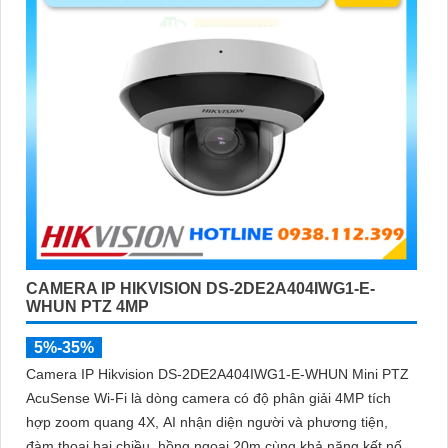
CAMERA IP HIKVISION DS-2DE2A404IWG1-E-
WHUN PTZ 4MP
5%-35%
Camera IP Hikvision DS-2DE2A404IWG1-E-WHUN Mini PTZ
AcuSense Wi-Fi là dòng camera có độ phân giải 4MP tích
hợp zoom quang 4X, AI nhận diện người và phương tiện,
đàm thoại hai chiều, hồng ngoại 20m cùng khả năng kết nối