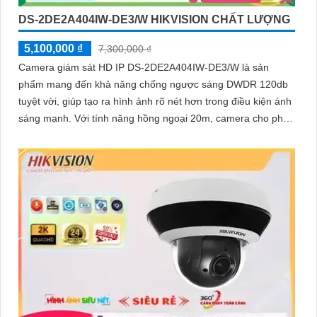
DS-2DE2A404IW-DE3/W HIKVISION CHẤT LƯỢNG
5,100,000 ₫
7,300,000 ₫
Camera giám sát HD IP DS-2DE2A404IW-DE3/W là sản
phẩm mang đến khả năng chống ngược sáng DWDR 120db
tuyệt vời, giúp tạo ra hình ảnh rõ nét hơn trong điều kiện ánh
sáng mạnh. Với tính năng hồng ngoại 20m, camera cho phép
giám sát ban đêm một cách dễ dàng