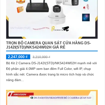
TRỌN BỘ CAMERA QUAN SÁT CỬA HÀNG DS-
J142I(STD)/NKS424W02H GIÁ RẺ
2,247,000 ₫
3,210,000 ₫
Bộ Kit 2 Camera DS-J142I(STD)/NKS424W02H mạnh mẽ với
Độ phân giải 4.0MP xem ban đêm Full Color, wifi IP, chụp
hình sắc nét. Camera được trang bị micro tích hợp và chức
năng đàm...