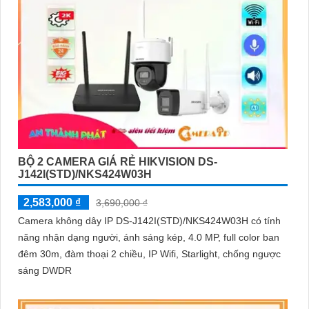
BỘ 2 CAMERA GIÁ RẺ HIKVISION DS-
J142I(STD)/NKS424W03H
2,583,000 ₫
3,690,000 ₫
Camera không dây IP DS-J142I(STD)/NKS424W03H có tính
năng nhận dạng người, ánh sáng kép, 4.0 MP, full color ban
đêm 30m, đàm thoại 2 chiều, IP Wifi, Starlight, chống ngược
sáng DWDR