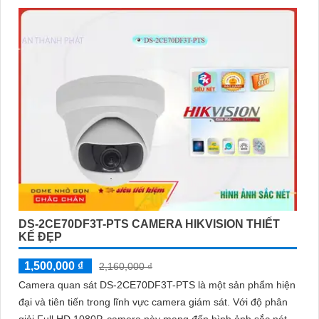
DS-2CE70DF3T-PTS CAMERA HIKVISION THIẾT
KẾ ĐẸP
1,500,000 ₫
2,160,000 ₫
Camera quan sát DS-2CE70DF3T-PTS là một sản phẩm hiện
đại và tiên tiến trong lĩnh vực camera giám sát. Với độ phân
giải Full HD 1080P, camera này mang đến hình ảnh sắc nét