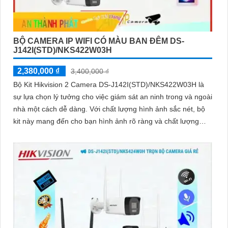
BỘ CAMERA IP WIFI CÓ MÀU BAN ĐÊM DS-
J142I(STD)/NKS422W03H
2,380,000 ₫
3,400,000 ₫
Bộ Kit Hikvision 2 Camera DS-J142I(STD)/NKS422W03H là
sự lựa chọn lý tưởng cho việc giám sát an ninh trong và ngoài
nhà một cách dễ dàng. Với chất lượng hình ảnh sắc nét, bộ
kit này mang đến cho bạn hình ảnh rõ ràng và chất lượng
cao