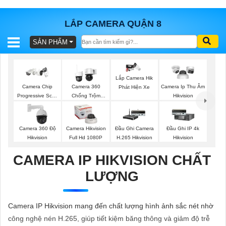
LẮP CAMERA QUẬN 8
SẢN PHẨM
BÁO
GIÁ
TRỌN
Lắp Camera Hik
GÓI
Camera Chip
Camera 360
Camera Ip Thu Âm
Phát Hiện Xe
Progressive Scan
Chống Trộm
Hikvision
CMOS Hikvision
Hikvision
SẢN
Camera 360 Độ
Camera Hikvision
Đầu Ghi Camera
Đầu Ghi IP 4k
Hikvision
Full Hd 1080P
H.265 Hikvision
Hikvision
PHẨM
CAMERA IP HIKVISION CHẤT
LƯỢNG
TƯ
VẤN
Camera IP Hikvision mang đến chất lượng hình ảnh sắc nét nhờ
LẮP
công nghệ nén H.265, giúp tiết kiệm băng thông và giảm độ trễ