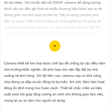
ĐẶT
khi tải video. Với chuẩn kết nối ONVIF camera dễ dàng tương
thích với các đầu ghi hình từ nhiều thương hiệu khác tạo ra hệ
thống giám sát linh hoạt và tiện lợi. Đây là dòng camera phổ
biến và được nhiều khách hàng ưu chuộngkhông chỉ mang lại
PHỤ
chất lượng hình ảnh cao mà còn giúp tiết kiệm chi phí lắp đặt,
KIỆN
đáp ứng nhu cầu giám sát hiệu quả cho nhiều môi trường.
CAMERA
TƯ
Dĩ nhiên! Dưới đây là tư vấn về việc lắp đặt Camera IP hình sắt,
Camera thiết kế kim loại được chế tạo để chống lại các điều kiện
VẤN
nét và chất lượng tại giá rẻ:
môi trường khắc nghiệt, rất phù hợp cho việc lắp đặt tại nhà
DỊCH
💻
1:
Xác định nhu cầu sử dụng: Trước hết, bạn cần xác định rõ
xưởng và kho hàng. Với độ bền cao, camera này có khả năng
VỤ
mục đích sử dụng camera, vị trí cần giám sát và số lượng
chịu đựng va đập và tác động từ bụi bẩn, ẩm ướt, đảm bảo hoạt
camera cần lắp đặt.
động ổn định trong mọi hoàn cảnh. Thiết kế chắc chắn và hiệu
🌗
2:
Chọn loại Camera IP chất lượng: Camera IP cung cấp hình
suất vượt trội giúp tăng cường an ninh cho không gian làm việc,
ảnh sắc nét và chất lượng cao. Đảm bảo chọn camera có độ
mang lại sự an tâm cho người sử dụng.
phân giải cao để quan sát chi tiết một cách rõ ràng.
✤
3:
Xác định vị trí lắp đặt: Đảm bảo chọn vị trí lắp đặt camera