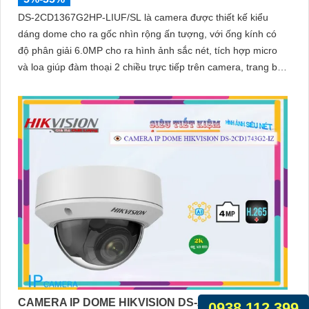
DS-2CD1367G2HP-LIUF/SL là camera được thiết kế kiểu
dáng dome cho ra gốc nhìn rộng ấn tượng, với ống kính có
độ phân giải 6.0MP cho ra hình ảnh sắc nét, tích hợp micro
và loa giúp đàm thoại 2 chiều trực tiếp trên camera, trang bị
chống nước IP 67
CAMERA IP DOME HIKVISION DS-2CD1743G2-IZ
0938.112.399