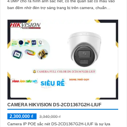
4.0MP cho ra hình ảnh sắc nét, có thể quan sát có màu vào
ban đêm nhờ đèn trợ sáng trang bị trên camera, chuẩn
chống nước IP 67, hỗ trợ cấp nguồn qua dây mạng bằng
công nghệ PoE
CAMERA HIKVISION DS-2CD1367G2H-LIUF
2,300,000 ₫
3,340,000 ₫
Camera IP POE sắc nét DS-2CD1367G2H-LIUF là sự lựa