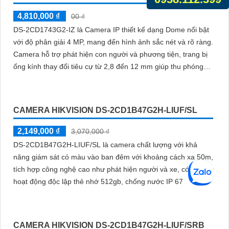
4,810,000 ₫
00 ₫
DS-2CD1743G2-IZ là Camera IP thiết kế dạng Dome nổi bật
với độ phân giải 4 MP, mang đến hình ảnh sắc nét và rõ ràng.
Camera hỗ trợ phát hiện con người và phương tiện, trang bị
ống kính thay đổi tiêu cự từ 2,8 đến 12 mm giúp thu phóng
hình ảnh độ nét cao
CAMERA HIKVISION DS-2CD1B47G2H-LIUF/SL
2,149,000 ₫
3,070,000 ₫
DS-2CD1B47G2H-LIUF/SL là camera chất lượng với khả
năng giám sát có màu vào ban đêm với khoảng cách xa 50m,
tích hợp công nghệ cao như phát hiện người và xe, có thể
hoạt động độc lập thẻ nhớ 512gb, chống nước IP 67
CAMERA HIKVISION DS-2CD1B47G2H-LIUF/SRB