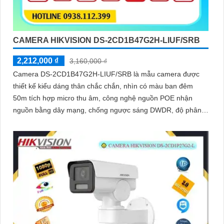
CAMERA HIKVISION DS-2CD1B47G2H-LIUF/SRB
2,212,000 ₫
3,160,000 ₫
Camera DS-2CD1B47G2H-LIUF/SRB là mẫu camera được
thiết kế kiểu dáng thân chắc chắn, nhìn có màu ban đêm
50m tích hợp micro thu âm, công nghệ nguồn POE nhận
nguồn bằng dây mạng, chống ngược sáng DWDR, độ phân
giải 4.0MP