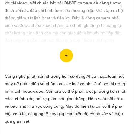
ĐẶT
khi tải video. Với chuẩn kết nối ONVIF camera dễ dàng tương
thích với các đầu ghi hình từ nhiều thương hiệu khác tạo ra hệ
thống giám sát linh hoạt và tiện lợi. Đây là dòng camera phổ
biến và được nhiều khách hàng ưu chuộngkhông chỉ mang lại
PHỤ
chất lượng hình ảnh cao mà còn giúp tiết kiệm chi phí lắp đặt,
KIỆN
đáp ứng nhu cầu giám sát hiệu quả cho nhiều môi trường.
CAMERA
TƯ
Dĩ nhiên! Dưới đây là tư vấn về việc lắp đặt Camera IP hình sắt,
Công nghệ phát hiện phương tiện sử dụng AI và thuật toán học
VẤN
nét và chất lượng tại giá rẻ:
máy để nhận diện và phân loại các loại xe như ô tô, xe tải trong
DỊCH
💻
1:
Xác định nhu cầu sử dụng: Trước hết, bạn cần xác định rõ
hình ảnh hoặc video. Camera có thể phân biệt phương tiện một
VỤ
mục đích sử dụng camera, vị trí cần giám sát và số lượng
cách chính xác, hỗ trợ giám sát giao thông, kiểm soát bãi đỗ xe
camera cần lắp đặt.
và bảo mật khu vực công cộng. Mặc dù hiện tại chỉ có thể phân
🌗
2:
Chọn loại Camera IP chất lượng: Camera IP cung cấp hình
biệt xe ô tô, công nghệ này giúp cải thiện độ chính xác và hiệu
ảnh sắc nét và chất lượng cao. Đảm bảo chọn camera có độ
quả giám sát.
phân giải cao để quan sát chi tiết một cách rõ ràng.
✤
3:
Xác định vị trí lắp đặt: Đảm bảo chọn vị trí lắp đặt camera