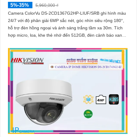
5%-35%
5,960,000 ₫
Camera ColorVu DS-2CD1367G2HP-LIUF/SRB ghi hình màu
24/7 với độ phân giải 6MP sắc nét, góc nhìn siêu rộng 180°,
hỗ trợ đèn hồng ngoại và ánh sáng trắng tầm xa 30m. Tích
hợp micro, loa, khe thẻ nhớ đến 512GB, đèn cảnh báo xanh
đỏ và chống nước IP67, thích hợp giám sát ngoài trời hiệu
quả