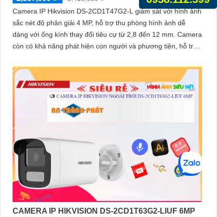
Camera IP Hikvision DS-2CD1T47G2-L giám sát với hình ảnh
sắc nét độ phân giải 4 MP, hỗ trợ thu phòng hình ảnh dễ
dàng với ống kính thay đổi tiêu cự từ 2,8 đến 12 mm. Camera
còn có khả năng phát hiện con người và phương tiện, hỗ trợ
công nghệ hồng ngoại EXIR với phạm vi xa đảm bảo quan
sát an ninh hiệu quả
CAMERA IP HIKVISION DS-2CD1T63G2-LIUF 6MP