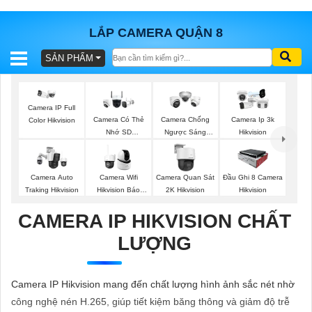
LẮP CAMERA QUẬN 8
SẢN PHẨM
BÁO
GIÁ
TRỌN
Camera IP Full
GÓI
Camera Có Thẻ
Camera Chống
Camera Ip 3k
Color Hikvision
Nhớ SD
Ngược Sáng
Hikvision
HIKVISION
Hikvision
SẢN
Camera Auto
Camera Wifi
Camera Quan Sát
Đầu Ghi 8 Camera
Traking Hikvision
Hikvision Báo
2K Hikvision
Hikvision
PHẨM
Động
CAMERA IP HIKVISION CHẤT
LƯỢNG
TƯ
VẤN
Camera IP Hikvision mang đến chất lượng hình ảnh sắc nét nhờ
LẮP
công nghệ nén H.265, giúp tiết kiệm băng thông và giảm độ trễ