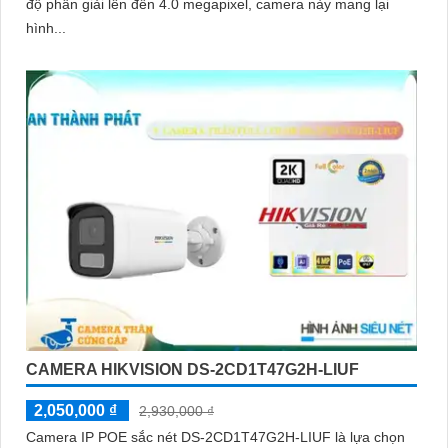
độ phân giải lên đến 4.0 megapixel, camera này mang lại
hình...
CAMERA HIKVISION DS-2CD1T47G2H-LIUF
2,050,000 ₫
2,930,000 ₫
Camera IP POE sắc nét DS-2CD1T47G2H-LIUF là lựa chọn