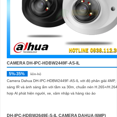
CAMERA DH-IPC-HDBW2449F-AS-IL
5%-35%
liên hệ
Camera Dahua DH-IPC-HDBW2449F-AS-IL với độ phân giải 4MP, 
sáng IR và ánh sáng ấm với tầm xa 30m, chuẩn nén H.265+/H.264
hợp AI phát hiện người, xe, xâm nhập và hàng rào ảo
DH-IPC-HDBW2649E-S-IL CAMERA DAHUA (6MP)