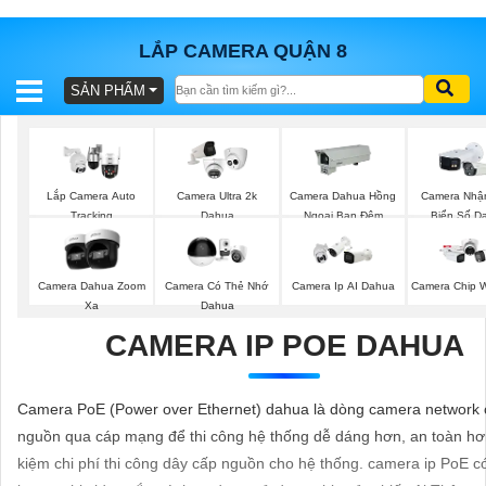
LẮP CAMERA QUẬN 8
SẢN PHẨM
BÁO
GIÁ
TRỌN
GÓI
Lắp Camera Auto
Camera Ultra 2k
Camera Dahua Hồng
Camera Nhậ
Tracking
Dahua
Ngoại Ban Đêm
Biển Số D
SẢN
Camera Dahua Zoom
Camera Có Thẻ Nhớ
Camera Ip AI Dahua
Camera Chip 
PHẨM
Xa
Dahua
CAMERA IP POE DAHUA
TƯ
Camera PoE (Power over Ethernet) dahua là dòng camera network 
VẤN
nguồn qua cáp mạng để thi công hệ thống dễ dáng hơn, an toàn hơn
LẮP
kiệm chi phí thi công dây cấp nguồn cho hệ thống. camera ip PoE c