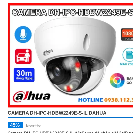
CAMERA DH-IPC-HDBW2249E-S-IL DAHUA
45%
Liên Hệ
Camera DH-IPC-HDBW2249E-S-IL WizSense độ phân giải 2MP tí