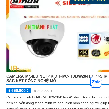
CAMERA IP SIÊU NÉT 4K DH-IPC-HDBW2841R-ZAS IP
SẮC NÉT CÔNG NGHỆ MỚI
5,650,000 ₫
8,080,000 ₫
Camera an ninh DH-IPC-HDBW2841R-ZAS được trang bị công ng
hiện chuyển động thông minh và phát hiện hình dáng người, giúp 
dùng dễ dàng quản lý và giám sát. Sản phẩm này kết nối qua dây mạng,