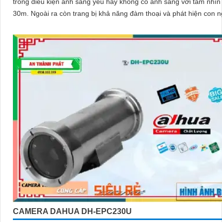
trong điều kiện ánh sáng yếu hay không có ánh sáng với tầm nhìn
30m. Ngoài ra còn trang bị khả năng đàm thoại và phát hiện con người
chính xácCamera quan sát đặc biệt với lưu trữ dữ liệu tại chỗ qua
cắm thẻ nhớ Micro SD, IP không dây, tích hợp chức năng chống c
chuyển động giả bằng motion detection và nhận dạng người
CAMERA DAHUA DH-EPC230U