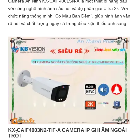
Camera An Ninh KX-CAiF4001SN-A là một thiết bị hàng đầu
với công nghệ hình ảnh sắc nét và độ phân giải Ultra 2k. Với
chức năng thông minh "Có Màu Ban Đêm", giúp hình ảnh vẫn
rõ nét và chất lượng ngay cả trong điều kiện thiếu ánh sáng
KX-CAIF4003N2-TIF-A CAMERA IP GHI ÂM NGOÀI
TRỜI