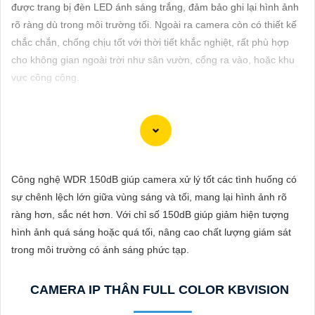
ĐẶT
được trang bị đèn LED ánh sáng trắng, đảm bảo ghi lại hình ảnh
rõ ràng dù trong môi trường tối. Ngoài ra camera còn có thiết kế
chắc chắn, chống chịu tốt với thời tiết khắc nghiệt, rất phù hợp
cho không gian ngoài trời như sân vườn, cổng ra vào, hoặc khu
PHỤ
vực công cộng.
KIỆN
CAMERA
Camera ống kính zoom motorized hình ảnh sắc nét là lựa chọn
TƯ
lý tưởng cho việc giám sát chất lượng cao trong mọi điều kiện
Công nghệ WDR 150dB giúp camera xử lý tốt các tình huống có
VẤN
ánh sáng. Với chức năng zoom motorized, bạn có thể điều chỉnh
sự chênh lệch lớn giữa vùng sáng và tối, mang lại hình ảnh rõ
DỊCH
tiêu cự của ống kính một cách linh hoạt và dễ dàng từ xa, giúp
ràng hơn, sắc nét hơn. Với chỉ số 150dB giúp giảm hiện tượng
VỤ
quan sát các vị trí xa gần một cách chính xác và rõ ràng. Hình
hình ảnh quá sáng hoặc quá tối, nâng cao chất lượng giám sát
ảnh từ camera này sắc nét và chi tiết, giúp bạn dễ dàng nhận
trong môi trường có ánh sáng phức tạp.
diện và phân biệt chi tiết trong hình ảnh.
CAMERA IP THÂN FULL COLOR KBVISION