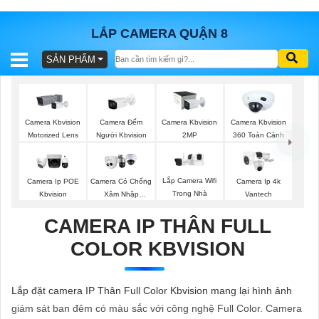
LẮP CAMERA QUẬN 8
SẢN PHẨM
BÁO
GIÁ
TRỌN
GÓI
Camera Đếm
Camera Kbvision
Camera Kbvision
Camera Kbvision
Người Kbvision
Motorized Lens
2MP
360 Toàn Cảnh
SẢN
Lắp Camera Wifi
Camera Ip POE
Camera Có Chống
Camera Ip 4k
Trong Nhà
Kbvision
Xâm Nhập
Vantech
PHẨM
Kbvision
CAMERA IP THÂN FULL
COLOR KBVISION
TƯ
VẤN
Lắp đặt camera IP Thân Full Color Kbvision mang lại hình ảnh
LẮP
giám sát ban đêm có màu sắc với công nghệ Full Color. Camera