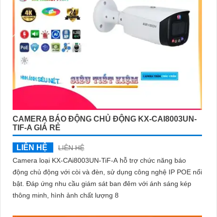
CAMERA BÁO ĐỘNG CHỦ ĐỘNG KX-CAI8003UN-
TIF-A GIÁ RẺ
LIÊN HỆ
LIÊN HỆ
Camera loại KX-CAi8003UN-TiF-A hỗ trợ chức năng báo
động chủ động với còi và đèn, sử dụng công nghệ IP POE nổi
bật. Đáp ứng nhu cầu giám sát ban đêm với ánh sáng kép
thông minh, hình ảnh chất lượng 8