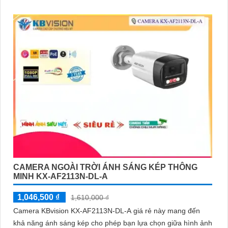
hình ảnh sắc nét và rõ ràng
CAMERA NGOÀI TRỜI ÁNH SÁNG KÉP THÔNG
MINH KX-AF2113N-DL-A
1,046,500 ₫
1,610,000 ₫
Camera KBvision KX-AF2113N-DL-A giá rẻ này mang đến
khả năng ánh sáng kép cho phép bạn lựa chọn giữa hình ảnh