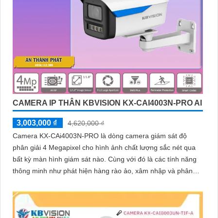
CAMERA IP THÂN KBVISION KX-CAI4003N-PRO AI
3,003,000 ₫
4,620,000 ₫
Camera KX-CAi4003N-PRO là dòng camera giám sát độ
phân giải 4 Megapixel cho hình ảnh chất lượng sắc nét qua
bất kỳ màn hình giám sát nào. Cùng với đó là các tính năng
thông minh như phát hiện hàng rào ảo, xâm nhập và phân
biệt người/xe (SMD Plus), cùng khả năng tìm kiếm sự kiện
thông minh giúp nâng cao hiệu quả giám sát an ninh