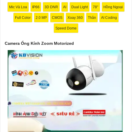
Mic Và Loa
IP66
3D DNR
AI
Dual Light
78°
Hồng Ngoại
Full Color
2.0 MP
CMOS
Xoay 360
Thân
AI Coding
Speed Dome
Camera Ống Kính Zoom Motorized
'