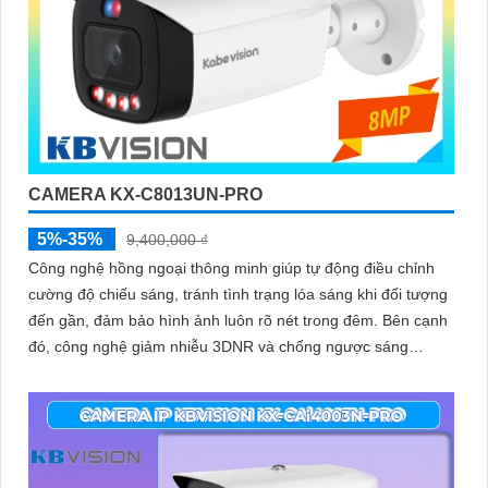
CAMERA KX-C8013UN-PRO
5%-35%
9,400,000 ₫
Công nghệ hồng ngoại thông minh giúp tự động điều chỉnh
cường độ chiếu sáng, tránh tình trạng lóa sáng khi đối tượng
đến gần, đảm bảo hình ảnh luôn rõ nét trong đêm. Bên cạnh
đó, công nghệ giảm nhiễu 3DNR và chống ngược sáng
DWDR giúp camera tái tạo màu sắc chính xác và rõ ràng
trong mọi điều kiện ánh sáng phức tạp như ngược sáng
mạnh hay thiếu sáng