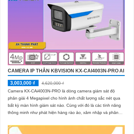
CAMERA IP THÂN KBVISION KX-CAI4003N-PRO AI
3,003,000 ₫
4,620,000 ₫
Camera KX-CAi4003N-PRO là dòng camera giám sát độ
phân giải 4 Megapixel cho hình ảnh chất lượng sắc nét qua
bất kỳ màn hình giám sát nào. Cùng với đó là các tính năng
thông minh như phát hiện hàng rào ảo, xâm nhập và phân
biệt người/xe (SMD Plus), cùng khả năng tìm kiếm sự kiện
thông minh giúp nâng cao hiệu quả giám sát an ninh