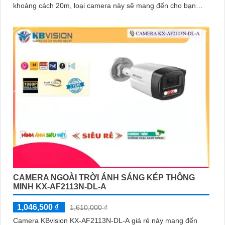
khoảng cách 20m, loại camera này sẽ mang đến cho bạn
hình ảnh sắc nét và rõ ràng
CAMERA NGOÀI TRỜI ÁNH SÁNG KÉP THÔNG
MINH KX-AF2113N-DL-A
1,046,500 ₫
1,610,000 ₫
Camera KBvision KX-AF2113N-DL-A giá rẻ này mang đến