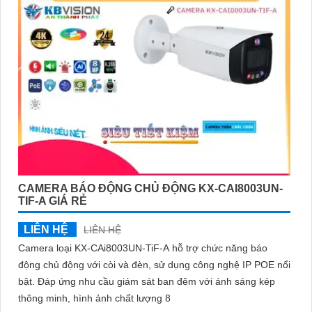
CAMERA BÁO ĐỘNG CHỦ ĐỘNG KX-CAI8003UN-
TIF-A GIÁ RẺ
LIÊN HỆ
LIÊN HỆ
Camera loại KX-CAi8003UN-TiF-A hỗ trợ chức năng báo
động chủ động với còi và đèn, sử dụng công nghệ IP POE nổi
bật. Đáp ứng nhu cầu giám sát ban đêm với ánh sáng kép
thông minh, hình ảnh chất lượng 8