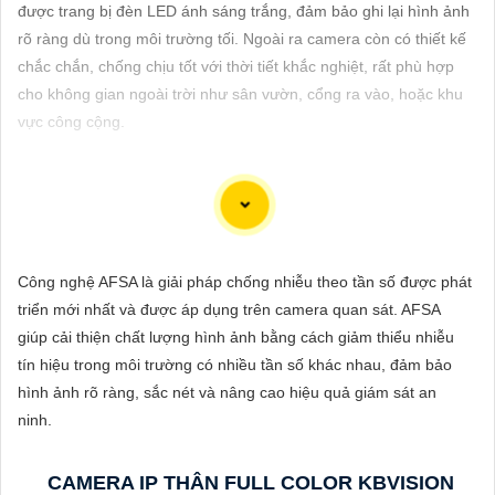
ĐẶT
được trang bị đèn LED ánh sáng trắng, đảm bảo ghi lại hình ảnh
rõ ràng dù trong môi trường tối. Ngoài ra camera còn có thiết kế
chắc chắn, chống chịu tốt với thời tiết khắc nghiệt, rất phù hợp
cho không gian ngoài trời như sân vườn, cổng ra vào, hoặc khu
PHỤ
vực công cộng.
KIỆN
CAMERA
Để giúp bạn viết tư giới thiệu cho việc mua Camera Kbvision với
TƯ
chiết khấu cao và hình ảnh chất lượng sắc nét, bạn có thể sử
Công nghệ AFSA là giải pháp chống nhiễu theo tần số được phát
VẤN
dụng mẫu sau đây:
triển mới nhất và được áp dụng trên camera quan sát. AFSA
DỊCH
"Tìm kiếm sự an toàn và chất lượng hình ảnh sắc nét cho hệ
giúp cải thiện chất lượng hình ảnh bằng cách giảm thiểu nhiễu
VỤ
thống giám sát của bạn? Hãy đến với Camera Kbvision - thương
tín hiệu trong môi trường có nhiều tần số khác nhau, đảm bảo
hiệu uy tín với chiết khấu cao. Với công nghệ hàng đầu, Camera
hình ảnh rõ ràng, sắc nét và nâng cao hiệu quả giám sát an
Kbvision mang đến cho bạn hình ảnh chất lượng cao, rõ nét và
ninh.
độ tin cậy cao. Đừng để bất kỳ sự cố nào xảy ra mà không có sự
giám sát chuyên nghiệp. Hãy đầu tư vào Camera Kbvision và
CAMERA IP THÂN FULL COLOR KBVISION
yên tâm bảo vệ gia đình và tài sản của bạn ngay hôm nay!"