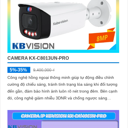
CAMERA KX-C8013UN-PRO
5%-35%
9,400,000 ₫
Công nghệ hồng ngoại thông minh giúp tự động điều chỉnh
cường độ chiếu sáng, tránh tình trạng lóa sáng khi đối tượng
đến gần, đảm bảo hình ảnh luôn rõ nét trong đêm. Bên cạnh
đó, công nghệ giảm nhiễu 3DNR và chống ngược sáng
DWDR giúp camera tái tạo màu sắc chính xác và rõ ràng
trong mọi điều kiện ánh sáng phức tạp như ngược sáng
mạnh hay thiếu sáng