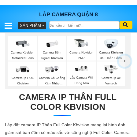
LẮP CAMERA QUẬN 8
SẢN PHẨM
BÁO
GIÁ
TRỌN
GÓI
Camera Đếm
Camera Kbvision
Camera Kbvision
Camera Kbvision
Người Kbvision
Motorized Lens
2MP
360 Toàn Cảnh
SẢN
Lắp Camera Wifi
Camera Ip POE
Camera Có Chống
Camera Ip 4k
Trong Nhà
Kbvision
Xâm Nhập
Vantech
PHẨM
Kbvision
CAMERA IP THÂN FULL
COLOR KBVISION
TƯ
VẤN
Lắp đặt camera IP Thân Full Color Kbvision mang lại hình ảnh
LẮP
giám sát ban đêm có màu sắc với công nghệ Full Color. Camera