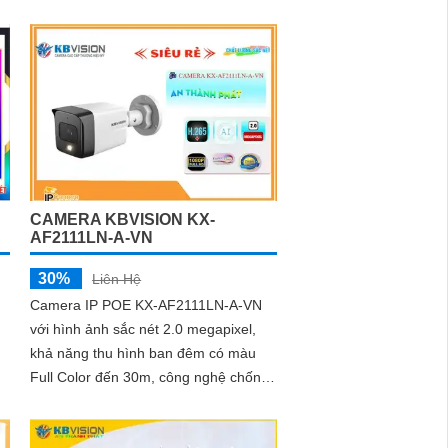
CAMERA KBVISION KX-
AF2111LN-A-VN
30%
Liên Hệ
Camera IP POE KX-AF2111LN-A-VN
với hình ảnh sắc nét 2.0 megapixel,
khả năng thu hình ban đêm có màu
Full Color đến 30m, công nghệ chống
a
ngược sáng DWDR, tích hợp thu âm
và chuẩn chống nước - bụi bẩn IP67