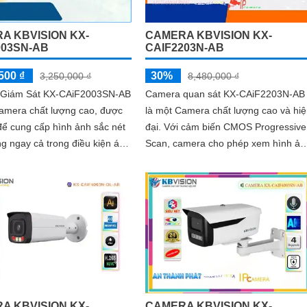
A KBVISION KX-
CAMERA KBVISION KX-
003SN-AB
CAIF2203N-AB
500 ₫
30%
3,250,000 ₫
8,480,000 ₫
Giám Sát KX-CAiF2003SN-AB
Camera quan sát KX-CAiF2203N-AB
Camera chất lượng cao, được
là một Camera chất lượng cao và hi
 để cung cấp hình ảnh sắc nét
đại. Với cảm biến CMOS Progressive
ng ngay cả trong điều kiện ánh
Scan, camera cho phép xem hình ản
sáng yếu. Với khả năng xem hình...
ban đêm màu sắc rõ ràng và sáng
như ban ngày trong khoảng cách lên
đến 30m
A KBVISION KX-
CAMERA KBVISION KX-