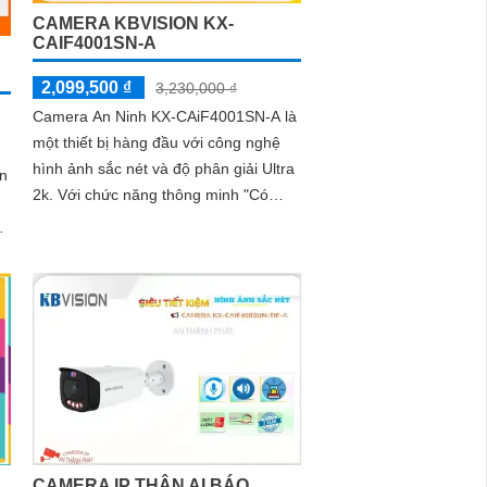
CAMERA KBVISION KX-
CAIF4001SN-A
2,099,500 ₫
3,230,000 ₫
Camera An Ninh KX-CAiF4001SN-A là
một thiết bị hàng đầu với công nghệ
hình ảnh sắc nét và độ phân giải Ultra
ện
2k. Với chức năng thông minh "Có
Màu Ban Đêm", giúp hình ảnh vẫn rõ
h
nét và chất lượng ngay cả trong điều
kiện thiếu ánh sáng
CAMERA IP THÂN AI BÁO