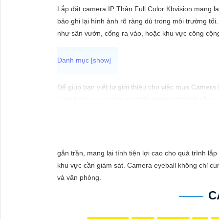
ĐẶT
Lắp đặt camera IP Thân Full Color Kbvision mang l
bảo ghi lại hình ảnh rõ ràng dù trong môi trường tối.
như sân vườn, cổng ra vào, hoặc khu vực công cộn
PHỤ
KIỆN
CAMERA
Để giúp bạn viết tư giới thiệu cho việc mua Camera
"Tìm kiếm sự an toàn và chất lượng hình ảnh sắc né
hàng đầu, Camera Kbvision mang đến cho bạn hình ả
TƯ
Hãy đầu tư vào Camera Kbvision và yên tâm bảo vệ 
VẤN
Bạn có thể điều chỉnh và thêm vào nội dung trên để
DỊCH
gắn trần, mang lại tính tiện lợi cao cho quá trình l
VỤ
khu vực cần giám sát. Camera eyeball không chỉ cun
và văn phòng.
C