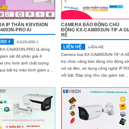
A IP THÂN KBVISION
CAMERA BÁO ĐỘNG CHỦ
4003N-PRO AI
ĐỘNG KX-CAI8003UN-TIF-A GI
RẺ
000 ₫
4,620,000 ₫
LIÊN HỆ
LIÊN HỆ
KX-CAi4003N-PRO là dòng
Camera loại KX-CAi8003UN-TiF-A h
iám sát độ phân giải 4
trợ chức năng báo động chủ động vớ
l cho hình ảnh chất lượng
còi và đèn, sử dụng công nghệ IP P
qua bất kỳ màn hình giám sát
nổi bật. Đáp ứng nhu cầu giám sát
g với đó là các tính năng
ban đêm với ánh sáng kép thông
nh như phát hiện hàng rào
minh, hình ảnh chất lượng 8
nhập và phân biệt người/xe
s), cùng khả năng tìm kiếm
thông minh giúp nâng cao hiệu
 sát an ninh