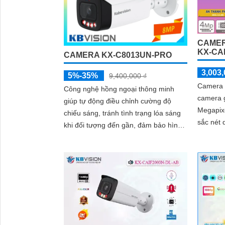
CAMER
KX-CAI
CAMERA KX-C8013UN-PRO
3,003,
5%-35%
9,400,000 ₫
Camera 
Công nghệ hồng ngoại thông minh
camera g
giúp tự động điều chỉnh cường độ
Megapixe
chiếu sáng, tránh tình trạng lóa sáng
sắc nét 
khi đối tượng đến gần, đảm bảo hình
nào. Cùn
ảnh luôn rõ nét trong đêm. Bên cạnh
thông mi
đó, công nghệ giảm nhiễu 3DNR và
ảo, xâm 
chống ngược sáng DWDR giúp
(SMD Plu
camera tái tạo màu sắc chính xác và
sự kiện 
rõ ràng trong mọi điều kiện ánh sáng
quả giám
phức tạp như ngược sáng mạnh hay
thiếu sáng