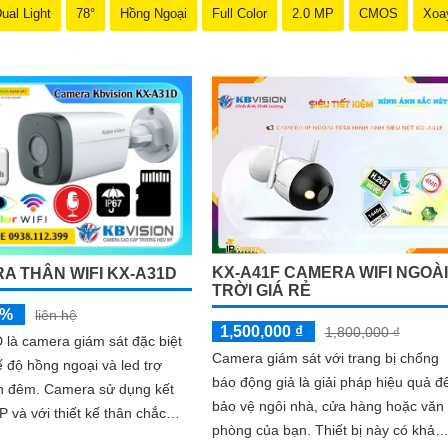
ual Light
78°
Hồng Ngoại
Full Color
2.0 MP
CMOS
Xoa
KX-A41F CAMERA WIFI NGOÀI
A THÂN WIFI KX-A31D
TRỜI GIÁ RẺ
5%
liên hệ
1,500,000 ₫
1,800,000 ₫
là camera giám sát đặc biệt
Camera giám sát với trang bị chống
ế độ hồng ngoại và led trợ
báo động giả là giải pháp hiệu quả đ
era sử dụng kết
bảo vệ ngôi nhà, cửa hàng hoặc văn
IP và với thiết kế thân chắc
phòng của bạn. Thiết bị này có khả
m theo đấy là khả năng chống