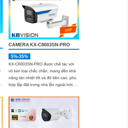
CAMERA KX-C8003SN-PRO
5%-35%
KX-C8003SN-PRO được chế tác với
à
vỏ kim loại chắc chắn, mang đến khả
năng tản nhiệt tốt và độ bền cao, phù
hợp lắp đặt trong nhà lẫn ngoài trời.
Thiết kế gọn gàng, dễ dàng thi công,
tiết kiệm thời gian và chi phí cho người
dùng