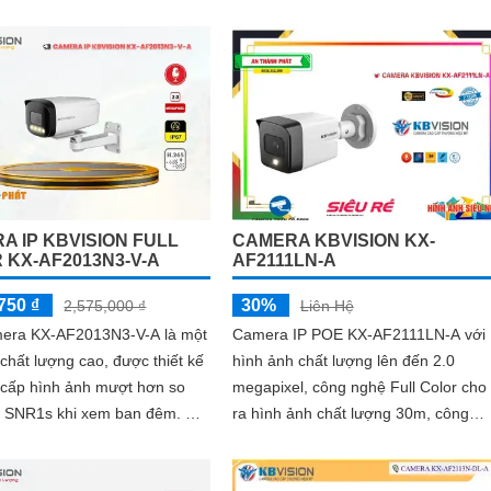
năng phân biệt người và xe với các...
67 tích hợp micro giúp thu âm
 âm thanh
A IP KBVISION FULL
CAMERA KBVISION KX-
 KX-AF2013N3-V-A
AF2111LN-A
750 ₫
30%
2,575,000 ₫
Liên Hệ
mera KX-AF2013N3-V-A là một
Camera IP POE KX-AF2111LN-A với
hất lượng cao, được thiết kế
hình ảnh chất lượng lên đến 2.0
 cấp hình ảnh mượt hơn so
megapixel, công nghệ Full Color cho
 SNR1s khi xem ban đêm. Với
ra hình ảnh chất lượng 30m, công
 Full Color trong khoảng
nghệ chống ngược sáng DWDR, khr
năng thu âm...