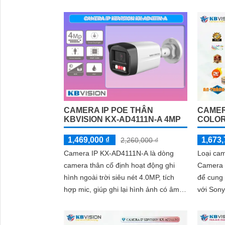
'
Tính năng tiên tiến giúp giữ an...
nước IP 
kèm với
CAMERA IP POE THÂN
CAMER
KBVISION KX-AD4111N-A 4MP
COLOR
1,469,000 ₫
1,673,
2,260,000 ₫
Camera IP KX-AD4111N-A là dòng
Loại ca
camera thân cố định hoạt động ghi
Camera c
hình ngoài trời siêu nét 4.0MP, tích
để cung
hợp mic, giúp ghi lại hình ảnh có âm
với Sony
thanh rõ ràng chân thực
khả năng
cách...