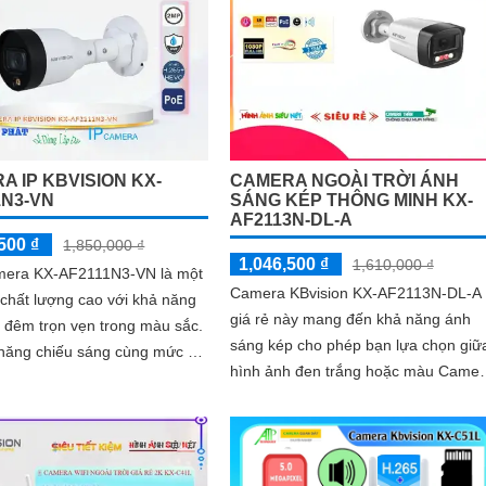
A IP KBVISION KX-
CAMERA NGOÀI TRỜI ÁNH
1N3-VN
SÁNG KÉP THÔNG MINH KX-
AF2113N-DL-A
500 ₫
1,850,000 ₫
1,046,500 ₫
1,610,000 ₫
mera KX-AF2111N3-VN là một
Camera KBvision KX-AF2113N-DL-A
chất lượng cao với khả năng
giá rẻ này mang đến khả năng ánh
 đêm trọn vẹn trong màu sắc.
sáng kép cho phép bạn lựa chọn giữ
 năng chiếu sáng cùng mức độ
hình ảnh đen trắng hoặc màu Camer
 ngày trong khoảng cách 20m,
model KX-AF2113N-DL-A đi kèm với
mera này sẽ mang đến cho bạn
tính năng...
 sắc nét và rõ ràng