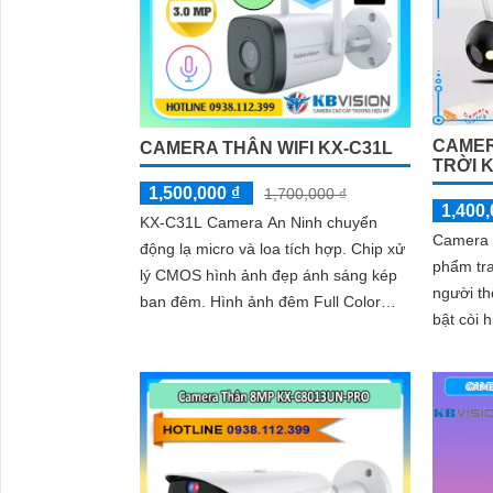
CAMER
CAMERA THÂN WIFI KX-C31L
TRỜI 
1,500,000 ₫
1,700,000 ₫
1,400,
KX-C31L Camera An Ninh chuyển
Camera 
động lạ micro và loa tích hợp. Chip xử
phẩm tra
lý CMOS hình ảnh đẹp ánh sáng kép
người th
ban đêm. Hình ảnh đêm Full Color
bật còi 
30m IP Wifi lưu trữ 256GB
hiện xâm nhập. Sử
chip xử..