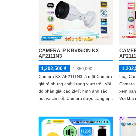
CAMERA IP KBVISION KX-
CAMER
AF2111N3
AF211
1,202,500 ₫
1,202,
1,850,000 ₫
Camera KX-AF2111N3 là một Camera
Loại Ca
giá rẻ nhưng chất lượng vượt trội. Với
Camera 
độ phân giải cao 2MP, hình ảnh sắc
xem ban
nét và chi tiết. Camera được trang bị
Với khả
công nghệ hồng ngoại thông minh,...
như ban
loại ca
hình ảnh