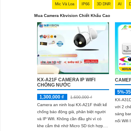
Mic Và Loa
IP66
3D DNR
AI
D
Mua Camera Kbvision Chiết Khấu Cao
KX-A21F CAMERA IP WIFI
CAMER
CHỐNG NƯỚC
5%-3
1,300,000 ₫
1,600,000 ₫
KX-A31D 
Camera an ninh loại KX-A21F thiết kế
với 2 ch
chống báo động giả, phân biệt người
sáng ban đêm. Cam
và IP Wifi. Không cần đầu ghi vì có
nối Wifi 
khe cắm thẻ nhớ Micro SD tích hợp.
chắn kè