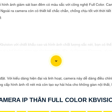
ại hình ảnh giám sát ban đêm có màu sắc với công nghệ Full Color. C
 Ngoài ra camera còn có thiết kế chắc chắn, chống chịu tốt với thời tiế
g.
 Kbvision với chiết khấu cao và hình ảnh chất lượng sắc nét, bạn có t
t cho hệ thống giám sát của bạn? Hãy đến với Camera Kbvision - thươn
nh chất lượng cao, rõ nét và độ tin cậy cao. Đừng để bất kỳ sự cố n
gia đình và tài sản của bạn ngay hôm nay!"
 phù hợp với nhu cầu cụ thể của bạn. Chúc bạn thành công!
ắp đặt. Với kiểu dáng hiện đại và linh hoạt, camera này dễ dàng điều ch
g cấp hình ảnh rõ nét mà còn tạo sự hài hòa cho không gian nội thất, 
AMERA IP THÂN FULL COLOR KBVISI