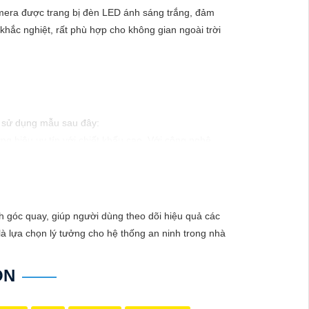
amera được trang bị đèn LED ánh sáng trắng, đảm
t khắc nghiệt, rất phù hợp cho không gian ngoài trời
hể sử dụng mẫu sau đây:
g hiệu uy tín với chiết khấu cao. Với công nghệ
ào xảy ra mà không có sự giám sát chuyên nghiệp.
ỉnh góc quay, giúp người dùng theo dõi hiệu quả các
là lựa chọn lý tưởng cho hệ thống an ninh trong nhà
ON