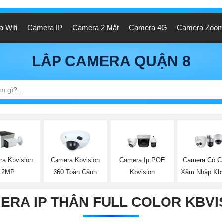
 Wifi
Camera IP
Camera 2 Mắt
Camera 4G
Camera Zoo
LẮP CAMERA QUẬN 8
ra Kbvision
Camera Kbvision
Camera Ip POE
Camera Có C
2MP
360 Toàn Cảnh
Kbvision
Xâm Nhập Kbv
ERA IP THÂN FULL COLOR KBVI