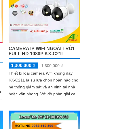
CAMERA IP WIFI NGOÀI TRỜI
FULL HD 1080P KX-C21L
1,300,000 ₫
1,600,000 ₫
Thiết bị loại camera Wifi không dây
KX-C21L là sự lựa chọn hoàn hảo cho
hệ thống giám sát và an ninh tại nhà
a
hoặc văn phòng. Với độ phân giải cao,
a
hình ảnh sắc nét và góc nhìn rộng,
camera KX-C21L giúp bạn quan sát
mọi hoạt động một cách dễ dàng