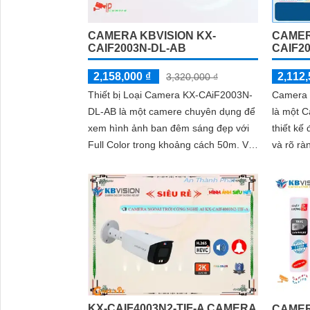
CAMERA KBVISION KX-
CAMER
CAIF2003N-DL-AB
CAIF2
2,158,000 ₫
2,112,
3,320,000 ₫
Thiết bị Loại Camera KX-CAiF2003N-
Camera 
DL-AB là một camere chuyên dụng để
là một 
xem hình ảnh ban đêm sáng đẹp với
thiết kế
Full Color trong khoảng cách 50m. Với
và rõ rà
công nghệ hình ảnh sắc nét Full HD...
KX-CAIF4003N2-TIF-A CAMERA
CAMER