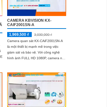
CAMERA KBVISION KX-
Á
CAIF2001SN-A
1,969,500 ₫
3,030,000 ₫
Camera quan sát KX-CAiF2001SN-A
ỗ
là một thiết bị mạnh mẽ trong việc
i
giám sát và bảo vệ. Với công nghệ
OE
hình ảnh FULL HD 1080P, camera này
mang đến hình ảnh sắc nét và chất
lượng cao