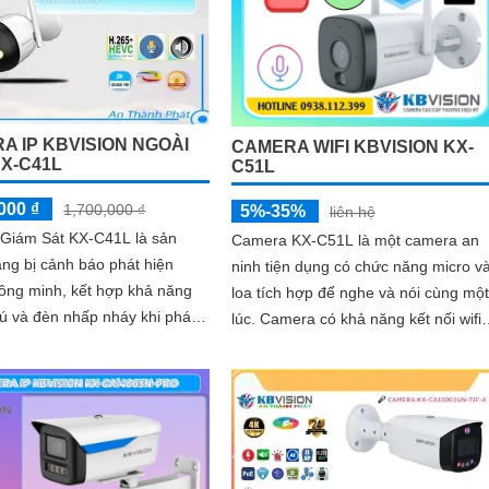
A IP KBVISION NGOÀI
CAMERA WIFI KBVISION KX-
KX-C41L
C51L
000 ₫
1,700,000 ₫
5%-35%
liên hệ
Giám Sát KX-C41L là sản
Camera KX-C51L là một camera an
ng bị cảnh báo phát hiện
ninh tiện dụng có chức năng micro v
ông minh, kết hợp khả năng
loa tích hợp để nghe và nói cùng một
hú và đèn nhấp nháy khi phát
lúc. Camera có khả năng kết nối wifi
 dụng công nghệ
và sử dụng công nghệ ánh sáng kép
.
cho hình ảnh sắc nét đến 5