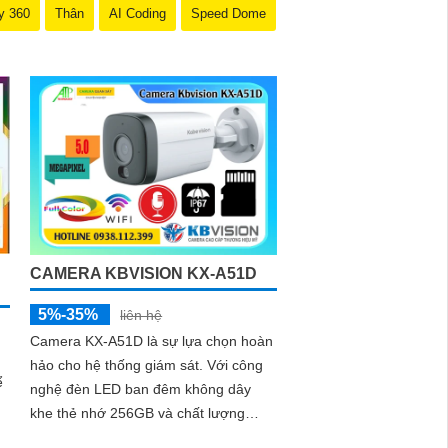
y 360
Thân
AI Coding
Speed Dome
CAMERA KBVISION KX-A51D
5%-35%
liên hệ
Camera KX-A51D là sự lựa chọn hoàn
hảo cho hệ thống giám sát. Với công
ể
nghệ đèn LED ban đêm không dây
khe thẻ nhớ 256GB và chất lượng
hình ảnh 5.0 MP hình ảnh sắc nét