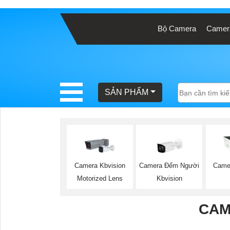
Bộ Camera
Camera
BÁO
GIÁ
TRỌN
GÓI
SẢN PHẨM
SẢN
PHẨM
Camera Đếm Người
Camera Kbvision
Came
Kbvision
Motorized Lens
TƯ
VẤN
CAM
LẮP