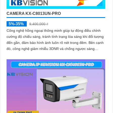
CAMERA KX-C8013UN-PRO
5%-35%
9,400,000 ₫
Công nghệ hồng ngoại thông minh giúp tự động điều chỉnh
cường độ chiếu sáng, tránh tình trạng lóa sáng khi đối tượng
đến gần, đảm bảo hình ảnh luôn rõ nét trong đêm. Bên cạnh
đó, công nghệ giảm nhiễu 3DNR và chống ngược sáng
DWDR giúp camera tái tạo màu sắc chính xác và rõ ràng
trong mọi điều kiện ánh sáng phức tạp như ngược sáng
mạnh hay thiếu sáng