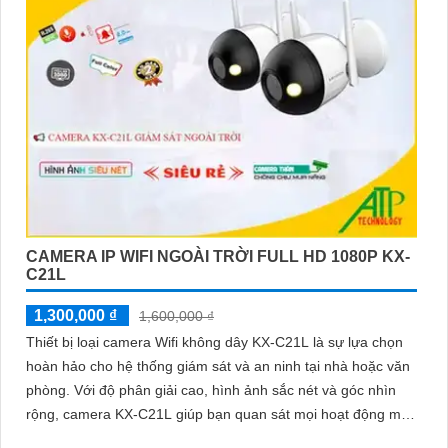
CAMERA IP WIFI NGOÀI TRỜI FULL HD 1080P KX-
C21L
1,300,000 ₫
1,600,000 ₫
Thiết bị loại camera Wifi không dây KX-C21L là sự lựa chọn
hoàn hảo cho hệ thống giám sát và an ninh tại nhà hoặc văn
phòng. Với độ phân giải cao, hình ảnh sắc nét và góc nhìn
rộng, camera KX-C21L giúp bạn quan sát mọi hoạt động một
cách dễ dàng