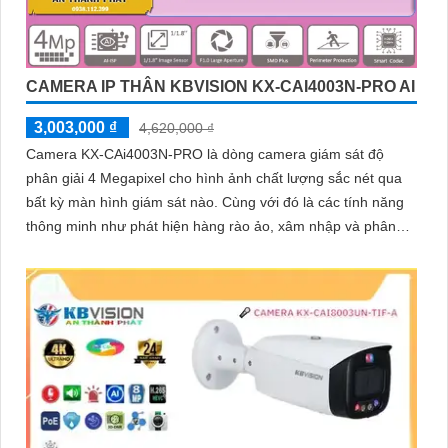
CAMERA IP THÂN KBVISION KX-CAI4003N-PRO AI
3,003,000 ₫
4,620,000 ₫
Camera KX-CAi4003N-PRO là dòng camera giám sát độ
phân giải 4 Megapixel cho hình ảnh chất lượng sắc nét qua
bất kỳ màn hình giám sát nào. Cùng với đó là các tính năng
thông minh như phát hiện hàng rào ảo, xâm nhập và phân
biệt người/xe (SMD Plus), cùng khả năng tìm kiếm sự kiện
thông minh giúp nâng cao hiệu quả giám sát an ninh