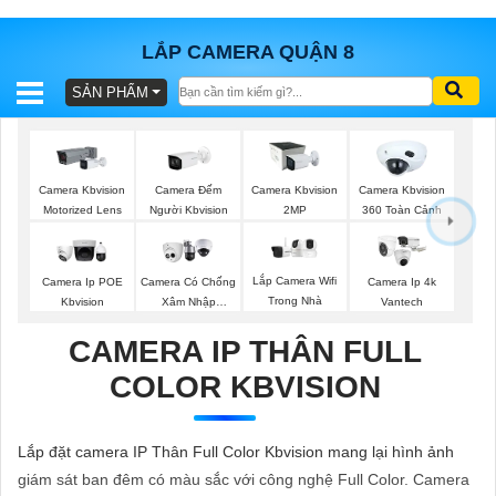
LẮP CAMERA QUẬN 8
SẢN PHẨM
BÁO
GIÁ
TRỌN
GÓI
Camera Đếm
Camera Kbvision
Camera Kbvision
Camera Kbvision
Người Kbvision
Motorized Lens
2MP
360 Toàn Cảnh
SẢN
Lắp Camera Wifi
Camera Ip POE
Camera Có Chống
Camera Ip 4k
Trong Nhà
Kbvision
Xâm Nhập
Vantech
PHẨM
Kbvision
CAMERA IP THÂN FULL
COLOR KBVISION
TƯ
VẤN
Lắp đặt camera IP Thân Full Color Kbvision mang lại hình ảnh
LẮP
giám sát ban đêm có màu sắc với công nghệ Full Color. Camera