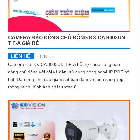
CAMERA BÁO ĐỘNG CHỦ ĐỘNG KX-CAI8003UN-
TIF-A GIÁ RẺ
LIÊN HỆ
LIÊN HỆ
Camera loại KX-CAi8003UN-TiF-A hỗ trợ chức năng báo
động chủ động với còi và đèn, sử dụng công nghệ IP POE nổi
bật. Đáp ứng nhu cầu giám sát ban đêm với ánh sáng kép
thông minh, hình ảnh chất lượng 8