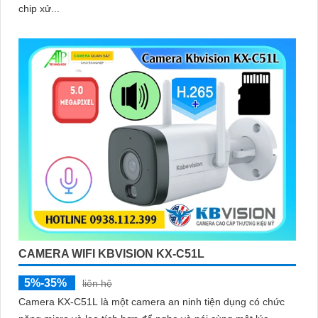
chip xử...
CAMERA WIFI KBVISION KX-C51L
5%-35%
liên hệ
Camera KX-C51L là một camera an ninh tiện dụng có chức