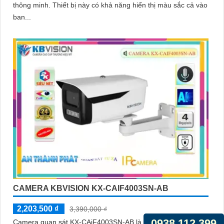
thông minh. Thiết bị này có khả năng hiển thị màu sắc cả vào
ban...
CAMERA KBVISION KX-CAIF4003SN-AB
2,203,500 ₫
3,390,000 ₫
0938.112.399
Camera quan sát KX-CAiF4003SN-AB là một Camera chất