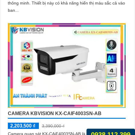
thông minh. Thiết bị này có khả năng hiển thị màu sắc cả vào
ban...
CAMERA KBVISION KX-CAIF4003SN-AB
2,203,500 ₫
3,390,000 ₫
0938.112.399
Camera quan sát KX-CAiF4003SN-AB là một Camera chất