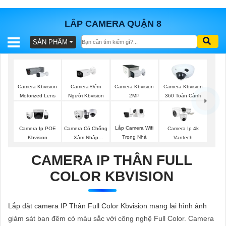
LẮP CAMERA QUẬN 8
SẢN PHẨM
BÁO
GIÁ
TRỌN
GÓI
Camera Đếm
Camera Kbvision
Camera Kbvision
Camera Kbvision
Người Kbvision
Motorized Lens
2MP
360 Toàn Cảnh
SẢN
Lắp Camera Wifi
Camera Ip POE
Camera Có Chống
Camera Ip 4k
Trong Nhà
Kbvision
Xâm Nhập
Vantech
PHẨM
Kbvision
CAMERA IP THÂN FULL
COLOR KBVISION
TƯ
VẤN
Lắp đặt camera IP Thân Full Color Kbvision mang lại hình ảnh
LẮP
giám sát ban đêm có màu sắc với công nghệ Full Color. Camera