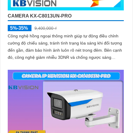
CAMERA KX-C8013UN-PRO
5%-35%
9,400,000 ₫
Công nghệ hồng ngoại thông minh giúp tự động điều chỉnh
cường độ chiếu sáng, tránh tình trạng lóa sáng khi đối tượng
đến gần, đảm bảo hình ảnh luôn rõ nét trong đêm. Bên cạnh
đó, công nghệ giảm nhiễu 3DNR và chống ngược sáng
DWDR giúp camera tái tạo màu sắc chính xác và rõ ràng
trong mọi điều kiện ánh sáng phức tạp như ngược sáng
mạnh hay thiếu sáng