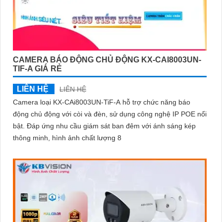
CAMERA BÁO ĐỘNG CHỦ ĐỘNG KX-CAI8003UN-
TIF-A GIÁ RẺ
LIÊN HỆ
LIÊN HỆ
Camera loại KX-CAi8003UN-TiF-A hỗ trợ chức năng báo
động chủ động với còi và đèn, sử dụng công nghệ IP POE nổi
bật. Đáp ứng nhu cầu giám sát ban đêm với ánh sáng kép
thông minh, hình ảnh chất lượng 8