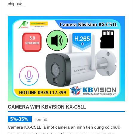
chip xử...
CAMERA WIFI KBVISION KX-C51L
5%-35%
liên hệ
Camera KX-C51L là một camera an ninh tiện dụng có chức