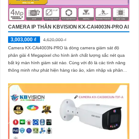
CAMERA IP THÂN KBVISION KX-CAI4003N-PRO AI
3,003,000 ₫
4,620,000 ₫
Camera KX-CAi4003N-PRO là dòng camera giám sát độ
phân giải 4 Megapixel cho hình ảnh chất lượng sắc nét qua
bất kỳ màn hình giám sát nào. Cùng với đó là các tính năng
thông minh như phát hiện hàng rào ảo, xâm nhập và phân
biệt người/xe (SMD Plus), cùng khả năng tìm kiếm sự kiện
thông minh giúp nâng cao hiệu quả giám sát an ninh