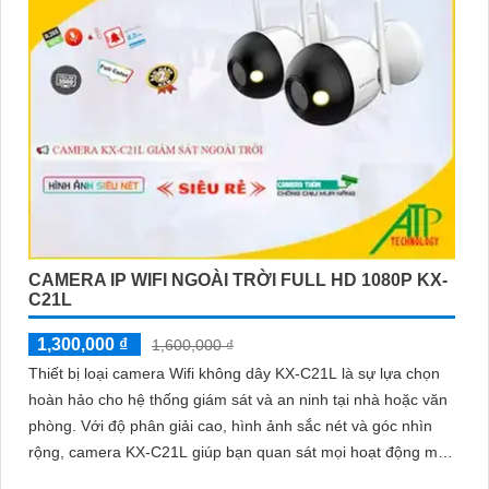
CAMERA IP WIFI NGOÀI TRỜI FULL HD 1080P KX-
C21L
1,300,000 ₫
1,600,000 ₫
Thiết bị loại camera Wifi không dây KX-C21L là sự lựa chọn
hoàn hảo cho hệ thống giám sát và an ninh tại nhà hoặc văn
phòng. Với độ phân giải cao, hình ảnh sắc nét và góc nhìn
rộng, camera KX-C21L giúp bạn quan sát mọi hoạt động một
cách dễ dàng