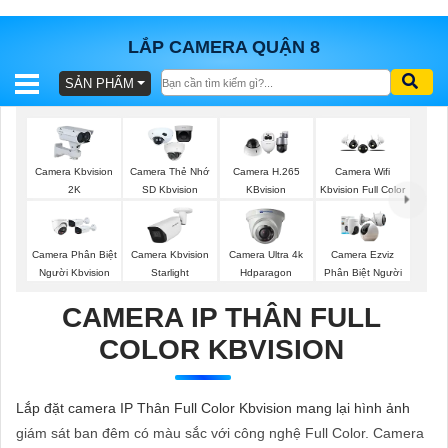
LẮP CAMERA QUẬN 8
SẢN PHẨM
BÁO
GIÁ
TRỌN
GÓI
Camera Kbvision
Camera Thẻ Nhớ
Camera H.265
Camera Wifi
2K
SD Kbvision
KBvision
Kbvision Full Color
SẢN
Camera Phân Biệt
Camera Kbvision
Camera Ultra 4k
Camera Ezviz
Người Kbvision
Starlight
Hdparagon
Phân Biệt Người
PHẨM
CAMERA IP THÂN FULL
COLOR KBVISION
TƯ
VẤN
Lắp đặt camera IP Thân Full Color Kbvision mang lại hình ảnh
LẮP
giám sát ban đêm có màu sắc với công nghệ Full Color. Camera