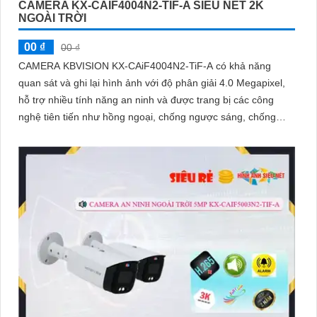
CAMERA KX-CAIF4004N2-TIF-A SIÊU NÉT 2K
NGOÀI TRỜI
00 ₫
00 ₫
CAMERA KBVISION KX-CAiF4004N2-TiF-A có khả năng
quan sát và ghi lại hình ảnh với độ phân giải 4.0 Megapixel,
hỗ trợ nhiều tính năng an ninh và được trang bị các công
nghệ tiên tiến như hồng ngoại, chống ngược sáng, chống
nước và bụi