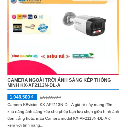
CAMERA NGOÀI TRỜI ÁNH SÁNG KÉP THÔNG
MINH KX-AF2113N-DL-A
1,046,500 ₫
1,610,000 ₫
Camera KBvision KX-AF2113N-DL-A giá rẻ này mang đến
khả năng ánh sáng kép cho phép bạn lựa chọn giữa hình ảnh
đen trắng hoặc màu Camera model KX-AF2113N-DL-A đi
kèm với tính năng...