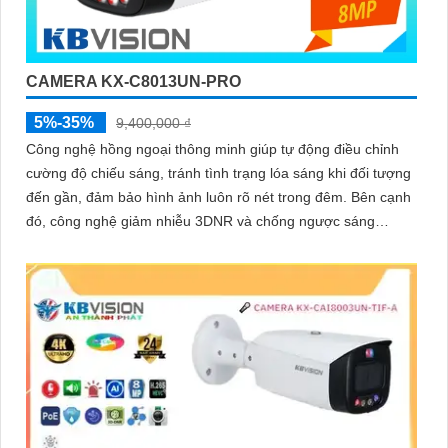
CAMERA KX-C8013UN-PRO
5%-35%
9,400,000 ₫
Công nghệ hồng ngoại thông minh giúp tự động điều chỉnh
cường độ chiếu sáng, tránh tình trạng lóa sáng khi đối tượng
đến gần, đảm bảo hình ảnh luôn rõ nét trong đêm. Bên cạnh
đó, công nghệ giảm nhiễu 3DNR và chống ngược sáng
DWDR giúp camera tái tạo màu sắc chính xác và rõ ràng
trong mọi điều kiện ánh sáng phức tạp như ngược sáng
mạnh hay thiếu sáng