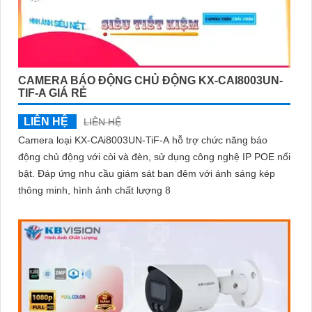
CAMERA BÁO ĐỘNG CHỦ ĐỘNG KX-CAI8003UN-
TIF-A GIÁ RẺ
LIÊN HỆ
LIÊN HỆ
Camera loại KX-CAi8003UN-TiF-A hỗ trợ chức năng báo
động chủ động với còi và đèn, sử dụng công nghệ IP POE nổi
bật. Đáp ứng nhu cầu giám sát ban đêm với ánh sáng kép
thông minh, hình ảnh chất lượng 8