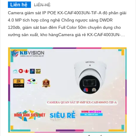
Liên hệ
LIÊN HỆ
Camera giám sát IP POE KX-CAiF4003UN-TiF-A độ phân giải
4.0 MP tích hợp công nghệ Chống ngược sáng DWDR
120db, giám sát ban đêm Full Color 50m chuyên dụng cho
xưởng sản xuất, kho hàngCamera giá rẻ KX-CAiF4003UN-
TiF-A, độ phân giải 4