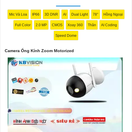
Mic Và Loa
IP66
3D DNR
AI
Dual Light
78°
Hồng Ngoại
Full Color
2.0 MP
CMOS
Xoay 360
Thân
AI Coding
Speed Dome
Camera Ống Kính Zoom Motorized
'