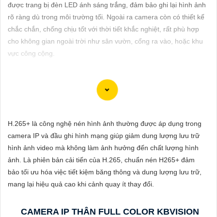
ĐẶT
được trang bị đèn LED ánh sáng trắng, đảm bảo ghi lại hình ảnh
rõ ràng dù trong môi trường tối. Ngoài ra camera còn có thiết kế
chắc chắn, chống chịu tốt với thời tiết khắc nghiệt, rất phù hợp
cho không gian ngoài trời như sân vườn, cổng ra vào, hoặc khu
PHỤ
vực công cộng.
KIỆN
CAMERA
Camera ống kính zoom motorized hình ảnh sắc nét là lựa chọn
TƯ
lý tưởng cho việc giám sát chất lượng cao trong mọi điều kiện
H.265+ là công nghệ nén hình ảnh thường được áp dụng trong
VẤN
ánh sáng. Với chức năng zoom motorized, bạn có thể điều chỉnh
camera IP và đầu ghi hình mạng giúp giảm dung lượng lưu trữ
DỊCH
tiêu cự của ống kính một cách linh hoạt và dễ dàng từ xa, giúp
hình ảnh video mà không làm ảnh hưởng đến chất lượng hình
VỤ
quan sát các vị trí xa gần một cách chính xác và rõ ràng. Hình
ảnh. Là phiên bản cải tiến của H.265, chuẩn nén H265+ đảm
ảnh từ camera này sắc nét và chi tiết, giúp bạn dễ dàng nhận
bảo tối ưu hóa việc tiết kiệm băng thông và dung lượng lưu trữ,
diện và phân biệt chi tiết trong hình ảnh.
mang lại hiệu quả cao khi cảnh quay ít thay đổi.
CAMERA IP THÂN FULL COLOR KBVISION