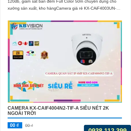
120db, giám sát ban đêm Full Color 50m chuyên dụng cho
xưởng sản xuất, kho hàngCamera giá rẻ KX-CAiF4003UN-
TiF-A, độ phân giải 4
CAMERA KX-CAIF4004N2-TIF-A SIÊU NÉT 2K
NGOÀI TRỜI
00 ₫
00 ₫
0938.112.399