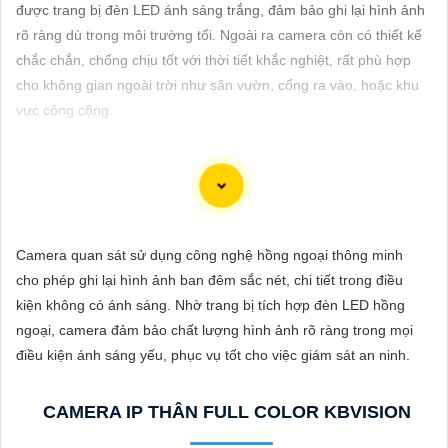
ĐẶT
được trang bị đèn LED ánh sáng trắng, đảm bảo ghi lại hình ảnh
rõ ràng dù trong môi trường tối. Ngoài ra camera còn có thiết kế
chắc chắn, chống chịu tốt với thời tiết khắc nghiệt, rất phù hợp
cho không gian ngoài trời như sân vườn, cổng ra vào, hoặc khu
PHỤ
vực công cộng.
KIỆN
CAMERA
Để giúp bạn viết tư giới thiệu cho việc mua Camera Kbvision với
TƯ
chiết khấu cao và hình ảnh chất lượng sắc nét, bạn có thể sử
Camera quan sát sử dụng công nghệ hồng ngoại thông minh
VẤN
dụng mẫu sau đây:
cho phép ghi lại hình ảnh ban đêm sắc nét, chi tiết trong điều
DỊCH
"Tìm kiếm sự an toàn và chất lượng hình ảnh sắc nét cho hệ
kiện không có ánh sáng. Nhờ trang bị tích hợp đèn LED hồng
VỤ
thống giám sát của bạn? Hãy đến với Camera Kbvision - thương
ngoại, camera đảm bảo chất lượng hình ảnh rõ ràng trong mọi
hiệu uy tín với chiết khấu cao. Với công nghệ hàng đầu, Camera
điều kiện ánh sáng yếu, phục vụ tốt cho việc giám sát an ninh.
Kbvision mang đến cho bạn hình ảnh chất lượng cao, rõ nét và
độ tin cậy cao. Đừng để bất kỳ sự cố nào xảy ra mà không có sự
CAMERA IP THÂN FULL COLOR KBVISION
giám sát chuyên nghiệp. Hãy đầu tư vào Camera Kbvision và
yên tâm bảo vệ gia đình và tài sản của bạn ngay hôm nay!"