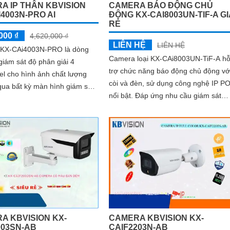
A IP THÂN KBVISION
CAMERA BÁO ĐỘNG CHỦ
4003N-PRO AI
ĐỘNG KX-CAI8003UN-TIF-A GI
RẺ
000 ₫
4,620,000 ₫
LIÊN HỆ
LIÊN HỆ
KX-CAi4003N-PRO là dòng
Camera loại KX-CAi8003UN-TiF-A h
iám sát độ phân giải 4
trợ chức năng báo động chủ động vớ
l cho hình ảnh chất lượng
còi và đèn, sử dụng công nghệ IP P
qua bất kỳ màn hình giám sát
nổi bật. Đáp ứng nhu cầu giám sát
g với đó là các tính năng
ban đêm với ánh sáng kép thông
nh như phát hiện hàng rào
minh, hình ảnh chất lượng 8
nhập và phân biệt người/xe
s), cùng khả năng tìm kiếm
thông minh giúp nâng cao hiệu
 sát an ninh
A KBVISION KX-
CAMERA KBVISION KX-
003SN-AB
CAIF2203N-AB