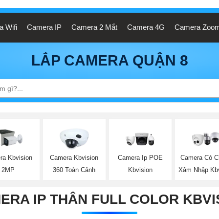
 Wifi
Camera IP
Camera 2 Mắt
Camera 4G
Camera Zoo
LẮP CAMERA QUẬN 8
ra Kbvision
Camera Kbvision
Camera Ip POE
Camera Có C
2MP
360 Toàn Cảnh
Kbvision
Xâm Nhập Kbv
ERA IP THÂN FULL COLOR KBVI