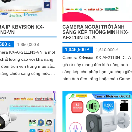
A IP KBVISION KX-
CAMERA NGOÀI TRỜI ÁNH
1N3-VN
SÁNG KÉP THÔNG MINH KX-
AF2113N-DL-A
500 ₫
1,850,000 ₫
1,046,500 ₫
1,610,000 ₫
mera KX-AF2111N3-VN là một
Camera KBvision KX-AF2113N-DL-A
chất lượng cao với khả năng
giá rẻ này mang đến khả năng ánh
 đêm trọn vẹn trong màu sắc.
sáng kép cho phép bạn lựa chọn giữ
 năng chiếu sáng cùng mức độ
hình ảnh đen trắng hoặc màu Camer
 ngày trong khoảng cách 20m,
model KX-AF2113N-DL-A đi kèm với
mera này sẽ mang đến cho bạn
tính năng...
 sắc nét và rõ ràng