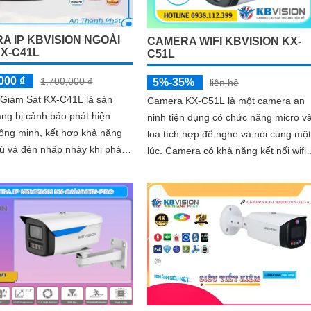
A IP KBVISION NGOÀI
CAMERA WIFI KBVISION KX-
KX-C41L
C51L
000 ₫
1,700,000 ₫
5%-35%
liên hệ
Giám Sát KX-C41L là sản
Camera KX-C51L là một camera an
ng bị cảnh báo phát hiện
ninh tiện dụng có chức năng micro v
ông minh, kết hợp khả năng
loa tích hợp để nghe và nói cùng một
hú và đèn nhấp nháy khi phát
lúc. Camera có khả năng kết nối wifi
 dụng công nghệ
và sử dụng công nghệ ánh sáng kép
.
cho hình ảnh sắc nét đến 5