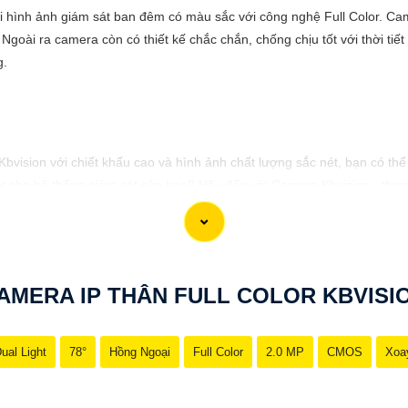
ại hình ảnh giám sát ban đêm có màu sắc với công nghệ Full Color. C
 Ngoài ra camera còn có thiết kế chắc chắn, chống chịu tốt với thời tiế
g.
 Kbvision với chiết khấu cao và hình ảnh chất lượng sắc nét, bạn có t
t cho hệ thống giám sát của bạn? Hãy đến với Camera Kbvision - thươn
nh chất lượng cao, rõ nét và độ tin cậy cao. Đừng để bất kỳ sự cố n
gia đình và tài sản của bạn ngay hôm nay!"
 phù hợp với nhu cầu cụ thể của bạn. Chúc bạn thành công!
AMERA IP THÂN FULL COLOR KBVISI
ual Light
78°
Hồng Ngoại
Full Color
2.0 MP
CMOS
Xoa