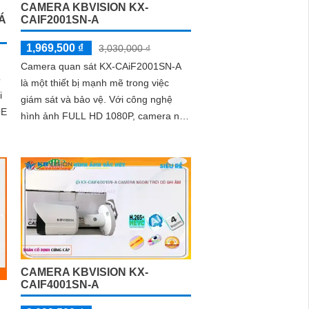
CAMERA KBVISION KX-
Á
CAIF2001SN-A
1,969,500 ₫
3,030,000 ₫
Camera quan sát KX-CAiF2001SN-A
ỗ
là một thiết bị mạnh mẽ trong việc
i
giám sát và bảo vệ. Với công nghệ
OE
hình ảnh FULL HD 1080P, camera này
mang đến hình ảnh sắc nét và chất
lượng cao
CAMERA KBVISION KX-
CAIF4001SN-A