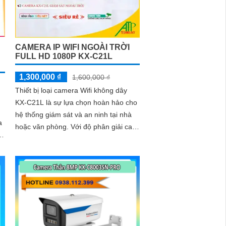
CAMERA IP WIFI NGOÀI TRỜI
FULL HD 1080P KX-C21L
1,300,000 ₫
1,600,000 ₫
Thiết bị loại camera Wifi không dây
KX-C21L là sự lựa chọn hoàn hảo cho
hệ thống giám sát và an ninh tại nhà
a
hoặc văn phòng. Với độ phân giải cao,
a
hình ảnh sắc nét và góc nhìn rộng,
camera KX-C21L giúp bạn quan sát
mọi hoạt động một cách dễ dàng