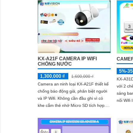
KX-A21F CAMERA IP WIFI
CAMER
CHỐNG NƯỚC
5%-3
1,300,000 ₫
1,600,000 ₫
KX-A31D 
Camera an ninh loại KX-A21F thiết kế
với 2 ch
chống báo động giả, phân biệt người
sáng ban đêm. Cam
và IP Wifi. Không cần đầu ghi vì có
nối Wifi 
khe cắm thẻ nhớ Micro SD tích hợp.
chắn kè
Tính năng tiên tiến giúp giữ an...
nước IP 
kèm với