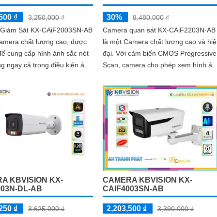
500 ₫
30%
3,250,000 ₫
8,480,000 ₫
Giám Sát KX-CAiF2003SN-AB
Camera quan sát KX-CAiF2203N-AB
Camera chất lượng cao, được
là một Camera chất lượng cao và hi
 để cung cấp hình ảnh sắc nét
đại. Với cảm biến CMOS Progressive
ng ngay cả trong điều kiện ánh
Scan, camera cho phép xem hình ản
sáng yếu. Với khả năng xem hình...
ban đêm màu sắc rõ ràng và sáng
như ban ngày trong khoảng cách lên
đến 30m
A KBVISION KX-
CAMERA KBVISION KX-
003N-DL-AB
CAIF4003SN-AB
250 ₫
2,203,500 ₫
3,625,000 ₫
3,390,000 ₫