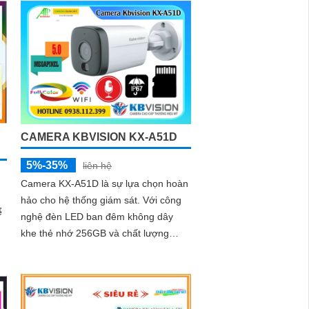
CAMERA KBVISION KX-A51D
5%-35%
liên hệ
Camera KX-A51D là sự lựa chọn hoàn
hảo cho hệ thống giám sát. Với công
ể
nghệ đèn LED ban đêm không dây
khe thẻ nhớ 256GB và chất lượng
hình ảnh 5.0 MP hình ảnh sắc nét