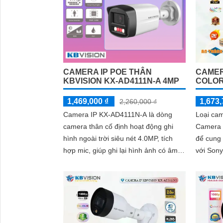
'
CAMERA IP POE THÂN
CAMER
KBVISION KX-AD4111N-A 4MP
COLOR
1,469,000 ₫
1,673,
2,260,000 ₫
Camera IP KX-AD4111N-A là dòng
Loại ca
camera thân cố định hoạt động ghi
Camera c
hình ngoài trời siêu nét 4.0MP, tích
để cung
hợp mic, giúp ghi lại hình ảnh có âm
với Sony
thanh rõ ràng chân thực
khả năng
cách...