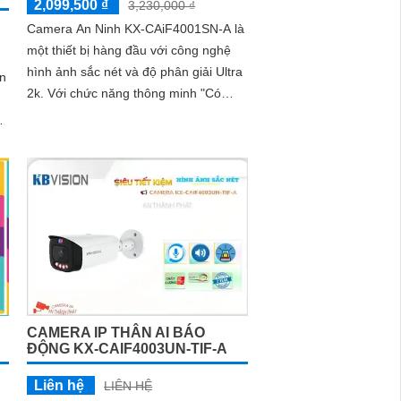
2,099,500 ₫
3,230,000 ₫
Camera An Ninh KX-CAiF4001SN-A là
một thiết bị hàng đầu với công nghệ
hình ảnh sắc nét và độ phân giải Ultra
ện
2k. Với chức năng thông minh "Có
Màu Ban Đêm", giúp hình ảnh vẫn rõ
h
nét và chất lượng ngay cả trong điều
kiện thiếu ánh sáng
CAMERA IP THÂN AI BÁO
ĐỘNG KX-CAIF4003UN-TIF-A
Liên hệ
LIÊN HỆ