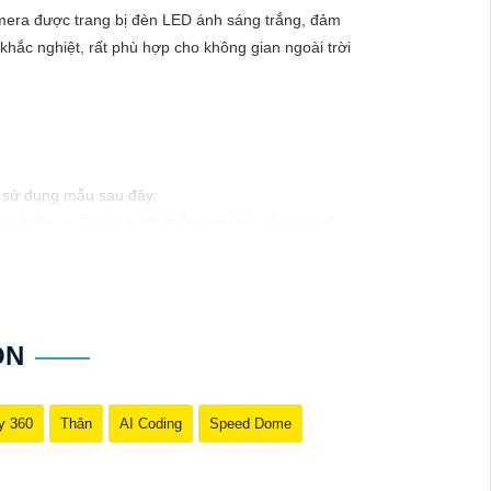
amera được trang bị đèn LED ánh sáng trắng, đảm
t khắc nghiệt, rất phù hợp cho không gian ngoài trời
hể sử dụng mẫu sau đây:
g hiệu uy tín với chiết khấu cao. Với công nghệ
ào xảy ra mà không có sự giám sát chuyên nghiệp.
ON
y 360
Thân
AI Coding
Speed Dome