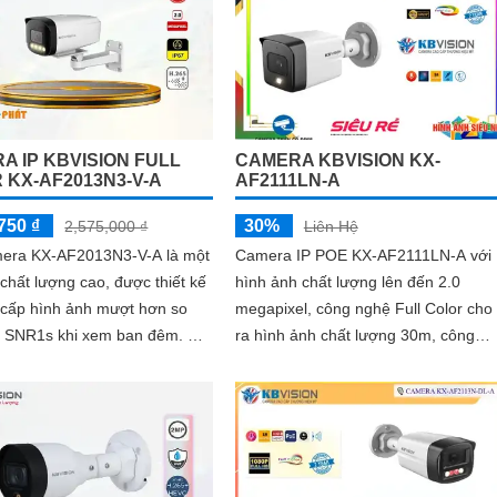
A IP KBVISION FULL
CAMERA KBVISION KX-
 KX-AF2013N3-V-A
AF2111LN-A
750 ₫
30%
2,575,000 ₫
Liên Hệ
mera KX-AF2013N3-V-A là một
Camera IP POE KX-AF2111LN-A với
hất lượng cao, được thiết kế
hình ảnh chất lượng lên đến 2.0
 cấp hình ảnh mượt hơn so
megapixel, công nghệ Full Color cho
 SNR1s khi xem ban đêm. Với
ra hình ảnh chất lượng 30m, công
 Full Color trong khoảng
nghệ chống ngược sáng DWDR, khr
năng thu âm...