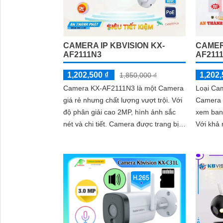
CAMERA IP KBVISION KX-
CAMER
AF2111N3
AF211
1,202,500 ₫
1,202,
1,850,000 ₫
Camera KX-AF2111N3 là một Camera
Loại Ca
giá rẻ nhưng chất lượng vượt trội. Với
Camera 
độ phân giải cao 2MP, hình ảnh sắc
xem ban
nét và chi tiết. Camera được trang bị
Với khả
công nghệ hồng ngoại thông minh,...
như ban
loại ca
hình ảnh