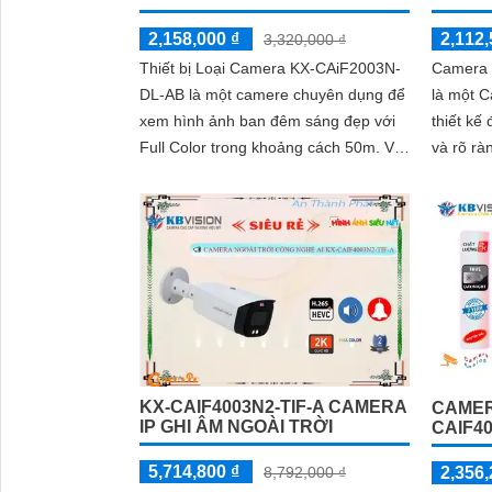
2,158,000 ₫
2,112,
3,320,000 ₫
Thiết bị Loại Camera KX-CAiF2003N-
Camera 
DL-AB là một camere chuyên dụng để
là một 
xem hình ảnh ban đêm sáng đẹp với
thiết kế
Full Color trong khoảng cách 50m. Với
và rõ rà
công nghệ hình ảnh sắc nét Full HD...
KX-CAIF4003N2-TIF-A CAMERA
CAMER
IP GHI ÂM NGOÀI TRỜI
CAIF4
5,714,800 ₫
2,356,
8,792,000 ₫