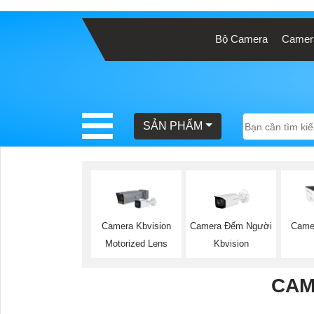
Bộ Camera
Camera
BÁO
GIÁ
TRỌN
GÓI
SẢN PHẨM
SẢN
PHẨM
Camera Đếm Người
Camera Kbvision
Came
Kbvision
Motorized Lens
TƯ
VẤN
CAM
LẮP