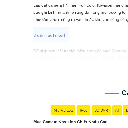
ĐẶT
Lắp đặt camera IP Thân Full Color Kbvision mang l
bảo ghi lại hình ảnh rõ ràng dù trong môi trường tối.
như sân vườn, cổng ra vào, hoặc khu vực công cộn
PHỤ
KIỆN
CAMERA
Để giúp bạn viết tư giới thiệu cho việc mua Camera
"Tìm kiếm sự an toàn và chất lượng hình ảnh sắc né
hàng đầu, Camera Kbvision mang đến cho bạn hình ả
TƯ
Hãy đầu tư vào Camera Kbvision và yên tâm bảo vệ 
VẤN
Bạn có thể điều chỉnh và thêm vào nội dung trên để
DỊCH
VỤ
C
Mic Và Loa
IP66
3D DNR
AI
D
Mua Camera Kbvision Chiết Khấu Cao