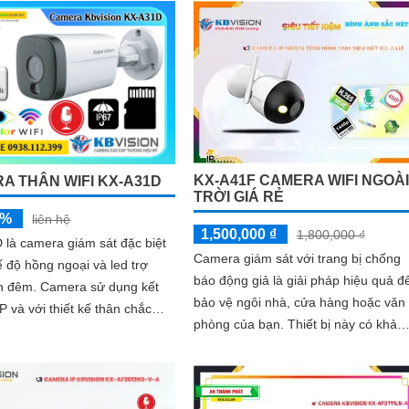
KX-A41F CAMERA WIFI NGOÀI
A THÂN WIFI KX-A31D
TRỜI GIÁ RẺ
5%
liên hệ
1,500,000 ₫
1,800,000 ₫
là camera giám sát đặc biệt
Camera giám sát với trang bị chống
ế độ hồng ngoại và led trợ
báo động giả là giải pháp hiệu quả đ
era sử dụng kết
bảo vệ ngôi nhà, cửa hàng hoặc văn
IP và với thiết kế thân chắc
phòng của bạn. Thiết bị này có khả
m theo đấy là khả năng chống
năng phân biệt người và xe với các...
67 tích hợp micro giúp thu âm
 âm thanh