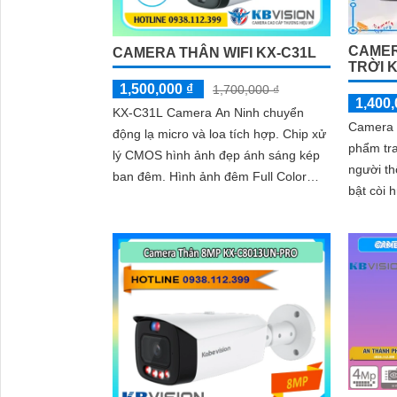
CAMER
CAMERA THÂN WIFI KX-C31L
TRỜI 
1,500,000 ₫
1,700,000 ₫
1,400,
KX-C31L Camera An Ninh chuyển
Camera 
động lạ micro và loa tích hợp. Chip xử
phẩm tra
lý CMOS hình ảnh đẹp ánh sáng kép
người th
ban đêm. Hình ảnh đêm Full Color
bật còi 
30m IP Wifi lưu trữ 256GB
hiện xâm nhập. Sử
chip xử..