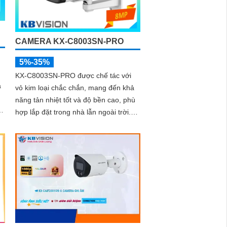
CAMERA KX-C8003SN-PRO
5%-35%
KX-C8003SN-PRO được chế tác với
à
vỏ kim loại chắc chắn, mang đến khả
năng tản nhiệt tốt và độ bền cao, phù
hợp lắp đặt trong nhà lẫn ngoài trời.
Thiết kế gọn gàng, dễ dàng thi công,
tiết kiệm thời gian và chi phí cho người
dùng