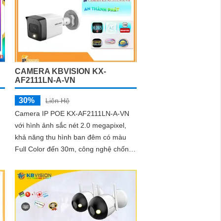
CAMERA KBVISION KX-
AF2111LN-A-VN
30%
Liên Hệ
Camera IP POE KX-AF2111LN-A-VN
với hình ảnh sắc nét 2.0 megapixel,
khả năng thu hình ban đêm có màu
Full Color đến 30m, công nghệ chống
a
ngược sáng DWDR, tích hợp thu âm
và chuẩn chống nước - bụi bẩn IP67