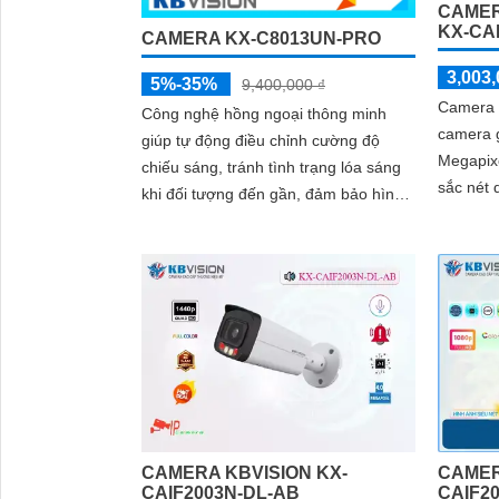
CAMER
KX-CAI
CAMERA KX-C8013UN-PRO
3,003,
5%-35%
9,400,000 ₫
Camera 
Công nghệ hồng ngoại thông minh
camera g
giúp tự động điều chỉnh cường độ
Megapixe
chiếu sáng, tránh tình trạng lóa sáng
sắc nét 
khi đối tượng đến gần, đảm bảo hình
nào. Cùn
ảnh luôn rõ nét trong đêm. Bên cạnh
thông mi
đó, công nghệ giảm nhiễu 3DNR và
ảo, xâm 
chống ngược sáng DWDR giúp
(SMD Plu
camera tái tạo màu sắc chính xác và
sự kiện 
rõ ràng trong mọi điều kiện ánh sáng
quả giám
phức tạp như ngược sáng mạnh hay
thiếu sáng
CAMERA KBVISION KX-
CAMER
CAIF2003N-DL-AB
CAIF2