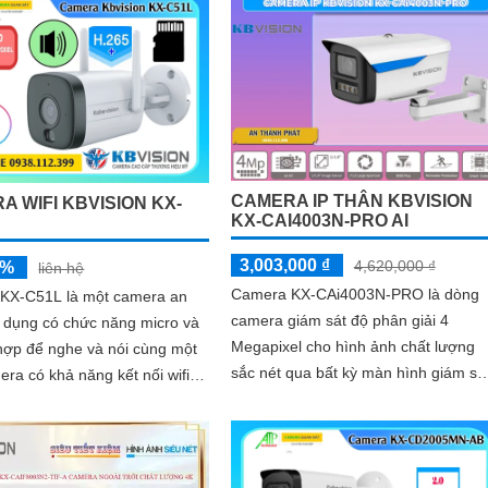
mọi hoạt động một cách dễ dàng
CAMERA IP THÂN KBVISION
A WIFI KBVISION KX-
KX-CAI4003N-PRO AI
3,003,000 ₫
4,620,000 ₫
5%
liên hệ
Camera KX-CAi4003N-PRO là dòng
KX-C51L là một camera an
camera giám sát độ phân giải 4
n dụng có chức năng micro và
Megapixel cho hình ảnh chất lượng
 hợp để nghe và nói cùng một
sắc nét qua bất kỳ màn hình giám sá
nào. Cùng với đó là các tính năng
ụng công nghệ ánh sáng kép
thông minh như phát hiện hàng rào
 ảnh sắc nét đến 5
ảo, xâm nhập và phân biệt người/xe
(SMD Plus), cùng khả năng tìm kiếm