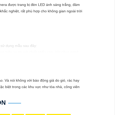
amera được trang bị đèn LED ánh sáng trắng, đảm
t khắc nghiệt, rất phù hợp cho không gian ngoài trời
hể sử dụng mẫu sau đây:
g hiệu uy tín với chiết khấu cao. Với công nghệ
ào xảy ra mà không có sự giám sát chuyên nghiệp.
. Và nói không với báo động giả do gió, rác hay
ặc biệt trong các khu vực như tòa nhà, công viên
ON