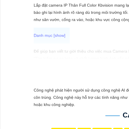
ĐẶT
Lắp đặt camera IP Thân Full Color Kbvision mang l
bảo ghi lại hình ảnh rõ ràng dù trong môi trường tối.
như sân vườn, cổng ra vào, hoặc khu vực công cộn
PHỤ
KIỆN
CAMERA
Để giúp bạn viết tư giới thiệu cho việc mua Camera
"Tìm kiếm sự an toàn và chất lượng hình ảnh sắc né
hàng đầu, Camera Kbvision mang đến cho bạn hình ả
TƯ
Hãy đầu tư vào Camera Kbvision và yên tâm bảo vệ 
VẤN
Bạn có thể điều chỉnh và thêm vào nội dung trên để
DỊCH
Công nghệ phát hiện người sử dụng công nghệ AI để
VỤ
côn trùng. Công nghệ này hỗ trợ các tính năng như b
hoặc khu công nghiệp.
C