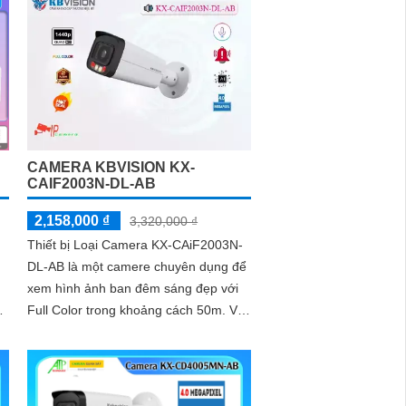
CAMERA KBVISION KX-
CAIF2003N-DL-AB
2,158,000 ₫
3,320,000 ₫
Thiết bị Loại Camera KX-CAiF2003N-
DL-AB là một camere chuyên dụng để
xem hình ảnh ban đêm sáng đẹp với
t
Full Color trong khoảng cách 50m. Với
công nghệ hình ảnh sắc nét Full HD...