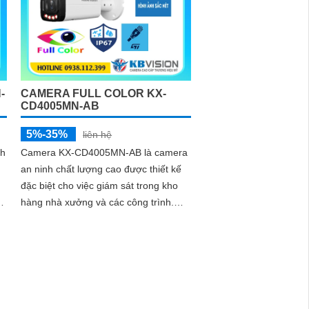
ệu
-
CAMERA FULL COLOR KX-
CD4005MN-AB
5%-35%
liên hệ
nh
Camera KX-CD4005MN-AB là camera
an ninh chất lượng cao được thiết kế
đặc biệt cho việc giám sát trong kho
hàng nhà xưởng và các công trình.
Với thiết kế thân kim loại chống báo
động giả camera có độ phân giải Ultra
2k 4