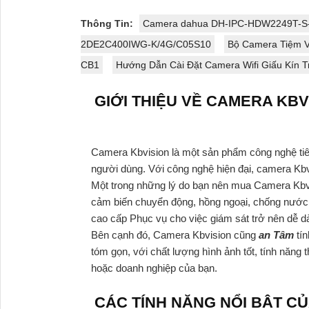
Thông Tin:
Camera dahua DH-IPC-HDW2249T-S-
2DE2C400IWG-K/4G/C05S10
Bộ Camera Tiệm V
CB1
Hướng Dẫn Cài Đặt Camera Wifi Giấu Kín T
GIỚI THIỆU VỀ CAMERA KBV
Camera Kbvision là một sản phẩm công nghệ tiên
người dùng. Với công nghệ hiện đại, camera Kbvi
Một trong những lý do bạn nên mua Camera Kbvis
cảm biến chuyển động, hồng ngoại, chống nước, 
cao cấp Phục vụ cho việc giám sát trở nên dễ dà
Bên cạnh đó, Camera Kbvision cũng
an Tâm
tí
tóm gọn, với chất lượng hình ảnh tốt, tính năng
hoặc doanh nghiệp của bạn.
CÁC TÍNH NĂNG NỔI BẬT C