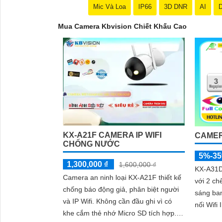
Mic Và Loa
IP66
3D DNR
AI
D
Mua Camera Kbvision Chiết Khấu Cao
KX-A21F CAMERA IP WIFI
CAMER
CHỐNG NƯỚC
5%-3
1,300,000 ₫
1,600,000 ₫
KX-A31D 
Camera an ninh loại KX-A21F thiết kế
với 2 ch
chống báo động giả, phân biệt người
sáng ban đêm. Cam
và IP Wifi. Không cần đầu ghi vì có
nối Wifi 
khe cắm thẻ nhớ Micro SD tích hợp.
chắn kè