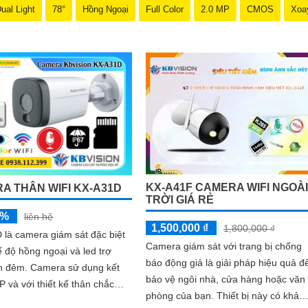
ual Light
78°
Hồng Ngoại
Full Color
2.0 MP
CMOS
Xoa
KX-A41F CAMERA WIFI NGOÀI
A THÂN WIFI KX-A31D
TRỜI GIÁ RẺ
5%
liên hệ
1,500,000 ₫
1,800,000 ₫
là camera giám sát đặc biệt
Camera giám sát với trang bị chống
ế độ hồng ngoại và led trợ
báo động giả là giải pháp hiệu quả đ
era sử dụng kết
bảo vệ ngôi nhà, cửa hàng hoặc văn
IP và với thiết kế thân chắc
phòng của bạn. Thiết bị này có khả
m theo đấy là khả năng chống