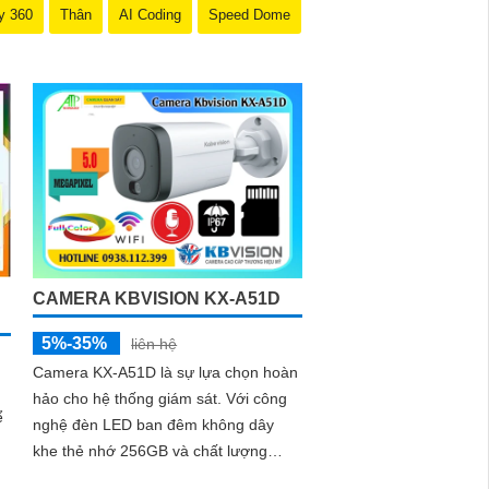
y 360
Thân
AI Coding
Speed Dome
CAMERA KBVISION KX-A51D
5%-35%
liên hệ
Camera KX-A51D là sự lựa chọn hoàn
hảo cho hệ thống giám sát. Với công
ể
nghệ đèn LED ban đêm không dây
khe thẻ nhớ 256GB và chất lượng
hình ảnh 5.0 MP hình ảnh sắc nét