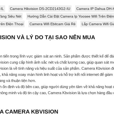
IL
Camera Hikvision DS-2CD2143G2-IU
Camera IP Dahua DH-
àng Siêu Nét
Hướng Dẫn Cài Đặt Camera Ip Yoosee Wifi Trên Điện
rên Điện Thoại
Camera Wifi Ebitcam Giá Rẻ
Lắp Camera Wifi Gi
ISION VÀ LÝ DO TẠI SAO NÊN MUA
 tiến trong lĩnh vực giám sát an ninh. Sản phẩm được thiết kế để đ
sion cung cấp hình ảnh sắc nét và chất lượng cao, giúp quan sát mọi
ion là về tính năng và hiệu suất của sản phẩm. Camera Kbvision đư
khả năng xoay màn hình linh hoạt và hỗ trợ kết nối internet để giám
ng và thuận tiện hơn.
nh ổn định và độ bền cao, giúp người dùng yên tâm về khả năng hoạt 
 thông minh và độ tin cậy cao, Camera Kbvision là lựa chọn hàng đầu 
ỦA CAMERA KBVISION