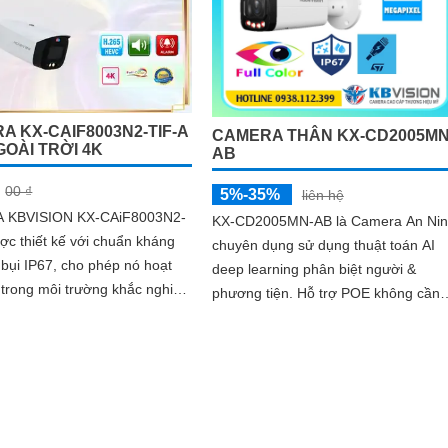
sự kiện thông minh giúp nâng cao hi
quả giám sát an ninh
A KX-CAIF8003N2-TIF-A
CAMERA THÂN KX-CD2005MN
GOÀI TRỜI 4K
AB
00 ₫
5%-35%
liên hệ
 KBVISION KX-CAiF8003N2-
KX-CD2005MN-AB là Camera An Ni
ợc thiết kế với chuẩn kháng
chuyên dụng sử dụng thuật toán AI
bụi IP67, cho phép nó hoạt
deep learning phân biệt người &
 trong môi trường khắc nghiệt
phương tiện. Hỗ trợ POE không cần
và thời tiết xấu. Ngoài ra, CAMERA...
dây nguồn. Trang bị đèn Led giúp nhìn
hình...