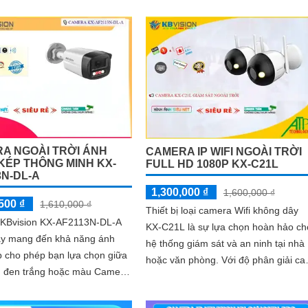
năng phân biệt người và xe với các...
67 tích hợp micro giúp thu âm
 âm thanh
A NGOÀI TRỜI ÁNH
CAMERA IP WIFI NGOÀI TRỜI
KÉP THÔNG MINH KX-
FULL HD 1080P KX-C21L
3N-DL-A
1,300,000 ₫
1,600,000 ₫
500 ₫
1,610,000 ₫
Thiết bị loại camera Wifi không dây
KBvision KX-AF2113N-DL-A
KX-C21L là sự lựa chọn hoàn hảo ch
này mang đến khả năng ánh
hệ thống giám sát và an ninh tại nhà
p cho phép bạn lựa chọn giữa
hoặc văn phòng. Với độ phân giải cao,
h đen trắng hoặc màu Camera
hình ảnh sắc nét và góc nhìn rộng,
X-AF2113N-DL-A đi kèm với
camera KX-C21L giúp bạn quan sát
...