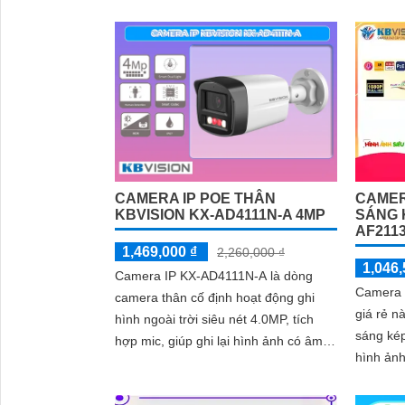
'
Tính năng tiên tiến giúp giữ an...
nước IP 
kèm với
CAMERA IP POE THÂN
CAMER
KBVISION KX-AD4111N-A 4MP
SÁNG 
AF211
1,469,000 ₫
2,260,000 ₫
1,046,
Camera IP KX-AD4111N-A là dòng
Camera 
camera thân cố định hoạt động ghi
giá rẻ 
hình ngoài trời siêu nét 4.0MP, tích
sáng ké
hợp mic, giúp ghi lại hình ảnh có âm
hình ản
thanh rõ ràng chân thực
model K
tính năng