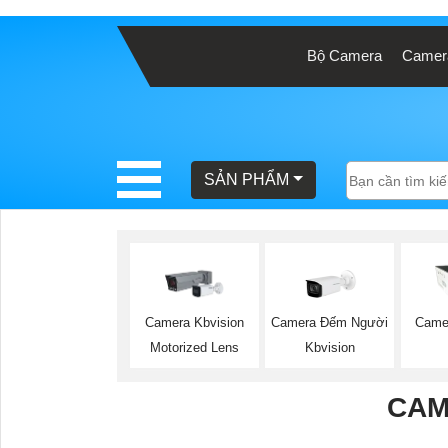
Bộ Camera
Camera
BÁO
GIÁ
TRỌN
GÓI
SẢN PHẨM
SẢN
PHẨM
Camera Đếm Người
Camera Kbvision
Came
Kbvision
Motorized Lens
TƯ
VẤN
CAM
LẮP