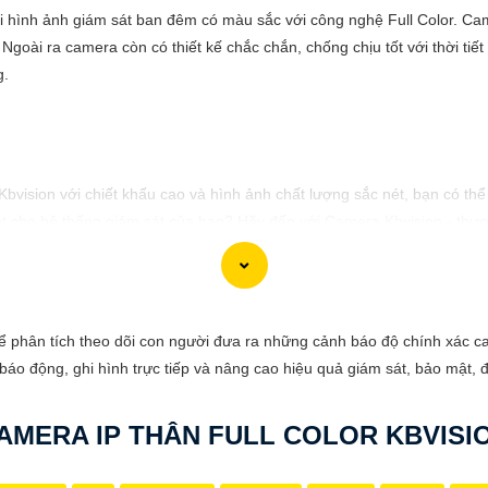
ại hình ảnh giám sát ban đêm có màu sắc với công nghệ Full Color. C
 Ngoài ra camera còn có thiết kế chắc chắn, chống chịu tốt với thời tiế
g.
 Kbvision với chiết khấu cao và hình ảnh chất lượng sắc nét, bạn có t
t cho hệ thống giám sát của bạn? Hãy đến với Camera Kbvision - thươn
nh chất lượng cao, rõ nét và độ tin cậy cao. Đừng để bất kỳ sự cố n
gia đình và tài sản của bạn ngay hôm nay!"
 phù hợp với nhu cầu cụ thể của bạn. Chúc bạn thành công!
 phân tích theo dõi con người đưa ra những cảnh báo độ chính xác cao
áo động, ghi hình trực tiếp và nâng cao hiệu quả giám sát, bảo mật, đ
AMERA IP THÂN FULL COLOR KBVISI