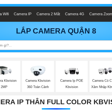
 Wifi
Camera IP
Camera 2 Mắt
Camera 4G
Camera Zoo
LẮP CAMERA QUẬN 8
ra Kbvision
Camera Kbvision
Camera Ip POE
Camera Có C
2MP
360 Toàn Cảnh
Kbvision
Xâm Nhập Kbv
ERA IP THÂN FULL COLOR KBVI