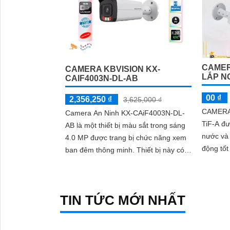
CAMER
CAMERA KBVISION KX-
LẮP N
CAIF4003N-DL-AB
00 ₫
2,356,250 ₫
3,625,000 ₫
CAMERA
Camera An Ninh KX-CAiF4003N-DL-
TiF-A đư
AB là một thiết bị màu sắt trong sáng
nước và 
4.0 MP được trang bị chức năng xem
động tốt
ban đêm thông minh. Thiết bị này có
khả năng hiển thị màu sắc cả vào
ban...
TIN TỨC MỚI NHẤT