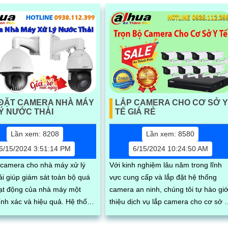
 ĐẶT CAMERA NHÀ MÁY
LẮP CAMERA CHO CƠ SỞ Y
Ý NƯỚC THẢI
TẾ GIÁ RẺ
Lần xem: 8208
Lần xem: 8580
6/15/2024 3:51:14 PM
6/15/2024 10:24:50 AM
 camera cho nhà máy xử lý
Với kinh nghiệm lâu năm trong lĩnh
ải giúp giám sát toàn bộ quá
vực cung cấp và lắp đặt hệ thống
oạt động của nhà máy một
camera an ninh, chúng tôi tự hào giớ
 xác và hiệu quả. Hệ thống
thiệu dịch vụ lắp camera cho cơ sở y
sẽ cung cấp các hình ảnh rõ
tế với giá cả phải chăng. Hệ thống...