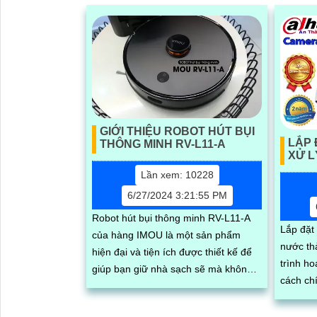
GIỚI THIỆU ROBOT HÚT BỤI
LẮP
THÔNG MINH RV-L11-A
XỬ L
Lần xem: 10228
6/27/2024 3:21:55 PM
Robot hút bụi thông minh RV-L11-A
Lắp đặt
của hàng IMOU là một sản phẩm
nước th
hiện đại và tiện ích được thiết kế để
trình h
giúp bạn giữ nhà sạch sẽ mà không
cách chính
cần phải dành nhiều thời gian và
camera 
công sức. ...
nét...