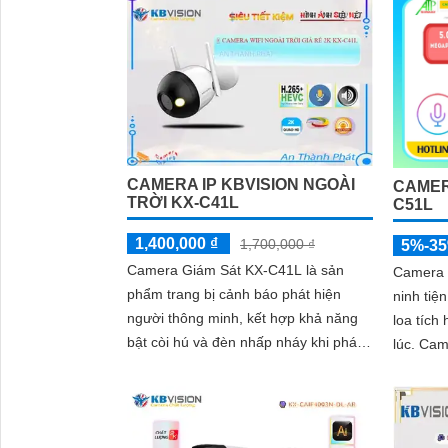
CAMERA IP KBVISION NGOÀI
CAMER
TRỜI KX-C41L
C51L
1,400,000 ₫
1,700,000 ₫
5%-3
Camera Giám Sát KX-C41L là sản
Camera 
phẩm trang bị cảnh báo phát hiện
ninh tiệ
người thông minh, kết hợp khả năng
loa tích
bật còi hú và đèn nhấp nháy khi phát
lúc. Camera có khả năng kết nối wifi
hiện xâm nhập. Sử dụng công nghệ
và sử d
chip xử...
cho hình