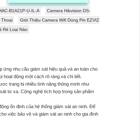
giải cao giúp hình ảnh rõ nét và sắc
nét
HAC-B1A21P-U-IL-A
Camera Hikvision DS-
 Thoại
Giới Thiệu Camera Wifi Dùng Pin EZVIZ
á Rẻ Loại Nào
áp ứng nhu cầu giám sát hiệu quả và an toàn cho
 hoạt động một cách rõ ràng và chi tiết.
ợc trang bị nhiều tính năng thông minh như
 sát từ xa. Cộng nghệ tích hợp trong sản phẩm
động ổn định của hệ thống giám sát an ninh. Để
cho việc bảo vệ và giám sát an ninh cho gia đình