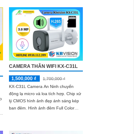
CAMERA THÂN WIFI KX-C31L
1,500,000 ₫
1,700,000 ₫
KX-C31L Camera An Ninh chuyển
động lạ micro và loa tích hợp. Chip xử
o
lý CMOS hình ảnh đẹp ánh sáng kép
ban đêm. Hình ảnh đêm Full Color
30m IP Wifi lưu trữ 256GB