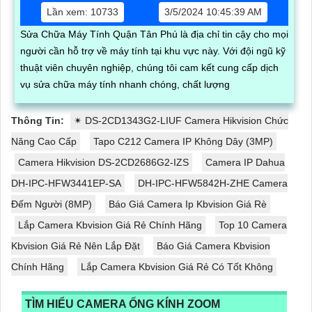
Lần xem: 10733
3/5/2024 10:45:39 AM
Sửa Chữa Máy Tính Quận Tân Phú là địa chỉ tin cậy cho mọi
người cần hỗ trợ về máy tính tại khu vực này. Với đội ngũ kỹ
thuật viên chuyên nghiệp, chúng tôi cam kết cung cấp dịch
vụ sửa chữa máy tính nhanh chóng, chất lượng
Thông Tin:
✴ DS-2CD1343G2-LIUF Camera Hikvision Chức
Năng Cao Cấp
Tapo C212 Camera IP Không Dây (3MP)
Camera Hikvision DS-2CD2686G2-IZS
Camera IP Dahua
DH-IPC-HFW3441EP-SA
DH-IPC-HFW5842H-ZHE Camera
Đếm Người (8MP)
Báo Giá Camera Ip Kbvision Giá Rè
Lắp Camera Kbvision Giá Rẻ Chính Hãng
Top 10 Camera
Kbvision Giá Rẻ Nên Lắp Đặt
Báo Giá Camera Kbvision
Chính Hãng
Lắp Camera Kbvision Giá Rẻ Có Tốt Không
TÌM HIỂU CAMERA ỐNG KÍNH ZOOM