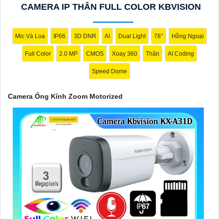
CAMERA IP THÂN FULL COLOR KBVISION
Mic Và Loa
IP66
3D DNR
AI
Dual Light
78°
Hồng Ngoại
Full Color
2.0 MP
CMOS
Xoay 360
Thân
AI Coding
Speed Dome
'
Camera Ống Kính Zoom Motorized