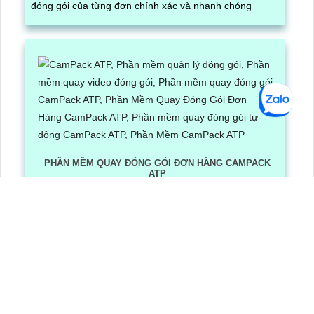
đóng gói của từng đơn chính xác và nhanh chóng
PHẦN MỀM QUAY ĐÓNG GÓI ĐƠN HÀNG CAMPACK
ATP
Lần xem: 1194
6/30/2026 3:16:12 PM
Phần Mềm Quay Đóng Gói Đơn Hàng CamPack ATP là
phần mềm có tích hợp công nghệ Ai nhận diện và dọc
mã QR/ bar code khi camera quay được mã vận đơn
LẮP CAMERA QUẬN 8