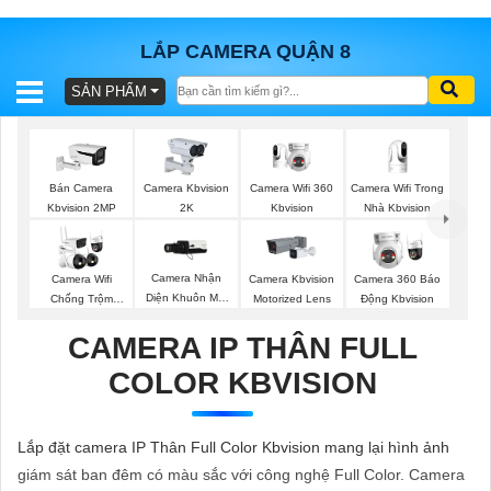
LẮP CAMERA QUẬN 8
SẢN PHẨM
BÁO
GIÁ
TRỌN
GÓI
Camera Wifi 360
Camera Wifi Trong
Bán Camera
Camera Kbvision
Kbvision
Nhà Kbvision
Kbvision 2MP
2K
SẢN
Camera Nhận
Camera Wifi
Camera Kbvision
Camera 360 Báo
Diện Khuôn Mặt
Chống Trộm
Motorized Lens
Động Kbvision
PHẨM
Kbvision
Kbvision
CAMERA IP THÂN FULL
COLOR KBVISION
TƯ
VẤN
Lắp đặt camera IP Thân Full Color Kbvision mang lại hình ảnh
LẮP
giám sát ban đêm có màu sắc với công nghệ Full Color. Camera