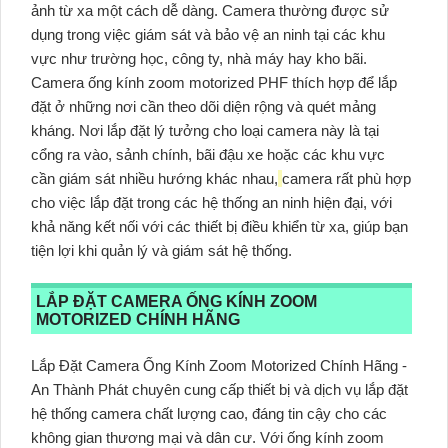
ảnh từ xa một cách dễ dàng. Camera thường được sử
dụng trong việc giám sát và bảo vệ an ninh tại các khu
vực như trường học, công ty, nhà máy hay kho bãi.
Camera ống kính zoom motorized PHF thích hợp để lắp
đặt ở những nơi cần theo dõi diện rộng và quét mảng
kháng. Nơi lắp đặt lý tưởng cho loại camera này là tại
cổng ra vào, sảnh chính, bãi đậu xe hoặc các khu vực
cần giám sát nhiều hướng khác nhau,
camera rất phù hợp
cho việc lắp đặt trong các hệ thống an ninh hiện đại, với
khả năng kết nối với các thiết bị điều khiển từ xa, giúp bạn
tiện lợi khi quản lý và giám sát hệ thống.
LẮP ĐẶT CAMERA ỐNG KÍNH ZOOM
MOTORIZED CHÍNH HÃNG
Lắp Đặt Camera Ống Kính Zoom Motorized Chính Hãng -
An Thành Phát chuyên cung cấp thiết bị và dịch vụ lắp đặt
hệ thống camera chất lượng cao, đáng tin cậy cho các
không gian thương mại và dân cư. Với ống kính zoom