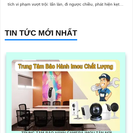
tích vi phạm vượt trội: lấn làn, đi ngược chiều, phát hiện kẹt
xe, ANPR chính xác >99%
TIN TỨC MỚI NHẤT