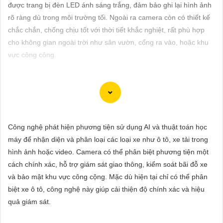
ĐẶT
được trang bị đèn LED ánh sáng trắng, đảm bảo ghi lại hình ảnh
rõ ràng dù trong môi trường tối. Ngoài ra camera còn có thiết kế
chắc chắn, chống chịu tốt với thời tiết khắc nghiệt, rất phù hợp
cho không gian ngoài trời như sân vườn, cổng ra vào, hoặc khu
PHỤ
vực công cộng.
KIỆN
CAMERA
Camera ống kính zoom motorized hình ảnh sắc nét là lựa chọn
TƯ
lý tưởng cho việc giám sát chất lượng cao trong mọi điều kiện
Công nghệ phát hiện phương tiện sử dụng AI và thuật toán học
VẤN
ánh sáng. Với chức năng zoom motorized, bạn có thể điều chỉnh
máy để nhận diện và phân loại các loại xe như ô tô, xe tải trong
DỊCH
tiêu cự của ống kính một cách linh hoạt và dễ dàng từ xa, giúp
hình ảnh hoặc video. Camera có thể phân biệt phương tiện một
VỤ
quan sát các vị trí xa gần một cách chính xác và rõ ràng. Hình
cách chính xác, hỗ trợ giám sát giao thông, kiểm soát bãi đỗ xe
ảnh từ camera này sắc nét và chi tiết, giúp bạn dễ dàng nhận
và bảo mật khu vực công cộng. Mặc dù hiện tại chỉ có thể phân
diện và phân biệt chi tiết trong hình ảnh.
biệt xe ô tô, công nghệ này giúp cải thiện độ chính xác và hiệu
quả giám sát.