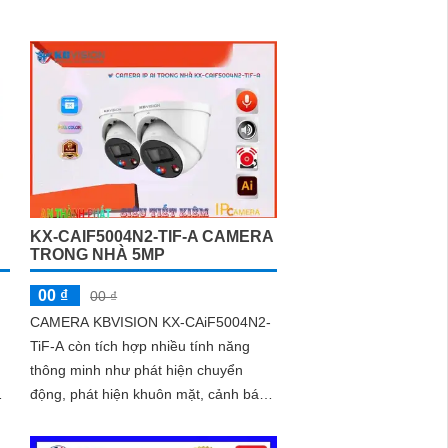
.
Full Color 50m chuyên dụng cho
xưởng sản xuất, kho hàngCamera giá
rẻ KX-CAiF4003UN-TiF-A, độ phân
giải 4
KX-CAIF5004N2-TIF-A CAMERA
TRONG NHÀ 5MP
00 ₫
00 ₫
CAMERA KBVISION KX-CAiF5004N2-
TiF-A còn tích hợp nhiều tính năng
thông minh như phát hiện chuyển
ôi
động, phát hiện khuôn mặt, cảnh báo
âm thanh và động tác, giúp tăng
cường tính...