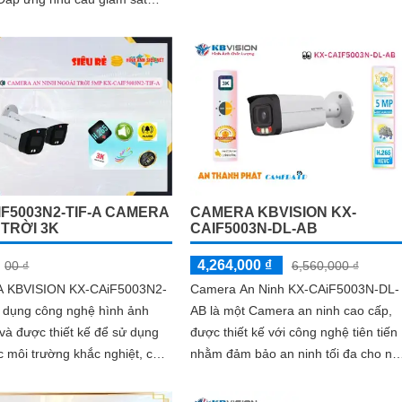
như chống ngược sáng, hỗ trợ hồng..
 với ánh sáng kép thông
nh ảnh chất lượng 8
IF5003N2-TIF-A CAMERA
CAMERA KBVISION KX-
 TRỜI 3K
CAIF5003N-DL-AB
4,264,000 ₫
00 ₫
6,560,000 ₫
 KBVISION KX-CAiF5003N2-
Camera An Ninh KX-CAiF5003N-DL-
ử dụng công nghệ hình ảnh
AB là một Camera an ninh cao cấp,
n và được thiết kế để sử dụng
được thiết kế với công nghệ tiên tiến
c môi trường khắc nghiệt, có
nhằm đảm bảo an ninh tối đa cho ng
g chống nước và chống bụi
nhà hoặc doanh nghiệp của bạn. Với
độ phân giải cao, camera cho hình