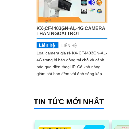
KX-CF4403GN-AL-4G CAMERA
THÂN NGOÀI TRỜI
Liên hệ
LIÊN HỆ
Loại camera giá rẻ KX-CF4403GN-AL-
4G trang bị báo động tại chỗ và cảnh
báo qua điện thoại IP. Có khả năng
giám sát ban đêm với ánh sáng kép
thông minh Ultra 2k, hình ảnh sắc nét
TIN TỨC MỚI NHẤT