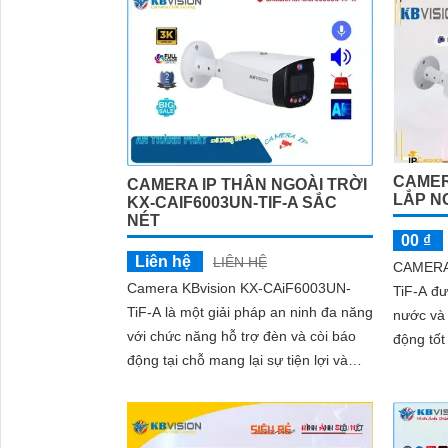
sáng, chống nước và bụi
CAMER
CAMERA IP THÂN NGOÀI TRỜI
LẮP N
KX-CAIF6003UN-TIF-A SẮC
NÉT
00 ₫
Liên hệ
LIÊN HỆ
CAMERA
Camera KBvision KX-CAiF6003UN-
TiF-A đư
TiF-A là một giải pháp an ninh đa năng
nước và 
với chức năng hỗ trợ đèn và còi báo
động tốt
động tại chỗ mang lại sự tiện lợi và
linh hoạt trong lắp đặt. Công nghệ...