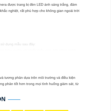
amera được trang bị đèn LED ánh sáng trắng, đảm
t khắc nghiệt, rất phù hợp cho không gian ngoài trời
hể sử dụng mẫu sau đây:
g hiệu uy tín với chiết khấu cao. Với công nghệ
ào xảy ra mà không có sự giám sát chuyên nghiệp.
và tương phản dựa trên môi trường và điều kiện
ng phản tốt hơn trong mọi tình huống giám sát, từ
ON