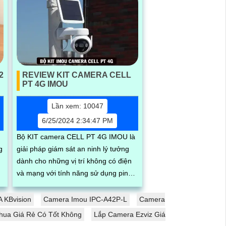
2
REVIEW KIT CAMERA CELL
PT 4G IMOU
Lần xem: 10047
6/25/2024 2:34:47 PM
Bộ KIT camera CELL PT 4G IMOU là
g
giải pháp giám sát an ninh lý tưởng
dành cho những vị trí không có điện
và mạng với tính năng sử dụng pin
i
năng lượng mặt trời và sim 4G. Ngoài
ra...
 KBvision
Camera Imou IPC-A42P-L
Camera
hua Giá Rẻ Có Tốt Không
Lắp Camera Ezviz Giá