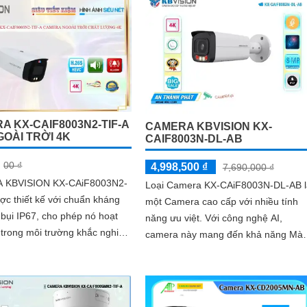
ảnh sắc nét và chất lượng
A KX-CAIF8003N2-TIF-A
CAMERA KBVISION KX-
GOÀI TRỜI 4K
CAIF8003N-DL-AB
00 ₫
4,998,500 ₫
7,690,000 ₫
 KBVISION KX-CAiF8003N2-
Loại Camera KX-CAiF8003N-DL-AB l
ợc thiết kế với chuẩn kháng
một Camera cao cấp với nhiều tính
bụi IP67, cho phép nó hoạt
năng ưu việt. Với công nghệ AI,
 trong môi trường khắc nghiệt
camera này mang đến khả năng Mà
và thời tiết xấu. Ngoài ra, CAMERA...
Ban Đêm cho hình ảnh xem ban đê
đẹp hơn