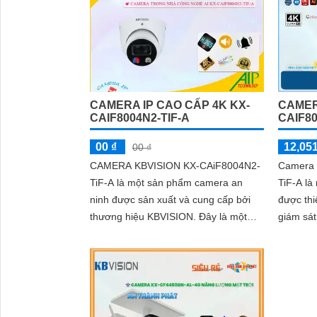
CAMERA IP CAO CẤP 4K KX-
CAMER
CAIF8004N2-TIF-A
CAIF80
00 ₫
12,051
00 ₫
CAMERA KBVISION KX-CAiF8004N2-
Camera 
TiF-A là một sản phẩm camera an
TiF-A là
ninh được sản xuất và cung cấp bởi
được thi
thương hiệu KBVISION. Đây là một
giám sát an ninh. 
loại camera IP có độ phân giải cao lên
và khả n
đến 8
này giúp 
trong mọ