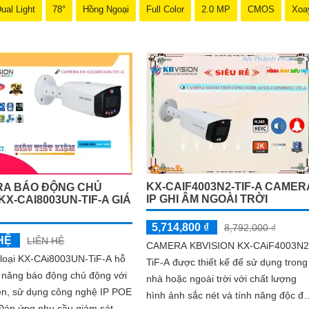
ual Light
78°
Hồng Ngoại
Full Color
2.0 MP
CMOS
Xoa
KX-CAIF4003N2-TIF-A CAMER
A BÁO ĐỘNG CHỦ
IP GHI ÂM NGOÀI TRỜI
X-CAI8003UN-TIF-A GIÁ
5,714,800 ₫
8,792,000 ₫
HỆ
LIÊN HỆ
CAMERA KBVISION KX-CAiF4003N2
loại KX-CAi8003UN-TiF-A hỗ
TiF-A được thiết kế để sử dụng trong
c năng báo động chủ động với
nhà hoặc ngoài trời với chất lượng
đèn, sử dụng công nghệ IP POE
hình ảnh sắc nét và tính năng độc đ