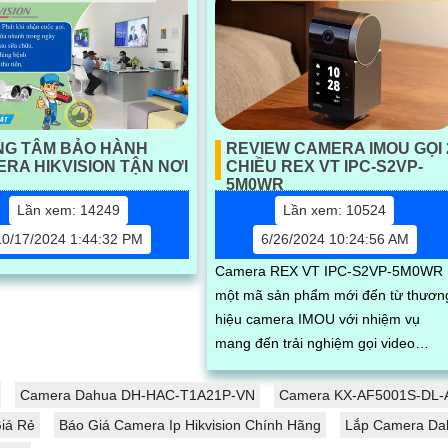
NG TÂM BẢO HÀNH
REVIEW CAMERA IMOU GỌI 
RA HIKVISION TẬN NƠI
CHIỀU REX VT IPC-S2VP-
5M0WR
Lần xem: 14249
Lần xem: 10524
10/17/2024 1:44:32 PM
6/26/2024 10:24:56 AM
Camera REX VT IPC-S2VP-5M0WR
một mã sản phẩm mới đến từ thươn
hiệu camera IMOU với nhiệm vụ
mang đến trải nghiệm gọi video
nhanh chóng và chính xác cho ngườ
già và trẻ em. Với...
Camera Dahua DH-HAC-T1A21P-VN
Camera KX-AF5001S-DL-A
iá Rẻ
Báo Giá Camera Ip Hikvision Chính Hãng
Lắp Camera Da