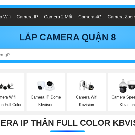
 Wifi
Camera IP
Camera 2 Mắt
Camera 4G
Camera Zoo
LẮP CAMERA QUẬN 8
Camera Wifi
mera Wifi
Camera IP Dome
Camera Spe
Kbvision
on Full Color
Kbviison
Kbvision
ERA IP THÂN FULL COLOR KBVI