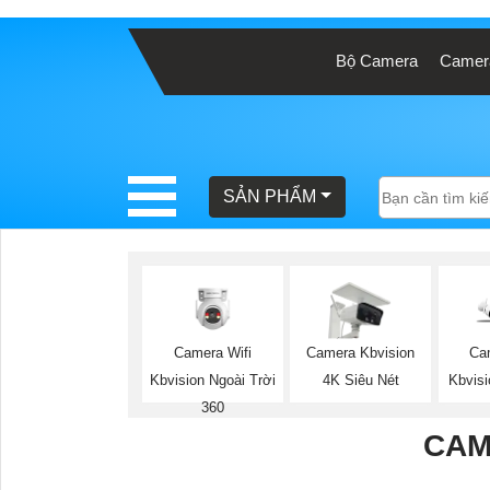
Bộ Camera
Camera
BÁO
GIÁ
TRỌN
GÓI
SẢN PHẨM
SẢN
PHẨM
Camera Wifi
Camera Kbvision
Ca
Kbvision Ngoài Trời
4K Siêu Nét
Kbvisi
TƯ
360
VẤN
CAM
LẮP