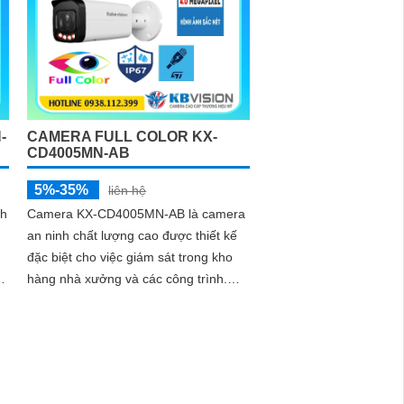
Nghệ POE KX-CAiF8003UN-TiF-A tích
hợp chức năng cao cấp Thu Âm Và
Loa rõ ràng để mang lại trải nghiệm
hình ảnh và âm thanh tốt nhất
-
CAMERA FULL COLOR KX-
CD4005MN-AB
5%-35%
liên hệ
nh
Camera KX-CD4005MN-AB là camera
an ninh chất lượng cao được thiết kế
đặc biệt cho việc giám sát trong kho
hàng nhà xưởng và các công trình.
Với thiết kế thân kim loại chống báo
động giả camera có độ phân giải Ultra
2k 4