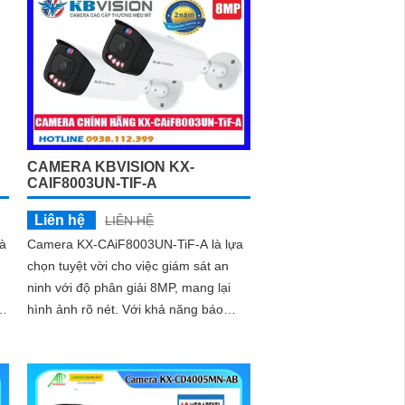
CAMERA KBVISION KX-
CAIF8003UN-TIF-A
Liên hệ
LIÊN HỆ
à
Camera KX-CAiF8003UN-TiF-A là lựa
chọn tuyệt vời cho việc giám sát an
ninh với độ phân giải 8MP, mang lại
u
hình ảnh rõ nét. Với khả năng báo
m
động chủ động bằng đèn led xanh đỏ
và còi hú 110dB, camera đảm bảo
phát hiện và cảnh báo khi có xâm
nhậpThiết bị Camera Giá Rẻ Công