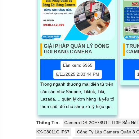
GIẢI PHÁP QUẢN LÝ ĐÓNG
TRU
GÓI BẰNG CAMERA
CAME
Lần xem: 6965
6/11/2025 2:33:44 PM
Trong ngành thương mại điện tử trên
các sàn như Shopee, Tiktok, Tiki,
Lazada,… quản lý đơn hàng là yếu tố
then chốt để chủ shop xử lý hiệu quả
mọi vấn đề phát sinh. An Thành Phát
giới thiệu giải pháp quản lý đóng
Thông Tin:
Camera DS-2CE78U1T-IT3F Sắc Nét
hàng bằng phần mềm trên máy tính
KX-C8011C IP67
Công Ty Lắp Camera Quận 8 G
kết hợp camera soi mã vận đơn,