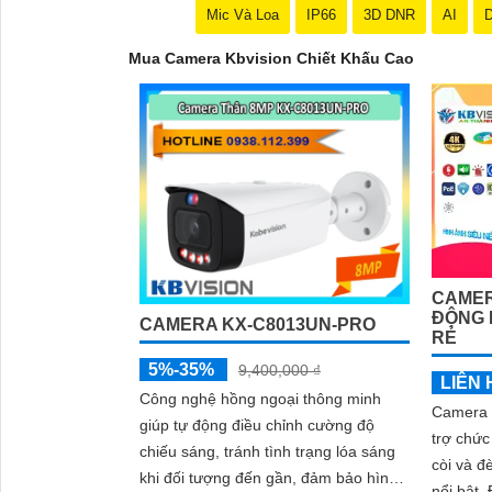
Mic Và Loa
IP66
3D DNR
AI
D
Mua Camera Kbvision Chiết Khấu Cao
CAMER
ĐỘNG K
CAMERA KX-C8013UN-PRO
RẺ
5%-35%
9,400,000 ₫
LIÊN 
Công nghệ hồng ngoại thông minh
Camera 
giúp tự động điều chỉnh cường độ
trợ chứ
chiếu sáng, tránh tình trạng lóa sáng
còi và 
khi đối tượng đến gần, đảm bảo hình
nổi bật. Đáp ứng nhu cầu giám sát