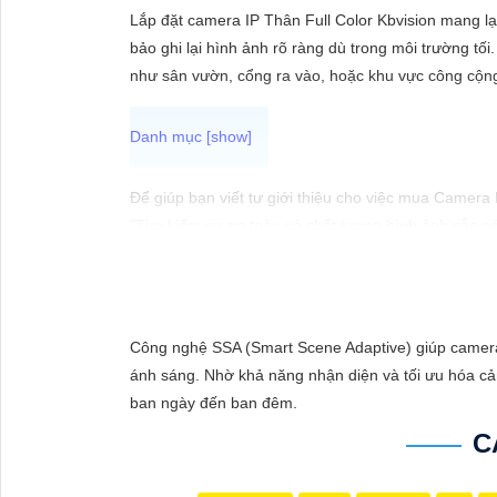
ĐẶT
Lắp đặt camera IP Thân Full Color Kbvision mang l
bảo ghi lại hình ảnh rõ ràng dù trong môi trường tối.
như sân vườn, cổng ra vào, hoặc khu vực công cộn
PHỤ
KIỆN
CAMERA
Để giúp bạn viết tư giới thiệu cho việc mua Camera
"Tìm kiếm sự an toàn và chất lượng hình ảnh sắc né
hàng đầu, Camera Kbvision mang đến cho bạn hình ả
TƯ
Hãy đầu tư vào Camera Kbvision và yên tâm bảo vệ 
VẤN
Bạn có thể điều chỉnh và thêm vào nội dung trên để
DỊCH
Công nghệ SSA (Smart Scene Adaptive) giúp camera 
VỤ
ánh sáng. Nhờ khả năng nhận diện và tối ưu hóa cản
ban ngày đến ban đêm.
C