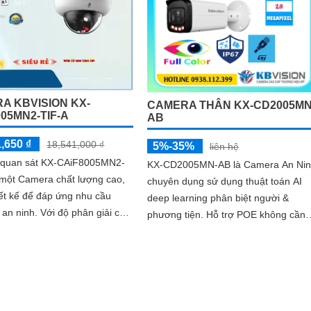
A KBVISION KX-
CAMERA THÂN KX-CD2005MN
05MN2-TIF-A
AB
,650 ₫
18,541,000 ₫
5%-35%
liên hệ
quan sát KX-CAiF8005MN2-
KX-CD2005MN-AB là Camera An Ni
 một Camera chất lượng cao,
chuyên dụng sử dụng thuật toán AI
ết kế để đáp ứng nhu cầu
deep learning phân biệt người &
Với độ phân giải cao
phương tiện. Hỗ trợ POE không cần
ăng zoom linh hoạt, camera
dây nguồn. Trang bị đèn Led giúp nhìn
quan sát rõ nét và chi tiết
hình...
i điều kiện ánh sáng