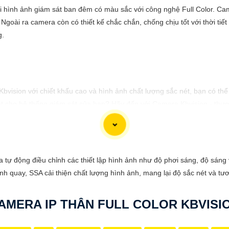
ại hình ảnh giám sát ban đêm có màu sắc với công nghệ Full Color. C
 Ngoài ra camera còn có thiết kế chắc chắn, chống chịu tốt với thời tiế
g.
 Kbvision với chiết khấu cao và hình ảnh chất lượng sắc nét, bạn có t
t cho hệ thống giám sát của bạn? Hãy đến với Camera Kbvision - thươn
nh chất lượng cao, rõ nét và độ tin cậy cao. Đừng để bất kỳ sự cố n
gia đình và tài sản của bạn ngay hôm nay!"
 phù hợp với nhu cầu cụ thể của bạn. Chúc bạn thành công!
tự động điều chỉnh các thiết lập hình ảnh như độ phơi sáng, độ sáng 
h quay, SSA cải thiện chất lượng hình ảnh, mang lại độ sắc nét và tươ
AMERA IP THÂN FULL COLOR KBVISI