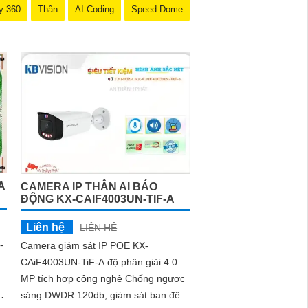
y 360
Thân
AI Coding
Speed Dome
A
CAMERA IP THÂN AI BÁO
ĐỘNG KX-CAIF4003UN-TIF-A
Liên hệ
LIÊN HỆ
-
Camera giám sát IP POE KX-
CAiF4003UN-TiF-A độ phân giải 4.0
MP tích hợp công nghệ Chống ngược
áo
sáng DWDR 120db, giám sát ban đêm