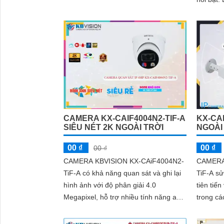
'
ảnh luôn rõ nét trong đêm. Bên cạnh
ban đêm
đó, công nghệ giảm nhiễu 3DNR và
minh, hì
chống ngược sáng DWDR giúp
camera tái tạo màu sắc chính xác và
rõ ràng trong mọi điều kiện ánh sáng
phức tạp như ngược sáng mạnh hay
thiếu sáng
CAMERA KX-CAIF4004N2-TIF-A
KX-CA
SIÊU NÉT 2K NGOÀI TRỜI
NGOÀI
00 ₫
00 ₫
00 ₫
CAMERA KBVISION KX-CAiF4004N2-
CAMERA
TiF-A có khả năng quan sát và ghi lại
TiF-A s
hình ảnh với độ phân giải 4.0
tiên tiế
Megapixel, hỗ trợ nhiều tính năng an
trong cá
ninh và được trang bị các công nghệ
khả năn
tiên tiến như hồng ngoại, chống ngược
đạt...