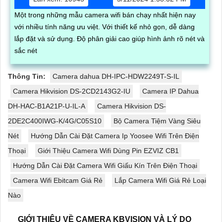
Một trong những mẫu camera wifi bán chạy nhất hiện nay
với nhiều tính năng ưu việt. Với thiết kế nhỏ gọn, dễ dàng
lắp đặt và sử dụng. Độ phân giải cao giúp hình ảnh rõ nét và
sắc nét
Thông Tin:
Camera dahua DH-IPC-HDW2249T-S-IL
Camera Hikvision DS-2CD2143G2-IU
Camera IP Dahua
DH-HAC-B1A21P-U-IL-A
Camera Hikvision DS-
2DE2C400IWG-K/4G/C05S10
Bộ Camera Tiệm Vàng Siêu
Nét
Hướng Dẫn Cài Đặt Camera Ip Yoosee Wifi Trên Điện
Thoại
Giới Thiệu Camera Wifi Dùng Pin EZVIZ CB1
Hướng Dẫn Cài Đặt Camera Wifi Giấu Kín Trên Điện Thoại
Camera Wifi Ebitcam Giá Rẻ
Lắp Camera Wifi Giá Rẻ Loại
Nào
GIỚI THIỆU VỀ CAMERA KBVISION VÀ LÝ DO