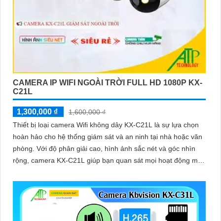
CAMERA IP WIFI NGOÀI TRỜI FULL HD 1080P KX-
C21L
1,300,000 ₫
1,600,000 ₫
Thiết bị loại camera Wifi không dây KX-C21L là sự lựa chọn
hoàn hảo cho hệ thống giám sát và an ninh tại nhà hoặc văn
phòng. Với độ phân giải cao, hình ảnh sắc nét và góc nhìn
rộng, camera KX-C21L giúp bạn quan sát mọi hoạt động một
cách dễ dàng