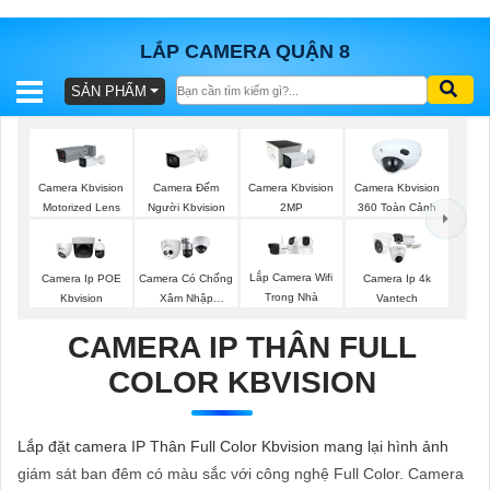
LẮP CAMERA QUẬN 8
SẢN PHẨM
BÁO
GIÁ
TRỌN
GÓI
Camera Đếm
Camera Kbvision
Camera Kbvision
Camera Kbvision
Người Kbvision
Motorized Lens
2MP
360 Toàn Cảnh
SẢN
Lắp Camera Wifi
Camera Ip POE
Camera Có Chống
Camera Ip 4k
Trong Nhà
Kbvision
Xâm Nhập
Vantech
PHẨM
Kbvision
CAMERA IP THÂN FULL
COLOR KBVISION
TƯ
VẤN
Lắp đặt camera IP Thân Full Color Kbvision mang lại hình ảnh
LẮP
giám sát ban đêm có màu sắc với công nghệ Full Color. Camera