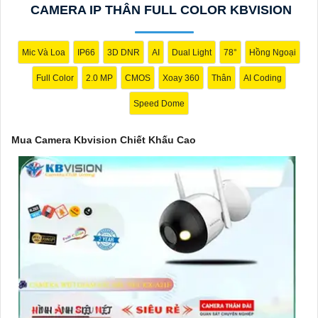
CAMERA IP THÂN FULL COLOR KBVISION
Bạn có thể điều chỉnh và thêm vào nội dung trên để phù hợp với
nhu cầu cụ thể của bạn. Chúc bạn thành công!
Mic Và Loa
IP66
3D DNR
AI
Dual Light
78°
Hồng Ngoại
Full Color
2.0 MP
CMOS
Xoay 360
Thân
AI Coding
Speed Dome
Mua Camera Kbvision Chiết Khấu Cao
'