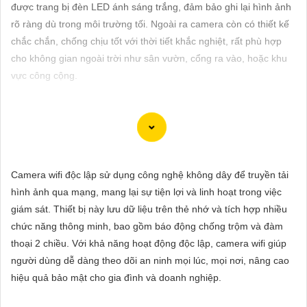
ĐẶT
được trang bị đèn LED ánh sáng trắng, đảm bảo ghi lại hình ảnh
rõ ràng dù trong môi trường tối. Ngoài ra camera còn có thiết kế
chắc chắn, chống chịu tốt với thời tiết khắc nghiệt, rất phù hợp
cho không gian ngoài trời như sân vườn, cổng ra vào, hoặc khu
PHỤ
vực công cộng.
KIỆN
CAMERA
Để giúp bạn viết tư giới thiệu cho việc mua Camera Kbvision với
TƯ
chiết khấu cao và hình ảnh chất lượng sắc nét, bạn có thể sử
Camera wifi độc lập sử dụng công nghệ không dây để truyền tải
VẤN
dụng mẫu sau đây:
hình ảnh qua mạng, mang lại sự tiện lợi và linh hoạt trong việc
DỊCH
"Tìm kiếm sự an toàn và chất lượng hình ảnh sắc nét cho hệ
giám sát. Thiết bị này lưu dữ liệu trên thẻ nhớ và tích hợp nhiều
VỤ
thống giám sát của bạn? Hãy đến với Camera Kbvision - thương
chức năng thông minh, bao gồm báo động chống trộm và đàm
hiệu uy tín với chiết khấu cao. Với công nghệ hàng đầu, Camera
thoại 2 chiều. Với khả năng hoạt động độc lập, camera wifi giúp
Kbvision mang đến cho bạn hình ảnh chất lượng cao, rõ nét và
người dùng dễ dàng theo dõi an ninh mọi lúc, mọi nơi, nâng cao
độ tin cậy cao. Đừng để bất kỳ sự cố nào xảy ra mà không có sự
hiệu quả bảo mật cho gia đình và doanh nghiệp.
giám sát chuyên nghiệp. Hãy đầu tư vào Camera Kbvision và
yên tâm bảo vệ gia đình và tài sản của bạn ngay hôm nay!"