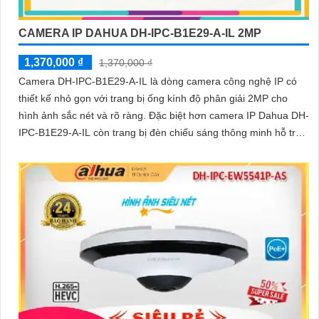
CAMERA IP DAHUA DH-IPC-B1E29-A-IL 2MP
1,370,000 ₫
1,370,000 ₫
Camera DH-IPC-B1E29-A-IL là dòng camera công nghệ IP có
thiết kế nhỏ gọn với trang bị ống kính độ phân giải 2MP cho
hình ảnh sắc nét và rõ ràng. Đặc biệt hơn camera IP Dahua DH-
IPC-B1E29-A-IL còn trang bị đèn chiếu sáng thông minh hỗ trợ
giám sát bảo vệ an ninh ban đêm hiệu quả