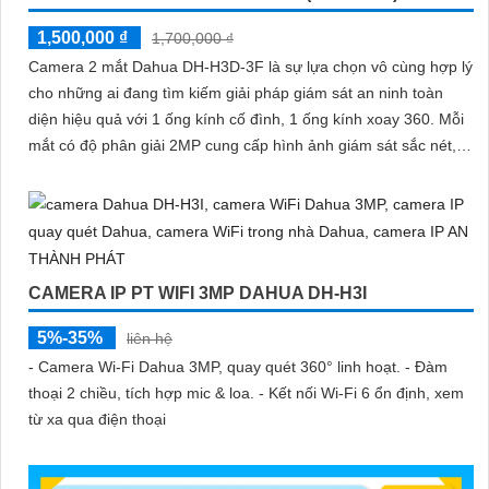
1,500,000 ₫
1,700,000 ₫
Camera 2 mắt Dahua DH-H3D-3F là sự lựa chọn vô cùng hợp lý
cho những ai đang tìm kiếm giải pháp giám sát an ninh toàn
diện hiệu quả với 1 ống kính cố đình, 1 ống kính xoay 360. Mỗi
mắt có độ phân giải 2MP cung cấp hình ảnh giám sát sắc nét,
hỗ trợ ban đêm có màu, tích hợp mic và loa đàm thoại 2 chiều,
khả năng phát hiện phân biệt người vật độ chính xác cao
CAMERA IP PT WIFI 3MP DAHUA DH-H3I
5%-35%
liên hệ
- Camera Wi-Fi Dahua 3MP, quay quét 360° linh hoạt. - Đàm
thoại 2 chiều, tích hợp mic & loa. - Kết nối Wi-Fi 6 ổn định, xem
từ xa qua điện thoại