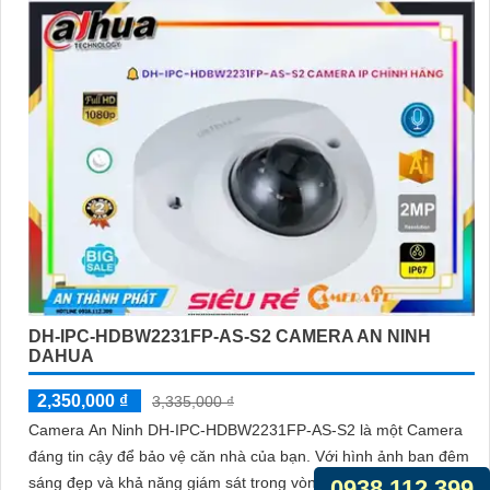
DH-IPC-HDBW2231FP-AS-S2 CAMERA AN NINH
DAHUA
2,350,000 ₫
3,335,000 ₫
Camera An Ninh DH-IPC-HDBW2231FP-AS-S2 là một Camera
đáng tin cậy để bảo vệ căn nhà của bạn. Với hình ảnh ban đêm
sáng đẹp và khả năng giám sát trong vòng 30m bằng công
0938.112.399