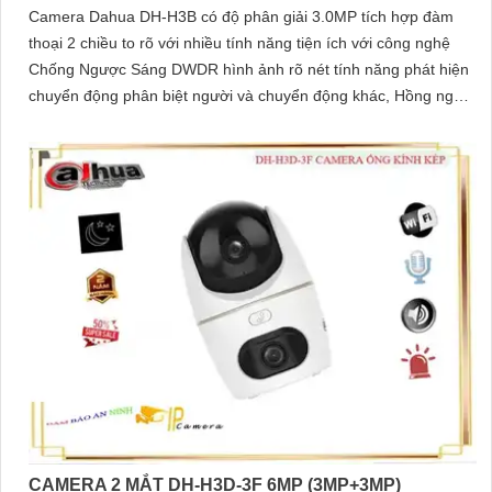
Camera Dahua DH-H3B có độ phân giải 3.0MP tích hợp đàm
thoại 2 chiều to rõ với nhiều tính năng tiện ích với công nghệ
Chống Ngược Sáng DWDR hình ảnh rõ nét tính năng phát hiện
chuyển động phân biệt người và chuyển động khác, Hồng ngoại
10m cho giám sát ban đêm sắc nét dù thiếu ánh sáng
CAMERA 2 MẮT DH-H3D-3F 6MP (3MP+3MP)