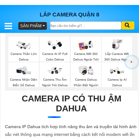
LẮP CAMERA QUẬN 8
SẢN PHẨM
BÁO
GIÁ
TRỌN
GÓI
Lắp Camera Wifi
Camera Thân Lớn
Camera AI IP Full
Camera Wifi 360
360 Dahua Ngoài
Dahua
Color Dahua
Dahua Ngoài Trời
Trời
SẢN
Camera Nhận Diện
Camera Thu Âm
Camera Dahua
Camera Ip AI
Biển Số Dahua
Ngoài Trời Dahua
Phân Biệt Người
Dahua
PHẨM
CAMERA IP CÓ THU ẬM
DAHUA
TƯ
VẤN
Camera IP Dahua tích hợp tính năng thu âm và truyền tải hình ảnh
LẮP
sắc nét thông qua mạng internet bằng cách kết nối modem wifi ổn