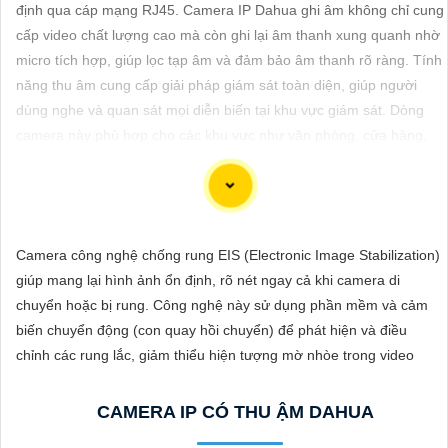
ĐẶT
định qua cáp mạng RJ45. Camera IP Dahua ghi âm không chỉ cung
cấp video chất lượng cao mà còn ghi lại âm thanh xung quanh nhờ
micro tích hợp, giúp lọc tạp âm và đảm bảo âm thanh rõ ràng. Tính
năng thu âm cung cấp giải pháp giám sát toàn diện, giúp người
PHỤ
dùng nghe và quan sát mọi diễn biến tại khu vực giám sát. Dòng
KIỆN
camera này phù hợp cho các khu vực như văn phòng, cửa hàng,
CAMERA
hoặc gia đình.
TƯ
Camera công nghệ chống rung EIS (Electronic Image Stabilization)
VẤN
Dòng camera Dahua là một trong những thương hiệu hàng đầu
giúp mang lại hình ảnh ổn định, rõ nét ngay cả khi camera di
DỊCH
trong lĩnh vực camera an ninh. Để giới thiệu Camera Dahua chính
chuyển hoặc bị rung. Công nghệ này sử dụng phần mềm và cảm
VỤ
hãng giá rẻ và hình ảnh sắc nét, bạn có thể sử dụng câu tư vấn
biến chuyển động (con quay hồi chuyển) để phát hiện và điều
sau đây:
chỉnh các rung lắc, giảm thiểu hiện tượng mờ nhòe trong video
"Camera Dahua chính hãng mang đến cho bạn sự tin cậy và chất
lượng vượt trội. Với hình ảnh sắc nét và tính năng an ninh hiện đại,
CAMERA IP CÓ THU ẬM DAHUA
sản phẩm này hứa hẹn đáp ứng mọi nhu cầu giám sát của bạn.
Đừng ngần ngại trải nghiệm sự ổn định và chất lượng vượt trội của