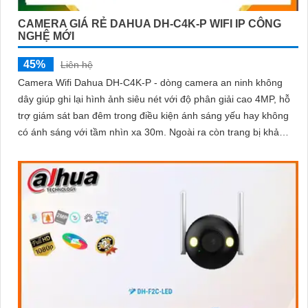
CAMERA GIÁ RẺ DAHUA DH-C4K-P WIFI IP CÔNG
NGHỆ MỚI
45%
Liên hệ
Camera Wifi Dahua DH-C4K-P - dòng camera an ninh không
dây giúp ghi lại hình ảnh siêu nét với độ phân giải cao 4MP, hỗ
trợ giám sát ban đêm trong điều kiện ánh sáng yếu hay không
có ánh sáng với tầm nhìn xa 30m. Ngoài ra còn trang bị khả
năng đàm thoại và phát hiện con người chính xácCamera quan
sát đặc biệt với lưu trữ dữ liệu tại chỗ qua khe cắm thẻ nhớ
Micro SD, IP không dây, tích hợp chức năng chống cảnh báo
chuyển động giả bằng motion detection và nhận dạng người