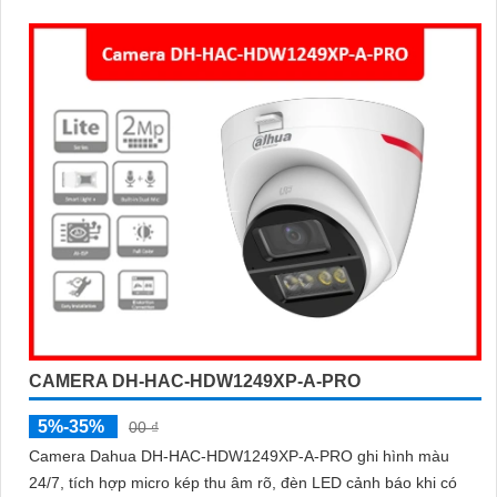
an ninh hiệu quả với tính năng phát hiện người và thú cưng với
độ chính xác cao
CAMERA DH-HAC-HDW1249XP-A-PRO
5%-35%
00 ₫
Camera Dahua DH-HAC-HDW1249XP-A-PRO ghi hình màu
24/7, tích hợp micro kép thu âm rõ, đèn LED cảnh báo khi có