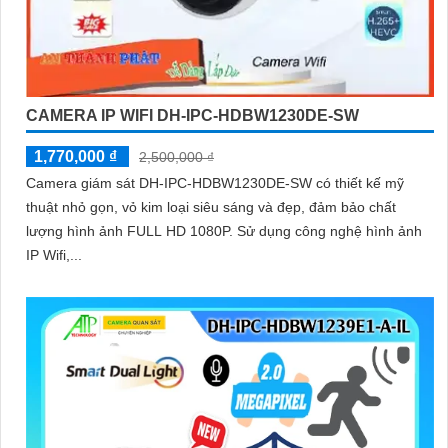
CAMERA IP WIFI DH-IPC-HDBW1230DE-SW
1,770,000 ₫
2,500,000 ₫
Camera giám sát DH-IPC-HDBW1230DE-SW có thiết kế mỹ
thuật nhỏ gọn, vỏ kim loại siêu sáng và đẹp, đảm bảo chất
lượng hình ảnh FULL HD 1080P. Sử dụng công nghệ hình ảnh
IP Wifi,...