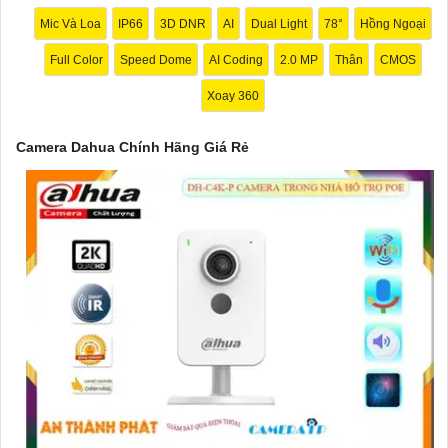
Camera Dahua chính hãng với mức giá vô cùng hấp dẫn."
Mic Và Loa
IP66
3D DNR
AI
Dual Light
78°
Hồng Ngoại
Full Color
Speed Dome
AI Coding
2.0 MP
Thân
CMOS
Xoay 360
Camera Dahua Chính Hãng Giá Rẻ
'