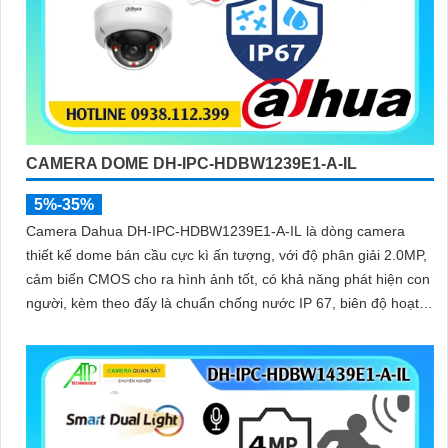
CAMERA DOME DH-IPC-HDBW1239E1-A-IL
5%-35%
Camera Dahua DH-IPC-HDBW1239E1-A-IL là dòng camera
thiết kế dome bán cầu cực kì ấn tượng, với độ phân giải 2.0MP,
cảm biến CMOS cho ra hình ảnh tốt, có khả năng phát hiện con
người, kèm theo đấy là chuẩn chống nước IP 67, biên độ hoạt
động lớn có thể lắp tại môi trường lạnh giá