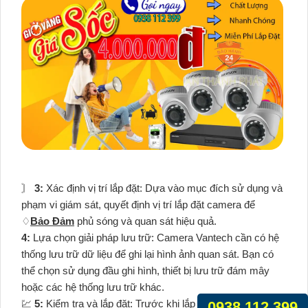
〙
3:
Xác định vị trí lắp đặt: Dựa vào mục đích sử dụng và
phạm vi giám sát, quyết định vị trí lắp đặt camera để
♢
Bảo Đảm
phủ sóng và quan sát hiệu quả.
4:
Lựa chọn giải pháp lưu trữ: Camera Vantech cần có hệ
thống lưu trữ dữ liệu để ghi lại hình ảnh quan sát. Bạn có
thể chọn sử dụng đầu ghi hình, thiết bị lưu trữ đám mây
hoặc các hệ thống lưu trữ khác.
💹
5:
Kiểm tra và lắp đặt: Trước khi lắp đặt, kiểm tra kỹ hệ
0938.112.399