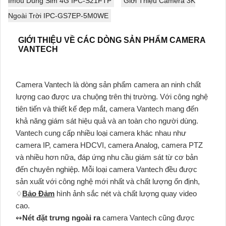
Imou Dùng Sim 4G IPC-S21FTP
Giới Thiệu Camera 3K
Ngoài Trời IPC-GS7EP-5M0WE
GIỚI THIỆU VỀ CÁC DÒNG SẢN PHẨM CAMERA
VANTECH
Camera Vantech là dòng sản phẩm camera an ninh chất
lượng cao được ưa chuộng trên thị trường. Với công nghệ
tiên tiến và thiết kế đẹp mắt, camera Vantech mang đến
khả năng giám sát hiệu quả và an toàn cho người dùng.
Vantech cung cấp nhiều loại camera khác nhau như
camera IP, camera HDCVI, camera Analog, camera PTZ
và nhiều hơn nữa, đáp ứng nhu cầu giám sát từ cơ bản
đến chuyên nghiệp. Mỗi loại camera Vantech đều được
sản xuất với công nghệ mới nhất và chất lượng ổn định,
♢
Bảo Đảm
hình ảnh sắc nét và chất lượng quay video
cao.
↭
Nét đặt trưng ngoài ra
camera Vantech cũng được