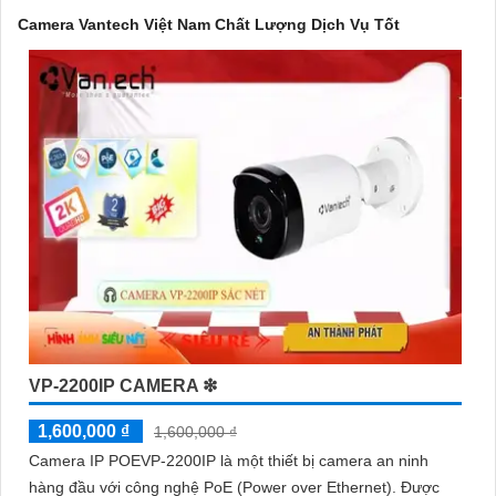
Với cam kết về chất lượng và dịch vụ, camera Vantech Việt Nam
Camera Vantech Việt Nam Chất Lượng Dịch Vụ Tốt
mang lại sự an tâm cho người dùng trong việc giám sát và bảo
vệ tài sản. Đồng thời, giá cả của sản phẩm cũng được đánh giá
là hợp lý, phải chăng.
Nếu bạn cần thêm thông tin chi tiết về sản phẩm hay muốn tư
vấn, hãy liên hệ với đại lý phân phối chính thức của Vantech để
được hỗ trợ tốt nhất.
VP-2200IP CAMERA ❇
1,600,000 ₫
1,600,000 ₫
Camera IP POEVP-2200IP là một thiết bị camera an ninh
hàng đầu với công nghệ PoE (Power over Ethernet). Được