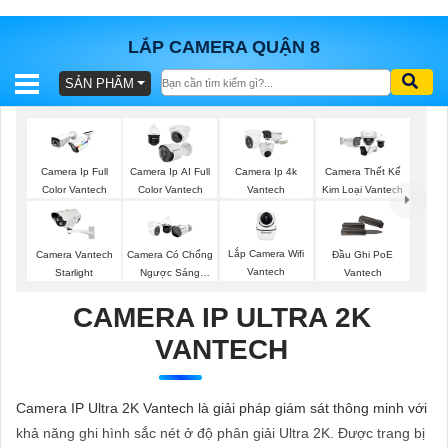
LẮP CAMERA QUẬN 8
SẢN PHẨM
BÁO
GIÁ
TRỌN
GÓI
Camera Ip Full
Camera Ip AI Full
Camera Ip 4k
Camera Thết Kế
Color Vantech
Color Vantech
Vantech
Kim Loại Vantech
SẢN
Lắp Camera Wifi
Camera Vantech
Camera Có Chống
Đầu Ghi PoE
Vantech
Starlight
Ngược Sáng
Vantech
PHẨM
Vantech
CAMERA IP ULTRA 2K
VANTECH
TƯ
VẤN
Camera IP Ultra 2K Vantech là giải pháp giám sát thông minh với
LẮP
khả năng ghi hình sắc nét ở độ phân giải Ultra 2K. Được trang bị