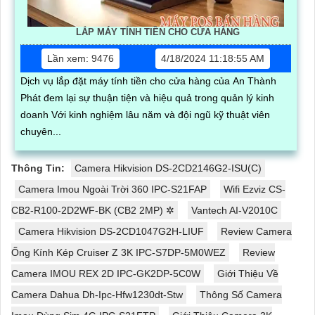
LẮP MÁY TÍNH TIỀN CHO CỬA HÀNG
Lần xem: 9476
4/18/2024 11:18:55 AM
Dịch vụ lắp đặt máy tính tiền cho cửa hàng của An Thành
Phát đem lại sự thuận tiện và hiệu quả trong quản lý kinh
doanh Với kinh nghiệm lâu năm và đội ngũ kỹ thuật viên
chuyên...
Thông Tin:
Camera Hikvision DS-2CD2146G2-ISU(C)
Camera Imou Ngoài Trời 360 IPC-S21FAP
Wifi Ezviz CS-
CB2-R100-2D2WF-BK (CB2 2MP) ✲
Vantech AI-V2010C
Camera Hikvision DS-2CD1047G2H-LIUF
Review Camera
Ống Kính Kép Cruiser Z 3K IPC-S7DP-5M0WEZ
Review
Camera IMOU REX 2D IPC-GK2DP-5C0W
Giới Thiệu Về
Camera Dahua Dh-Ipc-Hfw1230dt-Stw
Thông Số Camera