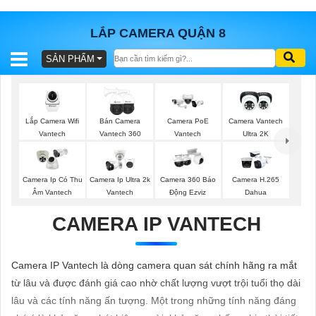
LẮP CAMERA QUẬN 8
SẢN PHẨM
BÁO
GIÁ
TRỌN
GÓI
Lắp Camera Wifi
Camera PoE
Bán Camera
Camera Vantech
Vantech
Vantech
Vantech 360
Ultra 2K
SẢN
Camera Ip Có Thu
Camera Ip Ultra 2k
Camera 360 Báo
Camera H.265
Âm Vantech
Vantech
Động Ezviz
Dahua
PHẨM
CAMERA IP VANTECH
TƯ
Camera IP Vantech là dòng camera quan sát chính hãng ra mắt
VẤN
từ lâu và được đánh giá cao nhờ chất lượng vượt trội tuổi thọ dài
LẮP
lâu và các tính năng ấn tượng. Một trong những tính năng đáng