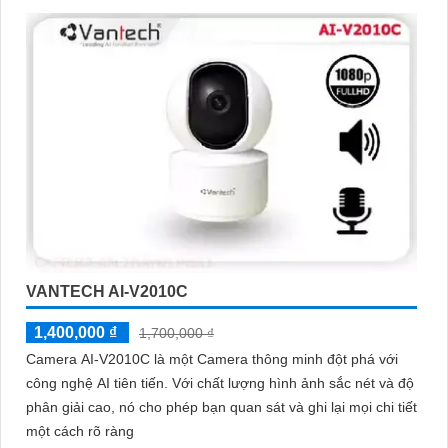
vệ tài sản. Đồng thời, giá cả của sản phẩm cũng được đánh giá
là hợp lý, phải chăng.
Nếu bạn cần thêm thông tin chi tiết về sản phẩm hay muốn tư
vấn, hãy liên hệ với đại lý phân phối chính thức của Vantech để
được hỗ trợ tốt nhất.
VANTECH AI-V2010C
'
1,400,000 ₫
1,700,000 ₫
Camera AI-V2010C là một Camera thông minh đột phá với
công nghệ AI tiên tiến. Với chất lượng hình ảnh sắc nét và độ
phân giải cao, nó cho phép bạn quan sát và ghi lại mọi chi tiết
một cách rõ ràng