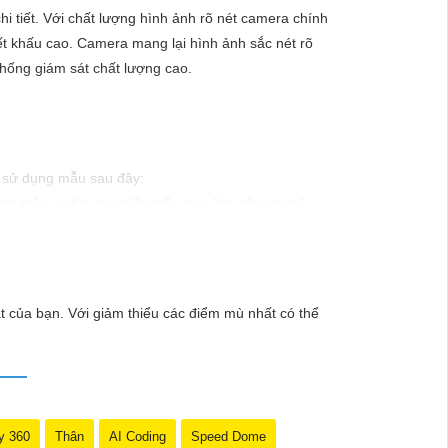
i tiết. Với chất lượng hình ảnh rõ nét camera chính
ết khấu cao. Camera mang lại hình ảnh sắc nét rõ
thống giám sát chất lượng cao.
hể sử dụng mẫu sau đây:
g hiệu uy tín với chiết khấu cao. Với công nghệ
ào xảy ra mà không có sự giám sát chuyên nghiệp.
t của bạn. Với giảm thiểu các điểm mù nhất có thể
y 360
Thân
AI Coding
Speed Dome