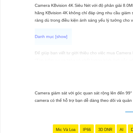
ĐẶT
Camera KBvision 4K Siêu Nét với độ phân giải 8.0MP 
hãng KBvision 4K không chỉ đáp ứng nhu cầu giám sá
ràng dù trong điều kiện ánh sáng yếu lý tưởng cho v
PHỤ
KIỆN
CAMERA
Để giúp bạn viết tư giới thiệu cho việc mua Camera
"Tìm kiếm sự an toàn và chất lượng hình ảnh sắc né
hàng đầu, Camera Kbvision mang đến cho bạn hình ả
TƯ
Hãy đầu tư vào Camera Kbvision và yên tâm bảo vệ 
VẤN
Bạn có thể điều chỉnh và thêm vào nội dung trên để
DỊCH
Camera giám sát với góc quan sát rộng lên đến 99° 
VỤ
camera có thể hỗ trợ bạn dễ dàng theo dõi và quản 
Mic Và Loa
IP66
3D DNR
AI
D