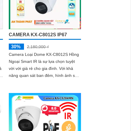
CAMERA KX-C8012S IP67
30%
2,180,000 ₫
Camera Loại Dome KX-C8012S Hồng
Ngoại Smart IR là sự lựa chọn tuyệt
ả
vời với giá rẻ cho gia đình. Với khả
năng quan sát ban đêm, hình ảnh sẽ
được tái tạo một cách rõ ràng và đẹp
mắt nhờ công nghệ Hồng Ngoại 30m