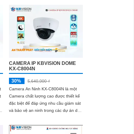
camera này đáp ứng tốt nhu cầu giám
sát và bảo vệ tài sản của bạn
CAMERA IP KBVISION DOME
KX-C8004N
30%
5,640,000 ₫
t
Camera An Ninh KX-C8004N là một
t
Camera chất lượng cao được thiết kế
đặc biệt để đáp ứng nhu cầu giám sát
và bảo vệ an ninh trong các dự án dân
dụng. Với công nghệ giám sát ban...