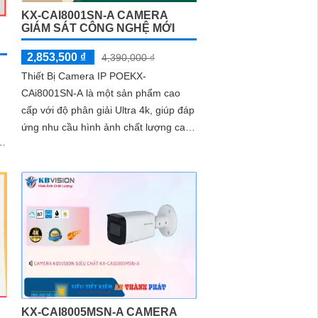
KX-CAI8001SN-A CAMERA
GIÁM SÁT CÔNG NGHỆ MỚI
2,853,500 ₫
4,390,000 ₫
Thiết Bị Camera IP POEKX-
CAi8001SN-A là một sản phẩm cao
cấp với độ phân giải Ultra 4k, giúp đáp
ứng nhu cầu hình ảnh chất lượng cao.
Với công nghệ thiếu sáng Starlight,
camera...
KX-CAI8005MSN-A CAMERA