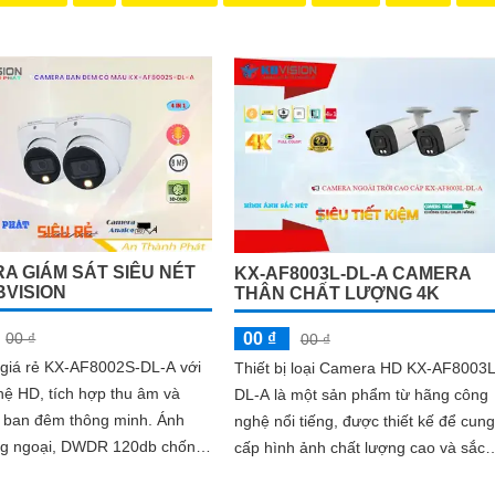
A GIÁM SÁT SIÊU NÉT
KX-AF8003L-DL-A CAMERA
BVISION
THÂN CHẤT LƯỢNG 4K
00 ₫
00 ₫
00 ₫
giá rẻ KX-AF8002S-DL-A với
Thiết bị loại Camera HD KX-AF8003L
ệ HD, tích hợp thu âm và
DL-A là một sản phẩm từ hãng công
 ban đêm thông minh. Ánh
nghệ nổi tiếng, được thiết kế để cung
g ngoại, DWDR 120db chống
cấp hình ảnh chất lượng cao và sắc
ng, hiệu suất tốt ngoài trời,
nét. Kết hợp công nghệ tiên tiến và...