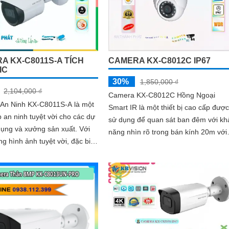
A KX-C8011S-A TÍCH
CAMERA KX-C8012C IP67
IC
30%
1,850,000 ₫
2,104,000 ₫
Camera KX-C8012C Hồng Ngoại
An Ninh KX-C8011S-A là một
Smart IR là một thiết bị cao cấp được
p an ninh tuyệt vời cho các dự
sử dụng để quan sát ban đêm với kh
ụng và xưởng sản xuất. Với
năng nhìn rõ trong bán kính 20m với
ng hình ảnh tuyệt vời, đặc biệt
công nghệ Hồng Ngoại. Thiết kế của
đêm nhờ công nghệ Hồng
nó là...
art IR có tầm nhìn lên đến