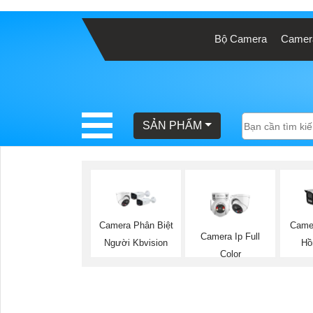
Bộ Camera
Camera
BÁO
GIÁ
TRỌN
GÓI
SẢN PHẨM
SẢN
PHẨM
Camera Phân Biệt
Came
Camera Ip Full
Người Kbvision
Hồ
Color
TƯ
VẤN
LẮP