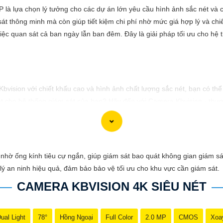
là lựa chọn lý tưởng cho các dự án lớn yêu cầu hình ảnh sắc nét và ch
t thông minh mà còn giúp tiết kiệm chi phí nhờ mức giá hợp lý và chi
iệc quan sát cả ban ngày lẫn ban đêm. Đây là giải pháp tối ưu cho hệ 
 Kbvision với chiết khấu cao và hình ảnh chất lượng sắc nét, bạn có t
t cho hệ thống giám sát của bạn? Hãy đến với Camera Kbvision - thươn
nh chất lượng cao, rõ nét và độ tin cậy cao. Đừng để bất kỳ sự cố n
gia đình và tài sản của bạn ngay hôm nay!"
 phù hợp với nhu cầu cụ thể của bạn. Chúc bạn thành công!
nhờ ống kính tiêu cự ngắn, giúp giám sát bao quát không gian giám sá
lý an ninh hiệu quả, đảm bảo bảo vệ tối ưu cho khu vực cần giám sát.
CAMERA KBVISION 4K SIÊU NÉT
ual Light
78°
Hồng Ngoại
Full Color
2.0 MP
CMOS
Xoa