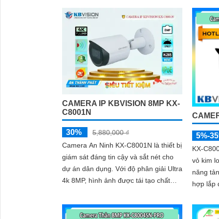
tiết kiệ
năng Chống Ngược Sáng DWDR
120db
CAMERA IP KBVISION 8MP KX-
C8001N
CAMER
30%
5,880,000 ₫
5%-3
Camera An Ninh KX-C8001N là thiết bị
KX-C800
giám sát đáng tin cậy và sắt nét cho
vỏ kim l
dự án dân dụng. Với độ phân giải Ultra
năng tản
4k 8MP, hình ảnh được tái tạo chất
hợp lắp 
lượng và tinh thể, giúp quan sát mọi
Thiết kế
chi tiết
tiết kiệ
dùng