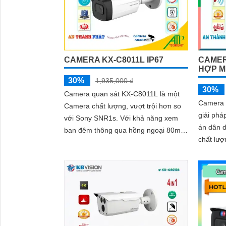
trong môi trường ánh sáng yếu hoặc
ánh sáng phức tạp như ngược sáng
hoặc chói nắng
CAMERA KX-C8011L IP67
CAMER
HỢP M
30%
1,935,000 ₫
30%
Camera quan sát KX-C8011L là một
Camera 
Camera chất lượng, vượt trội hơn so
giải phá
với Sony SNR1s. Với khả năng xem
án dân d
ban đêm thông qua hồng ngoại 80m,
chất lượ
camera này mang lại hình ảnh rõ nét
là ban 
và sáng hơn
Ngoại Sm
30m