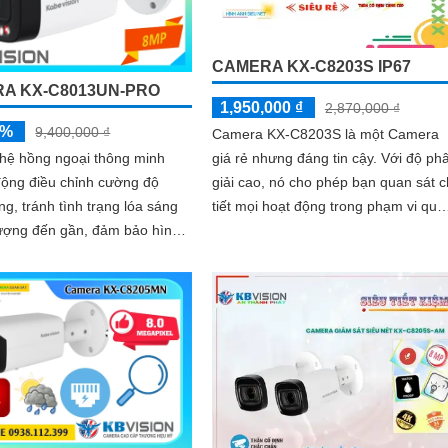
CAMERA KX-C8203S IP67
A KX-C8013UN-PRO
1,950,000 ₫
2,870,000 ₫
5%
9,400,000 ₫
Camera KX-C8203S là một Camera
giá rẻ nhưng đáng tin cậy. Với độ phân
hệ hồng ngoại thông minh
giải cao, nó cho phép bạn quan sát c
động điều chỉnh cường độ
tiết mọi hoạt động trong phạm vi qua
ng, tránh tình trạng lóa sáng
sát. Thiết kế nhỏ gọn và dễ...
tượng đến gần, đảm bảo hình
 nét trong đêm. Bên cạnh
g nghệ giảm nhiễu 3DNR và
gược sáng DWDR giúp
ái tạo màu sắc chính xác và
trong mọi điều kiện ánh sáng
p như ngược sáng mạnh hay
ng