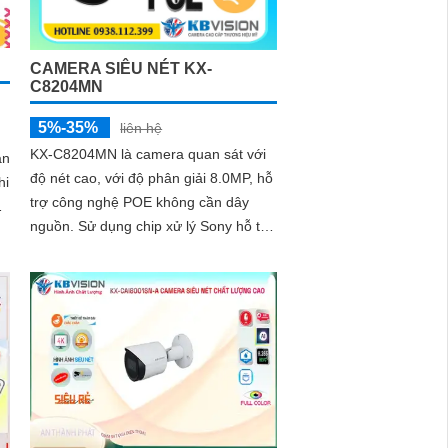
CAMERA SIÊU NÉT KX-
C8204MN
5%-35%
liên hệ
KX-C8204MN là camera quan sát với
độ nét cao, với độ phân giải 8.0MP, hỗ
hi
trợ công nghệ POE không cần dây
n
nguồn. Sử dụng chip xử lý Sony hỗ trợ
phát hiện chuyển động giám sát ban...