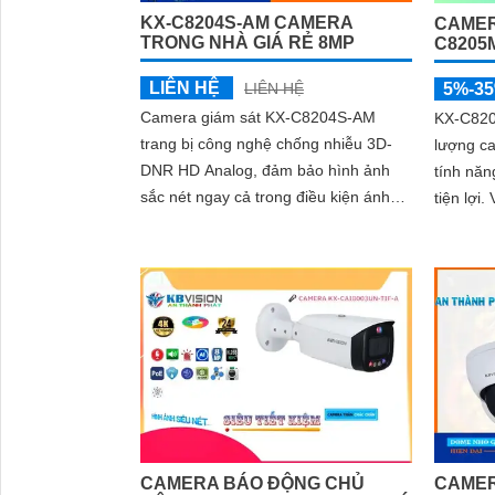
KX-C8204S-AM CAMERA
CAMER
TRONG NHÀ GIÁ RẺ 8MP
C8205
LIÊN HỆ
LIÊN HỆ
5%-3
Camera giám sát KX-C8204S-AM
KX-C820
trang bị công nghệ chống nhiễu 3D-
lượng ca
DNR HD Analog, đảm bảo hình ảnh
tính nă
sắc nét ngay cả trong điều kiện ánh
tiện lợi. Với độ phân giải 8.0MP sắc
sáng yếu. Sản phẩm tiết kiệm điện với
nét khả 
nguồn 12V, giúp tiết kiệm chi phí vận
hành
CAMERA BÁO ĐỘNG CHỦ
CAMER