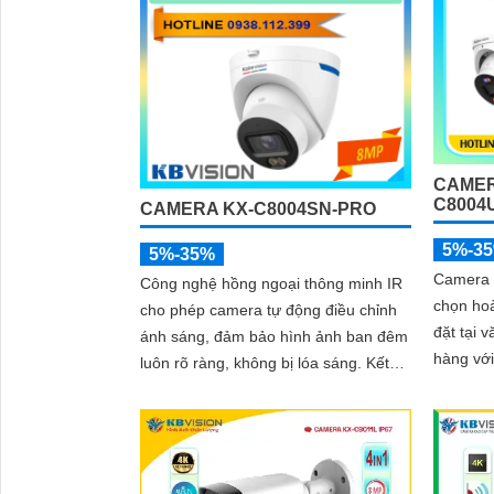
CAMER
C8004
CAMERA KX-C8004SN-PRO
5%-3
5%-35%
Camera 
Công nghệ hồng ngoại thông minh IR
chọn hoà
cho phép camera tự động điều chỉnh
đặt tại 
ánh sáng, đảm bảo hình ảnh ban đêm
hàng với
luôn rõ ràng, không bị lóa sáng. Kết
Camera 
hợp cùng khả năng chống ngược sáng
RJ45 kết
(DWDR) và giảm nhiễu (3DNR), hình
hình từ 
ảnh thu được luôn mượt mà, màu sắc
chân thực và chi tiết rõ nét, ngay cả