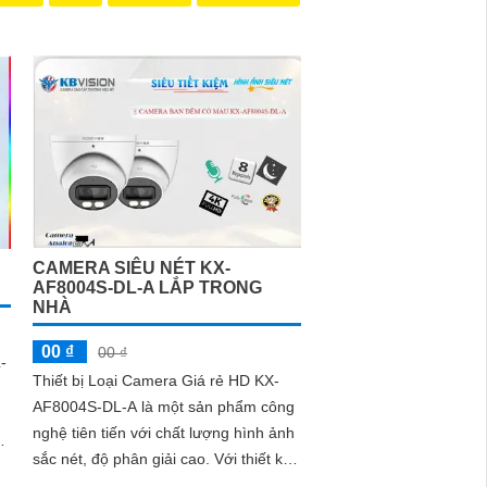
CAMERA SIÊU NÉT KX-
AF8004S-DL-A LẮP TRONG
NHÀ
00 ₫
00 ₫
-
Thiết bị Loại Camera Giá rẻ HD KX-
AF8004S-DL-A là một sản phẩm công
nghệ tiên tiến với chất lượng hình ảnh
sắc nét, độ phân giải cao. Với thiết kế
nhỏ gọn, dễ dàng lắp đặt và sử dụng,