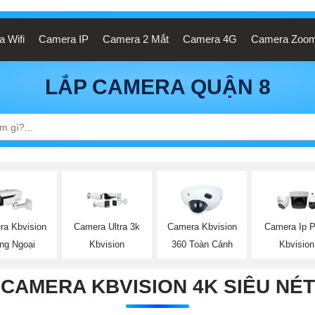
 Wifi
Camera IP
Camera 2 Mắt
Camera 4G
Camera Zoo
LẮP CAMERA QUẬN 8
ra Kbvision
Camera Ultra 3k
Camera Kbvision
Camera Ip 
ng Ngoại
Kbvision
360 Toàn Cảnh
Kbvision
CAMERA KBVISION 4K SIÊU NÉT