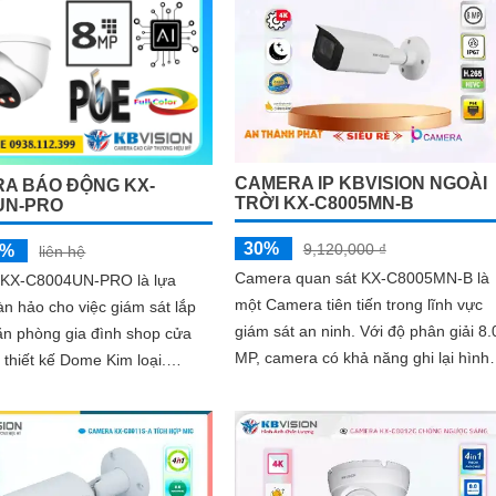
CAMERA IP KBVISION NGOÀI
A BÁO ĐỘNG KX-
TRỜI KX-C8005MN-B
UN-PRO
30%
9,120,000 ₫
5%
liên hệ
Camera quan sát KX-C8005MN-B là
KX-C8004UN-PRO là lựa
một Camera tiên tiến trong lĩnh vực
n hảo cho việc giám sát lắp
giám sát an ninh. Với độ phân giải 8.0
văn phòng gia đình shop cửa
MP, camera có khả năng ghi lại hình
 thiết kế Dome Kim loại.
ảnh sắc nét trong cả ngày và đêm
được cấp nguồn qua cổng
 nối dễ dàng với camera ghi
xa