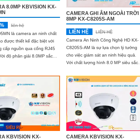
A 8.0MP KBVISION KX-
MN
CAMERA GHI ÂM NGOÀI TRỜI
8MP KX-C8205S-AM
5%
liên hệ
LIÊN HỆ
LIÊN HỆ
5MN là camera an ninh chất
Camera An Ninh Công Nghệ HD KX-
o được thiết kế đặc biệt với
C8205S-AM là sự lựa chọn lý tưởng
ng cấp nguồn qua cổng RJ45
cho việc giám sát an ninh hiệu quả.
Với chất lượng hình 8.0 MP siêu sắc
năng quan sát ấn tượng,...
nét Ultra 4k, bạn có thể hoàn toàn
tin...
A KBVISION KX-
CAMERA KBVISION KX-