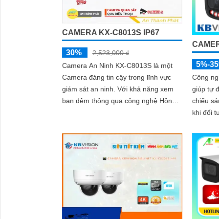
CAMERA KX-C8013S IP67
CAMER
30%
2,523,000 ₫
5%-3
Camera An Ninh KX-C8013S là một
Camera đáng tin cậy trong lĩnh vực
Công ng
giám sát an ninh. Với khả năng xem
giúp tự 
ban đêm thông qua công nghệ Hồng
chiếu sá
Ngoại 80m, hình ảnh được ghi lại sắc
khi đối 
nét và rõ ràng
ảnh luôn rõ
đó, côn
chống n
camera t
rõ ràng 
phức tạ
thiếu sá