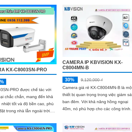
m băng thông với chuẩn H
CAMERA IP KBVISION KX-
C8004MN-B
A KX-C8003SN-PRO
30%
9,120,000 ₫
5%
Camera giá rẻ KX-C8004MN-B là mộ
3SN-PRO được chế tác với
thiết bị quan trọng trong việc giám sá
oại chắc chắn, mang đến khả
ban đêm. Với khả năng hồng ngoại
 nhiệt tốt và độ bền cao, phù
40m, nó phù hợp cho các công trình
đặt trong nhà lẫn ngoài trời.
ban đêm siêu sáng và đẹp
 gọn gàng, dễ dàng thi công,
m thời gian và chi phí cho người