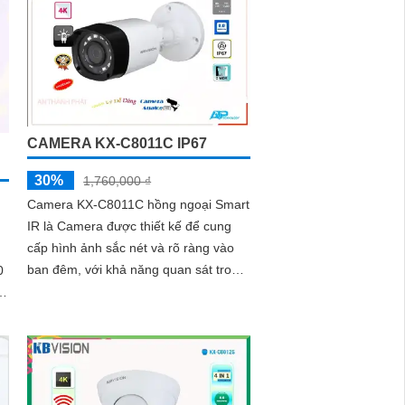
CAMERA KX-C8011C IP67
30%
1,760,000 ₫
Camera KX-C8011C hồng ngoại Smart
IR là Camera được thiết kế để cung
cấp hình ảnh sắc nét và rõ ràng vào
ban đêm, với khả năng quan sát trong
khoảng cách lên đến 20m. Thiết kế
mỹ...