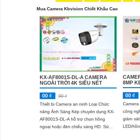
Mua Camera Kbvision Chiết Khấu Cao
CAMER
KX-AF8001S-DL-A CAMERA
8MP K
NGOÀI TRỜI 4K SIÊU NÉT
00 ₫
00 ₫
00 ₫
'
Camera 
Thiết bị Camera an ninh Loại Chức
công ngh
năng Ánh Sáng Kép chuyên dụng KX-
giám sát
AF8001S-DL-A hỗ trợ chọn hồng
LED/hồn
ngoại hoặc đèn chiếu sáng HD. Sử
ngược sá
dụng công nghệ Nguồn 12V và khả