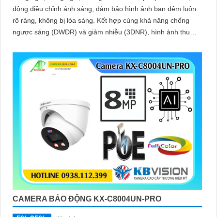
động điều chỉnh ánh sáng, đảm bảo hình ảnh ban đêm luôn
rõ ràng, không bị lóa sáng. Kết hợp cùng khả năng chống
ngược sáng (DWDR) và giảm nhiễu (3DNR), hình ảnh thu
được luôn mượt mà, màu sắc chân thực và chi tiết rõ nét,
ngay cả trong môi trường ánh sáng yếu hoặc ánh sáng phức
tạp như ngược sáng hoặc chói nắng
CAMERA BÁO ĐỘNG KX-C8004UN-PRO