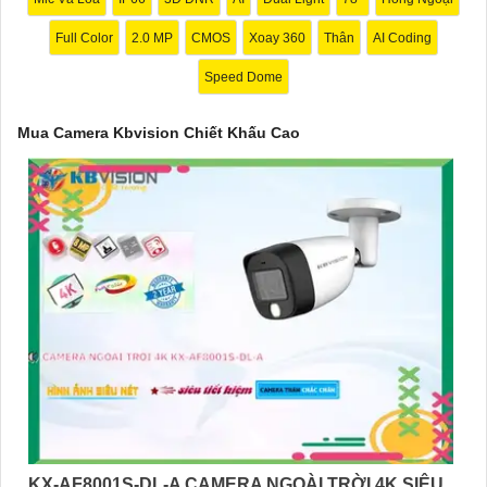
yên tâm bảo vệ gia đình và tài sản của bạn ngay hôm nay!"
Full Color
2.0 MP
CMOS
Xoay 360
Thân
AI Coding
Bạn có thể điều chỉnh và thêm vào nội dung trên để phù hợp với
nhu cầu cụ thể của bạn. Chúc bạn thành công!
Speed Dome
Mua Camera Kbvision Chiết Khấu Cao
'
KX-AF8001S-DL-A CAMERA NGOÀI TRỜI 4K SIÊU