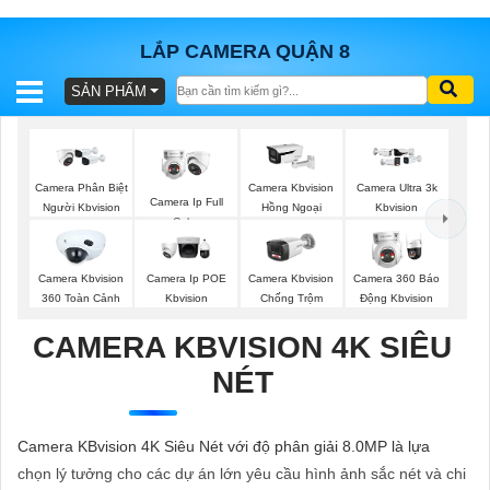
LẮP CAMERA QUẬN 8
SẢN PHẨM
BÁO
GIÁ
TRỌN
GÓI
Camera Phân Biệt
Camera Kbvision
Camera Ultra 3k
Camera Ip Full
Người Kbvision
Hồng Ngoại
Kbvision
Color
SẢN
Camera Kbvision
Camera Ip POE
Camera Kbvision
Camera 360 Báo
360 Toàn Cảnh
Kbvision
Chống Trộm
Động Kbvision
PHẨM
CAMERA KBVISION 4K SIÊU
NÉT
TƯ
VẤN
Camera KBvision 4K Siêu Nét với độ phân giải 8.0MP là lựa
LẮP
chọn lý tưởng cho các dự án lớn yêu cầu hình ảnh sắc nét và chi