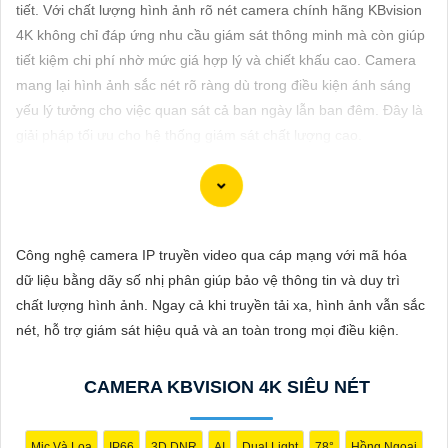
ĐẶT
tiết. Với chất lượng hình ảnh rõ nét camera chính hãng KBvision
4K không chỉ đáp ứng nhu cầu giám sát thông minh mà còn giúp
tiết kiệm chi phí nhờ mức giá hợp lý và chiết khấu cao. Camera
mang lại hình ảnh sắc nét rõ ràng dù trong điều kiện ánh sáng
PHỤ
yếu lý tưởng cho việc quan sát cả ban ngày lẫn ban đêm. Đây là
KIỆN
giải pháp tối ưu cho hệ thống giám sát chất lượng cao.
CAMERA
TƯ
Để giúp bạn viết tư giới thiệu cho việc mua Camera Kbvision với
Công nghệ camera IP truyền video qua cáp mạng với mã hóa
VẤN
chiết khấu cao và hình ảnh chất lượng sắc nét, bạn có thể sử
dữ liệu bằng dãy số nhị phân giúp bảo vệ thông tin và duy trì
DỊCH
dụng mẫu sau đây:
chất lượng hình ảnh. Ngay cả khi truyền tải xa, hình ảnh vẫn sắc
VỤ
"Tìm kiếm sự an toàn và chất lượng hình ảnh sắc nét cho hệ
nét, hỗ trợ giám sát hiệu quả và an toàn trong mọi điều kiện.
thống giám sát của bạn? Hãy đến với Camera Kbvision - thương
hiệu uy tín với chiết khấu cao. Với công nghệ hàng đầu, Camera
CAMERA KBVISION 4K SIÊU NÉT
Kbvision mang đến cho bạn hình ảnh chất lượng cao, rõ nét và
độ tin cậy cao. Đừng để bất kỳ sự cố nào xảy ra mà không có sự
giám sát chuyên nghiệp. Hãy đầu tư vào Camera Kbvision và
Mic Và Loa
IP66
3D DNR
AI
Dual Light
78°
Hồng Ngoại