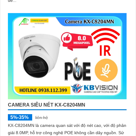
dễ...
CAMERA SIÊU NÉT KX-C8204MN
5%-35%
liên hệ
KX-C8204MN là camera quan sát với độ nét cao, với độ phân
giải 8.0MP, hỗ trợ công nghệ POE không cần dây nguồn. Sử