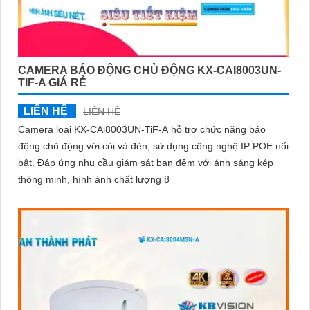
CAMERA BÁO ĐỘNG CHỦ ĐỘNG KX-CAI8003UN-
TIF-A GIÁ RẺ
LIÊN HỆ
LIÊN HỆ
Camera loại KX-CAi8003UN-TiF-A hỗ trợ chức năng báo
động chủ động với còi và đèn, sử dụng công nghệ IP POE nổi
bật. Đáp ứng nhu cầu giám sát ban đêm với ánh sáng kép
thông minh, hình ảnh chất lượng 8