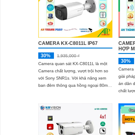
chân thực và chi tiết rõ nét, ngay cả
trong môi trường ánh sáng yếu hoặc
ánh sáng phức tạp như ngược sáng
hoặc chói nắng
CAMERA KX-C8011L IP67
CAMER
HỢP M
30%
1,935,000 ₫
30%
Camera quan sát KX-C8011L là một
Camera 
Camera chất lượng, vượt trội hơn so
giải phá
với Sony SNR1s. Với khả năng xem
án dân d
ban đêm thông qua hồng ngoại 80m,
chất lượ
camera này mang lại hình ảnh rõ nét
là ban 
và sáng hơn
Ngoại Sm
30m