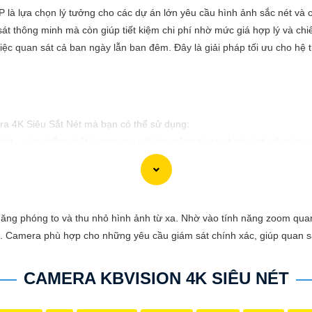
là lựa chọn lý tưởng cho các dự án lớn yêu cầu hình ảnh sắc nét và ch
t thông minh mà còn giúp tiết kiệm chi phí nhờ mức giá hợp lý và chi
iệc quan sát cả ban ngày lẫn ban đêm. Đây là giải pháp tối ưu cho hệ 
ra 4K Siêu Sắt Nét mà bạn có thể sử dụng:
Nét - sản phẩm chất lượng cao với khả năng tái tạo hình ảnh vô cùng s
ệt vời. Đồng thời, tính năng Siêu Sắt Nét giúp bạn ghi lại mọi khoảnh k
iêu Sắt Nét này ngay hôm nay!"
 thiệu Camera 4K Siêu Sắt Nét đến với người khác.
ăng phóng to và thu nhỏ hình ảnh từ xa. Nhờ vào tính năng zoom quan
 Camera phù hợp cho những yêu cầu giám sát chính xác, giúp quan sát
CAMERA KBVISION 4K SIÊU NÉT