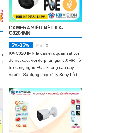
CAMERA SIÊU NÉT KX-
C8204MN
5%-35%
liên hệ
KX-C8204MN là camera quan sát với
độ nét cao, với độ phân giải 8.0MP, hỗ
hi
trợ công nghệ POE không cần dây
n
nguồn. Sử dụng chip xử lý Sony hỗ trợ
phát hiện chuyển động giám sát ban...