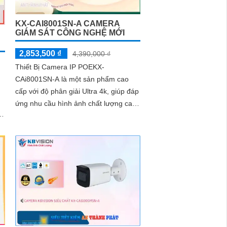
KX-CAI8001SN-A CAMERA
GIÁM SÁT CÔNG NGHỆ MỚI
2,853,500 ₫
4,390,000 ₫
Thiết Bị Camera IP POEKX-
CAi8001SN-A là một sản phẩm cao
cấp với độ phân giải Ultra 4k, giúp đáp
ứng nhu cầu hình ảnh chất lượng cao.
Với công nghệ thiếu sáng Starlight,
camera...