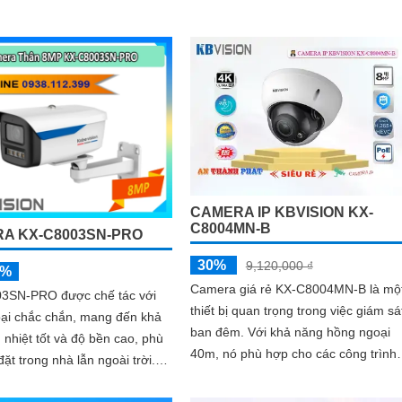
ng, hiệu suất tốt ngoài trời,
nét. Kết hợp công nghệ tiên tiến và...
m băng thông với chuẩn H
CAMERA IP KBVISION KX-
C8004MN-B
A KX-C8003SN-PRO
30%
9,120,000 ₫
5%
Camera giá rẻ KX-C8004MN-B là mộ
3SN-PRO được chế tác với
thiết bị quan trọng trong việc giám sá
oại chắc chắn, mang đến khả
ban đêm. Với khả năng hồng ngoại
 nhiệt tốt và độ bền cao, phù
40m, nó phù hợp cho các công trình
đặt trong nhà lẫn ngoài trời.
ban đêm siêu sáng và đẹp
 gọn gàng, dễ dàng thi công,