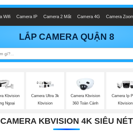
 Wifi
Camera IP
Camera 2 Mắt
Camera 4G
Camera Zoo
LẮP CAMERA QUẬN 8
ra Kbvision
Camera Ultra 3k
Camera Kbvision
Camera Ip 
ng Ngoại
Kbvision
360 Toàn Cảnh
Kbvision
CAMERA KBVISION 4K SIÊU NÉT