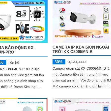
m thời gian và chi phí cho người
CAMERA IP KBVISION NGOÀI
A BÁO ĐỘNG KX-
TRỜI KX-C8005MN-B
UN-PRO
30%
9,120,000 ₫
5%
liên hệ
Camera quan sát KX-C8005MN-B là
KX-C8004UN-PRO là lựa
một Camera tiên tiến trong lĩnh vực
n hảo cho việc giám sát lắp
giám sát an ninh. Với độ phân giải 8.0
văn phòng gia đình shop cửa
MP, camera có khả năng ghi lại hình
 thiết kế Dome Kim loại.
ảnh sắc nét trong cả ngày và đêm
được cấp nguồn qua cổng
 nối dễ dàng với camera ghi
xa