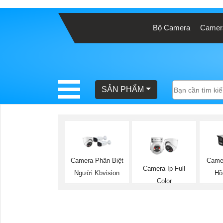
Bộ Camera
Camera
BÁO
GIÁ
TRỌN
GÓI
SẢN PHẨM
SẢN
PHẨM
Camera Phân Biệt
Came
Camera Ip Full
Người Kbvision
Hồ
Color
TƯ
VẤN
LẮP