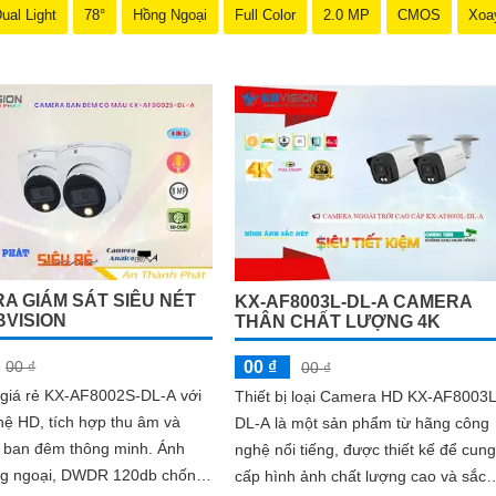
ual Light
78°
Hồng Ngoại
Full Color
2.0 MP
CMOS
Xoa
A GIÁM SÁT SIÊU NÉT
KX-AF8003L-DL-A CAMERA
BVISION
THÂN CHẤT LƯỢNG 4K
00 ₫
00 ₫
00 ₫
giá rẻ KX-AF8002S-DL-A với
Thiết bị loại Camera HD KX-AF8003L
ệ HD, tích hợp thu âm và
DL-A là một sản phẩm từ hãng công
 ban đêm thông minh. Ánh
nghệ nổi tiếng, được thiết kế để cung
g ngoại, DWDR 120db chống
cấp hình ảnh chất lượng cao và sắc