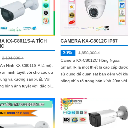
A KX-C8011S-A TÍCH
CAMERA KX-C8012C IP67
IC
30%
1,850,000 ₫
2,104,000 ₫
Camera KX-C8012C Hồng Ngoại
An Ninh KX-C8011S-A là một
Smart IR là một thiết bị cao cấp được
p an ninh tuyệt vời cho các dự
sử dụng để quan sát ban đêm với kh
ụng và xưởng sản xuất. Với
năng nhìn rõ trong bán kính 20m với
ng hình ảnh tuyệt vời, đặc biệt
công nghệ Hồng Ngoại. Thiết kế của
đêm nhờ công nghệ Hồng
nó là...
art IR có tầm nhìn lên đến