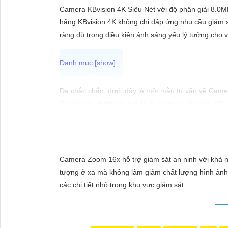
ĐẶT
Camera KBvision 4K Siêu Nét với độ phân giải 8.0MP 
hãng KBvision 4K không chỉ đáp ứng nhu cầu giám sá
ràng dù trong điều kiện ánh sáng yếu lý tưởng cho v
PHỤ
KIỆN
CAMERA
Dạ chắc chắn, dưới đây là một mẫu tư vấn về Came
"Chào bạn, mình xin giới thiệu Camera 4K Siêu Sắt 
bạn quan sát mọi chi tiết với chất lượng hình ảnh tuy
TƯ
nghiệm sự chân thật và sống động với Camera 4K S
VẤN
Hy vọng mẫu tư vấn này sẽ giúp bạn trong việc giới
DỊCH
Camera Zoom 16x hỗ trợ giám sát an ninh với khả n
VỤ
tượng ở xa mà không làm giảm chất lượng hình ảnh.
các chi tiết nhỏ trong khu vực giám sát