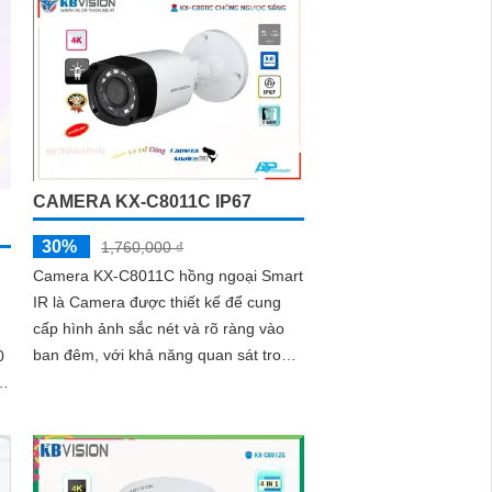
CAMERA KX-C8011C IP67
30%
1,760,000 ₫
Camera KX-C8011C hồng ngoại Smart
IR là Camera được thiết kế để cung
cấp hình ảnh sắc nét và rõ ràng vào
ban đêm, với khả năng quan sát trong
khoảng cách lên đến 20m. Thiết kế
mỹ...