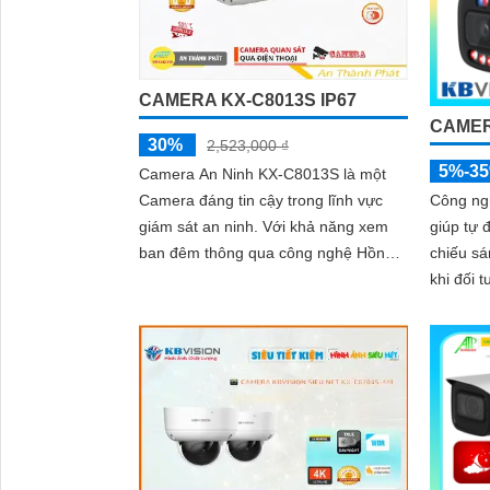
CAMERA KX-C8013S IP67
CAMER
30%
2,523,000 ₫
5%-3
Camera An Ninh KX-C8013S là một
Camera đáng tin cậy trong lĩnh vực
Công ng
giám sát an ninh. Với khả năng xem
giúp tự 
ban đêm thông qua công nghệ Hồng
chiếu sá
Ngoại 80m, hình ảnh được ghi lại sắc
khi đối 
nét và rõ ràng
ảnh luôn rõ
đó, côn
chống n
camera t
rõ ràng 
phức tạ
thiếu sá