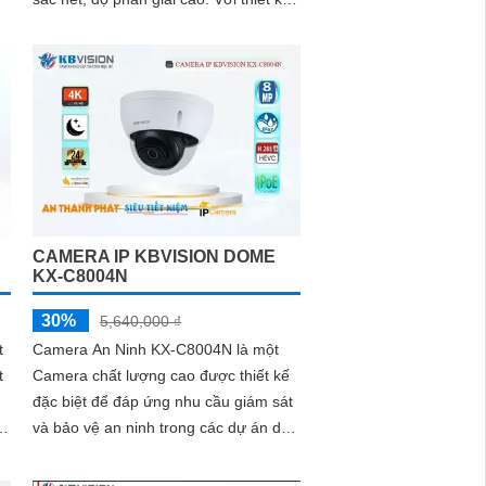
nhỏ gọn, dễ dàng lắp đặt và sử dụng,
camera này đáp ứng tốt nhu cầu giám
sát và bảo vệ tài sản của bạn
CAMERA IP KBVISION DOME
KX-C8004N
30%
5,640,000 ₫
t
Camera An Ninh KX-C8004N là một
t
Camera chất lượng cao được thiết kế
đặc biệt để đáp ứng nhu cầu giám sát
và bảo vệ an ninh trong các dự án dân
dụng. Với công nghệ giám sát ban...