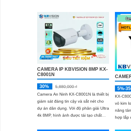
ngược sá
dụng công nghệ Nguồn 12V và khả
tiết kiệ
năng Chống Ngược Sáng DWDR
120db
CAMERA IP KBVISION 8MP KX-
C8001N
CAMER
30%
5,880,000 ₫
5%-3
Camera An Ninh KX-C8001N là thiết bị
KX-C800
giám sát đáng tin cậy và sắt nét cho
vỏ kim l
dự án dân dụng. Với độ phân giải Ultra
năng tản
4k 8MP, hình ảnh được tái tạo chất
hợp lắp 
lượng và tinh thể, giúp quan sát mọi
Thiết kế
chi tiết