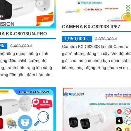
CAMERA KX-C8203S IP67
A KX-C8013UN-PRO
1,950,000 ₫
2,870,000 ₫
5%
9,400,000 ₫
Camera KX-C8203S là một Camera
giá rẻ nhưng đáng tin cậy. Với độ phân
hệ hồng ngoại thông minh
giải cao, nó cho phép bạn quan sát c
động điều chỉnh cường độ
tiết mọi hoạt động trong phạm vi qua
ng, tránh tình trạng lóa sáng
sát. Thiết kế nhỏ gọn và dễ...
tượng đến gần, đảm bảo hình
 nét trong đêm. Bên cạnh
g nghệ giảm nhiễu 3DNR và
gược sáng DWDR giúp
ái tạo màu sắc chính xác và
trong mọi điều kiện ánh sáng
p như ngược sáng mạnh hay
ng