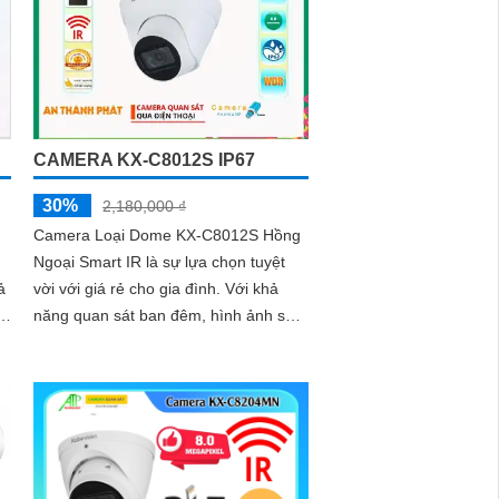
CAMERA KX-C8012S IP67
30%
2,180,000 ₫
Camera Loại Dome KX-C8012S Hồng
Ngoại Smart IR là sự lựa chọn tuyệt
ả
vời với giá rẻ cho gia đình. Với khả
năng quan sát ban đêm, hình ảnh sẽ
được tái tạo một cách rõ ràng và đẹp
mắt nhờ công nghệ Hồng Ngoại 30m