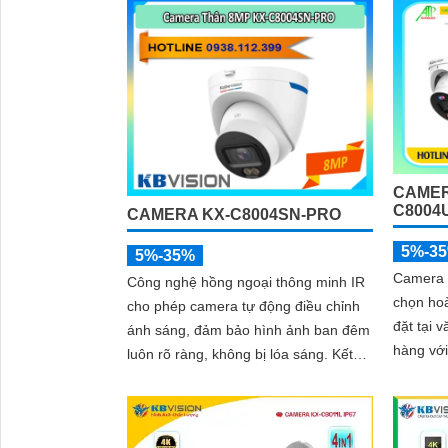
tiết kiệ
dùng
CAMER
C8004
CAMERA KX-C8004SN-PRO
5%-3
5%-35%
Camera 
Công nghệ hồng ngoại thông minh IR
chọn hoà
cho phép camera tự động điều chỉnh
đặt tại 
ánh sáng, đảm bảo hình ảnh ban đêm
hàng với
luôn rõ ràng, không bị lóa sáng. Kết
Camera 
hợp cùng khả năng chống ngược sáng
RJ45 kết
(DWDR) và giảm nhiễu (3DNR), hình
hình từ 
ảnh thu được luôn mượt mà, màu sắc