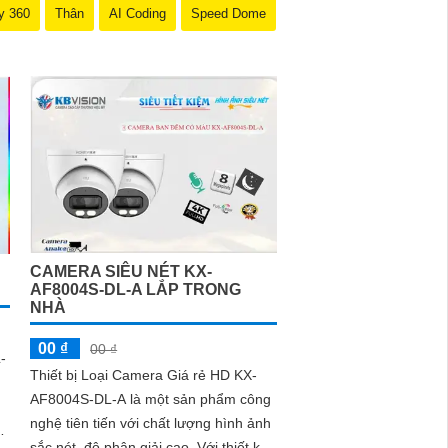
y 360
Thân
AI Coding
Speed Dome
CAMERA SIÊU NÉT KX-
AF8004S-DL-A LẮP TRONG
NHÀ
00 ₫
00 ₫
-
Thiết bị Loại Camera Giá rẻ HD KX-
AF8004S-DL-A là một sản phẩm công
nghệ tiên tiến với chất lượng hình ảnh
sắc nét, độ phân giải cao. Với thiết kế