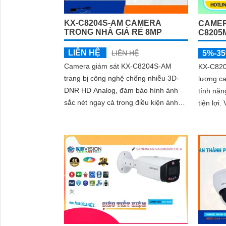
KX-C8204S-AM CAMERA
CAMER
TRONG NHÀ GIÁ RẺ 8MP
C8205
LIÊN HỆ
LIÊN HỆ
5%-3
Camera giám sát KX-C8204S-AM
KX-C820
trang bị công nghệ chống nhiễu 3D-
lượng ca
DNR HD Analog, đảm bảo hình ảnh
tính nă
sắc nét ngay cả trong điều kiện ánh
tiện lợi. Với độ phân giải 8.0MP sắc
sáng yếu. Sản phẩm tiết kiệm điện với
nét khả 
nguồn 12V, giúp tiết kiệm chi phí vận
hành