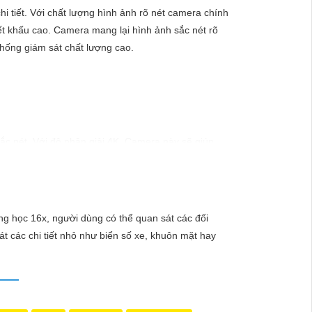
i tiết. Với chất lượng hình ảnh rõ nét camera chính
ết khấu cao. Camera mang lại hình ảnh sắc nét rõ
thống giám sát chất lượng cao.
ắc nét. Với độ phân giải 4K, Camera này sẽ giúp
hắc một cách rõ ràng và chi tiết nhất. Hãy trải
g học 16x, người dùng có thể quan sát các đối
 các chi tiết nhỏ như biển số xe, khuôn mặt hay