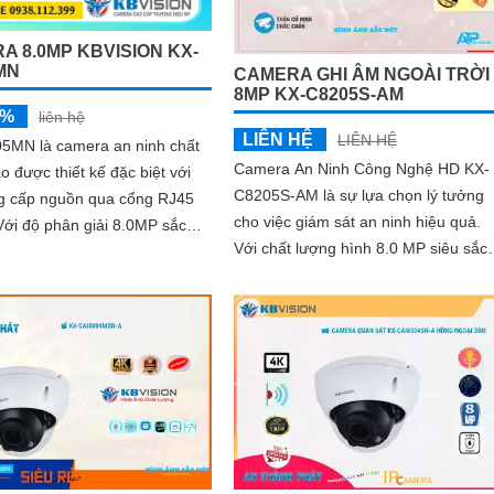
A 8.0MP KBVISION KX-
MN
CAMERA GHI ÂM NGOÀI TRỜI
8MP KX-C8205S-AM
5%
liên hệ
LIÊN HỆ
LIÊN HỆ
5MN là camera an ninh chất
Camera An Ninh Công Nghệ HD KX-
o được thiết kế đặc biệt với
C8205S-AM là sự lựa chọn lý tưởng
ng cấp nguồn qua cổng RJ45
cho việc giám sát an ninh hiệu quả.
Với chất lượng hình 8.0 MP siêu sắc
năng quan sát ấn tượng,...
nét Ultra 4k, bạn có thể hoàn toàn
tin...