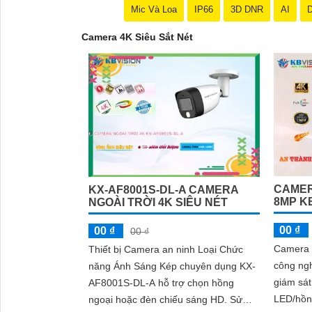
Mic Và Loa
IP66
3D DNR
AI
D
Camera 4K Siêu Sắt Nét
CAMER
KX-AF8001S-DL-A CAMERA
8MP K
NGOÀI TRỜI 4K SIÊU NÉT
'
00 ₫
00 ₫
00 ₫
Camera 
Thiết bị Camera an ninh Loại Chức
công ngh
năng Ánh Sáng Kép chuyên dụng KX-
giám sát
AF8001S-DL-A hỗ trợ chọn hồng
LED/hồn
ngoại hoặc đèn chiếu sáng HD. Sử