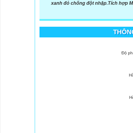
xanh đỏ chống đột nhập.Tích hợp Mi
THÔNG
Độ ph
Hỗ
H