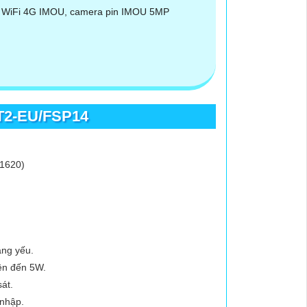
T2-EU/FSP14
*1620)
áng yếu.
ên đến 5W.
át.
 nhập.