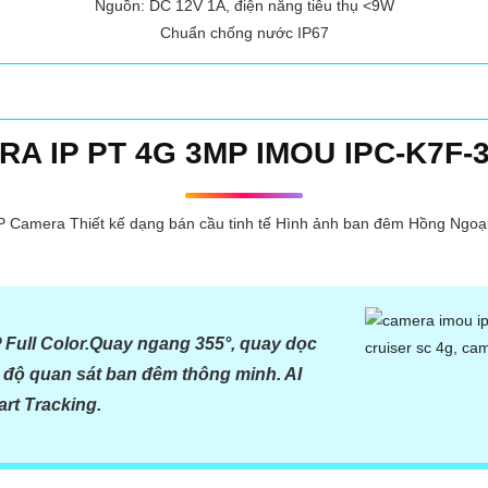
Nguồn: DC 12V 1A, điện năng tiêu thụ <9W
Chuẩn chống nước IP67
A IP PT 4G 3MP IMOU IPC-K7F-
amera Thiết kế dạng bán cầu tinh tế Hình ảnh ban đêm Hồng Ngoại 10
 Full Color.Quay ngang 355°, quay dọc
ế độ quan sát ban đêm thông minh. AI
rt Tracking.