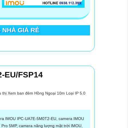
 NHÀ GIÁ RẺ
2-EU/FSP14
thị Xem ban đêm Hồng Ngoại 10m Loại IP 5.0