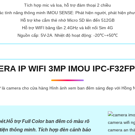
Tích hợp mic và loa, hỗ trợ đàm thoại 2 chiều
ác tính năng thông minh IMOU SENSE: Phát hiện người, phát hiện phư
Hỗ trợ khe cắm thẻ nhớ Micro SD lên đến 512GB
Hỗ trợ WIFI băng tần 2.4GHz và kết nối Sim 4G
Nguồn cấp: 5V-2A. Nhiệt độ hoạt động: -20℃~+50℃
RA IP WIFI 3MP IMOU IPC-F32F
à camera cho cửa hàng Hình ảnh xem ban đêm sáng đẹp với Hồng Ngoạ
ét.Hỗ trợ Full Color ban đêm có màu rõ
 tiện thông minh. Tích hợp đèn cảnh báo