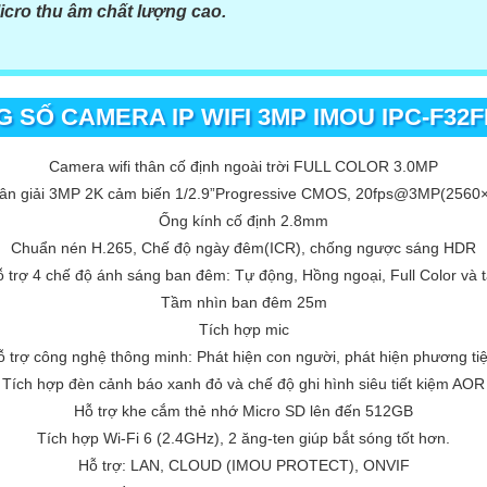
cro thu âm chất lượng cao.
 SỐ CAMERA IP WIFI 3MP IMOU IPC-F32
Camera wifi thân cố định ngoài trời FULL COLOR 3.0MP
ân giải 3MP 2K cảm biến 1/2.9”Progressive CMOS, 20fps@3MP(2560
Ống kính cố định 2.8mm
Chuẩn nén H.265, Chế độ ngày đêm(ICR), chống ngược sáng HDR
 trợ 4 chế độ ánh sáng ban đêm: Tự động, Hồng ngoại, Full Color và t
Tầm nhìn ban đêm 25m
Tích hợp mic
ỗ trợ công nghệ thông minh: Phát hiện con người, phát hiện phương tiệ
Tích hợp đèn cảnh báo xanh đỏ và chế độ ghi hình siêu tiết kiệm AOR
Hỗ trợ khe cắm thẻ nhớ Micro SD lên đến 512GB
Tích hợp Wi-Fi 6 (2.4GHz), 2 ăng-ten giúp bắt sóng tốt hơn.
Hỗ trợ: LAN, CLOUD (IMOU PROTECT), ONVIF