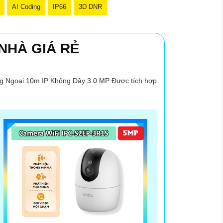
AI Coding
IP66
3D DNR
NHÀ GIÁ RẺ
h rõ nét và chất lượng video tốt.
 khi có hoạt động đột ngột trong khu vực quan
g Ngoại 10m IP Không Dây 3.0 MP Được tích hợp
 tiết.
ễ dàng xem lại hoặc chia sẻ video.
em camera từ xa mọi lúc, mọi nơi.