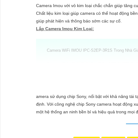
ĐẶT
Camera Imou với vỏ kim loại chắc chắn giúp tăng cườ
Chất liệu kim loại giúp camera có thể hoạt động bề
giúp phát hiện và thông báo sớm các sự cố.
PHỤ
Lắp Camera Imou Kim Loại:
KIỆN
CAMERA
Camera WiFi IMOU IPC-S2EP-3R1S Trong Nhà Gi
Camera IP WiFi 5MP IMOU IPC-UA7E-5M0T2-EU
TƯ
(
5
Camera IP WiFi 3MP IMOU IPC-F32FP-PRO
VẤN
DỊCH
(
Camera IP PT 4G 3MP IMOU IPC-K7F-3M1T-X
amera sử dụng chip Sony, nổi bật với khả năng tái tạ
VỤ
định. Với công nghệ chip Sony camera hoạt động xuấ
(
5%-35%
)
Camera IPC-PS8DP-3V0
một hệ thống an ninh bền bỉ và hiệu quả trong mọi đ
Camera Thiết Kế Kim Loại Imou