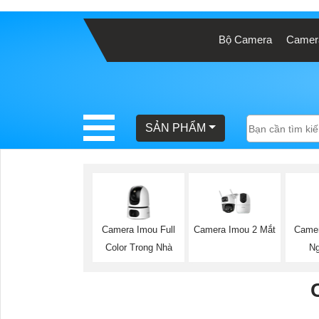
Bộ Camera
Camera
BÁO
GIÁ
TRỌN
GÓI
SẢN PHẨM
SẢN
PHẨM
Camera Imou Full
Camera Imou 2 Mắt
Camer
Color Trong Nhà
Ng
TƯ
VẤN
LẮP