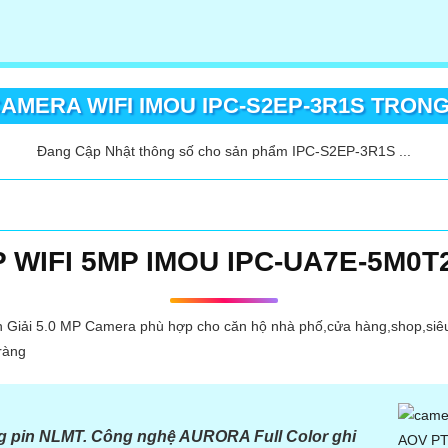
AMERA WIFI IMOU IPC-S2EP-3R1S TRONG
Đang Cập Nhật thông số cho sản phẩm IPC-S2EP-3R1S ...
 WIFI 5MP IMOU IPC-UA7E-5M0T
ải 5.0 MP Camera phù hợp cho căn hộ nhà phố,cửa hàng,shop,siêu 
 ràng
g pin NLMT. Công nghệ AURORA Full Color ghi