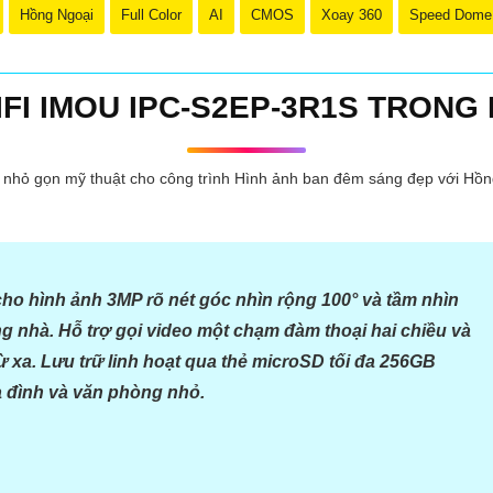
Hồng Ngoại
Full Color
AI
CMOS
Xoay 360
Speed Dome
FI IMOU IPC-S2EP-3R1S TRONG 
 chiếc Camera Wifi Imou Giá Rẻ hoàn hảo:
: Chọn một camera có độ phân giải cao như 1080p để tin tưởng hình ản
or): Đảm bảo camera có tính năng cảm biến chuyển động để báo động
hỏ gọn mỹ thuật cho công trình Hình ảnh ban đêm sáng đẹp với Hồn
ra có tích hợp hồng ngoại để quan sát ban đêm một cách rõ ràng và chi
tính năng lưu trữ video trực tiếp trên thẻ nhớ hoặc trên đám mây để d
ó ứng dụng di động tương thích với hệ điều hành của bạn để có thể x
n được một chiếc Camera Wifi Imou Giá Rẻ hoàn hảo!
o hình ảnh 3MP rõ nét góc nhìn rộng 100° và tầm nhìn
g nhà. Hỗ trợ gọi video một chạm đàm thoại hai chiều và
từ xa. Lưu trữ linh hoạt qua thẻ microSD tối đa 256GB
a đình và văn phòng nhỏ.