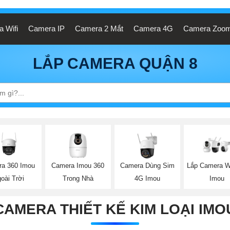
 Wifi
Camera IP
Camera 2 Mắt
Camera 4G
Camera Zoo
LẮP CAMERA QUẬN 8
a 360 Imou
Camera Imou 360
Camera Dùng Sim
Lắp Camera W
oài Trời
Trong Nhà
4G Imou
Imou
CAMERA THIẾT KẾ KIM LOẠI IMO