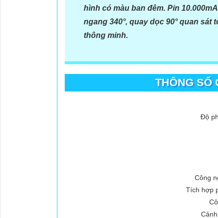
hình có màu ban đêm. Pin 10.000mA
ngang 340°, quay dọc 90° quan sát t
thông minh.
THÔNG SỐ C
Độ ph
Công ng
Tích hợp 
Cô
Cảnh 