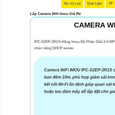
Mic Và Loa
Dual Light
78°
Lắp Camera Wifi Imou Giá Rẻ
CAMERA WI
Dĩ nhiên, dưới đây là 5 lời khuyên để chọn lựa một
📹 Camera Chính Hãng
1:
Độ phân giải (Resolution)
🌟
2:
Chức năng cảm biến chuyển động (Motion Sens
IPC-S2EP-3R1S Hãng Imou Độ Phân Giải 3.0 MP n
sát.
chức năng DHCP server
⫸
3:
Tích hợp hồng ngoại (Night Vision): Chọn came
4:
Tính năng lưu trữ (Storage): Lựa chọn camera có 
✔️
5:
Ứng dụng di động (Mobile App): Chọn camera c
Hy vọng những lời khuyên trên sẽ giúp bạn lựa chọ
Camera WiFi IMOU IPC-S2EP-3R1S ch
ban đêm 10m, phù hợp giám sát tron
kết nối Wi-Fi ổn định giúp quan sát 
hoặc lưu đám mây dễ lắp đặt cho gi