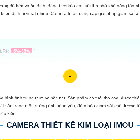
ng độ bền và ổn định, đồng thời kéo dài tuổi thọ nhờ khả năng tản nhiệ
n bỉ ổn định hơn rất nhiều. Camera Imou cung cấp giải pháp giám sát a
(
5%-35%
)
á Rẻ
(
5%-35%
)
/FSP14
%-35%
)
5%-35%
)
o hình ảnh trung thực và sắc nét. Sản phẩm có tuổi thọ cao, được thiết 
t sắc trong môi trường ánh sáng yếu, đảm bảo giám sát chất lượng tốt
iều kiện.
CAMERA THIẾT KẾ KIM LOẠI IMOU