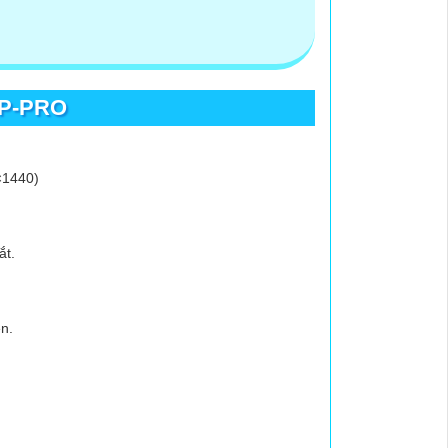
FP-PRO
×1440)
ắt.
n.