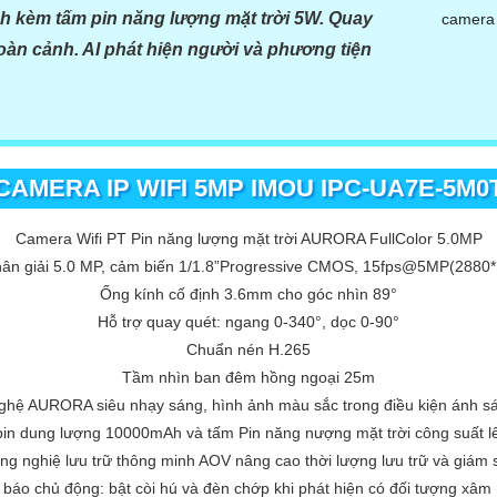
h kèm tấm pin năng lượng mặt trời 5W. Quay
oàn cảnh. AI phát hiện người và phương tiện
AMERA IP WIFI 5MP IMOU IPC-UA7E-5M0
Camera Wifi PT Pin năng lượng mặt trời AURORA FullColor 5.0MP
ân giải 5.0 MP, cảm biến 1/1.8”Progressive CMOS, 15fps@5MP(2880
Ống kính cố định 3.6mm cho góc nhìn 89°
Hỗ trợ quay quét: ngang 0-340°, dọc 0-90°
Chuẩn nén H.265
Tầm nhìn ban đêm hồng ngoại 25m
hệ AURORA siêu nhạy sáng, hình ảnh màu sắc trong điều kiện ánh s
pin dung lượng 10000mAh và tấm Pin năng nượng mặt trời công suất l
ng nghiệ lưu trữ thông minh AOV nâng cao thời lượng lưu trữ và giám s
báo chủ động: bật còi hú và đèn chớp khi phát hiện có đối tượng xâm