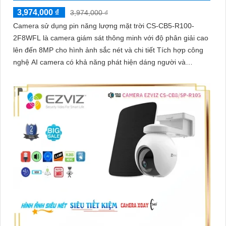
3,974,000 ₫
3,974,000 ₫
Camera sử dụng pin năng lượng mặt trời CS-CB5-R100-
2F8WFL là camera giám sát thông minh với độ phân giải cao
lên đến 8MP cho hình ảnh sắc nét và chi tiết Tích hợp công
nghệ AI camera có khả năng phát hiện dáng người và
phương tiện báo động khi phát hiện xâm nhập Thiết kế bền bỉ
chống nước IP65 phù hợp lắp đặt trong mọi điều kiện thời
tiết. Camera An Ninh CS-CB5-R100-2F8WFL có khả năng còi
hú, đèn chớp báo động, Wifi Không Dây, chức năng AI deep
learning phân biệt người & phương tiện