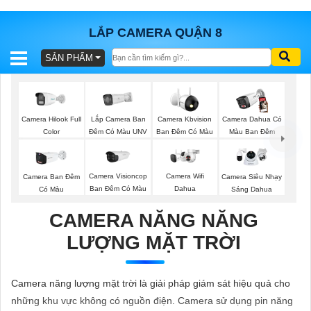
LẮP CAMERA QUẬN 8
SẢN PHẨM
BÁO
GIÁ
TRỌN
GÓI
Lắp Camera Ban
Camera Hilook Full
Camera Kbvision
Camera Dahua Có
Đêm Có Màu UNV
Color
Ban Đêm Có Màu
Màu Ban Đêm
SẢN
Camera Visioncop
Camera Wifi
Camera Ban Đêm
Camera Siêu Nhạy
Ban Đêm Có Màu
Dahua
Có Màu
Sáng Dahua
PHẨM
CAMERA NĂNG NĂNG
LƯỢNG MẶT TRỜI
TƯ
VẤN
Camera năng lượng mặt trời là giải pháp giám sát hiệu quả cho
LẮP
những khu vực không có nguồn điện. Camera sử dụng pin năng