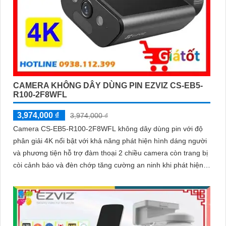
CAMERA KHÔNG DÂY DÙNG PIN EZVIZ CS-EB5-
R100-2F8WFL
3,974,000 ₫
3,974,000 ₫
Camera CS-EB5-R100-2F8WFL không dây dùng pin với độ
phân giải 4K nổi bật với khả năng phát hiện hình dáng người
và phương tiện hỗ trợ đàm thoại 2 chiều camera còn trang bị
còi cảnh báo và đèn chớp tăng cường an ninh khi phát hiện
sự xâm nhập camera tích hợp tấm pin năng lượng mặt trời và
pin sạc đạt chuẩn IP65 chống nước và bụi giúp hoạt động
bền bỉ trong mọi điều kiện thời tiết.