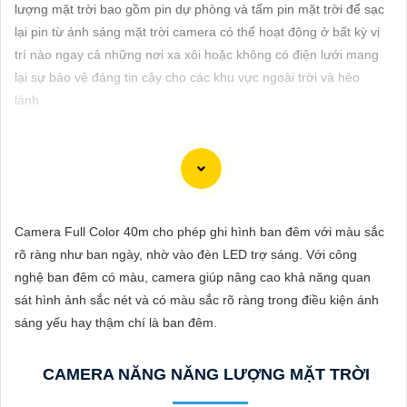
ĐẶT
lượng mặt trời bao gồm pin dự phòng và tấm pin mặt trời để sạc
lại pin từ ánh sáng mặt trời camera có thể hoạt động ở bất kỳ vị
trí nào ngay cả những nơi xa xôi hoặc không có điện lưới mang
lại sự bảo vệ đáng tin cậy cho các khu vực ngoài trời và hẻo
PHỤ
lánh.
KIỆN
CAMERA
Camera 360 Báo Động Hình ảnh sắt nét mang lại cho bạn trải
TƯ
nghiệm giám sát an ninh chất lượng cao. Với khả năng quay 360
Camera Full Color 40m cho phép ghi hình ban đêm với màu sắc
VẤN
độ, camera này giúp bạn theo dõi mọi góc độ một cách toàn
rõ ràng như ban ngày, nhờ vào đèn LED trợ sáng. Với công
DỊCH
diện. Hình ảnh được ghi lại rõ nét, chất lượng cao, giúp bạn nắm
nghệ ban đêm có màu, camera giúp nâng cao khả năng quan
VỤ
bắt mọi chi tiết một cách dễ dàng. Đặc điểm chất lượng hơn tính
sát hình ảnh sắc nét và có màu sắc rõ ràng trong điều kiện ánh
năng báo động thông minh sẽ cảnh báo ngay lập tức khi phát
sáng yếu hay thậm chí là ban đêm.
hiện sự cố, giúp gia tăng an ninh cho ngôi nhà hoặc cơ sở của
bạn. Camera 360 Báo Động Hình ảnh sắt nét là sự lựa chọn lý
CAMERA NĂNG NĂNG LƯỢNG MẶT TRỜI
tưởng để bảo vệ và giám sát an ninh cho bạn và gia đình.