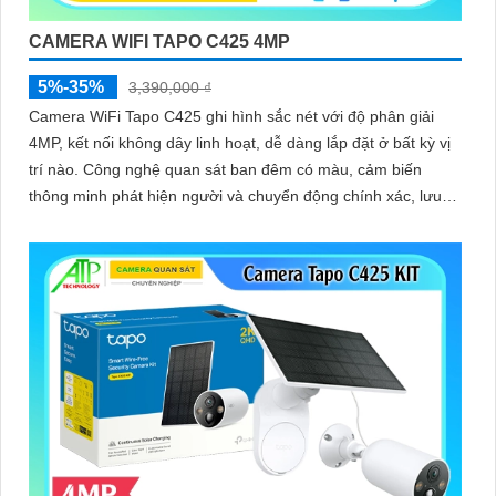
CAMERA WIFI TAPO C425 4MP
5%-35%
3,390,000 ₫
Camera WiFi Tapo C425 ghi hình sắc nét với độ phân giải
4MP, kết nối không dây linh hoạt, dễ dàng lắp đặt ở bất kỳ vị
trí nào. Công nghệ quan sát ban đêm có màu, cảm biến
thông minh phát hiện người và chuyển động chính xác, lưu
trữ linh hoạt trên thẻ nhớ hoặc đám mây, chống nước hiệu
quả