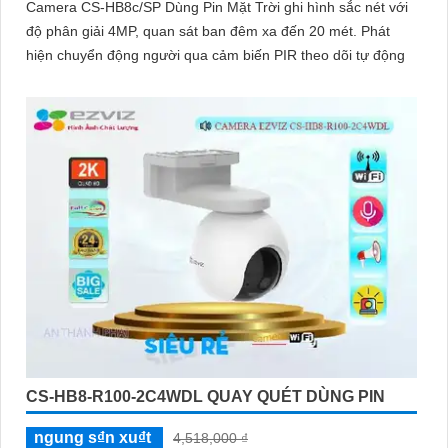
Camera CS-HB8c/SP Dùng Pin Mặt Trời ghi hình sắc nét với
độ phân giải 4MP, quan sát ban đêm xa đến 20 mét. Phát
hiện chuyển động người qua cảm biến PIR theo dõi tự động
CS-HB8-R100-2C4WDL QUAY QUÉT DÙNG PIN
ngung s₫n xu₫t
4,518,000 ₫