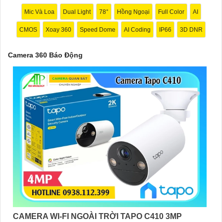
Mic Và Loa
Dual Light
78°
Hồng Ngoại
Full Color
AI
CMOS
Xoay 360
Speed Dome
AI Coding
IP66
3D DNR
Camera 360 Báo Động
'
CAMERA WI-FI NGOÀI TRỜI TAPO C410 3MP