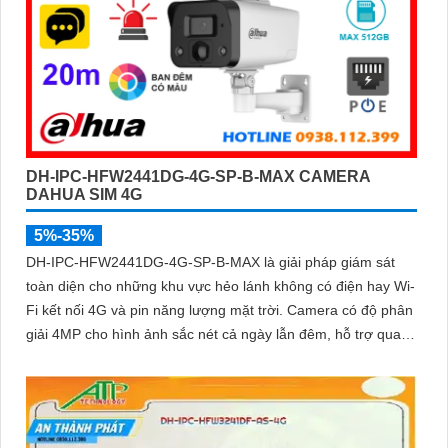
DH-IPC-HFW2441DG-4G-SP-B-MAX CAMERA
DAHUA SIM 4G
5%-35%
DH-IPC-HFW2441DG-4G-SP-B-MAX là giải pháp giám sát
toàn diện cho những khu vực hẻo lánh không có điện hay Wi-
Fi kết nối 4G và pin năng lượng mặt trời. Camera có độ phân
giải 4MP cho hình ảnh sắc nét cả ngày lẫn đêm, hỗ trợ quan
sát có màu ban đêm đến 20m, hồng ngoại 30m và đàm thoại
hai chiều