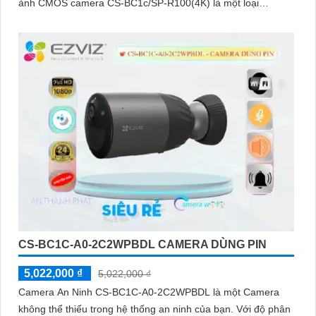
ảnh CMOS camera CS-BC1c/SP-R100(4K) là một loại
camera giá rẻ với khả năng lưu trữ dữ liệu lên đến 512GB
thông qua khe thẻ nhớ
CS-BC1C-A0-2C2WPBDL CAMERA DÙNG PIN
5,022,000 ₫
5,022,000 ₫
Camera An Ninh CS-BC1C-A0-2C2WPBDL là một Camera
không thể thiếu trong hệ thống an ninh của bạn. Với độ phân