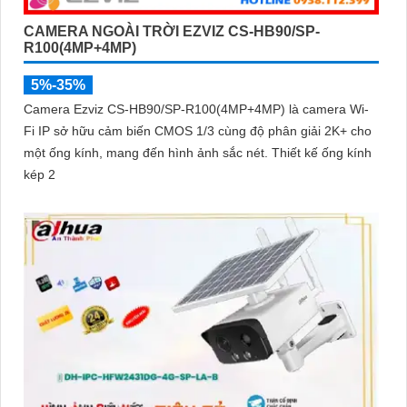
CAMERA NGOÀI TRỜI EZVIZ CS-HB90/SP-
R100(4MP+4MP)
5%-35%
Camera Ezviz CS-HB90/SP-R100(4MP+4MP) là camera Wi-
Fi IP sở hữu cảm biến CMOS 1/3 cùng độ phân giải 2K+ cho
một ống kính, mang đến hình ảnh sắc nét. Thiết kế ống kính
kép 2