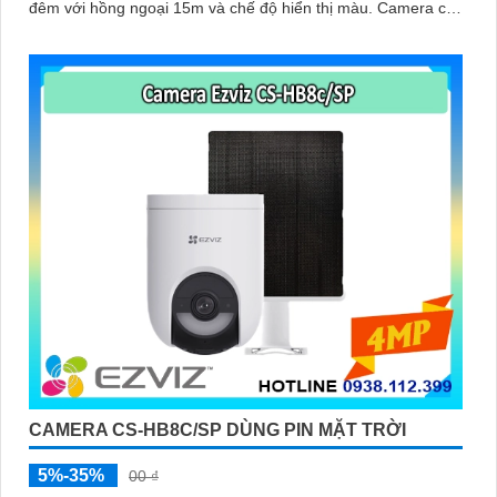
đêm với hồng ngoại 15m và chế độ hiển thị màu. Camera có
độ phân giải 3
CAMERA CS-HB8C/SP DÙNG PIN MẶT TRỜI
5%-35%
00 ₫