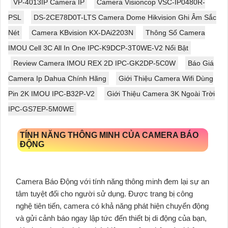
VP-4013IP Camera IP
Camera Visioncop VSC-IP0480R-
PSL
DS-2CE78D0T-LTS Camera Dome Hikvision Ghi Âm Sắc
Nét
Camera KBvision KX-DAi2203N
Thông Số Camera
IMOU Cell 3C All In One IPC-K9DCP-3T0WE-V2 Nổi Bật
Review Camera IMOU REX 2D IPC-GK2DP-5C0W
Báo Giá
Camera Ip Dahua Chính Hãng
Giới Thiệu Camera Wifi Dùng
Pin 2K IMOU IPC-B32P-V2
Giới Thiệu Camera 3K Ngoài Trời
IPC-GS7EP-5M0WE
TÍNH NĂNG THÔNG MINH CỦA CAMERA BÁO
ĐỘNG
Camera Báo Động với tính năng thông minh đem lại sự an
tâm tuyệt đối cho người sử dụng. Được trang bị công
nghệ tiên tiến, camera có khả năng phát hiện chuyển động
và gửi cảnh báo ngay lập tức đến thiết bị di động của bạn,