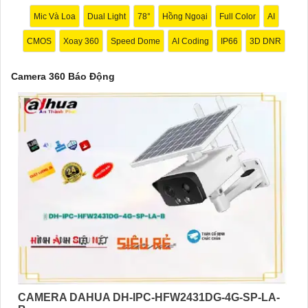
Mic Và Loa
Dual Light
78°
Hồng Ngoại
Full Color
AI
CMOS
Xoay 360
Speed Dome
AI Coding
IP66
3D DNR
Camera 360 Báo Động
'
CAMERA DAHUA DH-IPC-HFW2431DG-4G-SP-LA-