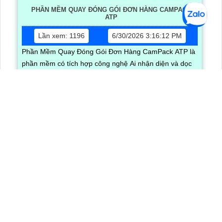
PHẦN MỀM QUAY ĐÓNG GÓI ĐƠN HÀNG CAMPACK
ATP
Lần xem: 1196
6/30/2026 3:16:12 PM
Phần Mềm Quay Đóng Gói Đơn Hàng CamPack ATP là
phần mềm có tích hợp công nghệ Ai nhận diện và dọc
mã QR/ bar code khi camera quay được mã vận đơn
LẮP CAMERA QUẬN 8
Camera Văn Phòng
Camera Gia Đình
Camera Cửa Hàng
Camera Nhà Xưởng
CÔNG TY TNHH TM-DV AN THÀNH PHÁT
Đơn vị thi công lắp đặt hệ thống camera quan sát chuyên nghiệp
Trụ Sở
: 51 Lũy Bán Bích, , Phường Phú Thạnh, TP.HCM
0938.11.23.99
Hotline:
0906.855.330
0902.452.577
Tư vấn kỹ thuật:
|