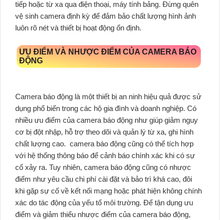
tiếp hoặc từ xa qua điện thoại, máy tính bảng. Đừng quên
vệ sinh camera định kỳ để đảm bảo chất lượng hình ảnh
luôn rõ nét và thiết bị hoạt động ổn định.
ƯU ĐIỂM VÀ NHƯỢC ĐIỂM CỦA CAMERA BÁO
ĐỘNG
Camera báo động là một thiết bị an ninh hiệu quả được sử
dụng phổ biến trong các hộ gia đình và doanh nghiệp. Có
nhiều ưu điểm của camera báo động như giúp giảm nguy
cơ bị đột nhập, hỗ trợ theo dõi và quản lý từ xa, ghi hình
chất lượng cao.
camera báo động cũng có thể tích hợp
với hệ thống thông báo để cảnh báo chính xác khi có sự
cố xảy ra. Tuy nhiên, camera báo động cũng có nhược
điểm như yêu cầu chi phí cài đặt và bảo trì khá cao, đôi
khi gặp sự cố về kết nối mạng hoặc phát hiện không chính
xác do tác động của yếu tố môi trường. Để tận dụng ưu
điểm và giảm thiểu nhược điểm của camera báo động,