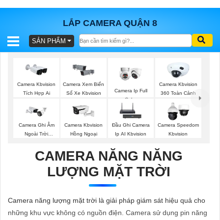
LẮP CAMERA QUẬN 8
SẢN PHẨM
BÁO
GIÁ
TRỌN
GÓI
Camera Kbvision
Camera Xem Biển
Camera Kbvision
Camera Ip Full
Tích Hợp Ai
Số Xe Kbvision
360 Toàn Cảnh
Color
SẢN
Camera Ghi Âm
Camera Kbvision
Đầu Ghi Camera
Camera Speedom
Ngoài Trời
Hồng Ngoại
Ip AI Kbvision
Kbvision
PHẨM
Kbvision
CAMERA NĂNG NĂNG
LƯỢNG MẶT TRỜI
TƯ
VẤN
Camera năng lượng mặt trời là giải pháp giám sát hiệu quả cho
LẮP
những khu vực không có nguồn điện. Camera sử dụng pin năng