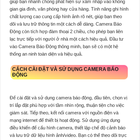
giúp bạn nhanh chóng phát hiện sự xâm nhập vào không
gian gia đình, văn phòng hay cửa hàng. Tính năng ghi hình
chất lượng cao cung cấp hình ảnh rõ nét, giúp bạn theo
dõi và lưu trữ thông tin một cách dễ dàng. Camera Báo
Động còn tích hợp đàm thoại 2 chiều, cho phép bạn liên
lạc trực tiếp với người ở nhà một cách hiệu quả. Đầu tư
vào Camera Báo Động thông minh, bạn sẽ có một hệ
thống an ninh toàn diện và hiệu quả.
CÁCH CÀI ĐẶT VÀ SỬ DỤNG CAMERA BÁO
ĐỘNG
Để cài đặt và sử dụng camera báo động, đầu tiên, chọn vị
trí lắp đặt phù hợp với tầm nhìn rộng, thuận tiện cho việc
giám sát. Tiếp theo, kết nối camera với nguồn điện và
mạng internet để thiết bị hoạt động. Sử dụng ứng dụng
điều khiển để cấu hình camera, thiết lập chế độ cảnh báo
và lưu trữ dữ liệu hình ảnh/video. Bạn có thể theo dõi trực