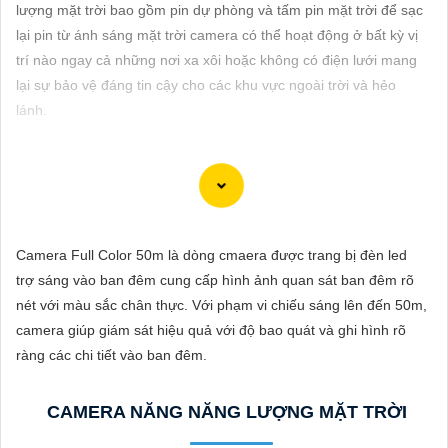
ĐẶT
lượng mặt trời bao gồm pin dự phòng và tấm pin mặt trời để sạc
lại pin từ ánh sáng mặt trời camera có thể hoạt động ở bất kỳ vị
trí nào ngay cả những nơi xa xôi hoặc không có điện lưới mang
lại sự bảo vệ đáng tin cậy cho các khu vực ngoài trời và hẻo
PHỤ
lánh.
KIỆN
CAMERA
Camera 360 Báo Động Hình ảnh sắt nét mang lại cho bạn trải
TƯ
nghiệm giám sát an ninh chất lượng cao. Với khả năng quay 360
Camera Full Color 50m là dòng cmaera được trang bị đèn led
VẤN
độ, camera này giúp bạn theo dõi mọi góc độ một cách toàn
trợ sáng vào ban đêm cung cấp hình ảnh quan sát ban đêm rõ
DỊCH
diện. Hình ảnh được ghi lại rõ nét, chất lượng cao, giúp bạn nắm
nét với màu sắc chân thực. Với phạm vi chiếu sáng lên đến 50m,
VỤ
bắt mọi chi tiết một cách dễ dàng. Đặc điểm chất lượng hơn tính
camera giúp giám sát hiệu quả với độ bao quát và ghi hình rõ
năng báo động thông minh sẽ cảnh báo ngay lập tức khi phát
ràng các chi tiết vào ban đêm.
hiện sự cố, giúp gia tăng an ninh cho ngôi nhà hoặc cơ sở của
bạn. Camera 360 Báo Động Hình ảnh sắt nét là sự lựa chọn lý
CAMERA NĂNG NĂNG LƯỢNG MẶT TRỜI
tưởng để bảo vệ và giám sát an ninh cho bạn và gia đình.