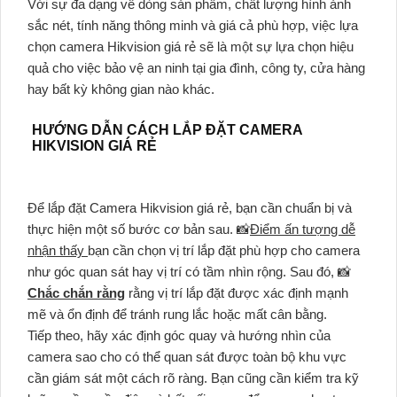
Với sự đa dạng về dòng sản phẩm, chất lượng hình ảnh
sắc nét, tính năng thông minh và giá cả phù hợp, việc lựa
chọn camera Hikvision giá rẻ sẽ là một sự lựa chọn hiệu
quả cho việc bảo vệ an ninh tại gia đình, công ty, cửa hàng
hay bất kỳ không gian nào khác.
HƯỚNG DẪN CÁCH LẮP ĐẶT CAMERA
HIKVISION GIÁ RẺ
Để lắp đặt Camera Hikvision giá rẻ, bạn cần chuẩn bị và
thực hiện một số bước cơ bản sau. 📸
Điểm ấn tượng dễ
nhận thấy
bạn cần chọn vị trí lắp đặt phù hợp cho camera
như góc quan sát hay vị trí có tầm nhìn rộng. Sau đó, 📸
Chắc chắn rằng
rằng vị trí lắp đặt được xác định mạnh
mẽ và ổn định để tránh rung lắc hoặc mất cân bằng.
Tiếp theo, hãy xác định góc quay và hướng nhìn của
camera sao cho có thể quan sát được toàn bộ khu vực
cần giám sát một cách rõ ràng. Bạn cũng cần kiểm tra kỹ