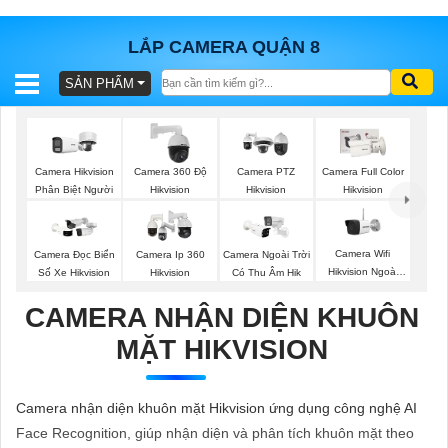
LẮP CAMERA QUẬN 8
SẢN PHẨM
BÁO
GIÁ
TRỌN
GÓI
Camera Hikvision
Camera 360 Độ
Camera PTZ
Camera Full Color
Phân Biệt Người
Hikvision
Hikvision
Hikvision
SẢN
Camera Wifi
Camera Đọc Biển
Camera Ip 360
Camera Ngoài Trời
Hikvision Ngoài
Số Xe Hikvision
Hikvision
Có Thu Âm Hik
PHẨM
Trời
CAMERA NHẬN DIỆN KHUÔN
MẶT HIKVISION
TƯ
VẤN
Camera nhận diện khuôn mặt Hikvision ứng dụng công nghệ AI
LẮP
Face Recognition, giúp nhận diện và phân tích khuôn mặt theo