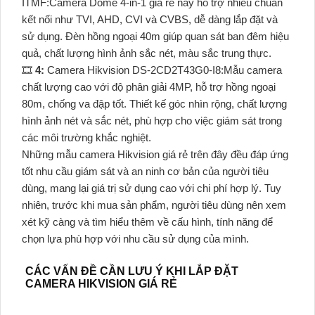
ITMF:Camera Dome 4-in-1 giá rẻ này hỗ trợ nhiều chuẩn
kết nối như TVI, AHD, CVI và CVBS, dễ dàng lắp đặt và
sử dụng. Đèn hồng ngoại 40m giúp quan sát ban đêm hiệu
quả, chất lượng hình ảnh sắc nét, màu sắc trung thực.
🎞
4:
Camera Hikvision DS-2CD2T43G0-I8:Mẫu camera
chất lượng cao với độ phân giải 4MP, hỗ trợ hồng ngoại
80m, chống va đập tốt. Thiết kế góc nhìn rộng, chất lượng
hình ảnh nét và sắc nét, phù hợp cho việc giám sát trong
các môi trường khắc nghiệt.
Những mẫu camera Hikvision giá rẻ trên đây đều đáp ứng
tốt nhu cầu giám sát và an ninh cơ bản của người tiêu
dùng, mang lại giá trị sử dụng cao với chi phí hợp lý. Tuy
nhiên, trước khi mua sản phẩm, người tiêu dùng nên xem
xét kỹ càng và tìm hiểu thêm về cấu hình, tính năng để
chọn lựa phù hợp với nhu cầu sử dụng của mình.
CÁC VẤN ĐỀ CẦN LƯU Ý KHI LẮP ĐẶT
CAMERA HIKVISION GIÁ RẺ