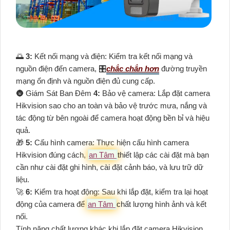
🌅
3:
Kết nối mạng và điện: Kiểm tra kết nối mạng và
nguồn điện đến camera, 🎛
chắc chắn hơn
đường truyền
mạng ổn định và nguồn điện đủ cung cấp.
🌚 Giám Sát Ban Đêm
4:
Bảo vệ camera: Lắp đặt camera
Hikvision sao cho an toàn và bảo vệ trước mưa, nắng và
tác động từ bên ngoài để camera hoạt động bền bỉ và hiệu
quả.
🎁
5:
Cấu hình camera: Thực hiện cấu hình camera
Hikvision đúng cách,
an Tâm
thiết lập các cài đặt mà bạn
cần như cài đặt ghi hình, cài đặt cảnh báo, và lưu trữ dữ
liệu.
️🚀
6:
Kiểm tra hoạt động: Sau khi lắp đặt, kiểm tra lại hoạt
động của camera để
an Tâm
chất lượng hình ảnh và kết
nối.
Tính năng chất lượng khác khi lắp đặt camera Hikvision