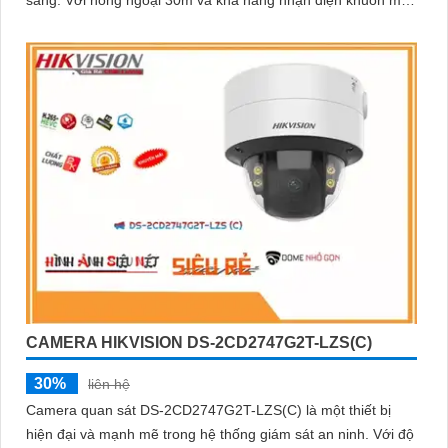
sáng. Với hồng ngoại 30m và khả năng nhận diện khuôn mặt,
đầu tư vào an ninh và yên tâm hơn với Camera Hikvision!
camera hỗ trợ quan sát ban đêm màu sắc tự nhiên, phù hợp
cho công trình
Hy vọng rằng bài viết giới thiệu trên sẽ giúp bạn thu hút được
khách hàng quan tâm đến sản phẩm Camera Hikvision giá rẻ và
chất lượng.
CAMERA HIKVISION DS-2CD2747G2T-LZS(C)
30%
liên hệ
Camera quan sát DS-2CD2747G2T-LZS(C) là một thiết bị
hiện đại và mạnh mẽ trong hệ thống giám sát an ninh. Với độ