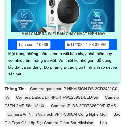
MẪU CAMERA WIFI BÁN CHẠY NHẤT HIỆN NAY
Lần xem: 10936
5/11/2024 1:58:32 PM
Một trong những mẫu camera wifi bán chạy nhất hiện nay
với nhiều tính năng ưu việt. Với thiết kế nhỏ gọn, dễ dàng
lắp đặt và sử dụng. Độ phân giải cao giúp hình ảnh rõ nét và
sắc nét
Thông Tin:
Camera quan sát IP HIKVISION DS-2CD2421G0-
IW
Camera Dahua DH-IPC-HFW1239S1-LED-S5
Camera
C3TN 2MP Sắc Nét ❂
Camera IP iDS-2CD7A26G0/P-IZHS
Camera An Ninh VanTech VPH-C808AI Công Nghệ Mới
Báo
Giá Trọn Gói Lắp Đặt Camera Giám Sát Hikvision
Lắp