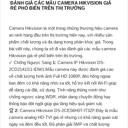
ĐÁNH GIÁ CÁC MẪU CAMERA HIKVISION GIÁ
RẺ PHỔ BIẾN TRÊN THỊ TRƯỜNG
Camera Hikvision là một trong những thương hiệu camera
an ninh hàng đầu trên thị trường hiện nay, với nhiều sản
phẩm chất lượng và đa dạng trong phân khúc giá. Trong
bài viết này, chúng ta sẽ đi vào đánh giá các mẫu camera
Hikvision giá rẻ phổ biến trên thị trường.
☄️ Chống Ngược Sáng
1:
Camera IP Hikvision DS-
2CD2141G1-IDW1:Mẫu camera này được đánh giá cao
về chất lượng hình ảnh Full HD 1080P, đèn hồng ngoại
ban đêm có khả năng nhìn xa tốt, hỗ trợ kết nối Wi-Fi giúp
dễ dàng cài đặt, sử dụng. Tính năng thông minh như
chống ngược sáng WDR, nhận dạng chuyển động hay
thông báo đột ngột giúp gia tăng hiệu quả giám sát.
️🏆
2:
Camera Hikvision DS-2CE56H0T-IT3ZF:Đây là mẫu
camera analog HD-TVI giá rẻ nhưng có khả năng quan sát
ngày và đêm đều tốt. Độ phân giải 5MP và chất lượng