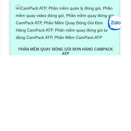
PHẦN MỀM QUAY ĐÓNG GÓI ĐƠN HÀNG CAMPACK
ATP
Lần xem: 1243
6/30/2026 3:16:12 PM
Phần Mềm Quay Đóng Gói Đơn Hàng CamPack ATP là
phần mềm có tích hợp công nghệ Ai nhận diện và dọc
mã QR/ bar code khi camera quay được mã vận đơn
LẮP CAMERA QUẬN 8
Camera Văn Phòng
Camera Gia Đình
Camera Cửa Hàng
Camera Nhà Xưởng