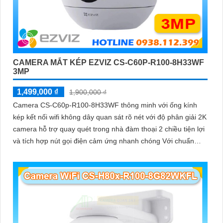
CAMERA MẮT KÉP EZVIZ CS-C60P-R100-8H33WF
3MP
1,499,000 ₫
1,900,000 ₫
Camera CS-C60p-R100-8H33WF thông minh với ống kính
kép kết nối wifi không dây quan sát rõ nét với độ phân giải 2K
camera hỗ trợ quay quét trong nhà đàm thoại 2 chiều tiện lợi
và tích hợp nút gọi điện cảm ứng nhanh chóng Với chuẩn
nén H.265 camera giúp tiết kiệm băng thông và dung lượng
lưu trữ hiệu quả