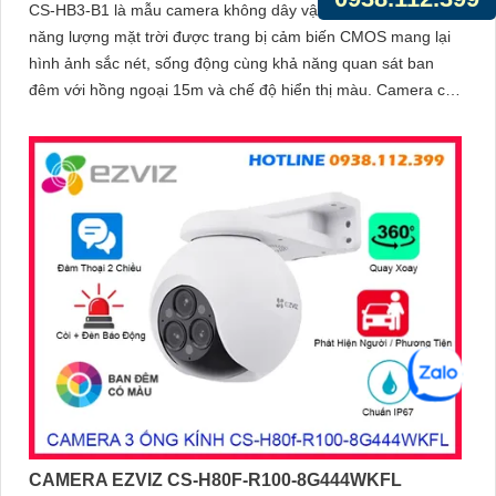
CS-HB3-B1 là mẫu camera không dây vận hành bằng pin
năng lượng mặt trời được trang bị cảm biến CMOS mang lại
hình ảnh sắc nét, sống động cùng khả năng quan sát ban
đêm với hồng ngoại 15m và chế độ hiển thị màu. Camera có
độ phân giải 3
CAMERA EZVIZ CS-H80F-R100-8G444WKFL