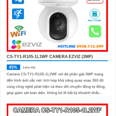
CS-TY1-R105-1L3WF CAMERA EZVIZ (3MP)
45%
Liên Hệ
Camera CS-TY1-R105-1L2WF với độ phân giải 3MP mang
đến hình ảnh sắc nét, tích hợp khả năng quay xoay 360 độ
cùng công nghệ phát hiện và theo dõi chuyển động tự động,
giúp giám sát toàn diện, không bỏ lỡ bất kỳ khoảnh khắc
quan trọng nào. Hỗ trợ đàm thoại hai chiều, tầm nhìn hồng
ngoại lên đến 10m và khe cắm thẻ nhớ dung lượng 512GB,
đây chính là camera tối ưu với mức giá vô cùng hấp dẫn