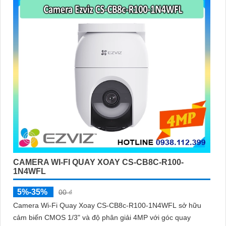
CAMERA WI-FI QUAY XOAY CS-CB8C-R100-
1N4WFL
5%-35%
00 ₫
Camera Wi-Fi Quay Xoay CS-CB8c-R100-1N4WFL sở hữu
cảm biến CMOS 1/3" và độ phân giải 4MP với góc quay