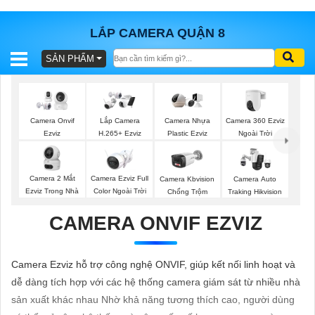
LẮP CAMERA QUẬN 8
SẢN PHẨM
BÁO
GIÁ
TRỌN
GÓI
Camera 360 Ezviz
Camera Onvif
Lắp Camera
Camera Nhựa
Ngoài Trời
Ezviz
H.265+ Ezviz
Plastic Ezviz
SẢN
Camera 2 Mắt
Camera Ezviz Full
Camera Kbvision
Camera Auto
Ezviz Trong Nhà
Color Ngoài Trời
Chống Trộm
Traking Hikvision
PHẨM
CAMERA ONVIF EZVIZ
TƯ
Camera Ezviz hỗ trợ công nghệ ONVIF, giúp kết nối linh hoạt và
VẤN
dễ dàng tích hợp với các hệ thống camera giám sát từ nhiều nhà
LẮP
sản xuất khác nhau Nhờ khả năng tương thích cao, người dùng