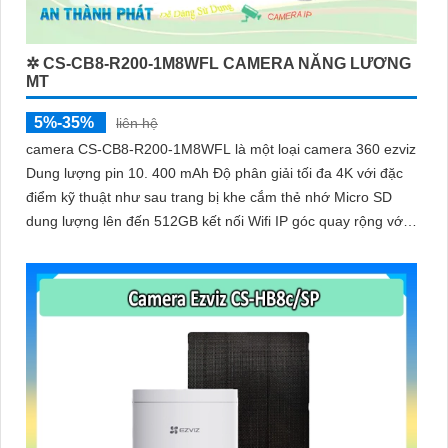
✲ CS-CB8-R200-1M8WFL CAMERA NĂNG LƯƠNG
MT
5%-35%
liên hệ
camera CS-CB8-R200-1M8WFL là một loại camera 360 ezviz
Dung lượng pin 10. 400 mAh Độ phân giải tối đa 4K với đặc
điểm kỹ thuật như sau trang bị khe cắm thẻ nhớ Micro SD
dung lượng lên đến 512GB kết nối Wifi IP góc quay rộng với
ống kính 3