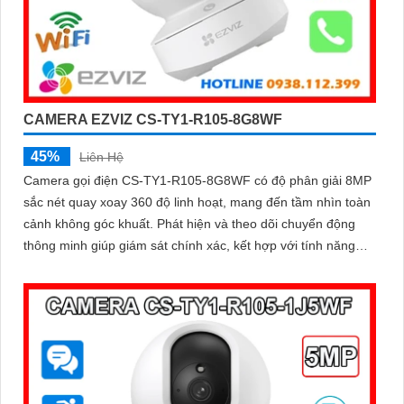
CAMERA EZVIZ CS-TY1-R105-8G8WF
45%
Liên Hệ
Camera gọi điện CS-TY1-R105-8G8WF có độ phân giải 8MP
sắc nét quay xoay 360 độ linh hoạt, mang đến tầm nhìn toàn
cảnh không góc khuất. Phát hiện và theo dõi chuyển động
thông minh giúp giám sát chính xác, kết hợp với tính năng
đàm thoại hai chiều giao tiếp dễ dàng từ xa