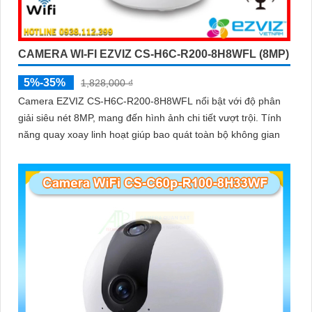
CAMERA WI-FI EZVIZ CS-H6C-R200-8H8WFL (8MP)
5%-35%
1,828,000 ₫
Camera EZVIZ CS-H6C-R200-8H8WFL nổi bật với độ phân
giải siêu nét 8MP, mang đến hình ảnh chi tiết vượt trội. Tính
năng quay xoay linh hoạt giúp bao quát toàn bộ không gian