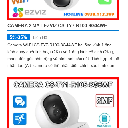
CAMERA 2 MẮT EZVIZ CS-TY7-R100-8G44WF
5%-35%
Liên Hệ
Camera Wi-Fi CS-TY7-R100-8G44WF hai ống kính 1 ống
kính quay quét linh hoạt (2K+) và 1 ống kính cố định (2K+),
mang đến góc nhìn rộng và hình ảnh sắc nét. Tích hợp trí tuệ
nhân tạo (AI), camera có thể nhận diện chính xác hình dạng
con người