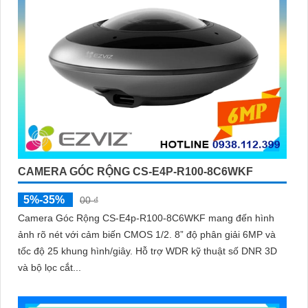
CAMERA GÓC RỘNG CS-E4P-R100-8C6WKF
5%-35%
00 ₫
Camera Góc Rộng CS-E4p-R100-8C6WKF mang đến hình
ảnh rõ nét với cảm biến CMOS 1/2. 8” độ phân giải 6MP và
tốc độ 25 khung hình/giây. Hỗ trợ WDR kỹ thuật số DNR 3D
và bộ lọc cắt...