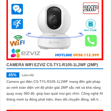
CAMERA WIFI EZVIZ CS-TY1-R105-1L2WF (2MP)
45%
Liên Hệ
Camera gọi điện CS-TY1-R105-1L2WF mang đến giải pháp
an ninh toàn diện với độ phân giải 2MP sắc nét và khả năng
quay xoay 360 độ, giúp bao quát mọi góc nhìn. Công nghệ AI
thông minh tự động phát hiện, theo dõi chuyển động, kết hợp
đàm thoại 2 chiều, giúp bạn giao tiếp dễ dàng từ xa