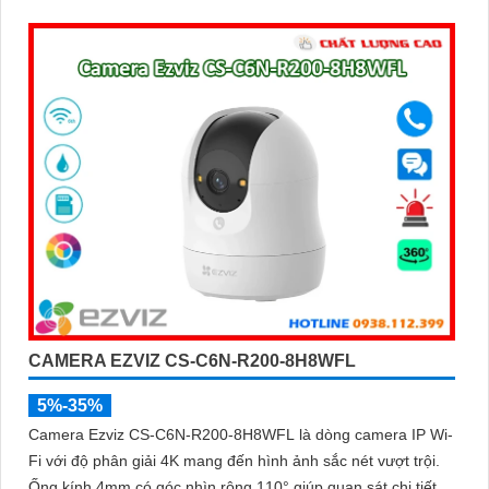
CAMERA EZVIZ CS-C6N-R200-8H8WFL
5%-35%
Camera Ezviz CS-C6N-R200-8H8WFL là dòng camera IP Wi-
Fi với độ phân giải 4K mang đến hình ảnh sắc nét vượt trội.
Ống kính 4mm có góc nhìn rộng 110° giúp quan sát chi tiết