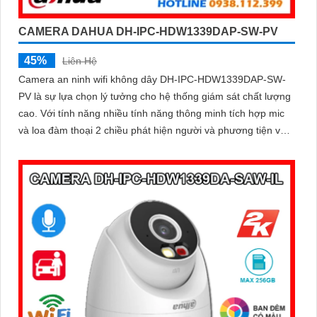
CAMERA DAHUA DH-IPC-HDW1339DAP-SW-PV
45%
Liên Hệ
Camera an ninh wifi không dây DH-IPC-HDW1339DAP-SW-
PV là sự lựa chọn lý tưởng cho hệ thống giám sát chất lượng
cao. Với tính năng nhiều tính năng thông minh tích hợp mic
và loa đàm thoại 2 chiều phát hiện người và phương tiện và
độ phân giải 3MP sắc nét camera giúp bảo vệ an toàn cho
ngôi nhà hoặc văn phòng của bạn