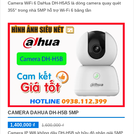
Camera WiFi 6 DaHua DH-H5AS là dòng camera quay quét
355° trong nhà 5MP hỗ trợ Wi-Fi 6 băng tần
CAMERA DAHUA DH-H5B 5MP
1,400,000 ₫
1,600,000 ₫
Camera IP Wifi không dây DH-H5B sở hữu độ phân giải 5MP