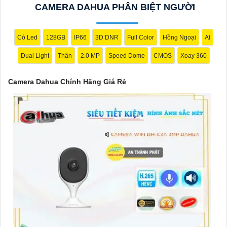
CAMERA DAHUA PHÂN BIỆT NGƯỜI
vượt trội của Camera Dahua chính hãng với mức giá vô cùng
hấp dẫn."
Có Led
128GB
IP66
3D DNR
Full Color
Hồng Ngoại
AI
Dual Light
Thân
2.0 MP
Speed Dome
CMOS
Xoay 360
Camera Dahua Chính Hãng Giá Rẻ
'