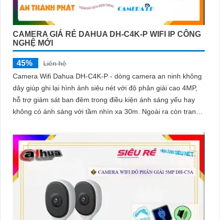
CAMERA GIÁ RẺ DAHUA DH-C4K-P WIFI IP CÔNG
NGHỆ MỚI
45%
Liên hệ
Camera Wifi Dahua DH-C4K-P - dòng camera an ninh không
dây giúp ghi lại hình ảnh siêu nét với độ phân giải cao 4MP,
hỗ trợ giám sát ban đêm trong điều kiện ánh sáng yếu hay
không có ánh sáng với tầm nhìn xa 30m. Ngoài ra còn trang
bị khả năng đàm thoại và phát hiện con người chính
xácCamera quan sát đặc biệt với lưu trữ dữ liệu tại chỗ qua
khe cắm thẻ nhớ Micro SD, IP không dây, tích hợp chức năng
chống cảnh báo chuyển động giả bằng motion detection và
nhận dạng người