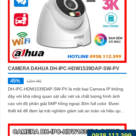
CAMERA DAHUA DH-IPC-HDW1539DAP-SW-PV
45%
Liên Hệ
DH-IPC-HDW1539DAP-SW-PV là một loại Camera IP không
dây với khả năng quan sát sắc nét và chất lượng hình ảnh
cao với độ phân giải 5MP hồng ngoại 30m full color. Được
thiết kế để đem lại trải nghiệm giám sát an toàn và hiệu quả
cảnh báo chủ động khi có phát hiện con người phát hiện
phương tiện
0938.112.399