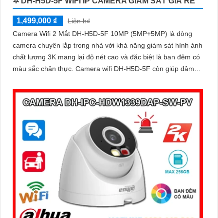
✲ DH-H5D-5F WIFI IP CAMERA GIÁM SÁT GIÁ RẺ
1,499,000 ₫
Liên h₫
Camera Wifi 2 Mắt DH-H5D-5F 10MP (5MP+5MP) là dòng
camera chuyên lắp trong nhà với khả năng giám sát hình ảnh
chất lượng 3K mang lại độ nét cao và đặc biệt là ban đêm có
màu sắc chân thực. Camera wifi DH-H5D-5F còn giúp đảm
bảo an ninh hiệu quả với tính năng phát hiện người và thú
cưng với độ chính xác cao