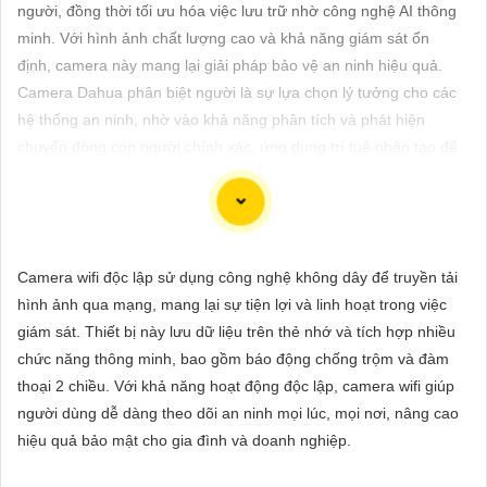
ĐẶT
người, đồng thời tối ưu hóa việc lưu trữ nhờ công nghệ AI thông
minh. Với hình ảnh chất lượng cao và khả năng giám sát ổn
định, camera này mang lại giải pháp bảo vệ an ninh hiệu quả.
Camera Dahua phân biệt người là sự lựa chọn lý tưởng cho các
PHỤ
hệ thống an ninh, nhờ vào khả năng phân tích và phát hiện
KIỆN
chuyển động con người chính xác, ứng dụng trí tuệ nhân tạo để
CAMERA
nâng cao hiệu quả giám sát.
TƯ
Camera wifi độc lập sử dụng công nghệ không dây để truyền tải
VẤN
Dòng camera Dahua là một trong những thương hiệu hàng đầu
hình ảnh qua mạng, mang lại sự tiện lợi và linh hoạt trong việc
DỊCH
trong lĩnh vực camera an ninh. Để giới thiệu Camera Dahua
giám sát. Thiết bị này lưu dữ liệu trên thẻ nhớ và tích hợp nhiều
VỤ
chính hãng giá rẻ và hình ảnh sắc nét, bạn có thể sử dụng câu
chức năng thông minh, bao gồm báo động chống trộm và đàm
tư vấn sau đây:
thoại 2 chiều. Với khả năng hoạt động độc lập, camera wifi giúp
"Camera Dahua chính hãng mang đến cho bạn sự tin cậy và
người dùng dễ dàng theo dõi an ninh mọi lúc, mọi nơi, nâng cao
chất lượng vượt trội. Với hình ảnh sắc nét và tính năng an ninh
hiệu quả bảo mật cho gia đình và doanh nghiệp.
hiện đại, sản phẩm này hứa hẹn đáp ứng mọi nhu cầu giám sát
của bạn. Đừng ngần ngại trải nghiệm sự ổn định và chất lượng