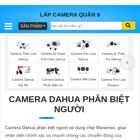
LẮP CAMERA QUẬN 8
SẢN PHẨM
BÁO
GIÁ
TRỌN
GÓI
Camera Thân Lớn
Camera Ip Dome
Camera Kim Loại
Camera Ip Thân
Dahua
Full Color Dahua
Dahua
Trụ Dahua
SẢN
Camera Wifi Cube
Camera Dahua
Camera Dahua
Camera Kim Loại
Giá Rẻ
Phân Biệt Xe
Kbvison
PHẨM
CAMERA DAHUA PHÂN BIỆT
NGƯỜI
TƯ
VẤN
Camera Dahua phân biệt người sử dụng chip Wizsense, giúp
LẮP
nhận diện chính xác và nhanh chóng các chuyển động của