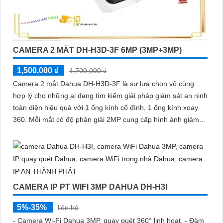
CAMERA 2 MẮT DH-H3D-3F 6MP (3MP+3MP)
1,500,000 ₫
1,700,000 ₫
Camera 2 mắt Dahua DH-H3D-3F là sự lựa chọn vô cùng
hợp lý cho những ai đang tìm kiếm giải pháp giám sát an ninh
toàn diện hiệu quả với 1 ống kính cố đình, 1 ống kính xoay
360. Mỗi mắt có độ phân giải 2MP cung cấp hình ảnh giám
sát sắc nét, hỗ trợ ban đêm có màu, tích hợp mic và loa đàm
thoại 2 chiều, khả năng phát hiện phân biệt người vật độ
chính xác cao
CAMERA IP PT WIFI 3MP DAHUA DH-H3I
5%-35%
liên hệ
- Camera Wi-Fi Dahua 3MP, quay quét 360° linh hoạt. - Đàm