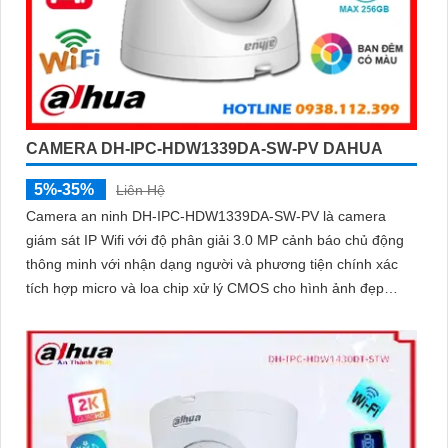
CAMERA DH-IPC-HDW1339DA-SW-PV DAHUA
5%-35%
Liên Hệ
Camera an ninh DH-IPC-HDW1339DA-SW-PV là camera
giám sát IP Wifi với độ phân giải 3.0 MP cảnh báo chủ động
thông minh với nhận dạng người và phương tiện chính xác
tích hợp micro và loa chip xử lý CMOS cho hình ảnh đẹp
công nghệ đèn trợ sáng thông minh xem ban đêm full color
30m, phù hợp lắp đặt cho gia đình, văn phòng, cửa hàng,