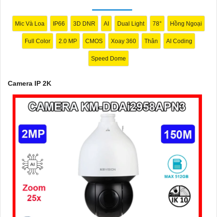
hoặc doanh nghiệp của bạn."
Mic Và Loa
IP66
3D DNR
AI
Dual Light
78°
Hồng Ngoại
Full Color
2.0 MP
CMOS
Xoay 360
Thân
AI Coding
Speed Dome
Camera IP 2K
'