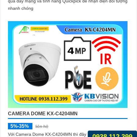
qua dây mạng và tính năng Quickpick để nhận diện đối tượng
nhanh chóng
CAMERA DOME KX-C4204MN
5%-35%
liên hệ
Với Camera Dome KX-C4204MN thì đây là một trong những
0938.112.399