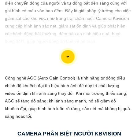
ĐẶT
diện chuyển động của người và tự động bật đèn sáng cùng với
ghi hình có màu vào ban đêm. Đây là giải pháp lý tưởng cho việc
giám sát các khu vực như trang trại chăn nuôi. Camera Kbvision
cung cấp hình ảnh sắc nét, giám sát ổn định và giúp phát hiện
PHỤ
các hành động bất thường, đảm bảo an ninh hiệu quả, hoạt
KIỆN
động 24/7, giúp người dùng an tâm về an toàn.
CAMERA
TƯ
Dưới đây là 96 từ giới thiệu về Camera IP 2K là giải pháp phù
Công nghệ AGC (Auto Gain Control) là tính năng tự động điều
VẤN
hợp cho hệ thống an ninh của bạn:
chỉnh độ khuếch đại tín hiệu hình ảnh để duy trì chất lượng
DỊCH
"Camera IP 2K là sự lựa chọn hoàn hảo để nâng cao hệ thống
video ổn định khi ánh sáng thay đổi. Khi môi trường thiếu sáng,
VỤ
an ninh của bạn. Với độ phân giải cao 2K, Camera IP cung cấp
AGC sẽ tăng độ sáng; khi ánh sáng mạnh, nó sẽ giảm độ
hình ảnh sắc nét, chi tiết. Tích hợp công nghệ hiện đại, thiết bị
khuếch đại, giúp hình ảnh luôn rõ ràng, sắc nét mà không bị quá
tự động ghi hình khi phát hiện chuyển động, nâng cao an toàn
sáng hoặc tối.
không bỏ lỡ bất kỳ sự kiện nào. 📃
Đặc biệt
khả năng kết nối
mạng linh hoạt giúp bạn dễ dàng giám sát từ xa qua điện thoại
CAMERA PHÂN BIỆT NGƯỜI KBVISION
di động. Camera IP 2K là giải pháp hiệu quả để bảo vệ ngôi nhà