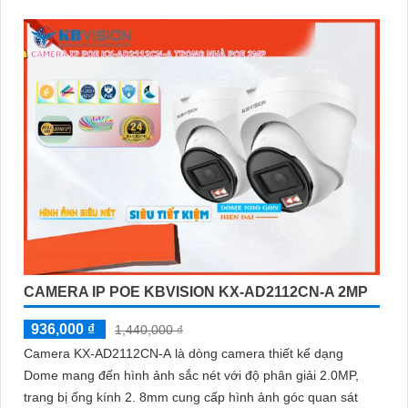
đổi linh hoạt giữa chế độ hồng ngoại và led trợ sáng ban
đêm, giúp giám sát bảo vệ an ninh ban đêm một cách linh
hoạt
CAMERA IP POE KBVISION KX-AD2112CN-A 2MP
936,000 ₫
1,440,000 ₫
Camera KX-AD2112CN-A là dòng camera thiết kế dạng
Dome mang đến hình ảnh sắc nét với độ phân giải 2.0MP,
trang bị ống kính 2. 8mm cung cấp hình ảnh góc quan sát