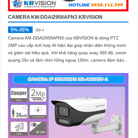
CAMERA KM-DDAI2958APN3 KBVISION
5%-35%
00 ₫
Camera KM-DDAi2958APN3 của KBVISION là dòng PTZ
2MP cao cấp tích hợp AI hiện đại giúp nhận diện thông minh
và giám sát hiệu quả. Với khả năng quay xoay 360 độ, zoom
quang 25x và tầm nhìn hồng ngoại 150m, camera đảm bảo
hình ảnh sắc nét trong mọi điều kiện