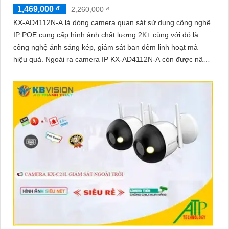
1,469,000 ₫
2,260,000 ₫
KX-AD4112N-A là dòng camera quan sát sử dụng công nghệ
IP POE cung cấp hình ảnh chất lượng 2K+ cùng với đó là
công nghệ ánh sáng kép, giám sát ban đêm linh hoạt mà
hiệu quả. Ngoài ra camera IP KX-AD4112N-A còn được nâng
cao khả năng bảo vệ an ninh với trang bị tính năng phát hiện
người chính xác