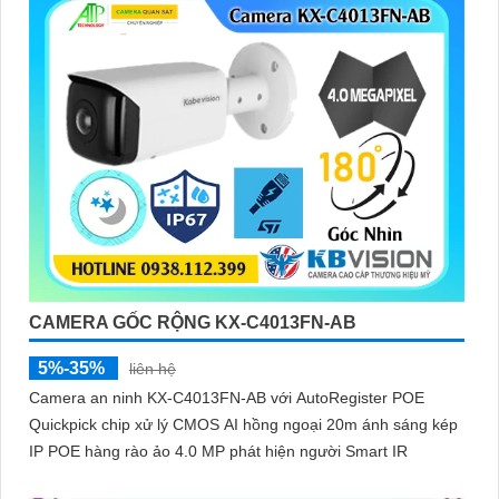
CAMERA GỐC RỘNG KX-C4013FN-AB
5%-35%
liên hệ
Camera an ninh KX-C4013FN-AB với AutoRegister POE
Quickpick chip xử lý CMOS AI hồng ngoại 20m ánh sáng kép
IP POE hàng rào ảo 4.0 MP phát hiện người Smart IR