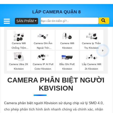
LẮP CAMERA QUẬN 8
SẢN PHẨM
BÁO
GIÁ
TRỌN
GÓI
Camera Wifi
Camera Wifi
Camera Ghi Âm
Camera Ip Thân
Kbvision
Chống Trộm
Ngoài Trời
Trụ Kbvision
Kbvision
Kbvision
SẢN
Camera Ultra 2K
Camera IP AI Full
Đầu Ghi PoE
Lắp Camera Wifi
Kbvision
Color Kbvision
Kbvision
2k Kbvision
PHẨM
CAMERA PHÂN BIỆT NGƯỜI
KBVISION
TƯ
VẤN
Camera phân biệt người Kbvision sử dụng chip xử lý SMD 4.0,
LẮP
cho phép phân tích hình ảnh nhanh chóng và chính xác, nhận