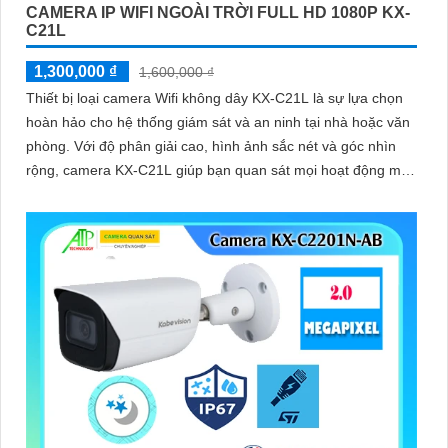
CAMERA IP WIFI NGOÀI TRỜI FULL HD 1080P KX-
C21L
1,300,000 ₫
1,600,000 ₫
Thiết bị loại camera Wifi không dây KX-C21L là sự lựa chọn
hoàn hảo cho hệ thống giám sát và an ninh tại nhà hoặc văn
phòng. Với độ phân giải cao, hình ảnh sắc nét và góc nhìn
rộng, camera KX-C21L giúp bạn quan sát mọi hoạt động một
cách dễ dàng