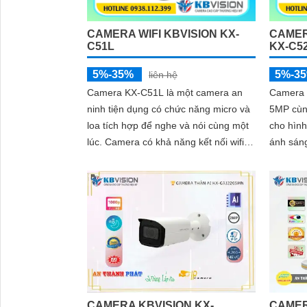
CAMERA WIFI KBVISION KX-
CAMER
C51L
KX-C5
5%-35%
5%-3
liên hệ
Camera KX-C51L là một camera an
Camera 
ninh tiện dụng có chức năng micro và
5MP cùn
loa tích hợp để nghe và nói cùng một
cho hình ảnh r
lúc. Camera có khả năng kết nối wifi
ánh sán
và sử dụng công nghệ ánh sáng kép
sáng ấm 
cho hình ảnh sắc nét đến 5
ghi...
CAMERA KBVISION KX-
CAMER