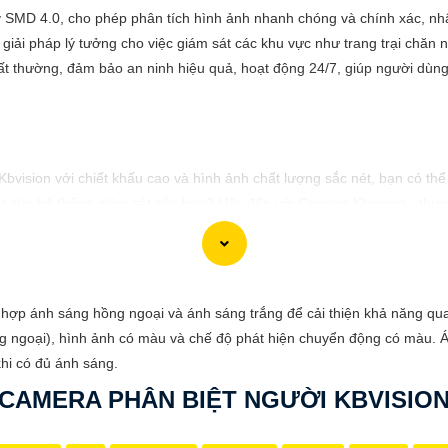
ý SMD 4.0, cho phép phân tích hình ảnh nhanh chóng và chính xác, nh
giải pháp lý tưởng cho việc giám sát các khu vực như trang trại chăn 
ất thường, đảm bảo an ninh hiệu quả, hoạt động 24/7, giúp người dùng
 Kbvision với chiết khấu cao và hình ảnh chất lượng sắc nét, bạn có t
t cho hệ thống giám sát của bạn? Hãy đến với Camera Kbvision - thươn
nh chất lượng cao, rõ nét và độ tin cậy cao. Đừng để bất kỳ sự cố n
gia đình và tài sản của bạn ngay hôm nay!"
 phù hợp với nhu cầu cụ thể của bạn. Chúc bạn thành công!
ợp ánh sáng hồng ngoại và ánh sáng trắng để cải thiện khả năng quan
g ngoại), hình ảnh có màu và chế độ phát hiện chuyển động có màu. Ánh
khi có đủ ánh sáng.
CAMERA PHÂN BIỆT NGƯỜI KBVISIO