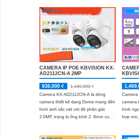
nước IP 
kèm với
CAMERA IP POE KBVISION KX-
CAMER
AD2112CN-A 2MP
KBVIS
936,000 ₫
1,469,
1,440,000 ₫
Camera KX-AD2112CN-A là dòng
Camera 
camera thiết kế dạng Dome mang đến
camera t
hình ảnh sắc nét với độ phân giải
hình ngo
2.0MP, trang bị ống kính 2. 8mm cung
hợp mic,
cấp hình ảnh góc quan sát rộng 105
thanh rõ
độ