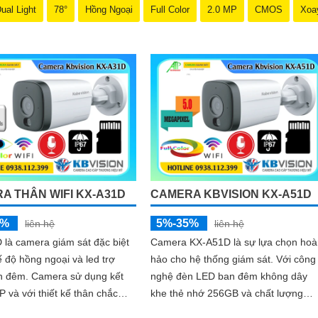
ual Light
78°
Hồng Ngoại
Full Color
2.0 MP
CMOS
Xoa
A THÂN WIFI KX-A31D
CAMERA KBVISION KX-A51D
5%
5%-35%
liên hệ
liên hệ
là camera giám sát đặc biệt
Camera KX-A51D là sự lựa chọn hoà
ế độ hồng ngoại và led trợ
hảo cho hệ thống giám sát. Với công
era sử dụng kết
nghệ đèn LED ban đêm không dây
IP và với thiết kế thân chắc
khe thẻ nhớ 256GB và chất lượng
m theo đấy là khả năng chống
hình ảnh 5.0 MP hình ảnh sắc nét