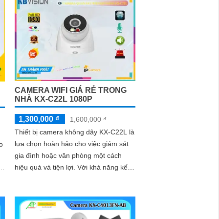
CAMERA WIFI GIÁ RẺ TRONG
NHÀ KX-C22L 1080P
1,300,000 ₫
1,600,000 ₫
Thiết bị camera không dây KX-C22L là
lựa chọn hoàn hảo cho việc giám sát
o
gia đình hoặc văn phòng một cách
hiệu quả và tiện lợi. Với khả năng kết
nối Wifi, camera này sẽ giúp bạn dễ
dàng theo dõi mọi hoạt động từ xa
thông qua điện thoại di động