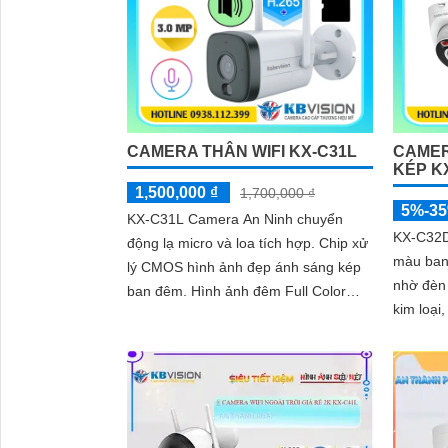
CAMERA THÂN WIFI KX-C31L
CAMER
KÉP K
1,500,000 ₫
1,700,000 ₫
5%-3
KX-C31L Camera An Ninh chuyển
KX-C32D
động lạ micro và loa tích hợp. Chip xử
màu ban
lý CMOS hình ảnh đẹp ánh sáng kép
nhờ đèn 
ban đêm. Hình ảnh đêm Full Color
kim loại,
30m IP Wifi lưu trữ 256GB
nước chu
3.0MP ch
hợp mic