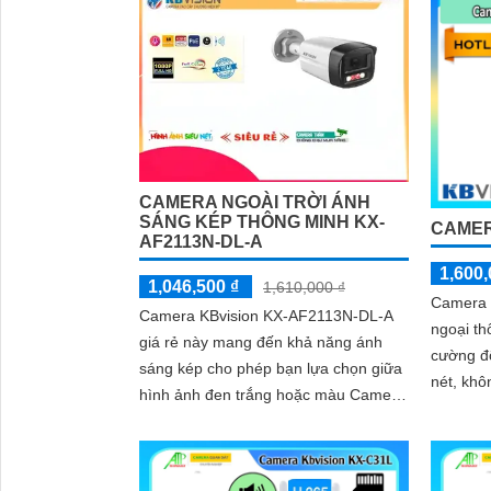
CAMERA NGOÀI TRỜI ÁNH
SÁNG KÉP THÔNG MINH KX-
CAMER
AF2113N-DL-A
1,600,
1,046,500 ₫
1,610,000 ₫
Camera 
Camera KBvision KX-AF2113N-DL-A
ngoại th
giá rẻ này mang đến khả năng ánh
cường độ
sáng kép cho phép bạn lựa chọn giữa
nét, khô
hình ảnh đen trắng hoặc màu Camera
model KX-AF2113N-DL-A đi kèm với
tính năng...