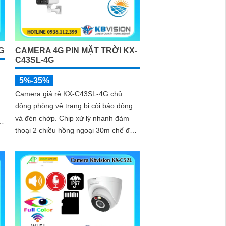
G
CAMERA 4G PIN MẶT TRỜI KX-
C43SL-4G
5%-35%
Camera giá rẻ KX-C43SL-4G chủ
động phòng vệ trang bị còi báo động
và đèn chớp. Chip xử lý nhanh đàm
i
thoại 2 chiều hồng ngoại 30m chế độ
ban đêm 4G. Sử dụng tâm pin năng
lượng...