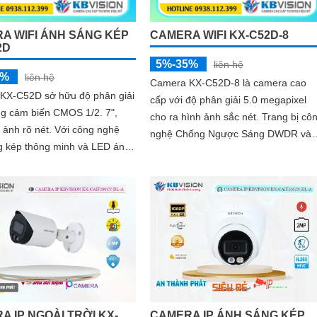
A WIFI ÁNH SÁNG KÉP
CAMERA WIFI KX-C52D-8
2D
5%-35%
liên hệ
5%
liên hệ
Camera KX-C52D-8 là camera cao
KX-C52D sở hữu độ phân giải
cấp với độ phân giải 5.0 megapixel
g cảm biến CMOS 1/2. 7",
cho ra hình ảnh sắc nét. Trang bị công
õ nét. Với công nghệ
nghệ Chống Ngược Sáng DWDR và
g kép thông minh và LED ánh
thiếu sáng Full Color 30m camera
tầm xa 30m, thiết bị giúp
hoàn hảo...
A IP NGOÀI TRỜI KX-
CAMERA IP ÁNH SÁNG KÉP