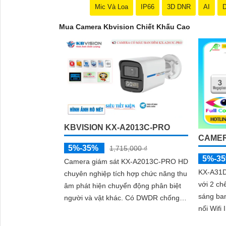
Mic Và Loa
IP66
3D DNR
AI
D
Mua Camera Kbvision Chiết Khấu Cao
KBVISION KX-A2013C-PRO
CAMER
5%-35%
1,715,000 ₫
5%-3
Camera giám sát KX-A2013C-PRO HD
KX-A31D 
chuyên nghiệp tích hợp chức năng thu
với 2 ch
âm phát hiện chuyển động phân biệt
'
sáng ban đêm. Cam
người và vật khác. Có DWDR chống
nối Wifi 
ngược sáng chất lượng hình ảnh Full
chắn kè
Color ban đêm đến 50m