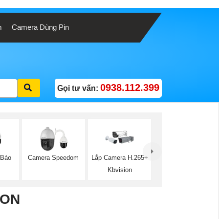
m
Camera Dùng Pin
0938.112.399
Gọi tư vấn:
 Báo
Camera Speedom
Lắp Camera H.265+
Kbvision
ION