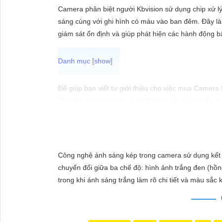
ĐẶT
Camera phân biệt người Kbvision sử dụng chip xử l
sáng cùng với ghi hình có màu vào ban đêm. Đây là 
giám sát ổn định và giúp phát hiện các hành động b
PHỤ
KIỆN
CAMERA
Để giúp bạn viết tư giới thiệu cho việc mua Camera
"Tìm kiếm sự an toàn và chất lượng hình ảnh sắc né
hàng đầu, Camera Kbvision mang đến cho bạn hình ả
TƯ
Hãy đầu tư vào Camera Kbvision và yên tâm bảo vệ 
VẤN
Bạn có thể điều chỉnh và thêm vào nội dung trên để
DỊCH
Công nghệ ánh sáng kép trong camera sử dụng kết h
VỤ
chuyển đổi giữa ba chế độ: hình ảnh trắng đen (hồn
trong khi ánh sáng trắng làm rõ chi tiết và màu sắc 