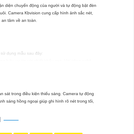
ận diện chuyển động của người và tự động bật đèn
nuôi. Camera Kbvision cung cấp hình ảnh sắc nét,
 an tâm về an toàn.
hể sử dụng mẫu sau đây:
g hiệu uy tín với chiết khấu cao. Với công nghệ
ào xảy ra mà không có sự giám sát chuyên nghiệp.
 sát trong điều kiện thiếu sáng. Camera tự động
 sáng hồng ngoại giúp ghi hình rõ nét trong tối,
N