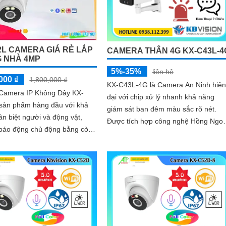
2L CAMERA GIÁ RẺ LẮP
CAMERA THÂN 4G KX-C43L-4
 NHÀ 4MP
5%-35%
liên hệ
000 ₫
1,800,000 ₫
KX-C43L-4G là Camera An Ninh hiện
ị Camera IP Không Dây KX-
đại với chip xử lý nhanh khả năng
 sản phẩm hàng đầu với khả
giám sát ban đêm màu sắc rõ nét.
n biệt người và động vật,
Được tích hợp công nghệ Hồng Ngoạ
 báo động chủ động bằng còi
50m 4.0 MP dùng sim 4G tiện lợi cho
đảm bảo an ninh hiệu quả.
việc...
m có độ phân giải 4