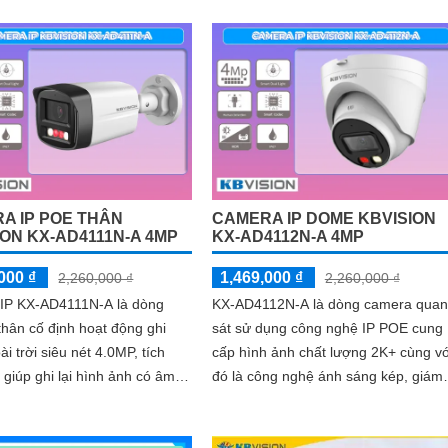
67 tích hợp micro giúp thu âm
 âm thanh
A IP POE THÂN
CAMERA IP DOME KBVISION
ION KX-AD4111N-A 4MP
KX-AD4112N-A 4MP
000 ₫
1,469,000 ₫
2,260,000 ₫
2,260,000 ₫
IP KX-AD4111N-A là dòng
KX-AD4112N-A là dòng camera quan
hân cố định hoạt động ghi
sát sử dụng công nghệ IP POE cung
ài trời siêu nét 4.0MP, tích
cấp hình ảnh chất lượng 2K+ cùng vớ
 giúp ghi lại hình ảnh có âm
đó là công nghệ ánh sáng kép, giám
 ràng chân thực
sát ban đêm linh hoạt mà hiệu quả.
Ngoài ra camera IP KX-AD4112N-A