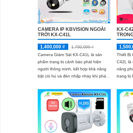
CAMERA IP KBVISION NGOÀI
KX-C4
TRỜI KX-C41L
TRONG
1,400,000 ₫
1,500,
1,700,000 ₫
Camera Giám Sát KX-C41L là sản
Thiết B
phẩm trang bị cảnh báo phát hiện
C42L là
người thông minh, kết hợp khả năng
năng phâ
bật còi hú và đèn nhấp nháy khi phát
trang bị
hiện xâm nhập. Sử dụng công nghệ
và đèn, 
chip xử...
Sản phẩ