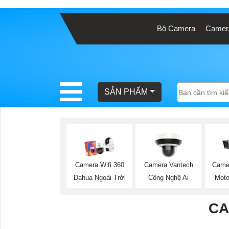
Bộ Camera
Camera
BÁO
GIÁ
TRỌN
GÓI
SẢN PHẨM
SẢN
PHẨM
Camera Wifi 360
Camera Vantech
Came
Dahua Ngoài Trời
Công Nghệ Ai
Moto
TƯ
VẤN
CA
LẮP