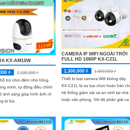
còn được nâng cao khả năng bảo vệ
an ninh với trang bị tính năng phát
hiện người chính xác
CAMERA IP WIFI NGOÀI TRỜI
FULL HD 1080P KX-C21L
A KX-AM10W
1,300,000 ₫
1,600,000 ₫
000 ₫
2,100,000 ₫
Thiết bị loại camera Wifi không dây
hỗ trợ nhìn đêm nhờ hồng
KX-C21L là sự lựa chọn hoàn hảo ch
ông minh, tự động điều chỉnh
hệ thống giám sát và an ninh tại nhà
 ánh sáng giúp hình ảnh rõ
hoặc văn phòng. Với độ phân giải cao,
ng bị lóa
hình ảnh sắc nét và góc nhìn rộng,
camera KX-C21L giúp bạn quan sát
mọi hoạt động một cách dễ dàng