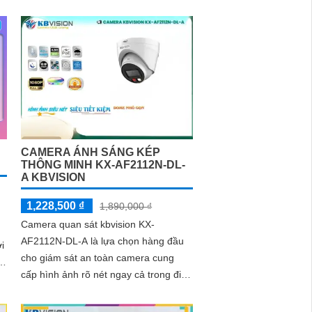
độ phân giải độ nét cao 2.0MP,
camera trang bị ánh sáng kép thông
minh cho phép chuyển đổi linh hoạt
giữa chế độ hồng ngoại và led trợ
sáng ban đêm, giúp giám sát bảo vệ
an ninh ban đêm một cách linh hoạt
CAMERA ÁNH SÁNG KÉP
THÔNG MINH KX-AF2112N-DL-
A KBVISION
1,228,500 ₫
1,890,000 ₫
Camera quan sát kbvision KX-
AF2112N-DL-A là lựa chọn hàng đầu
i
cho giám sát an toàn camera cung
cấp hình ảnh rõ nét ngay cả trong điều
kiện thiếu sáng mà vẫn có màu ban
đêm nhờ...