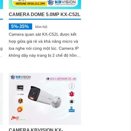
CAMERA DOME 5.0MP KX-C52L
5%-35%
liên hệ
Camera quan sát KX-C52L được kết
hợp giữa giá rẻ và khả năng micro và
loa nghe nói cùng một lúc. Camera IP
không dây này trang bị 2 chế độ hồng
ngoại và led trợ sáng giúp giám sát
ban đêm hiệu quả, thiết kế dome nhỏ
gọn cho ra gốc nhìn rộng đáng để
tham khảo
CAMERA KBVISION KX-