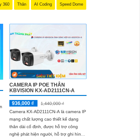
y 360
Thân
AI Coding
Speed Dome
CAMERA IP POE THÂN
KBVISION KX-AD2111CN-A
936,000 ₫
1,440,000 ₫
n
Camera KX-AD2111CN-A là camera IP
mạng chất lượng cao thiết kế dạng
thân dài cố định, được hỗ trợ công
nghệ phát hiện người, hỗ trợ ghi hình