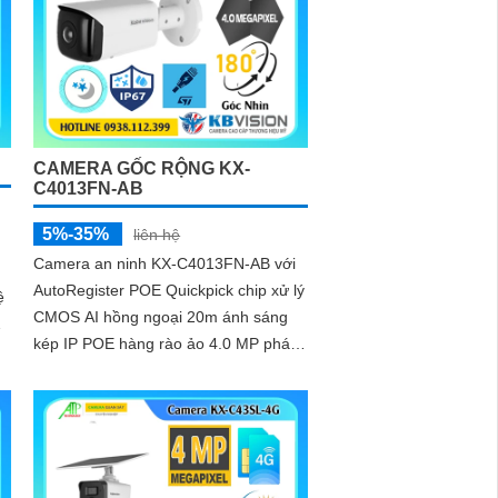
CAMERA GỐC RỘNG KX-
C4013FN-AB
5%-35%
liên hệ
Camera an ninh KX-C4013FN-AB với
AutoRegister POE Quickpick chip xử lý
ệ
CMOS AI hồng ngoại 20m ánh sáng
kép IP POE hàng rào ảo 4.0 MP phát
hiện người Smart IR