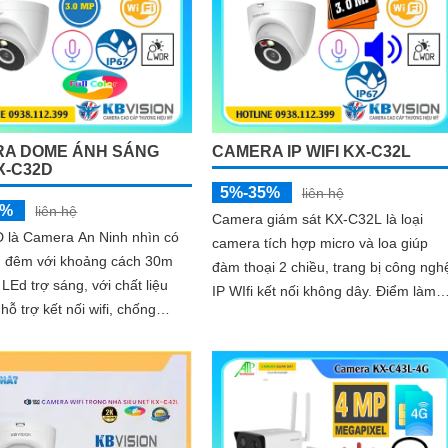
A DOME ÁNH SÁNG
CAMERA IP WIFI KX-C32L
X-C32D
5%-35%
liên hệ
5%
liên hệ
Camera giám sát KX-C32L là loại
 là Camera An Ninh nhìn có
camera tích hợp micro và loa giúp
 đêm với khoảng cách 30m
đàm thoại 2 chiều, trang bị công ngh
LEd trợ sáng, với chất liệu
IP WIfi kết nối không dây. Điểm làm
 hỗ trợ kết nối wifi, chống
cho camera này được bán nhiều hơn
ẩn IP 67, với độ phân giải
là camera trang bị ánh sáng kép để
o ra hình ảnh sắc nét, tích
giám sát ban đêm
ro và khe cắm thẻ nhớ 265GB