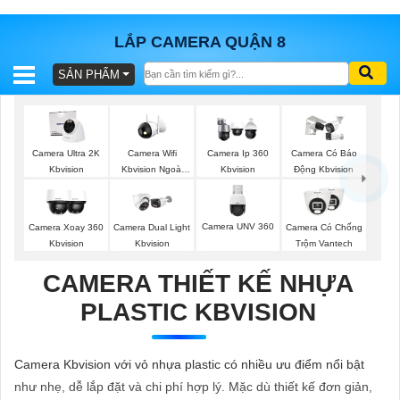
LẮP CAMERA QUẬN 8
SẢN PHẨM
BÁO
GIÁ
TRỌN
GÓI
Camera Wifi
Camera Ultra 2K
Camera Ip 360
Camera Có Báo
Kbvision Ngoài
Kbvision
Kbvision
Động Kbvision
Trời
SẢN
Camera UNV 360
Camera Xoay 360
Camera Dual Light
Camera Có Chống
Kbvision
Kbvision
Trộm Vantech
PHẨM
CAMERA THIẾT KẾ NHỰA
PLASTIC KBVISION
TƯ
VẤN
Camera Kbvision với vỏ nhựa plastic có nhiều ưu điểm nổi bật
LẮP
như nhẹ, dễ lắp đặt và chi phí hợp lý. Mặc dù thiết kế đơn giản,